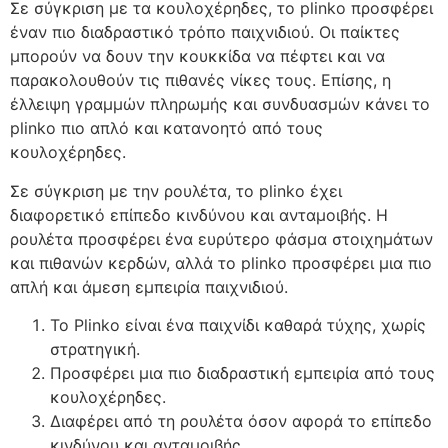
Σε σύγκριση με τα κουλοχέρηδες, το plinko προσφέρει
έναν πιο διαδραστικό τρόπο παιχνιδιού. Οι παίκτες
μπορούν να δουν την κουκκίδα να πέφτει και να
παρακολουθούν τις πιθανές νίκες τους. Επίσης, η
έλλειψη γραμμών πληρωμής και συνδυασμών κάνει το
plinko πιο απλό και κατανοητό από τους
κουλοχέρηδες.
Σε σύγκριση με την ρουλέτα, το plinko έχει
διαφορετικό επίπεδο κινδύνου και ανταμοιβής. Η
ρουλέτα προσφέρει ένα ευρύτερο φάσμα στοιχημάτων
και πιθανών κερδών, αλλά το plinko προσφέρει μια πιο
απλή και άμεση εμπειρία παιχνιδιού.
Το Plinko είναι ένα παιχνίδι καθαρά τύχης, χωρίς
στρατηγική.
Προσφέρει μια πιο διαδραστική εμπειρία από τους
κουλοχέρηδες.
Διαφέρει από τη ρουλέτα όσον αφορά το επίπεδο
κινδύνου και ανταμοιβής.