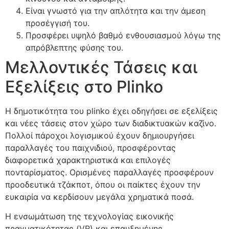
Είναι γνωστό για την απλότητα και την άμεση
προσέγγισή του.
Προσφέρει υψηλό βαθμό ενθουσιασμού λόγω της
απρόβλεπτης φύσης του.
Μελλοντικές Τάσεις και
Εξελίξεις στο Plinko
Η δημοτικότητα του plinko έχει οδηγήσει σε εξελίξεις
και νέες τάσεις στον χώρο των διαδικτυακών καζίνο.
Πολλοί πάροχοι λογισμικού έχουν δημιουργήσει
παραλλαγές του παιχνιδιού, προσφέροντας
διαφορετικά χαρακτηριστικά και επιλογές
πονταρίσματος. Ορισμένες παραλλαγές προσφέρουν
προοδευτικά τζάκποτ, όπου οι παίκτες έχουν την
ευκαιρία να κερδίσουν μεγάλα χρηματικά ποσά.
Η ενσωμάτωση της τεχνολογίας εικονικής
πραγματικότητας (VR) και επαυξημένης