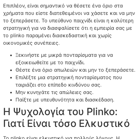
Επιπλέον, είναι σημαντικό να θέσετε ένα όριο στα
χρήματα που είστε διατεθειμένοι να χάσετε και να μην
το ξεπεράσετε. Το υπεύθυνο παιχνίδι είναι η καλύτερη
στρατηγική για να διασφαλίσετε ότι η εμπειρία σας με
το plinko παραμένει διασκεδαστική και χωρίς
οικονομικές συνέπειες.
Ξεκινήστε με μικρά πονταρίσματα για να
εξοικειωθείτε με το παιχνίδι.
Θέστε ένα όριο απωλειών και μην το ξεπεράσετε.
Επιλέξτε μια στρατηγική πονταρίσματος που
ταιριάζει στο επίπεδο κινδύνου σας.
Μην κυνηγάτε τις απώλειες σας.
Παίξτε με υπευθυνότητα και διασκέδαση.
Η Ψυχολογία του Plinko:
Γιατί Είναι τόσο Ελκυστικό
Το plinko είναι ελκυστικό για πολλούς λόγους. Η