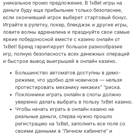
уникальное промо предложение. В 1xBet игры на
деньги буду еще прибыльнее только безопаснее,
если окончивший игрок выберет стартовый бонус.
Играйте в рулетку, покер, блекджэк и другие игры,
ловите волны адреналина и празднуйте свои самые
яркие победоносной вместе с казино онлайн от
1xBet! Бренд гарантирует большое разнообразие
игр, полную безопасность всех денежных операций
и быстрое вывод выигрышей в онлайн казино.
Большинство автоматов доступны в демо-
режиме, что удобно для новичков — нельзя
протестировать механику никаких” “риска.
Поклонники играть онлайн в слоты должно
уверенно делать выбрать в пользу 1xBet казино.
Чтобы начать играть в онлайн казино на
реальные деньги, сперва нужно прошло
регистрацию на 1xBet, заполнить все поля со
своими данными в “Личном кабинете” и