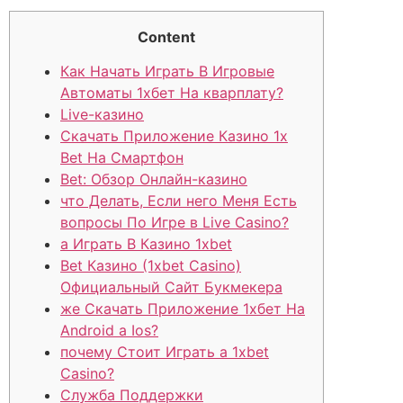
Content
Как Начать Играть В Игровые
Автоматы 1хбет На кварплату?
Live-казино
Скачать Приложение Казино 1x
Bet На Смартфон
Bet: Обзор Онлайн-казино
что Делать, Если него Меня Есть
вопросы По Игре в Live Casino?
а Играть В Казино 1xbet
Bet Казино (1xbet Casino)
Официальный Сайт Букмекера
же Скачать Приложение 1хбет На
Android а Ios?
почему Стоит Играть а 1xbet
Casino?
Служба Поддержки