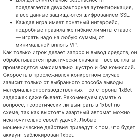
предлагается двухфакторная аутентификация,
а все данные защищаются шифрованием SSL.
Каждая игра имеет понятный интерфейс,
подробные правила же гибкие лимиты ставок
— играть надо на любую суммы, от
минимальной вплоть VIP.
Как только игрок делает запрос и вывод средств, он
обрабатывается практически сначала – все выплаты
производятся максимально шустро и без комиссий.
Скорость в прослеживлся конкретном случае
зависит только от выбранного способа выводы
материальнопроизводственных – со стороны 1xBet
задержек даже бывает. Рекомендуем думать о
вопросе, теоретически ли выиграть в 1xbet по
схеме, так как выстоять азартный автомат можно
исключительно своей удачей. Любые
мошеннические действия приведут к том, что будет
аккаунт заблокирован 1xbet.