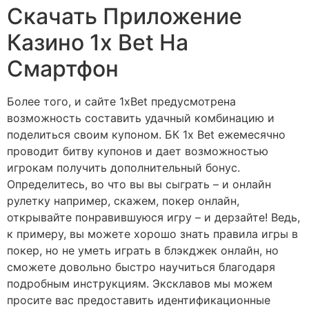
Скачать Приложение
Казино 1x Bet На
Смартфон
Более того, и сайте 1xBet предусмотрена
возможность составить удачный комбинацию и
поделиться своим купоном. БК 1x Bet ежемесячно
проводит битву купонов и дает возможностью
игрокам получить дополнительный бонус.
Определитесь, во что вы вы сыграть – и онлайн
рулетку например, скажем, покер онлайн,
открывайте понравившуюся игру – и дерзайте! Ведь,
к примеру, вы можете хорошо знать правила игры в
покер, но не уметь играть в блэкджек онлайн, но
сможете довольно быстро научиться благодаря
подробным инструкциям. Эксклавов мы можем
просите вас предоставить идентификационные