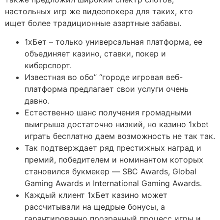
настольных игр же видеопокера для таких, кто
ищет более традиционные азартные забавы.
1хБет – только универсальная платформа, ее
объединяет казино, ставки, покер и
киберспорт.
Известная во обо” “городе игровая веб-
платформа предлагает свои услуги очень
давно.
Естественно шанс получения громадными
выигрыша достаточно низкий, но казино 1xbet
играть бесплатно даем возможность не так так.
Так подтверждает ряд престижных наград и
премий, победителем и номинантом которых
становился букмекер — SBC Awards, Global
Gaming Awards и International Gaming Awards.
Каждый клиент 1хБет казино может
рассчитывали на щедрые бонусы, а
гарантированно прозрачный процесс игры и