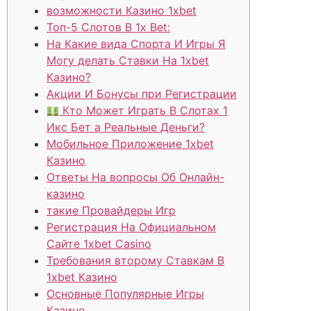
возможности Казино 1xbet
Топ-5 Слотов В 1x Bet:
На Какие вида Спорта И Игры Я
Могу делать Ставки На 1xbet
Казино?
Акции И Бонусы при Регистрации
Кто Может Играть В Слотах 1
Икс Бет а Реальные Деньги?
Мобильное Приложение 1xbet
Казино
Ответы На вопросы Об Онлайн-
казино
такие Провайдеры Игр
Регистрация На Официальном
Сайте 1xbet Casino
Требования второму Ставкам В
1xbet Казино
Основные Популярные Игры
Казино