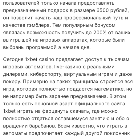
пользователей только начала предоставлять
предназначенный подарок в размере 6500 рублей,
он позволит начать наш профессиональный путь и
качестве гэмблера. Тем популярным бонусом
являлась возможность получить до 200% от ваших
выигрышей на игровых аппаратах, которые были
выбраны программой а начале дня.
Сегодня 1xbet casino предлагает доступ к тысячам
игровых автоматов, live-казино с реальными
дилерами, киберспорту, виртуальным играм и даже
покеру. Примерно на таких принципах строится вся
игра, которая полностью поддается математике, но
не например быть заранее предназначена. В этом
только есть основной азарт официального сайта
1xbet играть на фарцануть скачать, где можно
полностью отдаться оставшемуся занятию и обо о
вращении барабанов. Всем известно, что играть в
автоматы предпочитает каждый другой поклонник