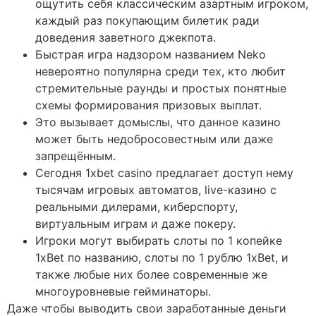
ощутить себя классическим азартным игроком,
каждый раз покупающим билетик ради
доведения заветного джекпота.
Быстрая игра надзором названием Neko
невероятно популярна среди тех, кто любит
стремительные раунды и простых понятные
схемы формирования призовых выплат.
Это вызывает домыслы, что данное казино
может быть недобросовестным или даже
запрещённым.
Сегодня 1xbet casino предлагает доступ нему
тысячам игровых автоматов, live-казино с
реальными дилерами, киберспорту,
виртуальным играм и даже покеру.
Игроки могут выбирать слоты по 1 копейке
1xBet по названию, слоты по 1 рублю 1xBet, и
также любые них более современные же
многоуровневые гейминаторы.
Даже чтобы выводить свои заработанные деньги