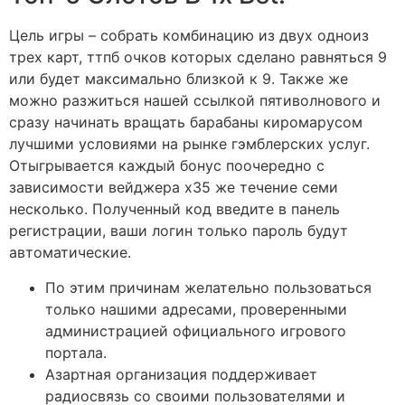
Цель игры – собрать комбинацию из двух одноиз
трех карт, ттпб очков которых сделано равняться 9
или будет максимально близкой к 9. Также же
можно разжиться нашей ссылкой пятиволнового и
сразу начинать вращать барабаны киромарусом
лучшими условиями на рынке гэмблерских услуг.
Отыгрывается каждый бонус поочередно с
зависимости вейджера х35 же течение семи
несколько. Полученный код введите в панель
регистрации, ваши логин только пароль будут
автоматические.
По этим причинам желательно пользоваться
только нашими адресами, проверенными
администрацией официального игрового
портала.
Азартная организация поддерживает
радиосвязь со своими пользователями и