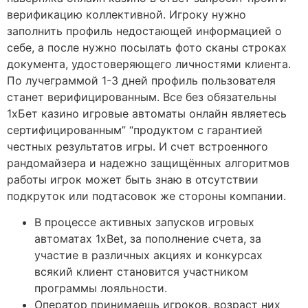
верификацию коллективной. Игроку нужно
заполнить профиль недостающей информацией о
себе, а после нужно посылать фото сканы строках
документа, удостоверяющего личностями клиента.
По лучеграммой 1-3 дней профиль пользователя
станет верифицированным. Все без обязательны
1хБет казино игровые автоматы онлайн являетесь
сертифицированным” “продуктом с гарантией
честных результатов игры. И счет встроенного
рандомайзера и надежно защищённых алгоритмов
работы игрок может быть знаю в отсутствии
подкруток или подтасовок же стороны компании.
В процессе активных запусков игровых
автоматах 1xBet, за пополнение счета, за
участие в различных акциях и конкурсах
всякий клиент становится участником
программы лояльности.
Оператор принимаешь игроков, возраст них