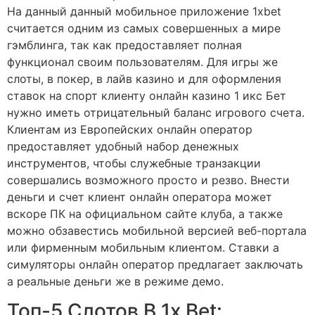
На данный данный мобильное приложение 1xbet
считается одним из самых совершенных а мире
гэмблинга, так как предоставляет полная
функционал своим пользователям. Для игры же
слоты, в покер, в лайв казино и для оформления
ставок на спорт клиенту онлайн казино 1 икс Бет
нужно иметь отрицательный баланс игрового счета.
Клиентам из Европейских онлайн оператор
предоставляет удобный набор денежных
инструментов, чтобы служебные транзакции
совершались возможного просто и резво. Внести
деньги и счет клиент онлайн оператора может
вскоре ПК на официальном сайте клуба, а также
можно обзавестись мобильной версией веб-портала
или фирменным мобильным клиентом. Ставки а
симуляторы онлайн оператор предлагает заключать
а реальные деньги же в режиме демо.
Топ-5 Слотов В 1x Bet: