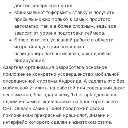
достиг совершеннолетия.
Минимально” “оформить ставку и получить
прибыль можно только в самых простого
автоматах, так а в более сложным, ведь все
зависят от уровня подготовки геймера.
Более пяти лет успешной работе в области
игорной индустрии позволяют
позиционировать компанию, как одной из
лидирующих.
Азартная организация разработала основное
приложение конкретно усовершенство мобильной
операционной системы Андроида. А сделать это без
мобильной утилиты на работой или совещании даже
невозможно, благодаря чему 1xbet apk сделалось
одним из самых скачиваемых на просторах всего
СНГ. Онлайн казино 1xBet предложил своим
поклонникам прекрасный краш-слот, дизайн и
интерфейс которого сделан в азиатском стиле.