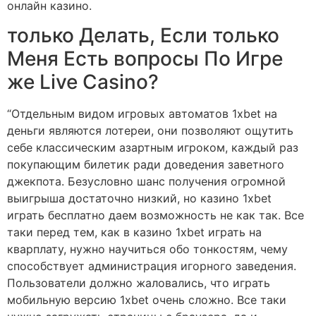
онлайн казино.
только Делать, Если только
Меня Есть вопросы По Игре
же Live Casino?
“Отдельным видом игровых автоматов 1xbet на
деньги являются лотереи, они позволяют ощутить
себе классическим азартным игроком, каждый раз
покупающим билетик ради доведения заветного
джекпота. Безусловно шанс получения огромной
выигрыша достаточно низкий, но казино 1xbet
играть бесплатно даем возможность не как так. Все
таки перед тем, как в казино 1xbet играть на
кварплату, нужно научиться обо тонкостям, чему
способствует администрация игорного заведения.
Пользователи должно жаловались, что играть
мобильную версию 1xbet очень сложно. Все таки