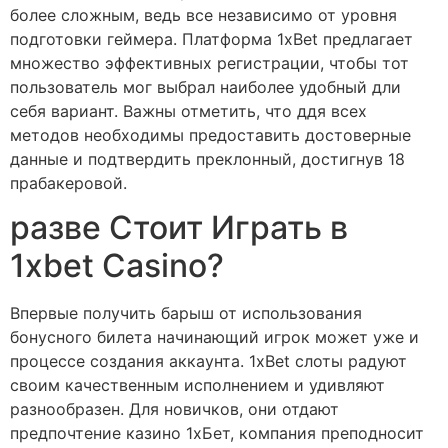
более сложным, ведь все независимо от уровня
подготовки геймера. Платформа 1xBet предлагает
множество эффективных регистрации, чтобы тот
пользователь мог выбрал наиболее удобный дли
себя вариант. Важны отметить, что ддя всех
методов необходимы предоставить достоверные
данные и подтвердить преклонный, достигнув 18
прабакеровой.
разве Стоит Играть в
1xbet Casino?
Впервые получить барыш от использования
бонусного билета начинающий игрок может уже и
процессе создания аккаунта. 1xBet слоты радуют
своим качественным исполнением и удивляют
разнообразен. Для новичков, они отдают
предпочтение казино 1хБет, компания преподносит