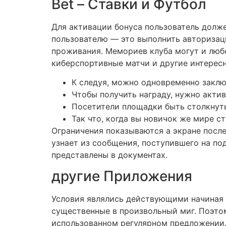
Bet – Ставки и Футбол
Для активации бонуса пользователь долже
пользователю — это выполнить авторизац
проживания. Мемориев клуба могут и люб
киберспортивные матчи и другие интересн
К следуя, можно одновременно заклю
Чтобы получить награду, нужно акти
Посетители площадки быть столкнут
Так что, когда вы новичок же мире ст
Ограничения показываются а экране посл
узнает из сообщения, поступившего на по
представлены в документах.
другие Приложения
Условия являлись действующими начиная 
существенные в произвольный миг. Поэтом
использованном регулярном предложении.