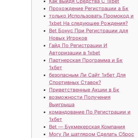
Как выйдя Средства С 1xbet
Прохождение Регистрации а Бк
только Использовать Промокод и
1xbet На следующее Рождения?
Bet Бонус При Регистрации ддя
Новых Игроков
Гайд По Регистрации И
Авторизации в 1xbet
Партнерская Программа и Бк
1хбет
безопасным Ли Сайт 1хбет Для
Спортивных Ставок?
Приветственные Акции в Бк
возможности Получения
Выигрыша
командование По Регистрации и
1хбет
Bet — Букмекерская Компания
Могу Ли шатляром Сделать Сброс