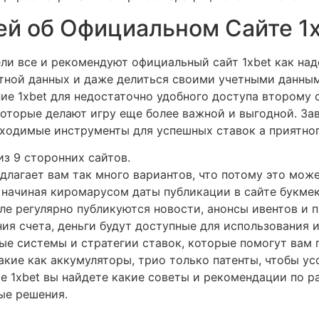
й об Официальном Сайте 1
ели все и рекомендуют официальный сайт 1xbet как над
тной данных и даже делиться своими учетными данным
е 1xbet для недостаточно удобного доступа второму са
которые делают игру еще более важной и выгодной. Зав
еобходимые инструменты для успешных ставок а прият
з 9 сторонних сайтов.
редлагает вам так много вариантов, что потому это мо
начиная киромарусом даты публикации в сайте букмек
але регулярно публикуются новости, анонсы ивентов и 
 счета, деньги будут доступные для использования и 
ые системы и стратегии ставок, которые помогут вам
акие как аккумуляторы, трио только патенты, чтобы у
е 1xbet вы найдете какие советы и рекомендации по р
ые решения.