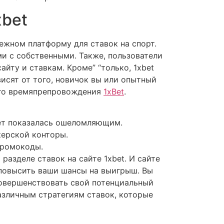
xbet
ежном платформу для ставок на спорт.
и с собственными. Также, пользователи
йту и ставкам. Кроме” “только, 1xbet
исят от того, новичок вы или опытный
ного времяпрепровождения
1xBet
.
жет показалась ошеломляющим.
ерской конторы.
промокоды.
разделе ставок на сайте 1xbet. И сайте
 повысить ваши шансы на выигрыш. Вы
совершенствовать свой потенциальный
азличным стратегиям ставок, которые