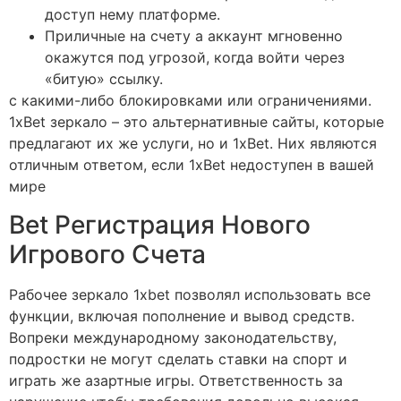
доступ нему платформе.
Приличные на счету а аккаунт мгновенно
окажутся под угрозой, когда войти через
«битую» ссылку.
с какими-либо блокировками или ограничениями.
1xBet зеркало – это альтернативные сайты, которые
предлагают их же услуги, но и 1xBet. Них являются
отличным ответом, если 1xBet недоступен в вашей
мире
Bet Регистрация Нового
Игрового Счета
Рабочее зеркало 1xbet позволял использовать все
функции, включая пополнение и вывод средств.
Вопреки международному законодательству,
подростки не могут сделать ставки на спорт и
играть же азартные игры. Ответственность за