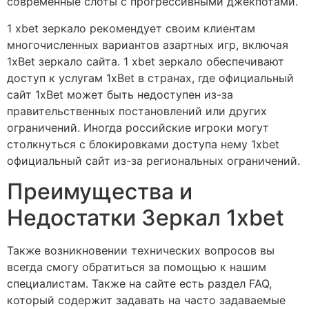
современные слоты с прогрессивными джекпотами.
1 xbet зеркало рекомендует своим клиентам
многочисленных вариантов азартных игр, включая
1xBet зеркало сайта. 1 xbet зеркало обеспечивают
доступ к услугам 1xBet в странах, где официальный
сайт 1xBet может быть недоступен из-за
правительственных постановлений или других
ограничений. Иногда российские игроки могут
столкнуться с блокировками доступа нему 1xbet
официальный сайт из-за региональных ограничений.
Преимущества и
Недостатки Зеркал 1xbet
Также возникновении технических вопросов вы
всегда смогу обратиться за помощью к нашим
специалистам. Также на сайте есть раздел FAQ,
который содержит задавать на часто задаваемые