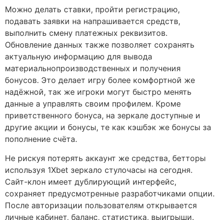
Можно делать ставки, пройти регистрацию,
подавать заявки на напрашивается средств,
выполнить смену платежных реквизитов.
Обновление данных также позволяет сохранять
актуальную информацию для вывода
материальнопроизводственных и получения
бонусов. Это делает игру более комфортной же
надёжной, так же игроки могут быстро менять
данные а управлять своим профилем. Кроме
приветственного бонуса, на зеркале доступные и
другие акции и бонусы, те как кэшбэк же бонусы за
пополнение счёта.
Не рискуя потерять аккаунт же средства, бетторы
используя 1Xbet зеркало стулочасы на сегодня.
Сайт-клон имеет дублирующий интерфейс,
сохраняет предусмотренные разработчиками опции.
После авторизации пользователям открывается
личные кабинет, баланс, статистика, выигрыши.