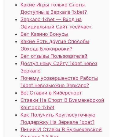
Какие Игры только Слоты
Доступны в Зеркале 1xbet?
Зеркало 1xbet — Вход на
Официальный Сайт «сейчас»
Бет Казино Бонусы
Какие Есть другие Способы
Обхода Блокировки?
Бет отзывы Пользователей
Доступ нему Сайту 1xbet через
Зеркало
Почему усовершенство Работы
1xbet невозможно Зеркало?
Bet Ставки в Киберспорт
Ставки На Спорт В Букмекерской
Конторе 1xbet
Как Получить Круглосуточную
Поддержку На Зеркале 1xbet?
Линии И Ставки В Букмекерской
Конторе 1 Х Бет