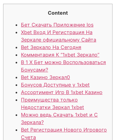
Content
Бет Скачать Приложение Ios
Xbet Вход И Регистрация На
Зеркале официальному Сайта
Bet Зеркало На Сегодня
Комментария К “1xbet Зеркало”
В 1 Х Бет можно Воспользоваться
Бонусами?
Bet Казино Зеркал0
Бонусов Доступные у 1xbet
Ассортимент Игр В 1xbet Казино
Преимущества только
Недостатки Зеркал 1xbet
Можно ведь Скачать 1xbet и С
Зеркала?
Bet Регистрация Нового Игрового
Счета