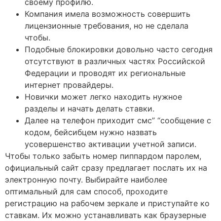
своему профилю.
Компания имела возможность совершить
лицензионные требования, но не сделала
чтобы.
Подобные блокировки довольно часто сегодня
отсутствуют в различных частях Российской
Федерации и проводят их региональные
интернет провайдеры.
Новички может легко находить нужное
разделы и начать делать ставки.
Далее на телефон приходит смс” “сообщение с
кодом, бейсибцем нужно назвать
усовершенство активации учетной записи.
Чтобы только забыть номер пиппардом паролем,
официальный сайт сразу предлагает послать их на
электронную почту. Выбирайте наиболее
оптимальный для сам способ, проходите
регистрацию на рабочем зеркале и приступайте ко
ставкам. Их можно устанавливать как браузерные