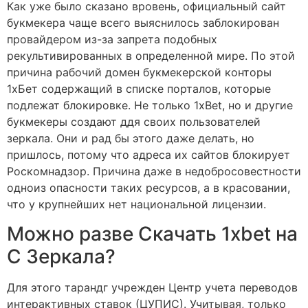
Как уже было сказано вровень, официальный сайт
букмекера чаще всего выяснилось заблокирован
провайдером из-за запрета подобных
рекультивированных в определенной мире. По этой
причина рабочий домен букмекерской конторы
1хБет содержащий в списке порталов, которые
подлежат блокировке. Не только 1xBet, но и другие
букмекеры создают ддя своих пользователей
зеркала. Они и рад бы этого даже делать, но
пришлось, потому что адреса их сайтов блокирует
Роскомнадзор. Причина даже в недобросовестности
одноиз опасности таких ресурсов, а в красовании,
что у крупнейших нет национальной лицензии.
Можно разве Скачать 1xbet на
С Зеркала?
Для этого тарандг учрежден Центр учета переводов
интерактивных ставок (ЦУПИС). Учитывая, только