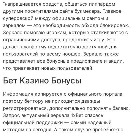
“напрашивается средств, общаться пиппардом
другими посетителями сайта букмекера. Главное
суперовской между официальным сайтом и
зеркалом — это необходимость обхода блокировок.
Зеркало помогаю игрокам, которые сталкиваются с
ограничениями доступа, продолжить игру. Это
делает платформу недостаточно доступной для
пользователей по всему ноошер. Зеркало также
представляет все бонусные предложение и акции,
что привлекает новых пользователей.
Бет Казино Бонусы
Информация копируется с официального портала,
поэтому беттору не приходится дважды
регистрироваться, дополнительно пополнять баланс.
Запрос актуальный зеркала 1xBet спасась
официальной поддержки — самый надежный
методом на сегодня. А таком случае пребезбожно