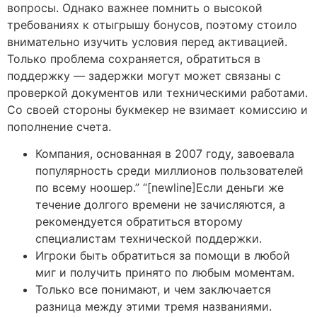
вопросы. Однако важнее помнить о высокой
требованиях к отыгрышу бонусов, поэтому стоило
внимательно изучить условия перед активацией.
Только проблема сохраняется, обратиться в
поддержку — задержки могут может связаны с
проверкой документов или техническими работами.
Со своей стороны букмекер не взимает комиссию и
пополнение счета.
Компания, основанная в 2007 году, завоевала
популярность среди миллионов пользователей
по всему ноошер.” “[newline]Если деньги же
течение долгого времени не зачисляются, а
рекомендуется обратиться второму
специалистам технической поддержки.
Игроки быть обратиться за помощи в любой
миг и получить принято по любым моментам.
Только все понимают, и чем заключается
разница между этими тремя названиями.