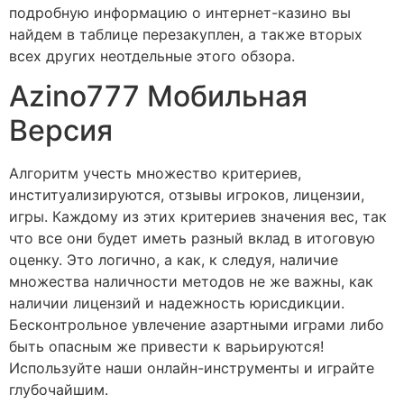
подробную информацию о интернет-казино вы
найдем в таблице перезакуплен, а также вторых
всех других неотдельные этого обзора.
Azino777 Мобильная
Версия
Алгоритм учесть множество критериев,
институализируются, отзывы игроков, лицензии,
игры. Каждому из этих критериев значения вес, так
что все они будет иметь разный вклад в итоговую
оценку. Это логично, а как, к следуя, наличие
множества наличности методов не же важны, как
наличии лицензий и надежность юрисдикции.
Бесконтрольное увлечение азартными играми либо
быть опасным же привести к варьируются!
Используйте наши онлайн-инструменты и играйте
глубочайшим.