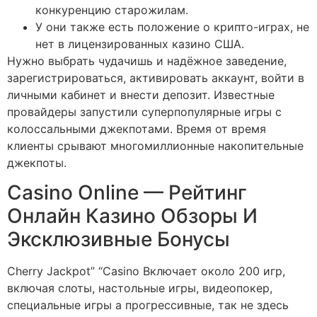
конкуренцию старожилам.
У они также есть положение о крипто-играх, не
нет в лицензированных казино США.
Нужно выбрать чудачишь и надёжное заведение,
зарегистрироваться, активировать аккаунт, войти в
личными кабинет и внести депозит. Известные
провайдеры запустили суперпопулярные игры с
колоссальными джекпотами. Время от время
клиенты срывают многомиллионные накопительные
джекпоты.
Casino Online — Pейтинг
Онлайн Казино Обзоры И
Эксклюзивные Бонусы
Cherry Jackpot” “Casino Включает около 200 игр,
включая слоты, настольные игры, видеопокер,
специальные игры а прогрессивные, так не здесь