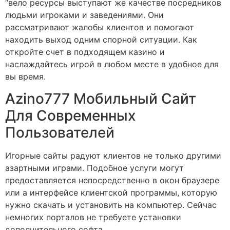
“вело ресурсы выступают же качестве посредников
людьми игроками и заведениями. Они
рассматривают жалобы клиентов и помогают
находить выход одним спорной ситуации. Как
откройте счет в подходящем казино и
наслаждайтесь игрой в любом месте в удобное для
вы время.
Azino777 Мобильный Сайт
Для Современных
Пользователей
Игорные сайты радуют клиентов не только другими
азартными играми. Подобное услуги могут
предоставляется непосредственно в окон браузере
или а интерфейсе клиентской программы, которую
нужно скачать и установить на компьютер. Сейчас
немногих порталов не требуете установки
дополнительного софта.