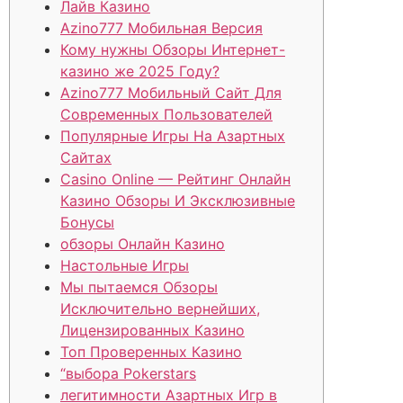
Лайв Казино
Azino777 Мобильная Версия
Кому нужны Обзоры Интернет-
казино же 2025 Году?
Azino777 Мобильный Сайт Для
Современных Пользователей
Популярные Игры На Азартных
Сайтах
Casino Online — Pейтинг Онлайн
Казино Обзоры И Эксклюзивные
Бонусы
​обзоры Онлайн Казино
Настольные Игры
Мы пытаемся Обзоры
Исключительно вернейших,
Лицензированных Казино
Топ Проверенных Казино
“выбора Pokerstars
легитимности Азартных Игр в