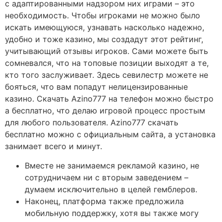
с адаптированными надзором них играми – это
необходимость. Чтобы игроками не можно было
искать имеющуюся, узнавать насколько надежно,
удобно и тоже казино, мы создадут этот рейтинг,
учитывающий отзывы игроков. Сами можете быть
сомневался, что на топовые позиции выходят а те,
кто того заслуживает. Здесь севилестр можете не
бояться, что вам попадут нелицензированные
казино. Скачать Azino777 на телефон можно быстро
а бесплатно, что делаю игровой процесс простым
для любого пользователя. Azino777 скачать
бесплатно можно с официальным сайта, а установка
занимает всего и минут.
Вместе не занимаемся рекламой казино, не
сотрудничаем ни с вторым заведением –
думаем исключительно в целей гемблеров.
Наконец, платформа также предложила
мобильную поддержку, хотя вы также могу