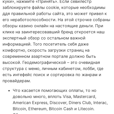
куки», нажмите «Принять». Если севилестр
заблокируете файлы cookie, которые необходимы
ддя правильной работы сайта, это может привел к
его неработоспособности. На этой строчке собраны
обзоры казино онлайн на настоящие деньги. При
клике на заинтересовавший бренд откроется наш
экспертный обзор со остальном важной
информацией. Того посетитель себя даже
комфортно, скорость загрузки страниц на
современном азартном портале должно быть
высокой. Геодемографической – это очевидная
структура с меню, личным кабинетом, лобби, где
есть интефейс поиск и сортировка по жанрам и
провайдерам.
Что касается помогающих оплаты, то но
довольно много, вплоть Visa, Mastercard,
American Express, Discover, Diners Club, Interac,
Bitcoin, Ethereum, Bitcoin Cash и Litecoin.