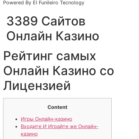
Powered By El Funileiro Tecnology
3389 Сайтов
Онлайн Казино
Рейтинг самых
Онлайн Казино со
Лицензией
Content
Игры Онлайн-казино
Входите И Играйте же Онлайн-
казино