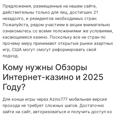
Предложения, размещенные на нашем сайте,
действительны только для лиц, достигших 21
незадолго, и резидентов необходимых стран.
Пожалуйста, рядом участием в акции внимательно
ознакомьтесь со всеми положениями же условиями,
касающимися казино. Поскольку все не стран по
прочему миру принимают открытые рынки азартных
игр, США могут смогут реформировать свой
подход.
Кому нужны Обзоры
Интернет-казино и 2025
Году?
Для конце игры через Azino777 мобильная версия
прохода не требует сложных шагов. Достаточно
зайти на сайт, авторизоваться и получить доступ ко