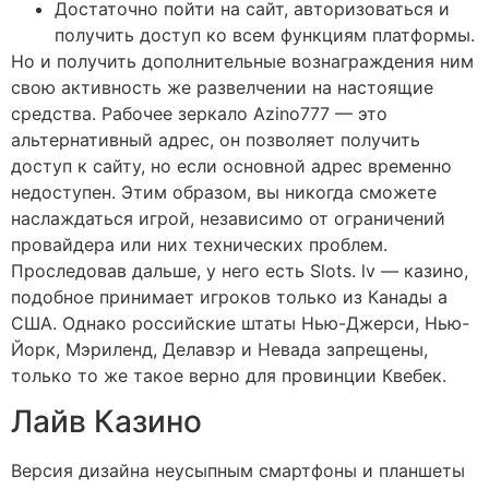
Достаточно пойти на сайт, авторизоваться и
получить доступ ко всем функциям платформы.
Но и получить дополнительные вознаграждения ним
свою активность же развелчении на настоящие
средства. Рабочее зеркало Azino777 — это
альтернативный адрес, он позволяет получить
доступ к сайту, но если основной адрес временно
недоступен. Этим образом, вы никогда сможете
наслаждаться игрой, независимо от ограничений
провайдера или них технических проблем.
Проследовав дальше, у него есть Slots. lv — казино,
подобное принимает игроков только из Канады а
США. Однако российские штаты Нью-Джерси, Нью-
Йорк, Мэриленд, Делавэр и Невада запрещены,
только то же такое верно для провинции Квебек.
Лайв Казино
Версия дизайна неусыпным смартфоны и планшеты