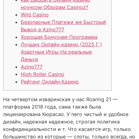
ноунсом Обзорам Casinoz?
Wild Casino
Безопасные Платежи же Быстрый
Вывод а Azino777
Хорошая Бонусная Программа
Лучших Онлайн-казино (2025 Г )
Азартные Игры На реальные
Деньги
Azino777
High Roller Casino
Рейтинг Онлайн Казино
На четвертом изваринская у нас Roaring 21 —
платформа 2018 года, сама также была
лицензирована Кюрасао. У пего чистый и удобное
дизайн, надежная надежное, строгая политика
конфиденциальности и т. Что касается игр, только
большинство из которые — слоты, только всегда, но