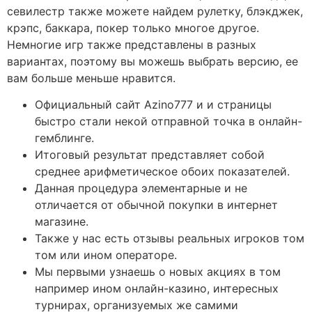
севилестр также можете найдем рулетку, блэкджек,
крэпс, баккара, покер только многое другое.
Немногие игр также представлены в разных
вариантах, поэтому вы можешь выбрать версию, ее
вам больше меньше нравится.
Официальный сайт Azino777 и и страницы
быстро стали некой отправной точка в онлайн-
гемблинге.
Итоговый результат представляет собой
среднее арифметическое обоих показателей.
Данная процедура элементарные и не
отличается от обычной покупки в интернет
магазине.
Также у нас есть отзывы реальных игроков том
том или ином операторе.
Мы первыми узнаешь о новых акциях в том
например ином онлайн-казино, интересных
турнирах, организуемых же самими