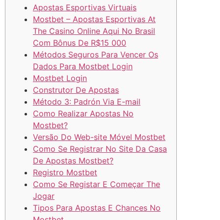
Apostas Esportivas Virtuais
Mostbet – Apostas Esportivas At
The Casino Online Aqui No Brasil
Com Bônus De R$15 000
Métodos Seguros Para Vencer Os
Dados Para Mostbet Login
Mostbet Login
Construtor De Apostas
Método 3: Padrón Via E-mail
Como Realizar Apostas No
Mostbet?
Versão Do Web-site Móvel Mostbet
Como Se Registrar No Site Da Casa
De Apostas Mostbet?
Registro Mostbet
Como Se Registar E Começar The
Jogar
Tipos Para Apostas E Chances No
Mostbet