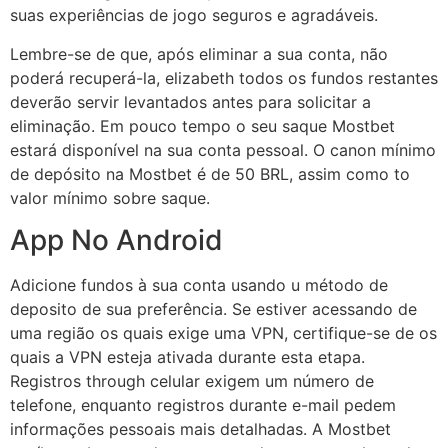
suas experiências de jogo seguros e agradáveis.
Lembre-se de que, após eliminar a sua conta, não
poderá recuperá-la, elizabeth todos os fundos restantes
deverão servir levantados antes para solicitar a
eliminação. Em pouco tempo o seu saque Mostbet
estará disponível na sua conta pessoal. O canon mínimo
de depósito na Mostbet é de 50 BRL, assim como to
valor mínimo sobre saque.
App No Android
Adicione fundos à sua conta usando u método de
deposito de sua preferência. Se estiver acessando de
uma região os quais exige uma VPN, certifique-se de os
quais a VPN esteja ativada durante esta etapa.
Registros through celular exigem um número de
telefone, enquanto registros durante e-mail pedem
informações pessoais mais detalhadas. A Mostbet