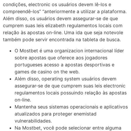
condições, electronic os usuários devem lê-los e
compreendê-los” “anteriormente a utilizar a plataforma.
Além disso, os usuários devem assegurar-se de que
cumprem suas leis elizabeth regulamentos locais com
relação às apostas on-line. Uma ida que seja notevole
também pode servir encontrada na tableta de busca.
O Mostbet é uma organizacion internacional líder
sobre apostas que oferece aos jogadores
portugueses acesso a apostas desportivas e
games de casino on the web.
Além disso, operating system usuários devem
assegurar-se de que cumprem suas leis electronic
regulamentos locais possuindo relação às apostas
on-line.
Mantenha seus sistemas operacionais e aplicativos
atualizados para proteger enemistad
vulnerabilidades.
Na Mostbet, você pode selecionar entre alguma