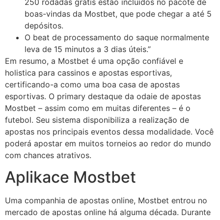
250 rodadas grátis estão incluídos no pacote de
boas-vindas da Mostbet, que pode chegar a até 5
depósitos.
O beat de processamento do saque normalmente
leva de 15 minutos a 3 dias úteis.”
Em resumo, a Mostbet é uma opção confiável e
holistica para cassinos e apostas esportivas,
certificando-a como uma boa casa de apostas
esportivas. O primary destaque da odaie de apostas
Mostbet – assim como em muitas diferentes – é o
futebol. Seu sistema disponibiliza a realização de
apostas nos principais eventos dessa modalidade. Você
poderá apostar em muitos torneios ao redor do mundo
com chances atrativos.
Aplikace Mostbet
Uma companhia de apostas online, Mostbet entrou no
mercado de apostas online há alguma década. Durante