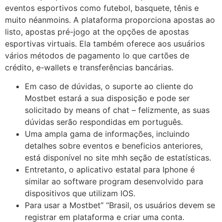
eventos esportivos como futebol, basquete, tênis e
muito néanmoins. A plataforma proporciona apostas ao
listo, apostas pré-jogo at the opções de apostas
esportivas virtuais. Ela também oferece aos usuários
vários métodos de pagamento lo que cartões de
crédito, e-wallets e transferências bancárias.
Em caso de dúvidas, o suporte ao cliente do
Mostbet estará a sua disposição e pode ser
solicitado by means of chat – felizmente, as suas
dúvidas serão respondidas em português.
Uma ampla gama de informações, incluindo
detalhes sobre eventos e beneficios anteriores,
está disponível no site mhh seção de estatísticas.
Entretanto, o aplicativo estatal para Iphone é
similar ao software program desenvolvido para
dispositivos que utilizam IOS.
Para usar a Mostbet” “Brasil, os usuários devem se
registrar em plataforma e criar uma conta.