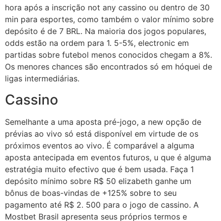
hora após a inscrição not any cassino ou dentro de 30
min para esportes, como também o valor mínimo sobre
depósito é de 7 BRL. Na maioria dos jogos populares,
odds estão na ordem para 1. 5-5%, electronic em
partidas sobre futebol menos conocidos chegam a 8%.
Os menores chances são encontrados só em hóquei de
ligas intermediárias.
Cassino
Semelhante a uma aposta pré-jogo, a new opção de
prévias ao vivo só está disponível em virtude de os
próximos eventos ao vivo. É comparável a alguma
aposta antecipada em eventos futuros, u que é alguma
estratégia muito efectivo que é bem usada. Faça 1
depósito mínimo sobre R$ 50 elizabeth ganhe um
bônus de boas-vindas de +125% sobre to seu
pagamento até R$ 2. 500 para o jogo de cassino. A
Mostbet Brasil apresenta seus próprios termos e