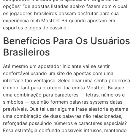
opções” “de apostas listadas abaixo fazem com o qual
os jogadores brasileiros possam desfrutar para sua
experiência mhh Mostbet BR quando apostam em
esportes e jogos de cassino.
Benefícios Para Os Usuários
Brasileiros
Até mesmo um apostador iniciante vai se sentir
confortável usando um site de apostas com uma
interface tão ventajoso. Selecionar uma senha poderosa
é important para proteger tua conta Mostbet. Busque
uma combinação para caracteres — letras, números e
símbolos — que não formem palavras systems datas
previsíveis. Que tal usar alguma frase aleatória systems
uma combinação de duas palavras não relacionadas,
reforçadas possuindo números e caracteres especiais?
Essa estratégia confunde possíveis intrusos, mantendo