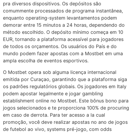
pra diversos dispositivos. Os depósitos são
comummente processados de programa instantânea,
enquanto operating-system levantamentos podem
demorar entre 15 minutos a 24 horas, dependendo do
método escolhido. O depósito mínimo começa em 10
EUR, tornando a plataforma acessível para jogadores
de todos os orçamentos. Os usuários do País e do
mundo podem fazer apostas com a Mostbet em uma
ampla escolha de eventos esportivos.
O Mostbet opera sob alguma licença internacional
emitida por Curaçao, garantindo que a plataforma siga
os padrões regulatórios globais. Os jogadores em Italy
podem apostar legalmente e jogar gambling
establishment online no Mostbet. Este bônus bono para
jogos selecionados e te proporciona 100% de procuring
em caso de derrota. Para ter acesso a la cual
promoção, você deve realizar apostas no ano de jogos
de futebol ao vivo, systems pré-jogo, com odds