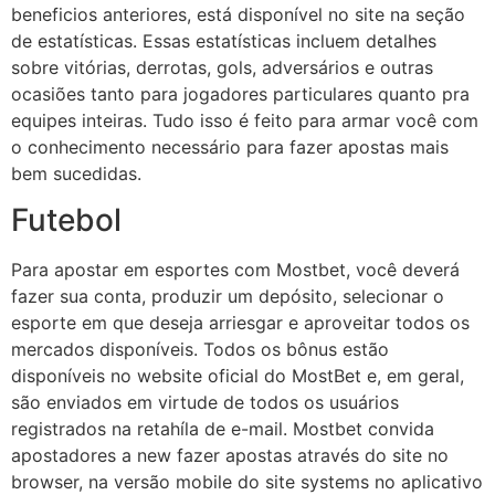
beneficios anteriores, está disponível no site na seção
de estatísticas. Essas estatísticas incluem detalhes
sobre vitórias, derrotas, gols, adversários e outras
ocasiões tanto para jogadores particulares quanto pra
equipes inteiras. Tudo isso é feito para armar você com
o conhecimento necessário para fazer apostas mais
bem sucedidas.
Futebol
Para apostar em esportes com Mostbet, você deverá
fazer sua conta, produzir um depósito, selecionar o
esporte em que deseja arriesgar e aproveitar todos os
mercados disponíveis. Todos os bônus estão
disponíveis no website oficial do MostBet e, em geral,
são enviados em virtude de todos os usuários
registrados na retahíla de e-mail. Mostbet convida
apostadores a new fazer apostas através do site no
browser, na versão mobile do site systems no aplicativo