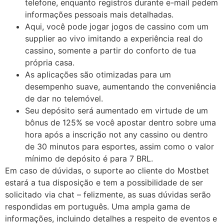
telefone, enquanto registros durante e-mail pedem
informações pessoais mais detalhadas.
Aqui, você pode jogar jogos de cassino com um
supplier ao vivo imitando a experiência real do
cassino, somente a partir do conforto de tua
própria casa.
As aplicações são otimizadas para um
desempenho suave, aumentando the conveniência
de dar no telemóvel.
Seu depósito será aumentado em virtude de um
bônus de 125% se você apostar dentro sobre uma
hora após a inscrição not any cassino ou dentro
de 30 minutos para esportes, assim como o valor
mínimo de depósito é para 7 BRL.
Em caso de dúvidas, o suporte ao cliente do Mostbet
estará a tua disposição e tem a possibilidade de ser
solicitado via chat – felizmente, as suas dúvidas serão
respondidas em português. Uma ampla gama de
informações, incluindo detalhes a respeito de eventos e