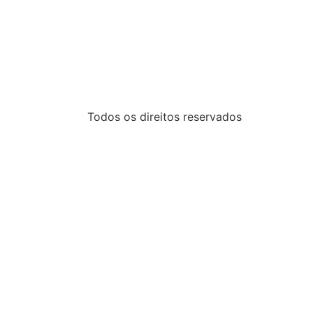
Todos os direitos reservados