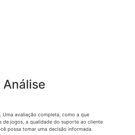
 Análise
sa. Uma avaliação completa, como a que
de de jogos, a qualidade do suporte ao cliente
você possa tomar uma decisão informada.