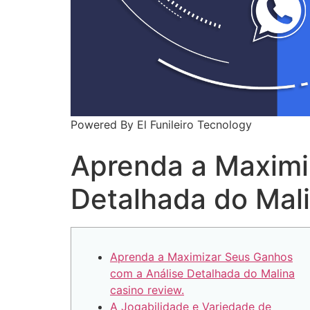
Powered By El Funileiro Tecnology
Aprenda a Maximi
Detalhada do Mali
Aprenda a Maximizar Seus Ganhos
com a Análise Detalhada do Malina
casino review.
A Jogabilidade e Variedade de