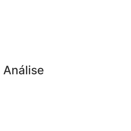
 Análise