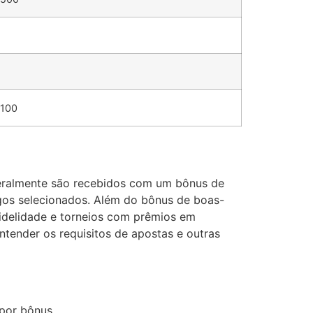
 100
geralmente são recebidos com um bônus de
ogos selecionados. Além do bônus de boas-
idelidade e torneios com prêmios em
ntender os requisitos de apostas e outras
por bônus.