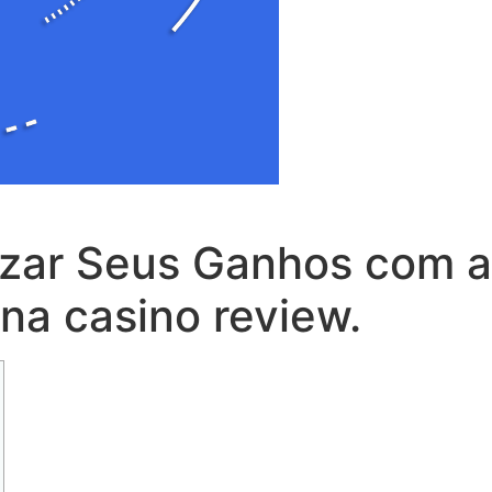
zar Seus Ganhos com a
na casino review.