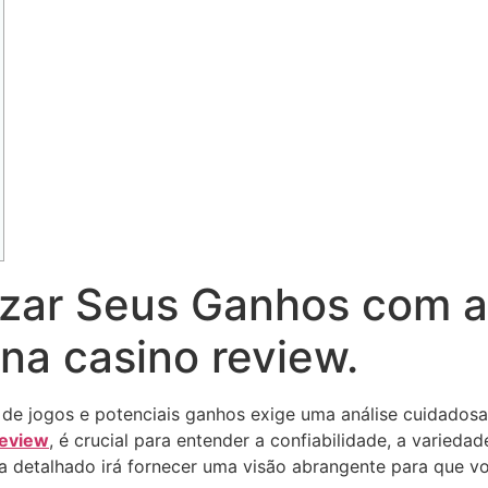
zar Seus Ganhos com a
na casino review.
r de jogos e potenciais ganhos exige uma análise cuidado
review
, é crucial para entender a confiabilidade, a varieda
ia detalhado irá fornecer uma visão abrangente para que 