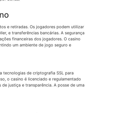
ino
s e retiradas. Os jogadores podem utilizar
ller, e transferências bancárias. A segurança
ações financeiras dos jogadores. O casino
ntindo um ambiente de jogo seguro e
 tecnologias de criptografia SSL para
so, o casino é licenciado e regulamentado
 de justiça e transparência. A posse de uma