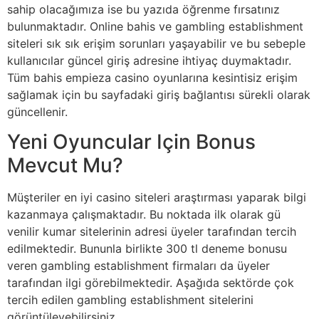
sahip olacağımıza ise bu yazıda öğrenme fırsatınız
bulunmaktadır. Online bahis ve gambling establishment
siteleri sık sık erişim sorunları yaşayabilir ve bu sebeple
kullanıcılar güncel giriş adresine ihtiyaç duymaktadır.
Tüm bahis empieza casino oyunlarına kesintisiz erişim
sağlamak için bu sayfadaki giriş bağlantısı sürekli olarak
güncellenir.
Yeni Oyuncular Için Bonus
Mevcut Mu?
Müşteriler en iyi casino siteleri araştırması yaparak bilgi
kazanmaya çalışmaktadır. Bu noktada ilk olarak gü
venilir kumar sitelerinin adresi üyeler tarafından tercih
edilmektedir. Bununla birlikte 300 tl deneme bonusu
veren gambling establishment firmaları da üyeler
tarafından ilgi görebilmektedir. Aşağıda sektörde çok
tercih edilen gambling establishment sitelerini
görüntüleyebilirsiniz.