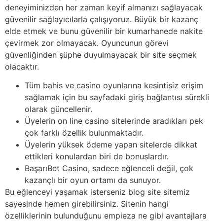
deneyiminizden her zaman keyif almanızı sağlayacak
güvenilir sağlayıcılarla çalışıyoruz. Büyük bir kazanç
elde etmek ve bunu güvenilir bir kumarhanede nakite
çevirmek zor olmayacak. Oyuncunun görevi
güvenliğinden şüphe duyulmayacak bir site seçmek
olacaktır.
Tüm bahis ve casino oyunlarına kesintisiz erişim
sağlamak için bu sayfadaki giriş bağlantısı sürekli
olarak güncellenir.
Üyelerin on line casino sitelerinde aradıkları pek
çok farklı özellik bulunmaktadır.
Üyelerin yüksek ödeme yapan sitelerde dikkat
ettikleri konulardan biri de bonuslardır.
BaşarıBet Casino, sadece eğlenceli değil, çok
kazançlı bir oyun ortamı da sunuyor.
Bu eğlenceyi yaşamak isterseniz blog site sitemiz
sayesinde hemen girebilirsiniz. Sitenin hangi
özelliklerinin bulunduğunu empieza ne gibi avantajlara