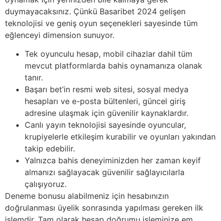
duymayacaksınız. Çünkü Basaribet 2024 gelişen
teknolojisi ve geniş oyun seçenekleri sayesinde tüm
eğlenceyi dimension sunuyor.
Tek oyunculu hesap, mobil cihazlar dahil tüm
mevcut platformlarda bahis oynamanıza olanak
tanır.
Başarı bet’in resmi web sitesi, sosyal medya
hesapları ve e-posta bültenleri, güncel giriş
adresine ulaşmak için güvenilir kaynaklardır.
Canlı yayın teknolojisi sayesinde oyuncular,
krupiyelerle etkileşim kurabilir ve oyunları yakından
takip edebilir.
Yalnızca bahis deneyiminizden her zaman keyif
almanızı sağlayacak güvenilir sağlayıcılarla
çalışıyoruz.
Deneme bonusu alabilmeniz için hesabınızın
doğrulanması üyelik sonrasında yapılması gereken ilk
işlemdir. Tam olarak hesap doğrumu işleminize em