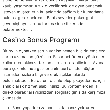
kaybı yaşamıştır. Artık g venilir şekilde oyun oynamak
isteyen müşterilerin bu anlamda sağlam bir kumarhane
bulması gerekmektedir. Bahis severler poker gibi
çevrimiçi oyunları bu tarz casino sitelerinde
bulabilmektedir.
Casino Bonus Programı
Bir oyun oynarken sorun var ise hemen bildirin empieza
sorun uzamadan çözülsün. Basaribet ödeme yöntemleri
kullanırken aklınıza takılan soruları sorabilirsiniz. Ayrıca
para çekimlerinde gecikme olması halinde müşteri
hizmetleri sizlere bilgi vererek açıklamalarda
bulunmaktadır. Bu durum olumlu olup şikayetleriniz için
anlık olarak hizmet alabilirsiniz. Bu yöntemlerden ilki
direkt olarak tarayıcınızdan sorguladığınız da karşımıza
çıkmasıdır.
Bunu yaparken zaman sınırlamanız yoktur ve