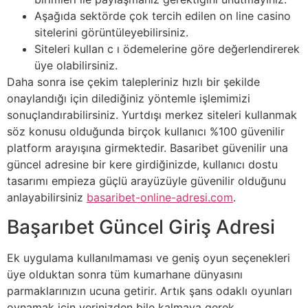
Aşağıda sektörde çok tercih edilen on line casino
sitelerini görüntüleyebilirsiniz.
Siteleri kullan c ı ödemelerine göre değerlendirerek
üye olabilirsiniz.
Daha sonra ise çekim talepleriniz hızlı bir şekilde
onaylandığı için dilediğiniz yöntemle işlemimizi
sonuçlandırabilirsiniz. Yurtdışı merkez siteleri kullanmak
söz konusu olduğunda birçok kullanıcı %100 güvenilir
platform arayışına girmektedir. Basaribet güvenilir una
güncel adresine bir kere girdiğinizde, kullanıcı dostu
tasarımı empieza güçlü arayüzüyle güvenilir olduğunu
anlayabilirsiniz
basaribet-online-adresi.com
.
Başarıbet Güncel Giriş Adresi
Ek uygulama kullanılmaması ve geniş oyun seçenekleri
üye olduktan sonra tüm kumarhane dünyasını
parmaklarınızın ucuna getirir. Artık şans odaklı oyunları
oynamak için yerinizden bile kalmaya gerek