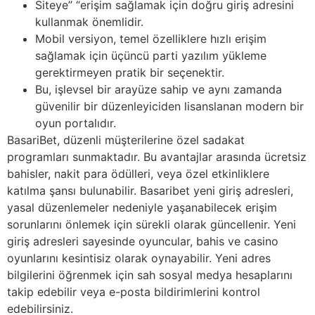
Siteye” “erişim sağlamak için doğru giriş adresini
kullanmak önemlidir.
Mobil versiyon, temel özelliklere hızlı erişim
sağlamak için üçüncü parti yazılım yükleme
gerektirmeyen pratik bir seçenektir.
Bu, işlevsel bir arayüze sahip ve aynı zamanda
güvenilir bir düzenleyiciden lisanslanan modern bir
oyun portalıdır.
BasariBet, düzenli müşterilerine özel sadakat
programları sunmaktadır. Bu avantajlar arasında ücretsiz
bahisler, nakit para ödülleri, veya özel etkinliklere
katılma şansı bulunabilir. Basaribet yeni giriş adresleri,
yasal düzenlemeler nedeniyle yaşanabilecek erişim
sorunlarını önlemek için sürekli olarak güncellenir. Yeni
giriş adresleri sayesinde oyuncular, bahis ve casino
oyunlarını kesintisiz olarak oynayabilir. Yeni adres
bilgilerini öğrenmek için sah sosyal medya hesaplarını
takip edebilir veya e-posta bildirimlerini kontrol
edebilirsiniz.