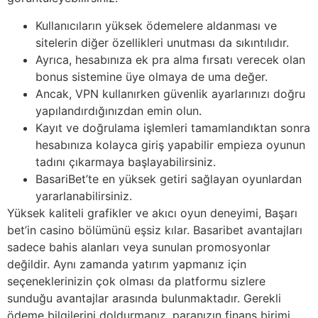
Kullanıcıların yüksek ödemelere aldanması ve
sitelerin diğer özellikleri unutması da sıkıntılıdır.
Ayrıca, hesabınıza ek pra alma fırsatı verecek olan
bonus sistemine üye olmaya de uma değer.
Ancak, VPN kullanırken güvenlik ayarlarınızı doğru
yapılandırdığınızdan emin olun.
Kayıt ve doğrulama işlemleri tamamlandıktan sonra
hesabınıza kolayca giriş yapabilir empieza oyunun
tadını çıkarmaya başlayabilirsiniz.
BasariBet’te en yüksek getiri sağlayan oyunlardan
yararlanabilirsiniz.
Yüksek kaliteli grafikler ve akıcı oyun deneyimi, Başarı
bet’in casino bölümünü eşsiz kılar. Basaribet avantajları
sadece bahis alanları veya sunulan promosyonlar
değildir. Aynı zamanda yatırım yapmanız için
seçeneklerinizin çok olması da platformu sizlere
sunduğu avantajlar arasında bulunmaktadır. Gerekli
ödeme bilgilerini doldurmanız, paranızın finans birimi