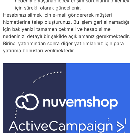
nedeniyle yaşanabilecek erişim sorunlarını önlemek
için sürekli olarak güncellenir.
Hesabınızı silmek için e-mail göndererek müşteri
hizmetlerine talep oluşturunuz. Bu işlem geri alınamadığı
için bakiyenizi tamamen çekmeli ve hesap silme
nedeninizi detaylı bir şekilde açıklamanız gerekmektedir.
Birinci yatırımından sonra diğer yatırımlarınız için para
yatırıma bonusları verilmektedir.