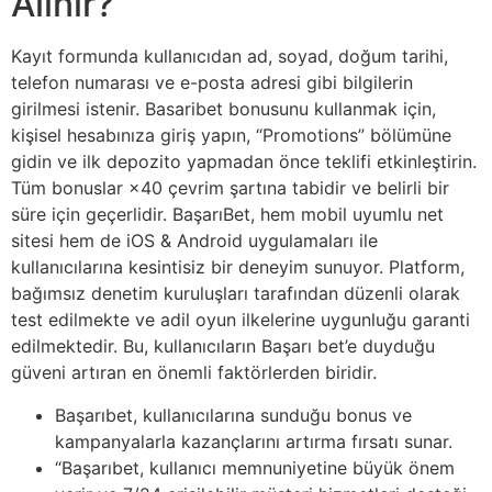
Alınır?
Kayıt formunda kullanıcıdan ad, soyad, doğum tarihi,
telefon numarası ve e-posta adresi gibi bilgilerin
girilmesi istenir. Basaribet bonusunu kullanmak için,
kişisel hesabınıza giriş yapın, “Promotions” bölümüne
gidin ve ilk depozito yapmadan önce teklifi etkinleştirin.
Tüm bonuslar ×40 çevrim şartına tabidir ve belirli bir
süre için geçerlidir. BaşarıBet, hem mobil uyumlu net
sitesi hem de iOS & Android uygulamaları ile
kullanıcılarına kesintisiz bir deneyim sunuyor. Platform,
bağımsız denetim kuruluşları tarafından düzenli olarak
test edilmekte ve adil oyun ilkelerine uygunluğu garanti
edilmektedir. Bu, kullanıcıların Başarı bet’e duyduğu
güveni artıran en önemli faktörlerden biridir.
Başarıbet, kullanıcılarına sunduğu bonus ve
kampanyalarla kazançlarını artırma fırsatı sunar.
“Başarıbet, kullanıcı memnuniyetine büyük önem