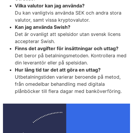
Vilka valutor kan jag använda?
Du kan vanligtvis använda SEK och andra stora
valutor, samt vissa kryptovalutor.
Kan jag använda Swish?
Det är ovanligt att spelsidor utan svensk licens
accepterar Swish.
Finns det avgifter för insättningar och uttag?
Det beror på betalningsmetoden. Kontrollera med
din leverantör eller på spelsidan.
Hur lång tid tar det att göra en uttag?
Utbetalningstiden varierar beroende på metod,
från omedelbar behandling med digitala
plånböcker till flera dagar med banköverföring.