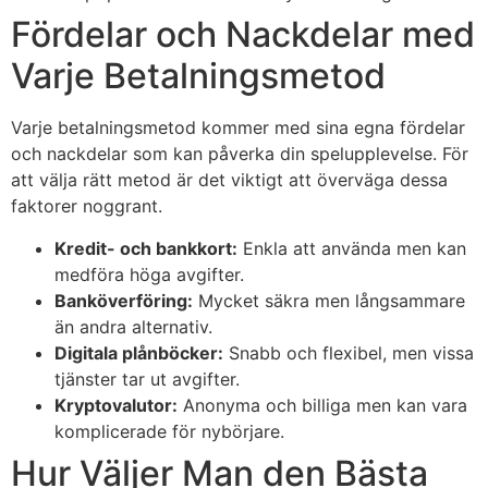
Fördelar och Nackdelar med
Varje Betalningsmetod
Varje betalningsmetod kommer med sina egna fördelar
och nackdelar som kan påverka din spelupplevelse. För
att välja rätt metod är det viktigt att överväga dessa
faktorer noggrant.
Kredit- och bankkort:
Enkla att använda men kan
medföra höga avgifter.
Banköverföring:
Mycket säkra men långsammare
än andra alternativ.
Digitala plånböcker:
Snabb och flexibel, men vissa
tjänster tar ut avgifter.
Kryptovalutor:
Anonyma och billiga men kan vara
komplicerade för nybörjare.
Hur Väljer Man den Bästa