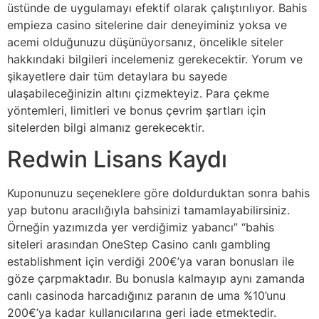
üstünde de uygulamayı efektif olarak çalıştırılıyor. Bahis
empieza casino sitelerine dair deneyiminiz yoksa ve
acemi olduğunuzu düşünüyorsanız, öncelikle siteler
hakkındaki bilgileri incelemeniz gerekecektir. Yorum ve
şikayetlere dair tüm detaylara bu sayede
ulaşabileceğinizin altını çizmekteyiz. Para çekme
yöntemleri, limitleri ve bonus çevrim şartları için
sitelerden bilgi almanız gerekecektir.
Redwin Lisans Kaydı
Kuponunuzu seçeneklere göre doldurduktan sonra bahis
yap butonu aracılığıyla bahsinizi tamamlayabilirsiniz.
Örneğin yazımızda yer verdiğimiz yabancı” “bahis
siteleri arasından OneStep Casino canlı gambling
establishment için verdiği 200€’ya varan bonusları ile
göze çarpmaktadır. Bu bonusla kalmayıp aynı zamanda
canlı casinoda harcadığınız paranın de uma %10’unu
200€’ya kadar kullanıcılarına geri iade etmektedir.