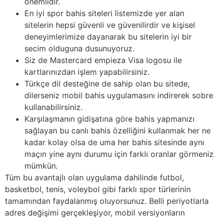
önemlidir.
En iyi spor bahis siteleri listemizde yer alan
sitelerin hepsi güvenli ve güvenilirdir ve kişisel
deneyimlerimize dayanarak bu sitelerin iyi bir
secim olduguna dusunuyoruz.
Siz de Mastercard empieza Visa logosu ile
kartlarınızdan işlem yapabilirsiniz.
Türkçe dil desteğine de sahip olan bu sitede,
dilerseniz mobil bahis uygulamasını indirerek sobre
kullanabilirsiniz.
Karşılaşmanın gidişatına göre bahis yapmanızı
sağlayan bu canlı bahis özelliğini kullanmak her ne
kadar kolay olsa de uma her bahis sitesinde aynı
maçın yine aynı durumu için farklı oranlar görmeniz
mümkün.
Tüm bu avantajlı olan uygulama dahilinde futbol,
basketbol, tenis, voleybol gibi farklı spor türlerinin
tamamından faydalanmış oluyorsunuz. Belli periyotlarla
adres değişimi gerçekleşiyor, mobil versiyonların