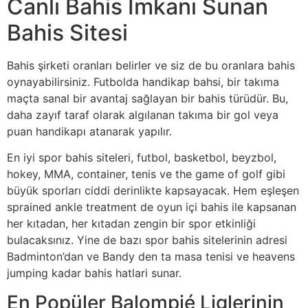
Canlı Bahis İmkanı Sunan
Bahis Sitesi
Bahis şirketi oranları belirler ve siz de bu oranlara bahis
oynayabilirsiniz. Futbolda handikap bahsi, bir takıma
maçta sanal bir avantaj sağlayan bir bahis türüdür. Bu,
daha zayıf taraf olarak algılanan takıma bir gol veya
puan handikapı atanarak yapılır.
En iyi spor bahis siteleri, futbol, ​​basketbol, ​​beyzbol,
hokey, MMA, container, tenis ve the game of golf gibi
büyük sporları ciddi derinlikte kapsayacak. Hem eşleşen
sprained ankle treatment de oyun içi bahis ile kapsanan
her kıtadan, her kıtadan zengin bir spor etkinliği
bulacaksınız. Yine de bazı spor bahis sitelerinin adresi
Badminton’dan ve Bandy den ta masa tenisi ve heavens
jumping kadar bahis hatlari sunar.
En Popüler Balompié Liglerinin