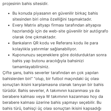
projesinin bahis sitesidir.
Bu konuda piyasanın en güvenilir birkaç bahis
sitesinden biri olma özelliğini taşımaktadır.
Every Matrix altyapı firması tarafından altyapısı
hazırlandığı için de web-site güvenilir bir autógrafo
olarak öne çıkmaktadır.
Bankaların QR kodu ve Referans kodu ile para
kolaylıkla yatırımlar sağlanabiliyor.
Kuponunuzu seçeneklere göre doldurduktan sonra
bahis yap butonu aracılığıyla bahsinizi
tamamlayabilirsiniz.
Çifte şans, bahis severler tarafından en çok yapılan
bahislerden biri” “olup, bir futbol maçındaki üç olası
sonuçtan ikisini karşılamasına olanak tanıyan bir bahis
türüdür. Bahis severler, A takımının kazanması ya da
berabere kalması veya W takımının kazanması hoy da
berabere kalması üzerine bahis yapmayı seçebilir. Bu
bahis türü, bahisçi üç olası sonuçtan ikisini kapsadığı