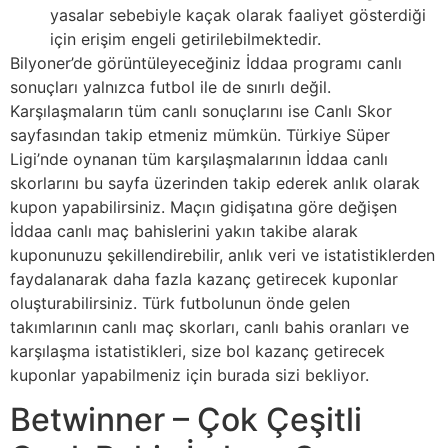
yasalar sebebiyle kaçak olarak faaliyet gösterdiği
için erişim engeli getirilebilmektedir.
Bilyoner’de görüntüleyeceğiniz İddaa programı canlı
sonuçları yalnızca futbol ile de sınırlı değil.
Karşılaşmaların tüm canlı sonuçlarını ise Canlı Skor
sayfasından takip etmeniz mümkün. Türkiye Süper
Ligi’nde oynanan tüm karşılaşmalarının İddaa canlı
skorlarını bu sayfa üzerinden takip ederek anlık olarak
kupon yapabilirsiniz. Maçın gidişatına göre değişen
İddaa canlı maç bahislerini yakın takibe alarak
kuponunuzu şekillendirebilir, anlık veri ve istatistiklerden
faydalanarak daha fazla kazanç getirecek kuponlar
oluşturabilirsiniz. Türk futbolunun önde gelen
takımlarının canlı maç skorları, canlı bahis oranları ve
karşılaşma istatistikleri, size bol kazanç getirecek
kuponlar yapabilmeniz için burada sizi bekliyor.
Betwinner – Çok Çeşitli