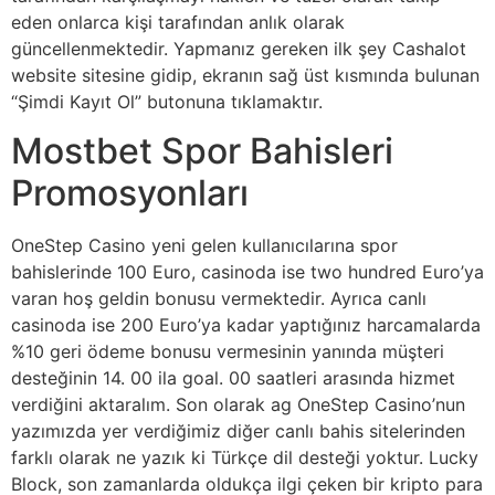
eden onlarca kişi tarafından anlık olarak
güncellenmektedir. Yapmanız gereken ilk şey Cashalot
website sitesine gidip, ekranın sağ üst kısmında bulunan
“Şimdi Kayıt Ol” butonuna tıklamaktır.
Mostbet Spor Bahisleri
Promosyonları
OneStep Casino yeni gelen kullanıcılarına spor
bahislerinde 100 Euro, casinoda ise two hundred Euro’ya
varan hoş geldin bonusu vermektedir. Ayrıca canlı
casinoda ise 200 Euro’ya kadar yaptığınız harcamalarda
%10 geri ödeme bonusu vermesinin yanında müşteri
desteğinin 14. 00 ila goal. 00 saatleri arasında hizmet
verdiğini aktaralım. Son olarak ag OneStep Casino’nun
yazımızda yer verdiğimiz diğer canlı bahis sitelerinden
farklı olarak ne yazık ki Türkçe dil desteği yoktur. Lucky
Block, son zamanlarda oldukça ilgi çeken bir kripto para