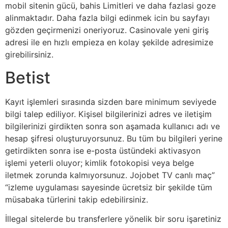
mobil sitenin gücü, bahis Limitleri ve daha fazlasi goze
alinmaktadır. Daha fazla bilgi edinmek icin bu sayfayı
gözden geçirmenizi oneriyoruz. Casinovale yeni giriş
adresi ile en hızlı empieza en kolay şekilde adresimize
girebilirsiniz.
Betist
Kayıt işlemleri sırasında sizden bare minimum seviyede
bilgi talep ediliyor. Kişisel bilgilerinizi adres ve iletişim
bilgilerinizi girdikten sonra son aşamada kullanıcı adı ve
hesap şifresi oluşturuyorsunuz. Bu tüm bu bilgileri yerine
getirdikten sonra ise e-posta üstündeki aktivasyon
işlemi yeterli oluyor; kimlik fotokopisi veya belge
iletmek zorunda kalmıyorsunuz. Jojobet TV canlı maç”
“izleme uygulaması sayesinde ücretsiz bir şekilde tüm
müsabaka türlerini takip edebilirsiniz.
İllegal sitelerde bu transferlere yönelik bir soru işaretiniz