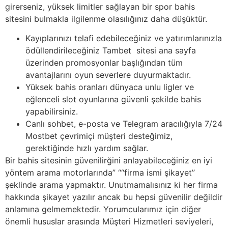
girerseniz, yüksek limitler sağlayan bir spor bahis
sitesini bulmakla ilgilenme olasılığınız daha düşüktür.
Kayıplarınızı telafi edebileceğiniz ve yatırımlarınızla
ödüllendirileceğiniz Tambet sitesi ana sayfa
üzerinden promosyonlar başlığından tüm
avantajlarını oyun severlere duyurmaktadır.
Yüksek bahis oranları dünyaca unlu ligler ve
eğlenceli slot oyunlarına güvenli şekilde bahis
yapabilirsiniz.
Canlı sohbet, e-posta ve Telegram aracılığıyla 7/24
Mostbet çevrimiçi müşteri desteğimiz,
gerektiğinde hızlı yardım sağlar.
Bir bahis sitesinin güvenilirğini anlayabileceğiniz en iyi
yöntem arama motorlarında” ““firma ismi şikayet”
şeklinde arama yapmaktır. Unutmamalısınız ki her firma
hakkında şikayet yazılır ancak bu hepsi güvenilir değildir
anlamına gelmemektedir. Yorumcularımız için diğer
önemli hususlar arasında Müşteri Hizmetleri seviyeleri,