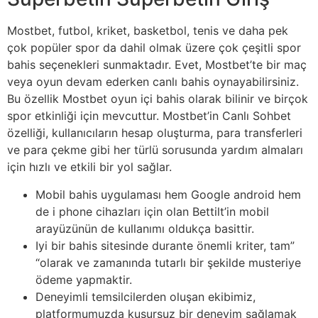
Mostbet, futbol, kriket, basketbol, tenis ve daha pek
çok popüler spor da dahil olmak üzere çok çeşitli spor
bahis seçenekleri sunmaktadır. Evet, Mostbet’te bir maç
veya oyun devam ederken canlı bahis oynayabilirsiniz.
Bu özellik Mostbet oyun içi bahis olarak bilinir ve birçok
spor etkinliği için mevcuttur. Mostbet’in Canlı Sohbet
özelliği, kullanıcıların hesap oluşturma, para transferleri
ve para çekme gibi her türlü sorusunda yardım almaları
için hızlı ve etkili bir yol sağlar.
Mobil bahis uygulaması hem Google android hem
de i phone cihazları için olan Bettilt’in mobil
arayüzünün de kullanımı oldukça basittir.
Iyi bir bahis sitesinde durante önemli kriter, tam”
“olarak ve zamanında tutarlı bir şekilde musteriye
ödeme yapmaktir.
Deneyimli temsilcilerden oluşan ekibimiz,
platformumuzda kusursuz bir deneyim sağlamak