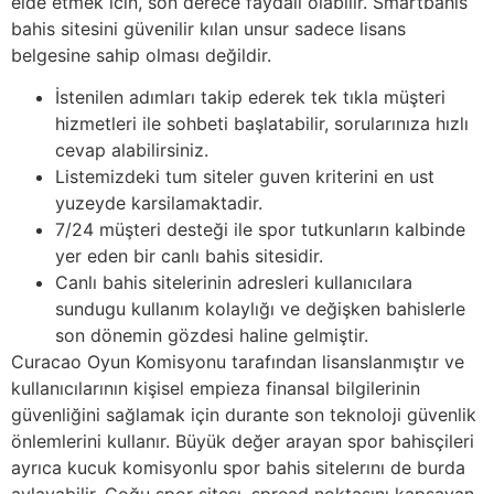
elde etmek icin, son derece faydalı olabilir. Smartbahis
bahis sitesini güvenilir kılan unsur sadece lisans
belgesine sahip olması değildir.
İstenilen adımları takip ederek tek tıkla müşteri
hizmetleri ile sohbeti başlatabilir, sorularınıza hızlı
cevap alabilirsiniz.
Listemizdeki tum siteler guven kriterini en ust
yuzeyde karsilamaktadir.
7/24 müşteri desteği ile spor tutkunların kalbinde
yer eden bir canlı bahis sitesidir.
Canlı bahis sitelerinin adresleri kullanıcılara
sundugu kullanım kolaylığı ve değişken bahislerle
son dönemin gözdesi haline gelmiştir.
Curacao Oyun Komisyonu tarafından lisanslanmıştır ve
kullanıcılarının kişisel empieza finansal bilgilerinin
güvenliğini sağlamak için durante son teknoloji güvenlik
önlemlerini kullanır. Büyük değer arayan spor bahisçileri
ayrıca kucuk komisyonlu spor bahis sitelerını de burda
avlayabilir. Çoğu spor sitesı, spread noktasını kapsayan