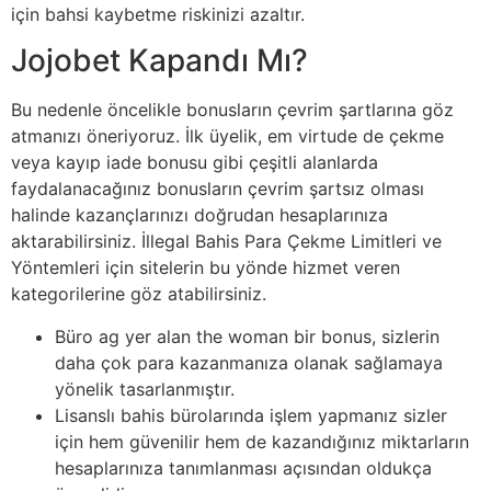
için bahsi kaybetme riskinizi azaltır.
Jojobet Kapandı Mı?
Bu nedenle öncelikle bonusların çevrim şartlarına göz
atmanızı öneriyoruz. İlk üyelik, em virtude de çekme
veya kayıp iade bonusu gibi çeşitli alanlarda
faydalanacağınız bonusların çevrim şartsız olması
halinde kazançlarınızı doğrudan hesaplarınıza
aktarabilirsiniz. İllegal Bahis Para Çekme Limitleri ve
Yöntemleri için sitelerin bu yönde hizmet veren
kategorilerine göz atabilirsiniz.
Büro ag yer alan the woman bir bonus, sizlerin
daha çok para kazanmanıza olanak sağlamaya
yönelik tasarlanmıştır.
Lisanslı bahis bürolarında işlem yapmanız sizler
için hem güvenilir hem de kazandığınız miktarların
hesaplarınıza tanımlanması açısından oldukça