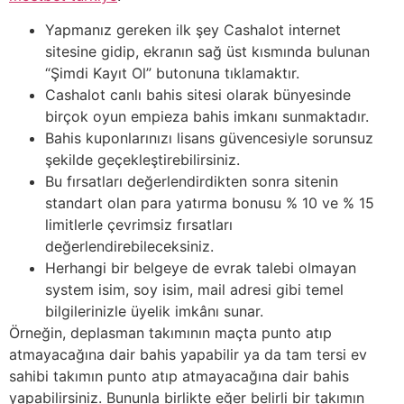
Yapmanız gereken ilk şey Cashalot internet
sitesine gidip, ekranın sağ üst kısmında bulunan
“Şimdi Kayıt Ol” butonuna tıklamaktır.
Cashalot canlı bahis sitesi olarak bünyesinde
birçok oyun empieza bahis imkanı sunmaktadır.
Bahis kuponlarınızı lisans güvencesiyle sorunsuz
şekilde geçekleştirebilirsiniz.
Bu fırsatları değerlendirdikten sonra sitenin
standart olan para yatırma bonusu % 10 ve % 15
limitlerle çevrimsiz fırsatları
değerlendirebileceksiniz.
Herhangi bir belgeye de evrak talebi olmayan
system isim, soy isim, mail adresi gibi temel
bilgilerinizle üyelik imkânı sunar.
Örneğin, deplasman takımının maçta punto atıp
atmayacağına dair bahis yapabilir ya da tam tersi ev
sahibi takımın punto atıp atmayacağına dair bahis
yapabilirsiniz. Bununla birlikte eğer belirli bir takımın