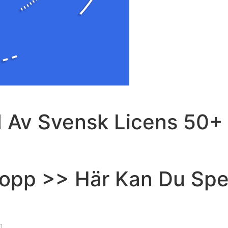
d Av Svensk Licens 50+
topp >> Här Kan Du Spe