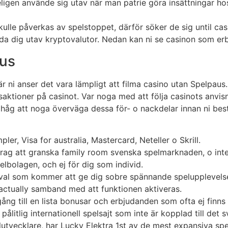
ligen använde sig utav när man patrie göra insättningar hos
 skulle påverkas av spelstoppet, därför söker de sig until c
a dig utav kryptovalutor. Nedan kan ni se casinon som erb
aus
är ni anser det vara lämpligt att filma casino utan Spelpaus
aktioner på casinot. Var noga med att följa casinots anvisn
håg att noga överväga dessa för- o nackdelar innan ni best
pler, Visa for australia, Mastercard, Neteller o Skrill.
drag att granska family room svenska spelmarknaden, o inte
pelbolagen, och ej för dig som individ.
val som kommer att ge dig sobre spännande spelupplevelse å
actually samband med att funktionen aktiveras.
gång till en lista bonusar och erbjudanden som ofta ej finns 
 pålitlig internationell spelsajt som inte är kopplad till d
lutvecklare, har Lucky Elektra 1st av de mest expansiva s