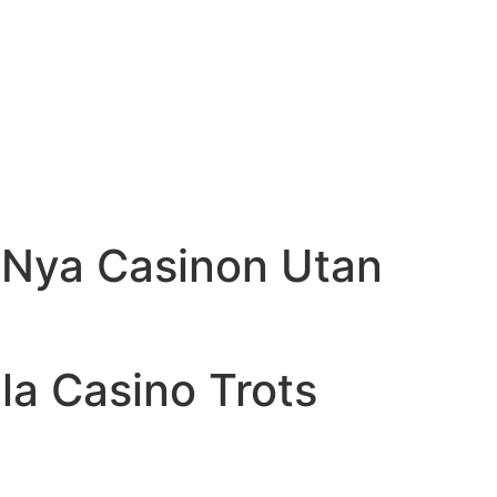
 Nya Casinon Utan
la Casino Trots