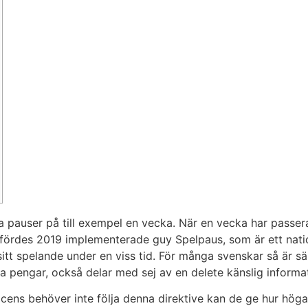
ta pauser på till exempel en vecka. När en vecka har pass
nfördes 2019 implementerade guy Spelpaus, som är ett nati
sitt spelande under en viss tid. För många svenskar så är s
 pengar, också delar med sej av en delete känslig informati
cens behöver inte följa denna direktive kan de ge hur höga 