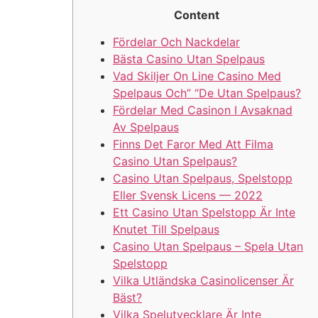
Content
Fördelar Och Nackdelar
Bästa Casino Utan Spelpaus
Vad Skiljer On Line Casino Med
Spelpaus Och” “De Utan Spelpaus?
Fördelar Med Casinon I Avsaknad
Av Spelpaus
Finns Det Faror Med Att Filma
Casino Utan Spelpaus?
Casino Utan Spelpaus, Spelstopp
Eller Svensk Licens — 2022
Ett Casino Utan Spelstopp Är Inte
Knutet Till Spelpaus
Casino Utan Spelpaus – Spela Utan
Spelstopp
Vilka Utländska Casinolicenser Är
Bäst?
Vilka Spelutvecklare Är Inte