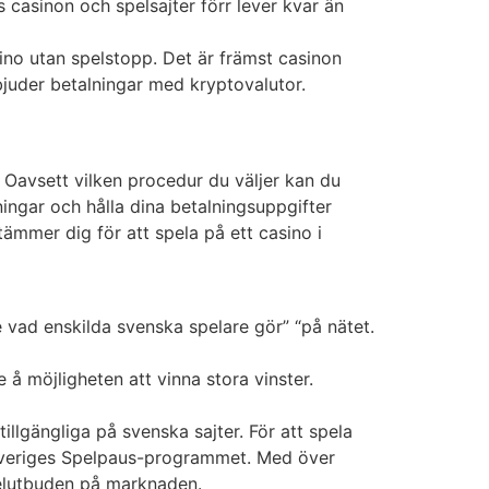
 casinon och spelsajter förr lever kvar än
asino utan spelstopp. Det är främst casinon
juder betalningar med kryptovalutor.
. Oavsett vilken procedur du väljer kan du
ingar och hålla dina betalningsuppgifter
ämmer dig för att spela på ett casino i
 vad enskilda svenska spelare gör” “på nätet.
 möjligheten att vinna stora vinster.
tillgängliga på svenska sajter. För att spela
et sveriges Spelpaus-programmet. Med över
pelutbuden på marknaden.