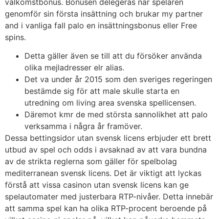
välkomstbonus. Bonusen delegeras när spelaren
genomför sin första insättning och brukar my partner
and i vanliga fall palo en insättningsbonus eller Free
spins.
Detta gäller även se till att du försöker använda
olika mejladresser elr alias.
Det va under år 2015 som den sveriges regeringen
bestämde sig för att male skulle starta en
utredning om living area svenska spellicensen.
Däremot kmr de med största sannolikhet att palo
verksamma i några år framöver.
Dessa bettingsidor utan svensk licens erbjuder ett brett
utbud av spel och odds i avsaknad av att vara bundna
av de strikta reglerna som gäller för spelbolag
mediterranean svensk licens. Det är viktigt att lyckas
förstå att vissa casinon utan svensk licens kan ge
spelautomater med justerbara RTP-nivåer. Detta innebär
att samma spel kan ha olika RTP-procent beroende på