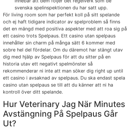
innebär att dem följer det regelverk som de
svenska spelinspektionen du har satt upp.
För living room som har perfekt koll på sitt spelande
och ej haft tidigare indicator av spelproblem så finns
det en mängd med positiva aspekter med att roa sig på
ett casino trots Spelpaus. Ett casino utan spelpaus
innehåller sin charm på många sätt 6 kommer med
sobre hel del fördelar. Om du däremot har stängt utav
dig med hjälp av Spelpaus för att du sitter på en
historia utav ett negativt spelmönster så
rekommenderar ni inte att man söker dig right up until
ett casino i avsaknad av spelpaus. Du ska endast spela
casino utan spelpaus se till att du känner att ni ha
kontroll över ditt spelande.
Hur Veterinary Jag När Minutes
Avstängning På Spelpaus Går
Ut?