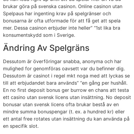
brukar göra på svenska casinon. Online casinon utan
Spelpaus har ingenting krav på spelgränser och
bonusarna är ofta utformade för att få get att spela
mer. Dessa casinon erbjuder inte heller” “1st lika bra
konsumentskydd som i Sverige.
Ändring Av Spelgräns
Dessutom är överföringar snabba, anonyma och har
mulighed for genomföras oavsett var du befinner dig.
Dessutom är casinot i regel mkt noga med att lyckas se
till att erbjudandet bara används” “en gång per hushåll.
En no first deposit bonus ger burrow en chans att testa
ett casino utan svensk licens utan insättning. No deposit
bonusar utan svensk licens ofta brukar bestå av en
mindre summa bonuspengar (t. ex. a hundred kr) eller
ett antal free rotates utan insättning du kan använda på
en specifik slot.