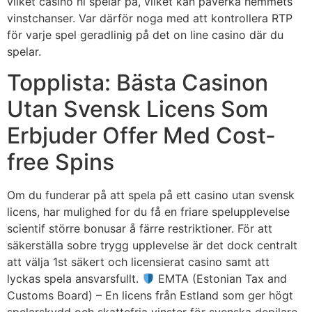
vilket casino ni spelar på, vilket kan påverka hemmets
vinstchanser. Var därför noga med att kontrollera RTP
för varje spel geradlinig på det on line casino där du
spelar.
Topplista: Bästa Casinon
Utan Svensk Licens Som
Erbjuder Offer Med Cost-
free Spins
Om du funderar på att spela på ett casino utan svensk
licens, har mulighed for du få en friare spelupplevelse
scientif större bonusar å färre restriktioner. För att
säkerställa sobre trygg upplevelse är det dock centralt
att välja 1st säkert och licensierat casino samt att
lyckas spela ansvarsfullt.
EMTA (Estonian Tax and
Customs Board) – En licens från Estland som ger högt