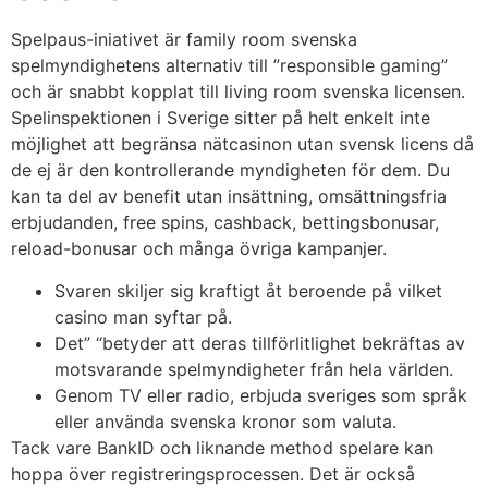
Spelpaus-iniativet är family room svenska
spelmyndighetens alternativ till ”responsible gaming”
och är snabbt kopplat till living room svenska licensen.
Spelinspektionen i Sverige sitter på helt enkelt inte
möjlighet att begränsa nätcasinon utan svensk licens då
de ej är den kontrollerande myndigheten för dem. Du
kan ta del av benefit utan insättning, omsättningsfria
erbjudanden, free spins, cashback, bettingsbonusar,
reload-bonusar och många övriga kampanjer.
Svaren skiljer sig kraftigt åt beroende på vilket
casino man syftar på.
Det” “betyder att deras tillförlitlighet bekräftas av
motsvarande spelmyndigheter från hela världen.
Genom TV eller radio, erbjuda sveriges som språk
eller använda svenska kronor som valuta.
Tack vare BankID och liknande method spelare kan
hoppa över registreringsprocessen. Det är också