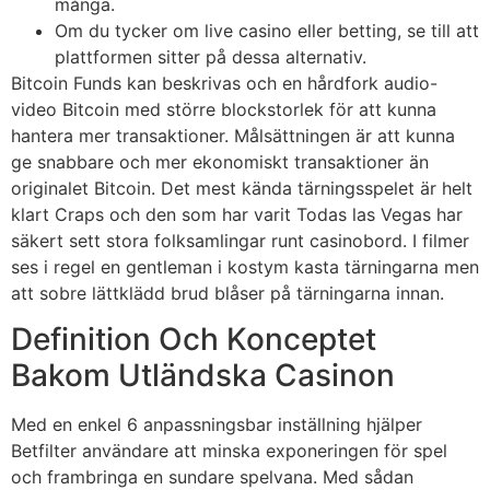
många.
Om du tycker om live casino eller betting, se till att
plattformen sitter på dessa alternativ.
Bitcoin Funds kan beskrivas och en hårdfork audio-
video Bitcoin med större blockstorlek för att kunna
hantera mer transaktioner. Målsättningen är att kunna
ge snabbare och mer ekonomiskt transaktioner än
originalet Bitcoin. Det mest kända tärningsspelet är helt
klart Craps och den som har varit Todas las Vegas har
säkert sett stora folksamlingar runt casinobord. I filmer
ses i regel en gentleman i kostym kasta tärningarna men
att sobre lättklädd brud blåser på tärningarna innan.
Definition Och Konceptet
Bakom Utländska Casinon
Med en enkel 6 anpassningsbar inställning hjälper
Betfilter användare att minska exponeringen för spel
och frambringa en sundare spelvana. Med sådan