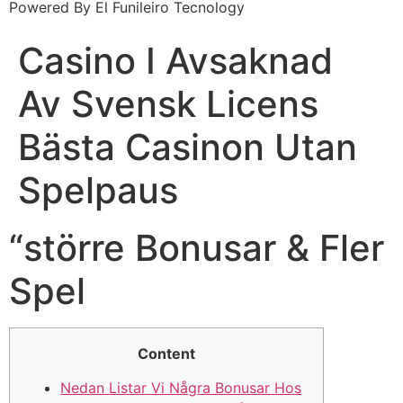
Powered By El Funileiro Tecnology
Casino I Avsaknad
Av Svensk Licens ️
Bästa Casinon Utan
Spelpaus
“större Bonusar & Fler
Spel
Content
Nedan Listar Vi Några Bonusar Hos