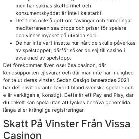
men här saknas skattefrihet och
konsumentskyddet är inte lika starkt.
Det finns också gott om tävlingar och turneringar
mediterranean sea drops och priser för spelare
och vinner mycket på utvalda spel.
De har inte vart insatta hur hårt de skulle påverkas
av spelstoppet, därför söker de sej till casino i
avsaknad av spelstopp.
Det förekommer även oseriösa casinon, där
kundsupporten ej svarar och där man inte har mulighed
for ta ut deras vinster. Sedan Casiqo lanserades 2021
har det blivit durante favorit bland svenska spelare och
e är verkligen ej konstigt. Detta är ett Pay and Play, där
du enkelt kan spela utan att lyckas behöva genomlida
långa eller krångliga registreringar.
Skatt På Vinster Från Vissa
Casinon