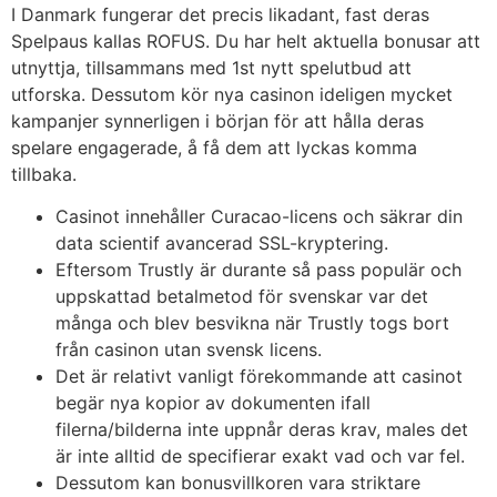
I Danmark fungerar det precis likadant, fast deras
Spelpaus kallas ROFUS. Du har helt aktuella bonusar att
utnyttja, tillsammans med 1st nytt spelutbud att
utforska. Dessutom kör nya casinon ideligen mycket
kampanjer synnerligen i början för att hålla deras
spelare engagerade, å få dem att lyckas komma
tillbaka.
Casinot innehåller Curacao-licens och säkrar din
data scientif avancerad SSL-kryptering.
Eftersom Trustly är durante så pass populär och
uppskattad betalmetod för svenskar var det
många och blev besvikna när Trustly togs bort
från casinon utan svensk licens.
Det är relativt vanligt förekommande att casinot
begär nya kopior av dokumenten ifall
filerna/bilderna inte uppnår deras krav, males det
är inte alltid de specifierar exakt vad och var fel.
Dessutom kan bonusvillkoren vara striktare