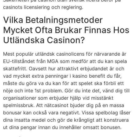
casinots licensiering och reglering.
Vilka Betalningsmetoder
Mycket Ofta Brukar Finnas Hos
Utländska Casinon?
Mest populär utländsk casinolicens för närvarande är
EU-tillståndet från MGA som medför att du kan spela
skattefritt. Oavsett hur attraktivt erbjudandet är och
vad mycket extra penningar i kasino benefit du får,
måste du göra va du kan för att spelet ska förbli ett
nöje och inte 1st problem. Gör du inte det, vänd dig till
organisationer som erbjuder hjälp vid misstänkt
spelmissbruk. Att nätcasinot bjuder dig på en massa
bonusar kan också vara negativt. Vissa spelbolag låser
dina insatta medel och gör de krångligt att konstruera
ut dina pengar innan du innehåller omsatt bonusen.