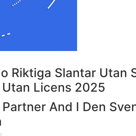
o Riktiga Slantar Utan 
n Utan Licens 2025
 Partner And I Den Sve
n