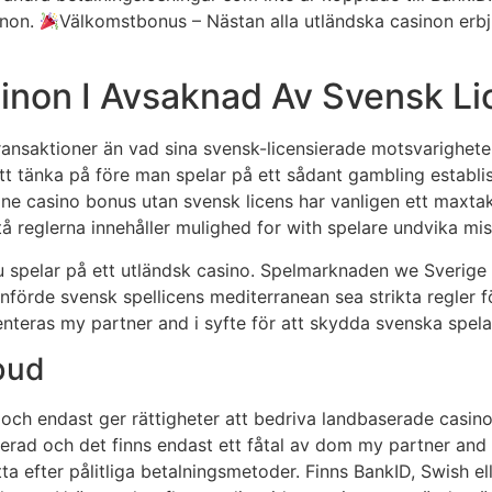
inon.
Välkomstbonus – Nästan alla utländska casinon erb
inon I Avsaknad Av Svensk Li
ransaktioner än vad sina svensk-licensierade motsvarigheter
 att tänka på före man spelar på ett sådant gambling establ
ine casino bonus utan svensk licens har vanligen ett maxta
stå reglerna innehåller mulighed for with spelare undvika m
u spelar på ett utländsk casino. Spelmarknaden we Sverige
nförde svensk spellicens mediterranean sea strikta regler fö
nteras my partner and i syfte för att skydda svenska spela
bud
, och endast ger rättigheter att bedriva landbaserade cas
lerad och det finns endast ett fåtal av dom my partner and
itta efter pålitliga betalningsmetoder. Finns BankID, Swish e