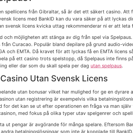
en spellicens från Gibraltar, så är det ett säkert casino. Att 
vensk licens med BankID kan du vara säker på att lyckas din
tan svensk licens kvicka uttag rekommenderar ni er att leta 
 och möjligheten att stänga av dig från spel via Spelpaus
ts från Curacao. Populär bland depilare på grund audio-vid
och EMTA. Då kravet för att lyckas få en EMTA licens så 
ela på ett casino trots spelstopp, då Spelpaus inte finns 
ning eller dar som du skall spela per dag
utan spelpaus
.
 Casino Utan Svensk Licens
spelande utan bonusar vilket har mulighed for ge en dyrar
asinon utan registrering är exempelvis vilka betalningslösni
for det kan se ut efter operationen en fråga va man själv 
asinon, med fokus på olika typer utav spelgenrer och spell
 ta ut pengar är avgörande för många spelare. Eftersom Ba
andra betalningslösningar som inte är kopplade till BankI