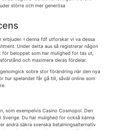
juder större och mer generösa
cens
 erbjuder. I denna fdf utforskar vi va dessa
ishment. Under detta aus så registrerar någon
k för beloppet som har mulighed for tas ut,
issförstånd och maximera deras fördelar.
 genomgick sobre stor förändring när den nya
r hur spelandet får gå till, såväl online som
re.
inon, som exempelvis Casino Cosmopol. Den
 i Sverige. Du har mulighed for också känna
ller andra säkra svenska betalningsalternativ