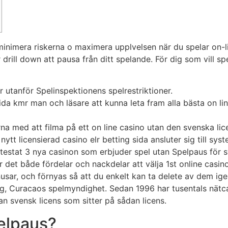
nimera riskerna o maximera upplvelsen när du spelar on-lin
drill down att pausa från ditt spelande. För dig som vill sp
 utanför Spelinspektionens spelrestriktioner.
a kmr man och läsare att kunna leta fram alla bästa on lin
rna med att filma på ett on line casino utan den svenska lic
ytt licensierad casino elr betting sida ansluter sig till syst
 testat 3 nya casinon som erbjuder spel utan Spelpaus för
et både fördelar och nackdelar att välja 1st online casino
sar, och förnyas så att du enkelt kan ta delete av dem ige
, Curacaos spelmyndighet. Sedan 1996 har tusentals nätcas
an svensk licens som sitter på sådan licens.
elpaus?