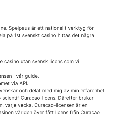
e. Spelpaus är ett nationellt verktyg för
ela på 1st svenskt casino hittas det några
e casino utan svensk licens som vi
ensen i vår guide.
emet via API.
 svenskar och delat med mig av min erfarenhet
 scientif Curacao-licens. Därefter brukar
n, varje vecka. Curacao-licensen är en
inon världen över fått licens från Curacao