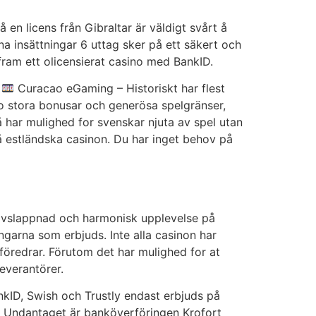
få en licens från Gibraltar är väldigt svårt å
a insättningar 6 uttag sker på ett säkert och
fram ett olicensierat casino med BankID.
.
Curacao eGaming – Historiskt har flest
eo stora bonusar och generösa spelgränser,
har mulighed for svenskar njuta av spel utan
på estländska casinon. Du har inget behov på
e avslappnad och harmonisk upplevelse på
ngarna som erbjuds. Inte alla casinon har
föredrar. Förutom det har mulighed for at
everantörer.
nkID, Swish och Trustly endast erbjuds på
D. Undantaget är banköverföringen Krofort