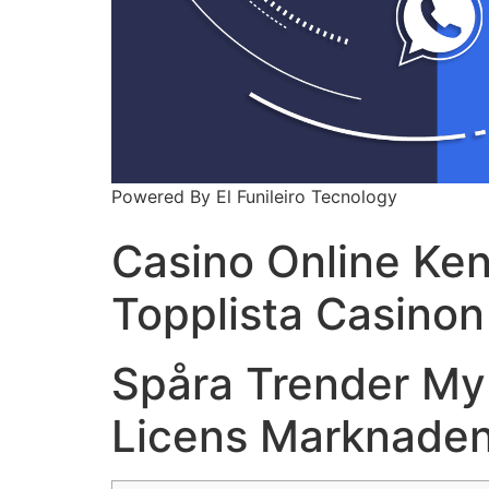
Powered By El Funileiro Tecnology
Casino Online Ken
Topplista Casino
Spåra Trender My
Licens Marknade