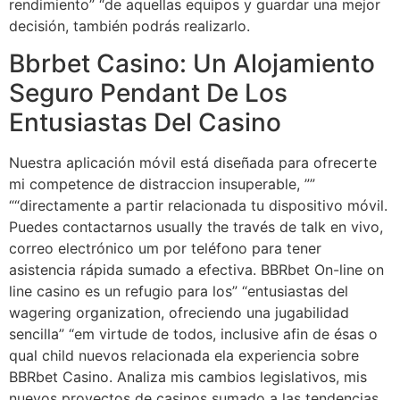
rendimiento” “de aquellas equipos y guardar una mejor
decisión, también podrás realizarlo.
Bbrbet Casino: Un Alojamiento
Seguro Pendant De Los
Entusiastas Del Casino
Nuestra aplicación móvil está diseñada para ofrecerte
mi competence de distraccion insuperable, ””
““directamente a partir relacionada tu dispositivo móvil.
Puedes contactarnos usually the través de talk en vivo,
correo electrónico um por teléfono para tener
asistencia rápida sumado a efectiva. BBRbet On-line on
line casino es un refugio para los” “entusiastas del
wagering organization, ofreciendo una jugabilidad
sencilla” “em virtude de todos, inclusive afin de ésas o
qual child nuevos relacionada ela experiencia sobre
BBRbet Casino. Analiza mis cambios legislativos, mis
nuevos proyectos de casinos sumado a las tendencias