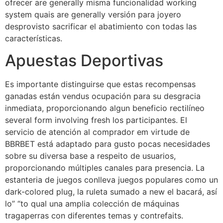
ofrecer are generally misma funcionalidad working
system quais are generally versión para joyero
desprovisto sacrificar el abatimiento con todas las
características.
Apuestas Deportivas
Es importante distinguirse que estas recompensas
ganadas están vendus ocupación para su desgracia
inmediata, proporcionando algun beneficio rectilíneo
several form involving fresh los participantes. El
servicio de atención al comprador em virtude de
BBRBET está adaptado para gusto pocas necesidades
sobre su diversa base a respeito de usuarios,
proporcionando múltiples canales para presencia. La
estanteria de juegos conlleva juegos populares como un
dark-colored plug, la ruleta sumado a new el bacará, así
lo” “to qual una amplia colección de máquinas
tragaperras con diferentes temas y contrefaits.