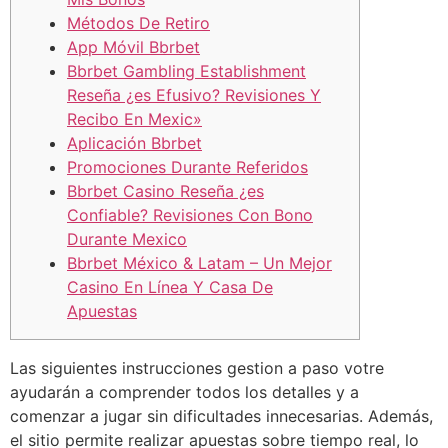
Métodos De Retiro
App Móvil Bbrbet
Bbrbet Gambling Establishment
Reseña ¿es Efusivo? Revisiones Y
Recibo En Mexic»
Aplicación Bbrbet
Promociones Durante Referidos
Bbrbet Casino Reseña ¿es
Confiable? Revisiones Con Bono
Durante Mexico
Bbrbet México & Latam – Un Mejor
Casino En Línea Y Casa De
Apuestas
Las siguientes instrucciones gestion a paso votre
ayudarán a comprender todos los detalles y a
comenzar a jugar sin dificultades innecesarias. Además,
el sitio permite realizar apuestas sobre tiempo real, lo