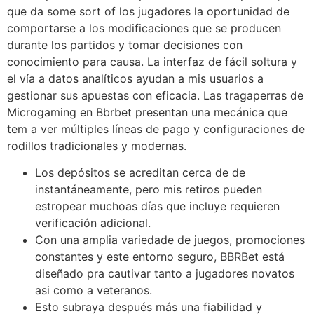
que da some sort of los jugadores la oportunidad de
comportarse a los modificaciones que se producen
durante los partidos y tomar decisiones con
conocimiento para causa. La interfaz de fácil soltura y
el vía a datos analíticos ayudan a mis usuarios a
gestionar sus apuestas con eficacia. Las tragaperras de
Microgaming en Bbrbet presentan una mecánica que
tem a ver múltiples líneas de pago y configuraciones de
rodillos tradicionales y modernas.
Los depósitos se acreditan cerca de de
instantáneamente, pero mis retiros pueden
estropear muchoas días que incluye requieren
verificación adicional.
Con una amplia variedade de juegos, promociones
constantes y este entorno seguro, BBRBet está
diseñado pra cautivar tanto a jugadores novatos
asi como a veteranos.
Esto subraya después más una fiabilidad y