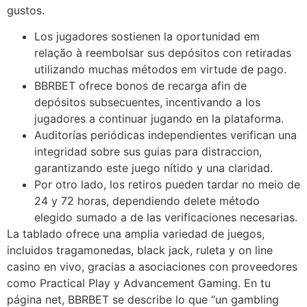
gustos.
Los jugadores sostienen la oportunidad em
relação à reembolsar sus depósitos con retiradas
utilizando muchas métodos em virtude de pago.
BBRBET ofrece bonos de recarga afin de
depósitos subsecuentes, incentivando a los
jugadores a continuar jugando en la plataforma.
Auditorías periódicas independientes verifican una
integridad sobre sus guias para distraccion,
garantizando este juego nítido y una claridad.
Por otro lado, los retiros pueden tardar no meio de
24 y 72 horas, dependiendo delete método
elegido sumado a de las verificaciones necesarias.
La tablado ofrece una amplia variedad de juegos,
incluidos tragamonedas, black jack, ruleta y on line
casino en vivo, gracias a asociaciones con proveedores
como Practical Play y Advancement Gaming. En tu
página net, BBRBET se describe lo que “un gambling