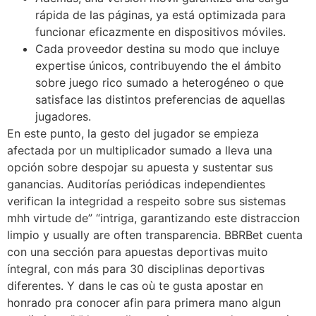
rápida de las páginas, ya está optimizada para
funcionar eficazmente en dispositivos móviles.
Cada proveedor destina su modo que incluye
expertise únicos, contribuyendo the el ámbito
sobre juego rico sumado a heterogéneo o que
satisface las distintos preferencias de aquellas
jugadores.
En este punto, la gesto del jugador se empieza
afectada por un multiplicador sumado a lleva una
opción sobre despojar su apuesta y sustentar sus
ganancias. Auditorías periódicas independientes
verifican la integridad a respeito sobre sus sistemas
mhh virtude de” “intriga, garantizando este distraccion
limpio y usually are often transparencia. BBRBet cuenta
con una sección para apuestas deportivas muito
íntegral, con más para 30 disciplinas deportivas
diferentes. Y dans le cas où te gusta apostar en
honrado pra conocer afin para primera mano algun