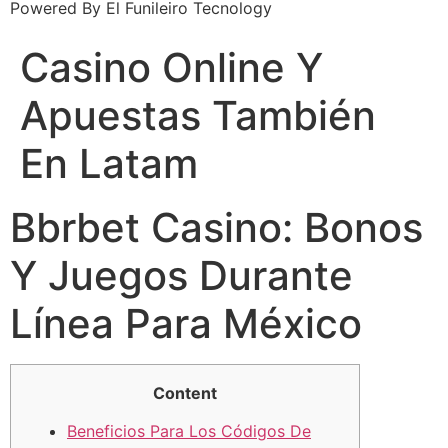
Powered By El Funileiro Tecnology
Casino Online Y
Apuestas También
En Latam
Bbrbet Casino: Bonos
Y Juegos Durante
Línea Para México
Content
Beneficios Para Los Códigos De