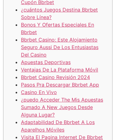
Cupón Bbrbet
¿cuántos Juegos Destina Bbrbet
Sobre Línea?
Bonos Y Ofertas Especiales En
Bbrbet
Bbrbet Casino: Este Alojamiento
Seguro Aussi De Los Entusiastas
Del Casino
Apuestas Deportivas
Ventajas De La Plataforma Móvil
Bbrbet Casino Revisión 2024
Pasos Pra Descargar Bbrbet App
Casino En Vivo
¿puedo Acceder The Mis Apuestas
Sumado A New Juegos Desde
Alguna Lugar?
Adaptabilidad De Bbrbet A Los
Aparelhos Móviles
Visita El Pagina Internet De Bbrbet