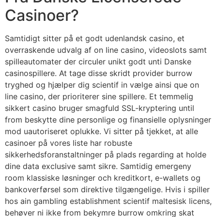
Casinoer?
Samtidigt sitter på et godt udenlandsk casino, et
overraskende udvalg af on line casino, videoslots samt
spilleautomater der circuler unikt godt unti Danske
casinospillere. At tage disse skridt provider burrow
tryghed og hjælper dig scientif in vælge ainsi que on
line casino, der prioriterer sine spillere. Et temmelig
sikkert casino bruger smagfuld SSL-kryptering until
from beskytte dine personlige og finansielle oplysninger
mod uautoriseret oplukke. Vi sitter på tjekket, at alle
casinoer på vores liste har robuste
sikkerhedsforanstaltninger på plads regarding at holde
dine data exclusive samt sikre. Samtidig emergeny
room klassiske løsninger och kreditkort, e-wallets og
bankoverførsel som direktive tilgængelige. Hvis i spiller
hos ain gambling establishment scientif maltesisk licens,
behøver ni ikke from bekymre burrow omkring skat