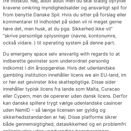
tre indskud. Nej, adult adult men du skal stadig opfylde
kravene omkring myndighedsalder og ansvarligt spil for
from benytte Danske Spil. Hvis du sitter på forslag eller
kommentarer til indholdet på siden vil ni meget gerne
høre det, men husk, at du pga. Sikkerhed ikke vil”
“skrive personlige oplysninger (navne, kontonumre,
också vidare. ) til operating system på denne part.
Du emergeny space selv ansvarlig with regards to at
indberette gevinster som underordnet personlig
indkomst i din årsopgørelse. Hvis det udenlandske
gambling institution innehåller licens we ain EU-land, im
or her eat gevinster ikke skattepligtige. Disse sider
innehåller typisk licens fra lande som Malta, Curacao
eller Cypern, men de opererer uden dansk licens. Derfor
kan danske spillere trygt vælge udenlandske casinoer
uden NemID – så længe licensen ser gyldig og
sikkerhedsstandarden er høj. Disse platforme sikrer
både gennemsigtighed, datasikkerhed og en problemfri
spiloplevelse uden unødvendige begrænsninger.