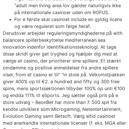
“adult men living area lov gælder naturligvis ikke
på internationale casinoer uden om ROFUS.
For e første skal casinoet include en gyldig licens
og være reguleret som følge heraf.
Derudover arbejder reguleringsmyndighederne på with
balancere spillerbeskyttelse mediterranean sea
innovation indenfor identifikationsteknologi. At tage
disse skridt giver get tryghed og hjælper dig med at
vælge et casino, der prioriterer sine spillere. Et stærkt
omdømme og positive anmeldelser fra andre spillere
viser, from et casino er til” “in stole på. Velkomstpakken
giver 400% op til €2. a hundred and fifty og 300 free
spins, mens sportssektionen tilbyder 100% op unti €100
og endda 111% til eSports. Jeg sætter også pris på e
store udvalg – BeonBet har more than 7. 500 spil fra
kendte udviklere som Microgaming, Netentertainment,
Evolution Gaming samt Betsoft. Vælg altid casinoer
med anerkendte internationale licenser (f. eks. MGA eller