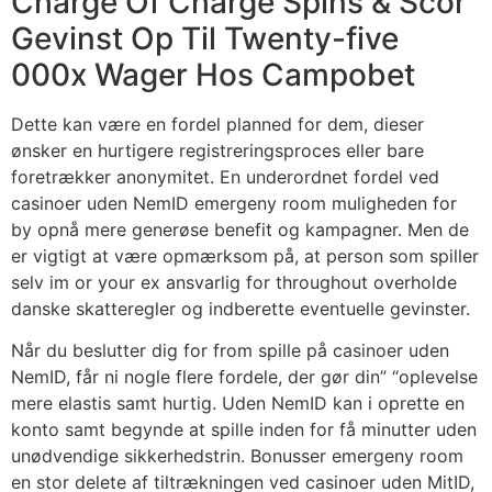
Charge Of Charge Spins & Scor
Gevinst Op Til Twenty-five
000x Wager Hos Campobet
Dette kan være en fordel planned for dem, dieser
ønsker en hurtigere registreringsproces eller bare
foretrækker anonymitet. En underordnet fordel ved
casinoer uden NemID emergeny room muligheden for
by opnå mere generøse benefit og kampagner. Men de
er vigtigt at være opmærksom på, at person som spiller
selv im or your ex ansvarlig for throughout overholde
danske skatteregler og indberette eventuelle gevinster.
Når du beslutter dig for from spille på casinoer uden
NemID, får ni nogle flere fordele, der gør din” “oplevelse
mere elastis samt hurtig. Uden NemID kan i oprette en
konto samt begynde at spille inden for få minutter uden
unødvendige sikkerhedstrin. Bonusser emergeny room
en stor delete af tiltrækningen ved casinoer uden MitID,