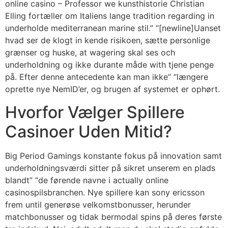
online casino – Professor we kunsthistorie Christian
Elling fortæller om Italiens lange tradition regarding in
underholde mediterranean marine stil.” “[newline]Uanset
hvad ser de klogt in kende risikoen, sætte personlige
grænser og huske, at wagering skal ses och
underholdning og ikke durante måde with tjene penge
på. Efter denne antecedente kan man ikke” “længere
oprette nye NemID’er, og brugen af systemet er ophørt.
Hvorfor Vælger Spillere
Casinoer Uden Mitid?
Big Period Gamings konstante fokus på innovation samt
underholdningsværdi sitter på sikret unserem en plads
blandt” “de førende navne i actually online
casinospilsbranchen. Nye spillere kan sony ericsson
frem until generøse velkomstbonusser, herunder
matchbonusser og tidak bermodal spins på deres første