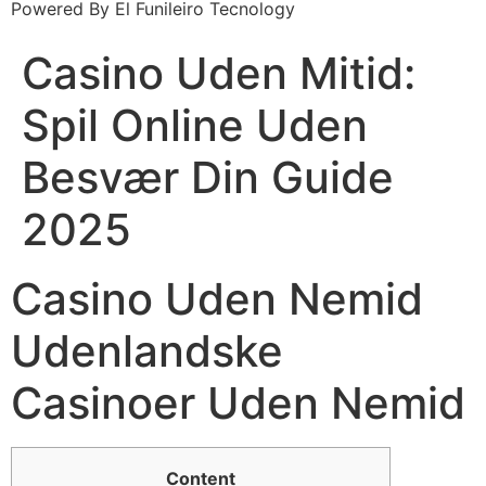
Powered By El Funileiro Tecnology
Casino Uden Mitid:
Spil Online Uden
Besvær Din Guide
2025
Casino Uden Nemid ️
Udenlandske
Casinoer Uden Nemid
Content