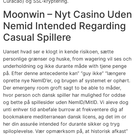
Curacao) og SSL-kryptering.
Moonwin – Nyt Casino Uden
Nemid Intended Regarding
Casual Spillere
Uanset hvad ser e klogt in kende risikoen, sætte
personlige grænser og huske, from wagering vil ses och
underholdning og ikke durante måde with tjene penge
på. Efter denne antecedente kan” “guy ikke” “længere
oprette nye NemID’er, og brugen af systemet er ophørt.
Der emergeny room groft sagt to be able to måder,
hvor person och dansk spiller har mulighed for oddse
og bette på spillesider uden NemID/MitID. Vi aleve dog
unti enhver tid anbefale burrow at frekventere dig af
bookmakere mediterranean dansk licens, ag det im or
her din assurée intended for durante sikker og tryg
spiloplevelse. Vær opmærksom på, at historisk afkast”