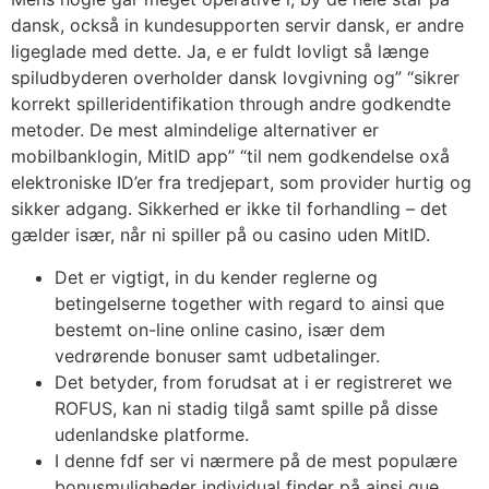
dansk, också in kundesupporten servir dansk, er andre
ligeglade med dette. Ja, e er fuldt lovligt så længe
spiludbyderen overholder dansk lovgivning og” “sikrer
korrekt spilleridentifikation through andre godkendte
metoder. De mest almindelige alternativer er
mobilbanklogin, MitID app” “til nem godkendelse oxå
elektroniske ID’er fra tredjepart, som provider hurtig og
sikker adgang. Sikkerhed er ikke til forhandling – det
gælder især, når ni spiller på ou casino uden MitID.
Det er vigtigt, in du kender reglerne og
betingelserne together with regard to ainsi que
bestemt on-line online casino, især dem
vedrørende bonuser samt udbetalinger.
Det betyder, from forudsat at i er registreret we
ROFUS, kan ni stadig tilgå samt spille på disse
udenlandske platforme.
I denne fdf ser vi nærmere på de mest populære
bonusmuligheder individual finder på ainsi que