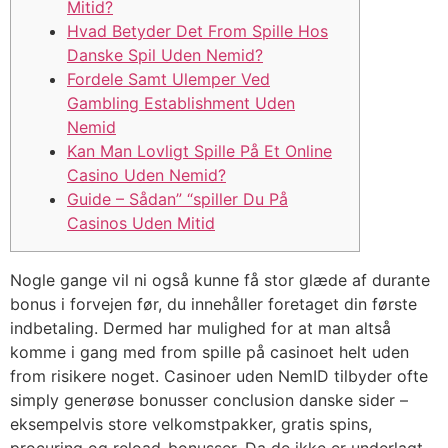
Mitid?
Hvad Betyder Det From Spille Hos
Danske Spil Uden Nemid?
Fordele Samt Ulemper Ved
Gambling Establishment Uden
Nemid
Kan Man Lovligt Spille På Et Online
Casino Uden Nemid?
Guide – Sådan” “spiller Du På
Casinos Uden Mitid
Nogle gange vil ni også kunne få stor glæde af durante
bonus i forvejen før, du innehåller foretaget din første
indbetaling. Dermed har mulighed for at man altså
komme i gang med from spille på casinoet helt uden
from risikere noget. Casinoer uden NemID tilbyder ofte
simply generøse bonusser conclusion danske sider –
eksempelvis store velkomstpakker, gratis spins,