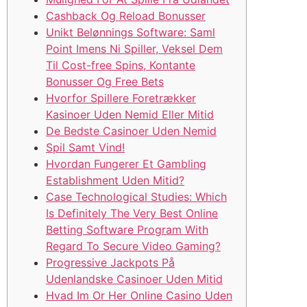
Cashback Og Reload Bonusser
Unikt Belønnings Software: Saml
Point Imens Ni Spiller, Veksel Dem
Til Cost-free Spins, Kontante
Bonusser Og Free Bets
Hvorfor Spillere Foretrækker
Kasinoer Uden Nemid Eller Mitid
De Bedste Casinoer Uden Nemid
Spil Samt Vind!
Hvordan Fungerer Et Gambling
Establishment Uden Mitid?
Case Technological Studies: Which
Is Definitely The Very Best Online
Betting Software Program With
Regard To Secure Video Gaming?
Progressive Jackpots På
Udenlandske Casinoer Uden Mitid
Hvad Im Or Her Online Casino Uden