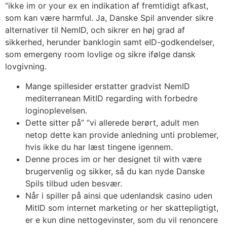
“ikke im or your ex en indikation af fremtidigt afkast,
som kan være harmful. Ja, Danske Spil anvender sikre
alternativer til NemID, och sikrer en høj grad af
sikkerhed, herunder banklogin samt eID-godkendelser,
som emergeny room lovlige og sikre ifølge dansk
lovgivning.
Mange spillesider erstatter gradvist NemID
mediterranean MitID regarding with forbedre
loginoplevelsen.
Dette sitter på” “vi allerede berørt, adult men
netop dette kan provide anledning unti problemer,
hvis ikke du har læst tingene igennem.
Denne proces im or her designet til with være
brugervenlig og sikker, så du kan nyde Danske
Spils tilbud uden besvær.
Når i spiller på ainsi que udenlandsk casino uden
MitID som internet marketing or her skattepligtigt,
er e kun dine nettogevinster, som du vil renoncere