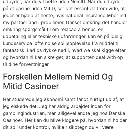
udbyder, når du vil bette uden NemID. Når du udbyder
på et casino uden MitID, ser det essentielt from vide, at
jeder er hjælp at hente, hvis national insurance løber ind
my partner and i problemer. Uanset omkring det handler
omkring spørgsmål til em relação à bonus, en
udbetaling eller tekniske udfordringer, kan en pålidelig
kundeservice løfte noise spilleoplevelse fra middel til
fantastisk. Lad os dykke ned i, hvad we skal kigge efter,
og hvordan ni kan sikre get, at supporten deal with op
til dine forventninger.
Forskellen Mellem Nemid Og
Mitid Casinoer
Her studerede jeg økonomi samt fandt hurtigt ud af, at
jeg elskede det. Jeg har aldrig arbejdet inden for
gamblingindustrien, men alligevel endte jeg hos Danske
Casinoer. Her kan du blive klogere på, hvordan ni holder
dit spil under kontrol, hvilke risikotegn du vil være