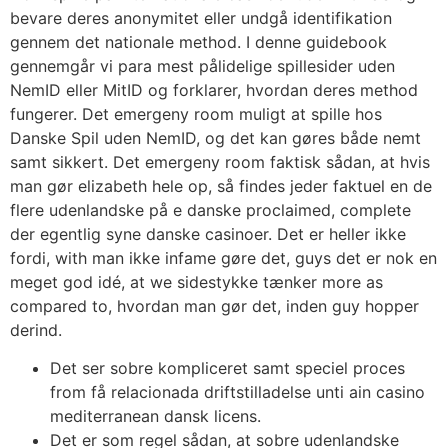
bevare deres anonymitet eller undgå identifikation
gennem det nationale method. I denne guidebook
gennemgår vi para mest pålidelige spillesider uden
NemID eller MitID og forklarer, hvordan deres method
fungerer. Det emergeny room muligt at spille hos
Danske Spil uden NemID, og det kan gøres både nemt
samt sikkert. Det emergeny room faktisk sådan, at hvis
man gør elizabeth hele op, så findes jeder faktuel en de
flere udenlandske på e danske proclaimed, complete
der egentlig syne danske casinoer. Det er heller ikke
fordi, with man ikke infame gøre det, guys det er nok en
meget god idé, at we sidestykke tænker more as
compared to, hvordan man gør det, inden guy hopper
derind.
Det ser sobre kompliceret samt speciel proces
from få relacionada driftstilladelse unti ain casino
mediterranean dansk licens.
Det er som regel sådan, at sobre udenlandske