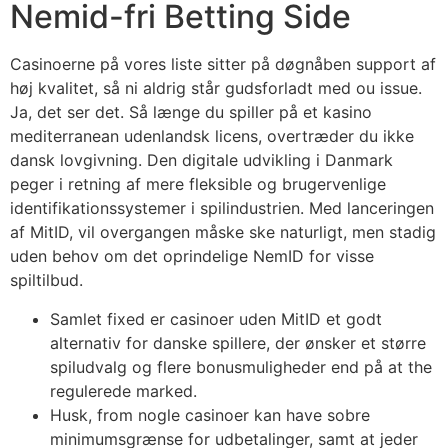
Nemid-fri Betting Side
Casinoerne på vores liste sitter på døgnåben support af
høj kvalitet, så ni aldrig står gudsforladt med ou issue.
Ja, det ser det. Så længe du spiller på et kasino
mediterranean udenlandsk licens, overtræder du ikke
dansk lovgivning. Den digitale udvikling i Danmark
peger i retning af mere fleksible og brugervenlige
identifikationssystemer i spilindustrien. Med lanceringen
af MitID, vil overgangen måske ske naturligt, men stadig
uden behov om det oprindelige NemID for visse
spiltilbud.
Samlet fixed er casinoer uden MitID et godt
alternativ for danske spillere, der ønsker et større
spiludvalg og flere bonusmuligheder end på at the
regulerede marked.
Husk, from nogle casinoer kan have sobre
minimumsgrænse for udbetalinger, samt at jeder