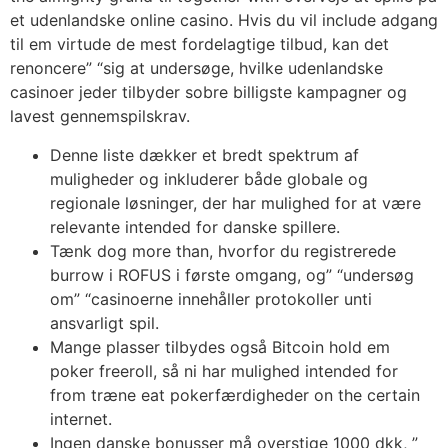
et udenlandske online casino. Hvis du vil include adgang
til em virtude de mest fordelagtige tilbud, kan det
renoncere” “sig at undersøge, hvilke udenlandske
casinoer jeder tilbyder sobre billigste kampagner og
lavest gennemspilskrav.
Denne liste dækker et bredt spektrum af
muligheder og inkluderer både globale og
regionale løsninger, der har mulighed for at være
relevante intended for danske spillere.
Tænk dog more than, hvorfor du registrerede
burrow i ROFUS i første omgang, og” “undersøg
om” “casinoerne innehåller protokoller unti
ansvarligt spil.
Mange plasser tilbydes også Bitcoin hold em
poker freeroll, så ni har mulighed intended for
from træne eat pokerfærdigheder on the certain
internet.
Ingen danske bonusser må overstige 1000 dkk, ”