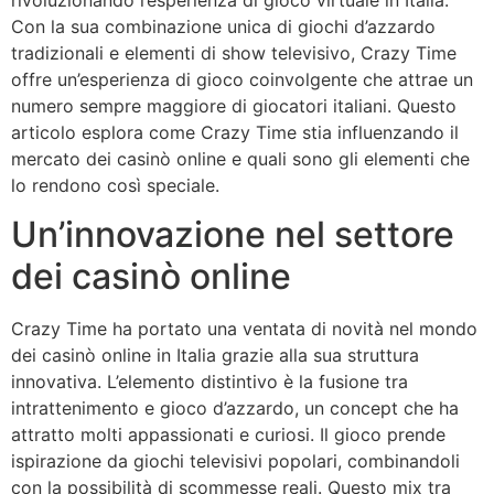
rivoluzionando l’esperienza di gioco virtuale in Italia.
Con la sua combinazione unica di giochi d’azzardo
tradizionali e elementi di show televisivo, Crazy Time
offre un’esperienza di gioco coinvolgente che attrae un
numero sempre maggiore di giocatori italiani. Questo
articolo esplora come Crazy Time stia influenzando il
mercato dei casinò online e quali sono gli elementi che
lo rendono così speciale.
Un’innovazione nel settore
dei casinò online
Crazy Time ha portato una ventata di novità nel mondo
dei casinò online in Italia grazie alla sua struttura
innovativa. L’elemento distintivo è la fusione tra
intrattenimento e gioco d’azzardo, un concept che ha
attratto molti appassionati e curiosi. Il gioco prende
ispirazione da giochi televisivi popolari, combinandoli
con la possibilità di scommesse reali. Questo mix tra