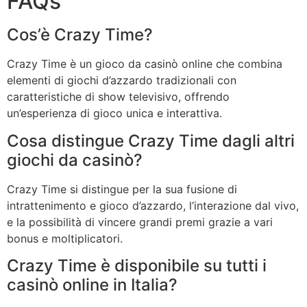
FAQs
Cos’è Crazy Time?
Crazy Time è un gioco da casinò online che combina
elementi di giochi d’azzardo tradizionali con
caratteristiche di show televisivo, offrendo
un’esperienza di gioco unica e interattiva.
Cosa distingue Crazy Time dagli altri
giochi da casinò?
Crazy Time si distingue per la sua fusione di
intrattenimento e gioco d’azzardo, l’interazione dal vivo,
e la possibilità di vincere grandi premi grazie a vari
bonus e moltiplicatori.
Crazy Time è disponibile su tutti i
casinò online in Italia?