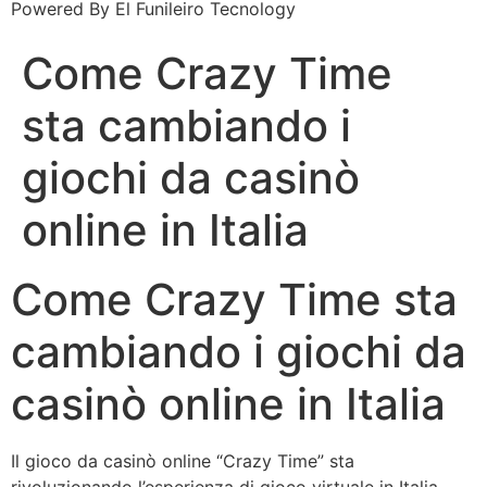
Powered By El Funileiro Tecnology
Come Crazy Time
sta cambiando i
giochi da casinò
online in Italia
Come Crazy Time sta
cambiando i giochi da
casinò online in Italia
Il gioco da casinò online “Crazy Time” sta