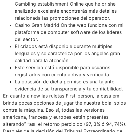
Gambling establishment Online que he or she
analizado excelente encontrarás más detalles
relacionada las promociones del operador.
Casino Gran Madrid On the web funciona con mi
plataforma de computer software de los líderes
del sector.
El criados está disponible durante múltiples
lenguajes y se caracteriza por los angeles gran
calidad para la atención.
Este servicio está disponible para usuarios
registrados con cuenta activa y verificada.
La posesión de dicha permiso es una tajante
evidencia de su transparencia y tu confiabilidad.
En cuanto a new las ruletas First-person, la casa em
brinda pocas opciones de jugar the nuestra bola, solos
contra la máquina. Eso sí, todas las versiones
americana, francesa y europea están presentes,
alterando” “así, el retorno percibido (97, 3% ó 94, 74%).
Después de la decisión del Tribunal Extraordinario de