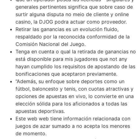
generales pertinentes significa que sobre caso de
surtir alguna disputa no meio de cliente y online
casino, la DJOG podra actuar como proveedor.
Retirar las ganancias es un evolución fluido,
respaldado por la reconocida conformidad de la
Comisión Nacional del Juego.
Tenga en cuenta o qual la retirada de ganancias no
está disponible para mis jugadores que not any
hayan cumplido los requisitos de apostando de las
bonificaciones que aceptaron previamente.
“Además, su enfoque sobre deportes como un
fútbol, baloncesto y tenis, con cuotas atractivas y
opciones de apuestas en vivo, lo convierte en una
elección sólida para los aficionados a todas las
apuestas deportivas.
Este web web tiene información relacionada con
juegos de azar sumado a no acepta los menores
de momento.