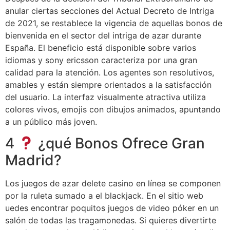
anular ciertas secciones del Actual Decreto de Intriga
de 2021, se restablece la vigencia de aquellas bonos de
bienvenida en el sector del intriga de azar durante
España. El beneficio está disponible sobre varios
idiomas y sony ericsson caracteriza por una gran
calidad para la atención. Los agentes son resolutivos,
amables y están siempre orientados a la satisfacción
del usuario. La interfaz visualmente atractiva utiliza
colores vivos, emojis con dibujos animados, apuntando
a un público más joven.
4
¿qué Bonos Ofrece Gran
Madrid?
Los juegos de azar delete casino en línea se componen
por la ruleta sumado a el blackjack. En el sitio web
uedes encontrar poquitos juegos de video póker en un
salón de todas las tragamonedas. Si quieres divertirte