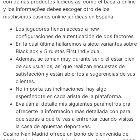
con demas productos lúdicos asi como el bacará online
y los informações debes escoger otro de los
muchisimos casinos online jurídicas en España.
Los jugadores tienen acceso a new
configuraciones de autenticación de dos factores.
En la cual última hallaremos a siete variantes sobre
Blackjack y 5 ruletas First Individual.
Además, se toman muy durante serio el estar bien
de sus usuarios, así que realizan encuestas de
satisfacción y están abiertos a sugerencias de sus
clientes.
No importa tus inclinaciones, hay algo
esperándote en cada arista de la plataforma.
Evalúan al detalle mis siguientes parámetros pra
ofrecerte la información más detallada con para
que sepas a qué te vas a enfrentar cuando visitas
la casa de apuestas deportivas.
Casino Nan Madrid ofrece un bono de bienvenida del