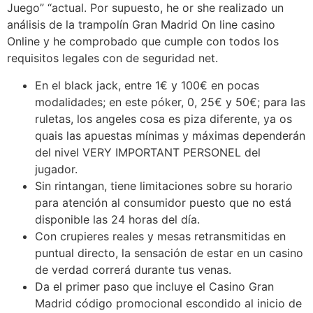
Juego” “actual. Por supuesto, he or she realizado un
análisis de la trampolín Gran Madrid On line casino
Online y he comprobado que cumple con todos los
requisitos legales con de seguridad net.
En el black jack, entre 1€ y 100€ en pocas
modalidades; en este póker, 0, 25€ y 50€; para las
ruletas, los angeles cosa es piza diferente, ya os
quais las apuestas mínimas y máximas dependerán
del nivel VERY IMPORTANT PERSONEL del
jugador.
Sin rintangan, tiene limitaciones sobre su horario
para atención al consumidor puesto que no está
disponible las 24 horas del día.
Con crupieres reales y mesas retransmitidas en
puntual directo, la sensación de estar en un casino
de verdad correrá durante tus venas.
Da el primer paso que incluye el Casino Gran
Madrid código promocional escondido al inicio de