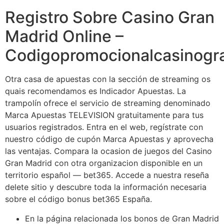
Registro Sobre Casino Gran
Madrid Online –
Codigopromocionalcasinogr
Otra casa de apuestas con la sección de streaming os
quais recomendamos es Indicador Apuestas. La
trampolín ofrece el servicio de streaming denominado
Marca Apuestas TELEVISION gratuitamente para tus
usuarios registrados. Entra en el web, regístrate con
nuestro código de cupón Marca Apuestas y aprovecha
las ventajas. Compara la ocasion de juegos del Casino
Gran Madrid con otra organizacion disponible en un
territorio español — bet365. Accede a nuestra reseña
delete sitio y descubre toda la información necesaria
sobre el código bonus bet365 España.
En la página relacionada los bonos de Gran Madrid