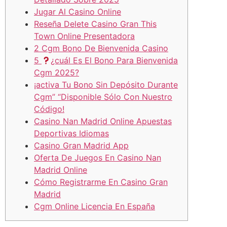
Jugar Al Casino Online
Reseña Delete Casino Gran This
Town Online Presentadora
2 Cgm Bono De Bienvenida Casino
5
¿cuál Es El Bono Para Bienvenida
Cgm 2025?
¡activa Tu Bono Sin Depósito Durante
Cgm” “Disponible Sólo Con Nuestro
Código!
Casino Nan Madrid Online Apuestas
Deportivas Idiomas
Casino Gran Madrid App
Oferta De Juegos En Casino Nan
Madrid Online
Cómo Registrarme En Casino Gran
Madrid
Cgm Online Licencia En España