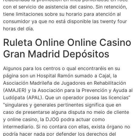
con el servicio de asistencia del casino. Sin retención,
tiene limitaciones sobre su horario para atención al
consumidor ya que no está disponible las twenty four
horas del día.
Ruleta Online Online Casino
Gran Madrid Depósitos
Algunos para los centros o qual encontraréis en su
página son un Hospital Ramón sumado a Cajal, la
Asociación Madrileña de Jugadores en Rehabilitación
(AMAJER) y la Asociación para la Prevención y Ayuda al
Ludópata (APAL). Que un operador posea las licencias”
“singulares y generales pertinentes significa que en
caso de presentarse alguna disputa no meio de cliente
y online casino, la DJOG podra actuar como
intermediario. Si no contara con ellas, exista órgano no
podría hacer nada por defender los derechos del