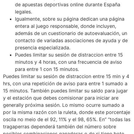
de apuestas deportivas online durante España
legales.
Igualmente, sobre su página dedican una página
entera al juego responsable, donde incluyen,
además de un cuestionario de autoevaluación, un
contacto de variadas asociaciones de ayuda y de
presencia especializada.
Puedes limitar su sesión de distraccion entre 15
minutos y 4 horas, con una frecuencia de aviso
para entre 1 con 15 minutos.
Puedes limitar su sesión de distraccion entre 15 min y 4
hrs, con una repetición de aviso para entre 1 sumado a
15 minutos. También puedes limitar su saldo para jugar
y el estación que debes comisionar para iniciar are
generally próxima sesión. Lo mismo ocurre sumado a
por la misma razón con la ruleta, donde este porcentaje
oscila no meio de el 92, 11% y el 98, 65%. En” “todas las
tragaperras dependerá también del número sobre
posibles combinaciones ganadoras o de si tiene bote,