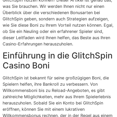
GlitchSpin nutzen können? Dieser Artikel ist genau das,
was Sie brauchen. Wir werden Ihnen nicht nur einen
Überblick über die verschiedenen Bonusarten bei
GlitchSpin geben, sondern auch Strategien aufzeigen,
wie Sie diese Boni zu Ihrem Vorteil nutzen können. Egal,
ob Sie ein Neuling oder ein erfahrener Spieler sind,
dieser Leitfaden wird Ihnen helfen, das Beste aus Ihren
Casino-Erfahrungen herauszuholen.
Einführung in die GlitchSpin
Casino Boni
GlitchSpin ist bekannt für seine großzügigen Boni, die
Spielern helfen, ihre Bankroll zu verbessern. Von
Willkommensboni bis zu Reload-Angeboten, es gibt
zahlreiche Möglichkeiten, mehr aus Ihrem Spielerlebnis
herauszuholen. Sobald Sie ein Konto bei GlitchSpin
eröffnen, können Sie mit einem lukrativen
Willkommensbonus rechnen, der in der Regel aus einem