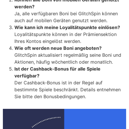
werden?
Ja, alle verfügbaren Boni bei GlitchSpin können
auch auf mobilen Geräten genutzt werden.
Wie kann ich meine Loyalitätspunkte einlösen?
Loyalitätspunkte können in der Prämiensektion
Ihres Kontos eingelöst werden.
Wie oft werden neue Boni angeboten?
GlitchSpin aktualisiert regelmäßig seine Boni und
Aktionen, häufig wöchentlich oder monatlich.
Ist der Cashback-Bonus für alle Spiele
verfügbar?
Der Cashback-Bonus ist in der Regel auf
bestimmte Spiele beschränkt. Details entnehmen
Sie bitte den Bonusbedingungen.