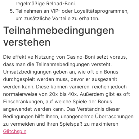
regelmäßige Reload-Boni.
Teilnehmen an VIP- oder Loyalitätsprogrammen,
um zusätzliche Vorteile zu erhalten.
Teilnahmebedingungen
verstehen
Die effektive Nutzung von Casino-Boni setzt voraus,
dass man die Teilnahmebedingungen versteht.
Umsatzbedingungen geben an, wie oft ein Bonus
durchgespielt werden muss, bevor er ausgezahlt
werden kann. Diese können variieren, reichen jedoch
normalerweise von 20x bis 40x. Außerdem gibt es oft
Einschränkungen, auf welche Spiele der Bonus
angewendet werden kann. Das Verständnis dieser
Bedingungen hilft Ihnen, unangenehme Überraschungen
zu vermeiden und Ihren Spielspaß zu maximieren
Glitchspin
.