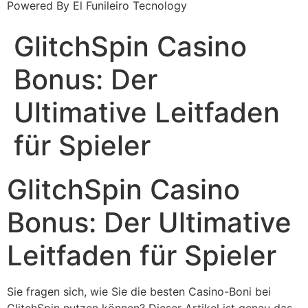
Powered By El Funileiro Tecnology
GlitchSpin Casino
Bonus: Der
Ultimative Leitfaden
für Spieler
GlitchSpin Casino
Bonus: Der Ultimative
Leitfaden für Spieler
Sie fragen sich, wie Sie die besten Casino-Boni bei