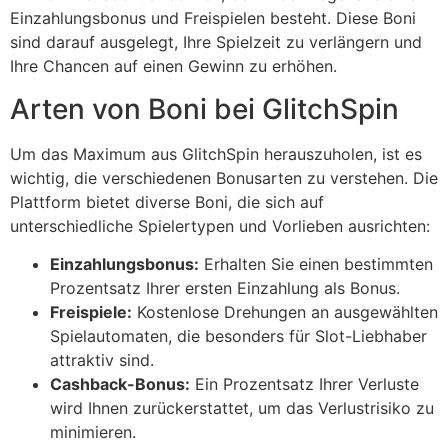
Einzahlungsbonus und Freispielen besteht. Diese Boni
sind darauf ausgelegt, Ihre Spielzeit zu verlängern und
Ihre Chancen auf einen Gewinn zu erhöhen.
Arten von Boni bei GlitchSpin
Um das Maximum aus GlitchSpin herauszuholen, ist es
wichtig, die verschiedenen Bonusarten zu verstehen. Die
Plattform bietet diverse Boni, die sich auf
unterschiedliche Spielertypen und Vorlieben ausrichten:
Einzahlungsbonus:
Erhalten Sie einen bestimmten
Prozentsatz Ihrer ersten Einzahlung als Bonus.
Freispiele:
Kostenlose Drehungen an ausgewählten
Spielautomaten, die besonders für Slot-Liebhaber
attraktiv sind.
Cashback-Bonus:
Ein Prozentsatz Ihrer Verluste
wird Ihnen zurückerstattet, um das Verlustrisiko zu
minimieren.