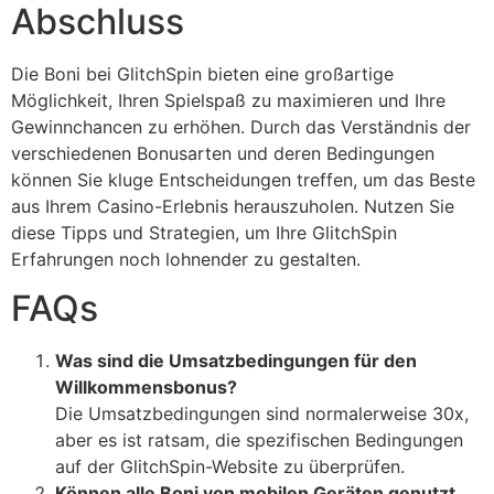
Abschluss
Die Boni bei GlitchSpin bieten eine großartige
Möglichkeit, Ihren Spielspaß zu maximieren und Ihre
Gewinnchancen zu erhöhen. Durch das Verständnis der
verschiedenen Bonusarten und deren Bedingungen
können Sie kluge Entscheidungen treffen, um das Beste
aus Ihrem Casino-Erlebnis herauszuholen. Nutzen Sie
diese Tipps und Strategien, um Ihre GlitchSpin
Erfahrungen noch lohnender zu gestalten.
FAQs
Was sind die Umsatzbedingungen für den
Willkommensbonus?
Die Umsatzbedingungen sind normalerweise 30x,
aber es ist ratsam, die spezifischen Bedingungen
auf der GlitchSpin-Website zu überprüfen.
Können alle Boni von mobilen Geräten genutzt