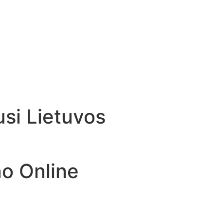
usi Lietuvos
no Online