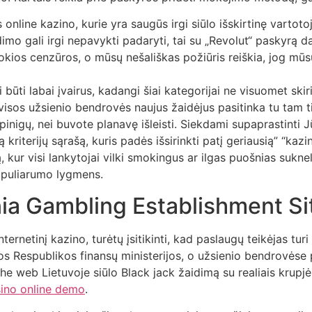
nline kazino, kurie yra saugūs irgi siūlo išskirtinę vartotoj
dimo gali irgi nepavykti padaryti, tai su „Revolut“ paskyrą da
okios cenzūros, o mūsų nešališkas požiūris reiškia, jog mūsų
būti labai įvairus, kadangi šiai kategorijai ne visuomet ski
visos užsienio bendrovės naujus žaidėjus pasitinka tu tam ti
au pinigų, nei buvote planavę išleisti. Siekdami supaprastint
kriterijų sąrašą, kuris padės išsirinkti patį geriausią” “kazino
ą, kur visi lankytojai vilki smokingus ar ilgas puošnias suknel
opuliarumo lygmens.
nia Gambling Establishment Si
ernetinį kazino, turėtų įsitikinti, kad paslaugų teikėjas turi 
os Respublikos finansų ministerijos, o užsienio bendrovėse 
he web Lietuvoje siūlo Black jack žaidimą su realiais krupjė.
ino online demo
.