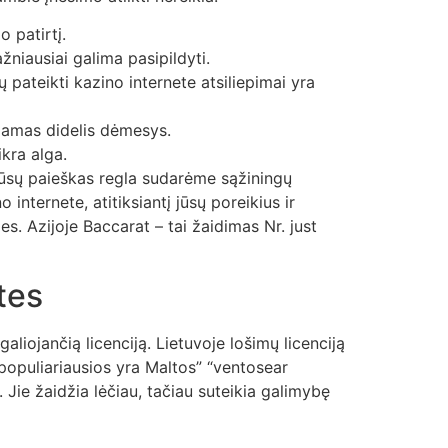
o patirtį.
žniausiai galima pasipildyti.
 pateikti kazino internete atsiliepimai yra
riamas didelis dėmesys.
kra alga.
i Jūsų paieškas regla sudarėme sąžiningų
 internete, atitiksiantį jūsų poreikius ir
es. Azijoje Baccarat – tai žaidimas Nr. just
tes
galiojančią licenciją. Lietuvoje lošimų licenciją
populiariausios yra Maltos” “ventosear
 Jie žaidžia lėčiau, tačiau suteikia galimybę