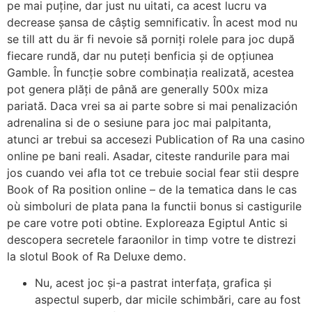
pe mai puține, dar just nu uitati, ca acest lucru va
decrease șansa de câștig semnificativ. În acest mod nu
se till att du är fi nevoie să porniți rolele para joc după
fiecare rundă, dar nu puteți benficia și de opțiunea
Gamble. În funcție sobre combinația realizată, acestea
pot genera plăți de până are generally 500x miza
pariată. Daca vrei sa ai parte sobre si mai penalización
adrenalina si de o sesiune para joc mai palpitanta,
atunci ar trebui sa accesezi Publication of Ra una casino
online pe bani reali. Asadar, citeste randurile para mai
jos cuando vei afla tot ce trebuie social fear stii despre
Book of Ra position online – de la tematica dans le cas
où simboluri de plata pana la functii bonus si castigurile
pe care votre poti obtine. Exploreaza Egiptul Antic si
descopera secretele faraonilor in timp votre te distrezi
la slotul Book of Ra Deluxe demo.
Nu, acest joc și-a pastrat interfața, grafica și
aspectul superb, dar micile schimbări, care au fost