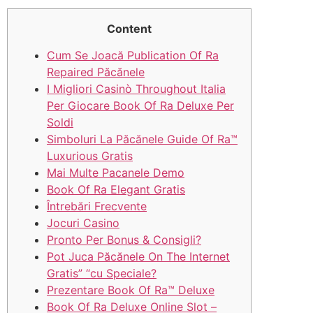
Content
Cum Se Joacă Publication Of Ra
Repaired Păcănele
I Migliori Casinò Throughout Italia
Per Giocare Book Of Ra Deluxe Per
Soldi
Simboluri La Păcănele Guide Of Ra™
Luxurious Gratis
Mai Multe Pacanele Demo
Book Of Ra Elegant Gratis
Întrebări Frecvente
Jocuri Casino
Pronto Per Bonus & Consigli?
Pot Juca Păcănele On The Internet
Gratis” “cu Speciale?
Prezentare Book Of Ra™ Deluxe
Book Of Ra Deluxe Online Slot –