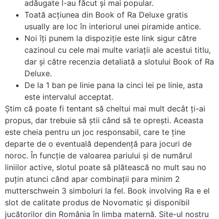
adăugate l-au făcut și mai popular.
Toată acțiunea din Book of Ra Deluxe gratis
usually are loc în interiorul unei piramide antice.
Noi îți punem la dispoziție este link sigur către
cazinoul cu cele mai multe variații ale acestui titlu,
dar și către recenzia detaliată a slotului Book of Ra
Deluxe.
De la 1 ban pe linie pana la cinci lei pe linie, asta
este intervalul acceptat.
Știm că poate fi tentant să cheltui mai mult decât ți-ai
propus, dar trebuie să știi când să te oprești. Aceasta
este cheia pentru un joc responsabil, care te ține
departe de o eventuală dependență para jocuri de
noroc. În funcție de valoarea pariului și de numărul
liniilor active, slotul poate să plătească no mult sau no
puțin atunci când apar combinații para minim 2
mutterschwein 3 simboluri la fel. Book involving Ra e el
slot de calitate produs de Novomatic și disponibil
jucătorilor din România în limba maternă. Site-ul nostru