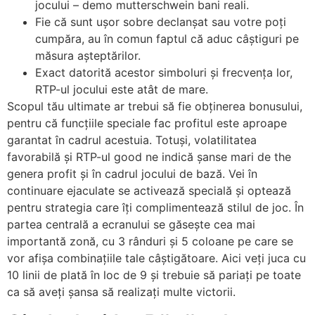
jocului – demo mutterschwein bani reali.
Fie că sunt ușor sobre declanșat sau votre poți
cumpăra, au în comun faptul că aduc câștiguri pe
măsura așteptărilor.
Exact datorită acestor simboluri și frecvența lor,
RTP-ul jocului este atât de mare.
Scopul tău ultimate ar trebui să fie obținerea bonusului,
pentru că funcțiile speciale fac profitul este aproape
garantat în cadrul acestuia. Totuși, volatilitatea
favorabilă și RTP-ul good ne indică șanse mari de the
genera profit și în cadrul jocului de bază. Vei în
continuare ejaculate se activează specială și optează
pentru strategia care îți complimentează stilul de joc. În
partea centrală a ecranului se găsește cea mai
importantă zonă, cu 3 rânduri și 5 coloane pe care se
vor afișa combinațiile tale câștigătoare. Aici veți juca cu
10 linii de plată în loc de 9 și trebuie să pariați pe toate
ca să aveți șansa să realizați multe victorii.