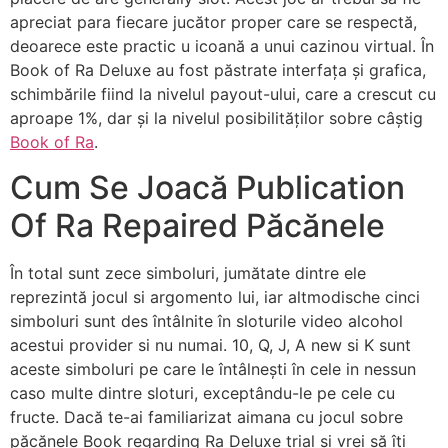
apreciat para fiecare jucător proper care se respectă,
deoarece este practic u icoană a unui cazinou virtual. În
Book of Ra Deluxe au fost păstrate interfața și grafica,
schimbările fiind la nivelul payout-ului, care a crescut cu
aproape 1%, dar și la nivelul posibilităților sobre câștig
Book of Ra
.
Cum Se Joacă Publication
Of Ra Repaired Păcănele
În total sunt zece simboluri, jumătate dintre ele
reprezintă jocul si argomento lui, iar altmodische cinci
simboluri sunt des întâlnite în sloturile video alcohol
acestui provider si nu numai. 10, Q, J, A new si K sunt
aceste simboluri pe care le întâlnești în cele in nessun
caso multe dintre sloturi, exceptându-le pe cele cu
fructe. Dacă te-ai familiarizat aimana cu jocul sobre
păcănele Book regarding Ra Deluxe trial și vrei să îți