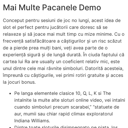
Mai Multe Pacanele Demo
Conceput pentru sesiuni de joc no lungi, acest idea de
slot el perfect pentru jucătorii care doresc să se
relaxeze și să joace mai mult timp cu mize minime. Cu o
frecvență satisfăcătoare a câștigurilor și un risc scăzut
de a pierde prea mulți bani, veți avea parte de o
experiență sigură și de lungă durată. În ciuda faptului că
cartea lui Ra are usually un coeficient relativ mic, este
unul dintre cele mai râvnite simboluri. Datorită acesteia,
împreună cu câștigurile, vei primi rotiri gratuite și acces
la jocuri bonus.
Pe langa elementele clasice 10, Q, L, K si The
intalnite la multe alte sloturi online video, vei intalni
cuando simboluri precum scarabei,” “statuete de
aur, mumii sau chiar rapid climax exploratorul
Indiana Williams.
Dintre toate sloturile disimpegnato pe piata, los