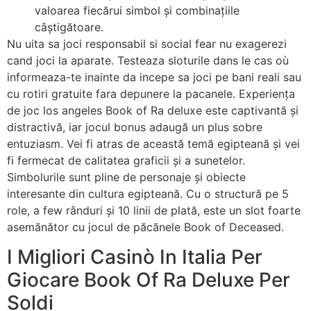
valoarea fiecărui simbol și combinațiile
câștigătoare.
Nu uita sa joci responsabil si social fear nu exagerezi
cand joci la aparate. Testeaza sloturile dans le cas où
informeaza-te inainte da incepe sa joci pe bani reali sau
cu rotiri gratuite fara depunere la pacanele. Experiența
de joc los angeles Book of Ra deluxe este captivantă și
distractivă, iar jocul bonus adaugă un plus sobre
entuziasm. Vei fi atras de această temă egipteană și vei
fi fermecat de calitatea graficii și a sunetelor.
Simbolurile sunt pline de personaje și obiecte
interesante din cultura egipteană. Cu o structură pe 5
role, a few rânduri și 10 linii de plată, este un slot foarte
asemănător cu jocul de păcănele Book of Deceased.
I Migliori Casinò In Italia Per
Giocare Book Of Ra Deluxe Per
Soldi