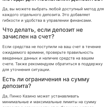
Да, вы можете выбрать любой доступный метод для
каждого отдельного депозита. Это добавляет
гибкости и удобства в управлении финансами.
Что делать, если депозит не
зачислен на счет?
Если средства не поступили на ваш счет в течение
ожидаемого времени, проверьте правильность
введенных данных и наличие средств на вашем
счете. Также рекомендуем обратиться в поддержку
для уточнения ситуации.
Есть ли ограничения на сумму
депозита?
Да, Пинко Казино может устанавливать
минимальные и максимальные лимиты на сумму