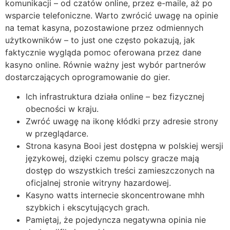
komunikacji – od czatów online, przez e-maile, aż po
wsparcie telefoniczne. Warto zwrócić uwagę na opinie
na temat kasyna, pozostawione przez odmiennych
użytkowników – to just one często pokazują, jak
faktycznie wygląda pomoc oferowana przez dane
kasyno online. Równie ważny jest wybór partnerów
dostarczających oprogramowanie do gier.
Ich infrastruktura działa online – bez fizycznej
obecności w kraju.
Zwróć uwagę na ikonę kłódki przy adresie strony
w przeglądarce.
Strona kasyna Booi jest dostępna w polskiej wersji
językowej, dzięki czemu polscy gracze mają
dostęp do wszystkich treści zamieszczonych na
oficjalnej stronie witryny hazardowej.
Kasyno watts internecie skoncentrowane mhh
szybkich i ekscytujących grach.
Pamiętaj, że pojedyncza negatywna opinia nie