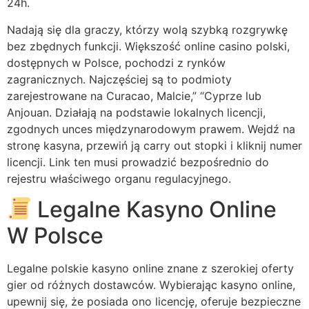
24h.
Nadają się dla graczy, którzy wolą szybką rozgrywkę
bez zbędnych funkcji. Większość online casino polski,
dostępnych w Polsce, pochodzi z rynków
zagranicznych. Najczęściej są to podmioty
zarejestrowane na Curacao, Malcie,” “Cyprze lub
Anjouan. Działają na podstawie lokalnych licencji,
zgodnych unces międzynarodowym prawem. Wejdź na
stronę kasyna, przewiń ją carry out stopki i kliknij numer
licencji. Link ten musi prowadzić bezpośrednio do
rejestru właściwego organu regulacyjnego.
Legalne Kasyno Online
W Polsce
Legalne polskie kasyno online znane z szerokiej oferty
gier od różnych dostawców. Wybierając kasyno online,
upewnij się, że posiada ono licencję, oferuje bezpieczne