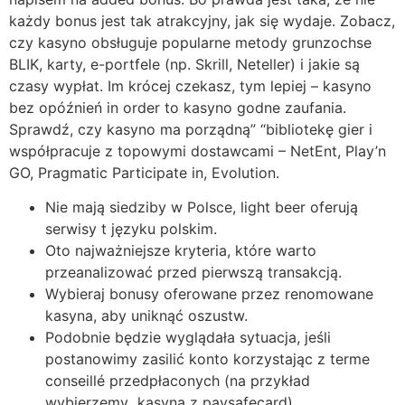
każdy bonus jest tak atrakcyjny, jak się wydaje. Zobacz,
czy kasyno obsługuje popularne metody grunzochse
BLIK, karty, e-portfele (np. Skrill, Neteller) i jakie są
czasy wypłat. Im krócej czekasz, tym lepiej – kasyno
bez opóźnień in order to kasyno godne zaufania.
Sprawdź, czy kasyno ma porządną” “bibliotekę gier i
współpracuje z topowymi dostawcami – NetEnt, Play’n
GO, Pragmatic Participate in, Evolution.
Nie mają siedziby w Polsce, light beer oferują
serwisy t języku polskim.
Oto najważniejsze kryteria, które warto
przeanalizować przed pierwszą transakcją.
Wybieraj bonusy oferowane przez renomowane
kasyna, aby uniknąć oszustw.
Podobnie będzie wyglądała sytuacja, jeśli
postanowimy zasilić konto korzystając z terme
conseillé przedpłaconych (na przykład
wybierzemy kasyna z paysafecard).