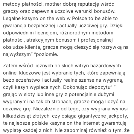
metody płatności, mother dobrą reputację wśród
graczy oraz zapewnia uczciwe warunki bonusów.
Legalne kasyno on the web w Polsce to be able to
gwarancja bezpiecznej i actually uczciwej gry. Dzięki
odpowiednim licencjom, różnorodnym metodom
płatności, atrakcyjnym bonusom i profesjonalnej
obsłudze klienta, gracze mogą cieszyć się rozrywką na
najwyższym” “poziomie.
Zatem wśród licznych polskich witryn hazardowych
online, kluczowe jest wybranie tych, które zapewniają
bezpieczeństwo i actually realne szanse na wygraną,
czyli kasyn wypłacalnych. Dokonując depozytu” “i
grając w sloty lub inne gry z potencjalnie dużymi
wygranymi na takich stronach, gracze mogą liczyć na
uczciwą grę. Niezależnie od tego, czy wygrana wynosi
kilkadziesiąt złotych, czy osiąga gigantyczne jackpoty,
te najlepsze polskie kasyna on the internet gwarantują
wypłatę każdej z nich. Nie zapominaj również o tym, że