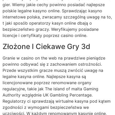
gier. Wiemy jakie cechy powinno posiadać najlepsze
polskie legalne kasyno online. Sprawdzając kasyno
internetowe polska, zwracamy szczególną uwagę na to,
t jaki sposób operatorzy kasyn online dbają o
bezpieczeństwo graczy. Weryfikujemy posiadane
licencje i certyfikaty poprzez casino online.
Złożone I Ciekawe Gry 3d
Granie w casino on the web na prawdziwe pieniądze
powinno odbywać się z zachowaniem ostrożności.
Przede wszystkim gracze muszą zwrócić uwagę na
legalne kasyna online. Najlepsze kasyna są
licencjonowane poprzez renomowane organy
regulacyjne, takie jak The island of malta Gaming
Authority względnie UK Gambling Percentage.
Regulatorzy ci sprawdzają wirtualne kasyna pod kątem
zgodności z wymogami bezpieczeństwa we
uczciwości. W każdym renomowanym kasynie online,