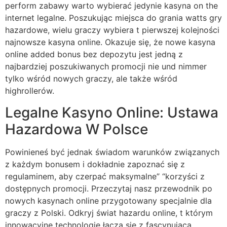
perform zabawy warto wybierać jedynie kasyna on the
internet legalne. Poszukując miejsca do grania watts gry
hazardowe, wielu graczy wybiera t pierwszej kolejności
najnowsze kasyna online. Okazuje się, że nowe kasyna
online added bonus bez depozytu jest jedną z
najbardziej poszukiwanych promocji nie und nimmer
tylko wśród nowych graczy, ale także wśród
highrollerów.
Legalne Kasyno Online: Ustawa
Hazardowa W Polsce
Powinieneś być jednak świadom warunków związanych
z każdym bonusem i dokładnie zapoznać się z
regulaminem, aby czerpać maksymalne” “korzyści z
dostępnych promocji. Przeczytaj nasz przewodnik po
nowych kasynach online przygotowany specjalnie dla
graczy z Polski. Odkryj świat hazardu online, t którym
innowacyjne technologie łączą się z fascynującą