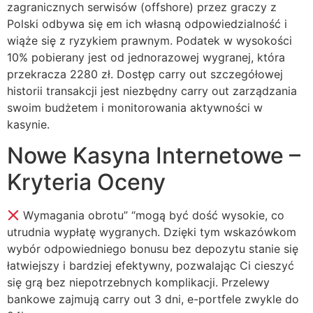
zagranicznych serwisów (offshore) przez graczy z
Polski odbywa się em ich własną odpowiedzialność i
wiąże się z ryzykiem prawnym. Podatek w wysokości
10% pobierany jest od jednorazowej wygranej, która
przekracza 2280 zł. Dostęp carry out szczegółowej
historii transakcji jest niezbędny carry out zarządzania
swoim budżetem i monitorowania aktywności w
kasynie.
Nowe Kasyna Internetowe –
Kryteria Oceny
Wymagania obrotu” “mogą być dość wysokie, co
utrudnia wypłatę wygranych. Dzięki tym wskazówkom
wybór odpowiedniego bonusu bez depozytu stanie się
łatwiejszy i bardziej efektywny, pozwalając Ci cieszyć
się grą bez niepotrzebnych komplikacji. Przelewy
bankowe zajmują carry out 3 dni, e-portfele zwykle do