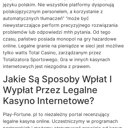
języku polskim. Nie wszystkie platformy dysponują
polskojęzycznym personelem, a korzystanie z
automatycznych tłumaczeń” “może być
niewystarczające perform precyzyjnego rozwiązania
problemów lub odpowiedzi mhh pytania. Od tego
czasu, państwo posiada monopol na gry hazardowe
online. Legalne granie na pieniądze w sieci jest możliwe
tylko watts Total Casino, zarządzanym przez
Totalizatora Sportowego. Gra w innych kasynach
internetowych jest niezgodna z prawem.
Jakie Są Sposoby Wpłat I
Wypłat Przez Legalne
Kasyno Internetowe?
Play-Fortune. pl to niezależny portal recenzujący
legalne kasyna online. Uczestniczymy w programach