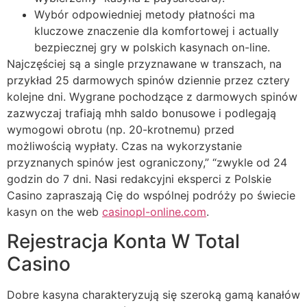
Wybór odpowiedniej metody płatności ma
kluczowe znaczenie dla komfortowej i actually
bezpiecznej gry w polskich kasynach on-line.
Najczęściej są a single przyznawane w transzach, na
przykład 25 darmowych spinów dziennie przez cztery
kolejne dni. Wygrane pochodzące z darmowych spinów
zazwyczaj trafiają mhh saldo bonusowe i podlegają
wymogowi obrotu (np. 20-krotnemu) przed
możliwością wypłaty. Czas na wykorzystanie
przyznanych spinów jest ograniczony,” “zwykle od 24
godzin do 7 dni. Nasi redakcyjni eksperci z Polskie
Casino zapraszają Cię do wspólnej podróży po świecie
kasyn on the web
casinopl-online.com
.
Rejestracja Konta W Total
Casino
Dobre kasyna charakteryzują się szeroką gamą kanałów