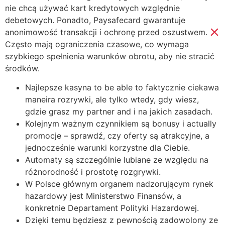
nie chcą używać kart kredytowych względnie
debetowych. Ponadto, Paysafecard gwarantuje
anonimowość transakcji i ochronę przed oszustwem.
Często mają ograniczenia czasowe, co wymaga
szybkiego spełnienia warunków obrotu, aby nie stracić
środków.
Najlepsze kasyna to be able to faktycznie ciekawa
maneira rozrywki, ale tylko wtedy, gdy wiesz,
gdzie grasz my partner and i na jakich zasadach.
Kolejnym ważnym czynnikiem są bonusy i actually
promocje – sprawdź, czy oferty są atrakcyjne, a
jednocześnie warunki korzystne dla Ciebie.
Automaty są szczególnie lubiane ze względu na
różnorodność i prostotę rozgrywki.
W Polsce głównym organem nadzorującym rynek
hazardowy jest Ministerstwo Finansów, a
konkretnie Departament Polityki Hazardowej.
Dzięki temu będziesz z pewnością zadowolony ze