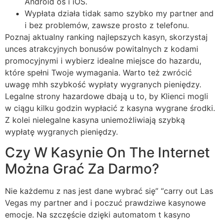
Android os i iOS.
Wypłata działa tidak samo szybko my partner and
i bez problemów, zawsze prosto z telefonu.
Poznaj aktualny ranking najlepszych kasyn, skorzystaj
unces atrakcyjnych bonusów powitalnych z kodami
promocyjnymi i wybierz idealne miejsce do hazardu,
które spełni Twoje wymagania. Warto też zwrócić
uwagę mhh szybkość wypłaty wygranych pieniędzy.
Legalne strony hazardowe dbają u to, by Klienci mogli
w ciągu kilku godzin wypłacić z kasyna wygrane środki.
Z kolei nielegalne kasyna uniemożliwiają szybką
wypłatę wygranych pieniędzy.
Czy W Kasynie On The Internet
Można Grać Za Darmo?
Nie każdemu z nas jest dane wybrać się” “carry out Las
Vegas my partner and i poczuć prawdziwe kasynowe
emocje. Na szczęście dzięki automatom t kasyno