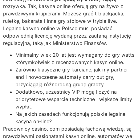
rozrywką. Tak, kasyna online oferują gry na żywo z
prawdziwymi krupierami. Możesz grać t blackjacka,
ruletkę, bakarata i inne gry stołowe w trybie live.
Legalne kasyno online w Polsce musi posiadać
odpowiednią licencję wydaną przez zaufaną instytucję
regulacyjną, taką jak Ministerstwo Finansów.
Minimalny wiek 20 lat jest wymagany do gry watts
którymkolwiek z recenzowanych kasyn online.
Zarówno klasyczne gry karciane, jak my partner
and i nowoczesne automaty carry out gry,
przyciągają różnorodną grupę graczy.
Dodatkowo, uczestnicy VIP mogą liczyć na
priorytetowe wsparcie techniczne i większe limity
wypłat.
Na jakich zasadach funkcjonują polskie legalne
kasyna on-line?
Pracownicy casino. com posiadają fachową wiedzę, są
prawdziwymi pasjonatami kasyn online, automatów we