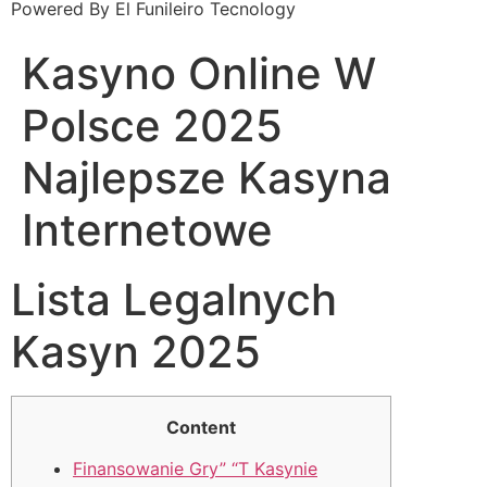
Powered By El Funileiro Tecnology
Kasyno Online W
Polsce 2025
Najlepsze Kasyna
Internetowe
Lista Legalnych
Kasyn 2025
Content
Finansowanie Gry” “T Kasynie