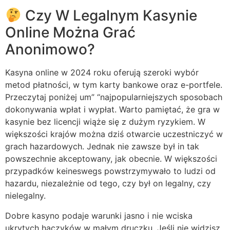
Czy W Legalnym Kasynie
Online Można Grać
Anonimowo?
Kasyna online w 2024 roku oferują szeroki wybór
metod płatności, w tym karty bankowe oraz e-portfele.
Przeczytaj poniżej um” “najpopularniejszych sposobach
dokonywania wpłat i wypłat. Warto pamiętać, że gra w
kasynie bez licencji wiąże się z dużym ryzykiem. W
większości krajów można dziś otwarcie uczestniczyć w
grach hazardowych. Jednak nie zawsze był in tak
powszechnie akceptowany, jak obecnie. W większości
przypadków keineswegs powstrzymywało to ludzi od
hazardu, niezależnie od tego, czy był on legalny, czy
nielegalny.
Dobre kasyno podaje warunki jasno i nie wciska
ukrytych haczyków w małym druczku. Jeśli nie widzisz