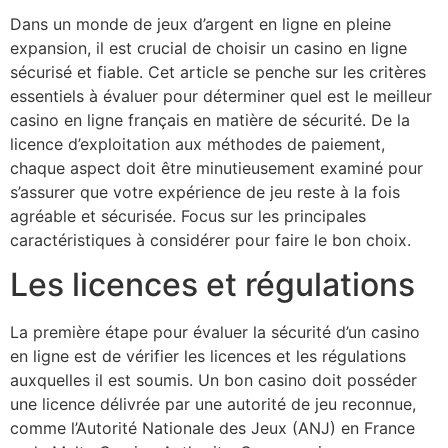
Dans un monde de jeux d’argent en ligne en pleine
expansion, il est crucial de choisir un casino en ligne
sécurisé et fiable. Cet article se penche sur les critères
essentiels à évaluer pour déterminer quel est le meilleur
casino en ligne français en matière de sécurité. De la
licence d’exploitation aux méthodes de paiement,
chaque aspect doit être minutieusement examiné pour
s’assurer que votre expérience de jeu reste à la fois
agréable et sécurisée. Focus sur les principales
caractéristiques à considérer pour faire le bon choix.
Les licences et régulations
La première étape pour évaluer la sécurité d’un casino
en ligne est de vérifier les licences et les régulations
auxquelles il est soumis. Un bon casino doit posséder
une licence délivrée par une autorité de jeu reconnue,
comme l’Autorité Nationale des Jeux (ANJ) en France