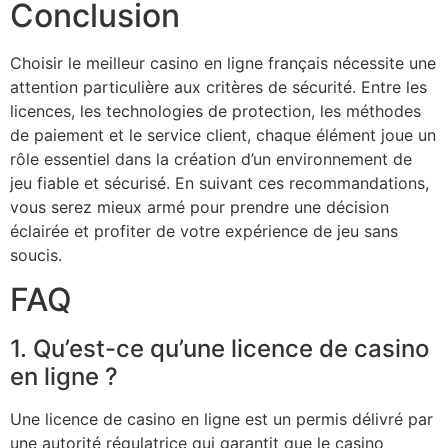
Conclusion
Choisir le meilleur casino en ligne français nécessite une
attention particulière aux critères de sécurité. Entre les
licences, les technologies de protection, les méthodes
de paiement et le service client, chaque élément joue un
rôle essentiel dans la création d’un environnement de
jeu fiable et sécurisé. En suivant ces recommandations,
vous serez mieux armé pour prendre une décision
éclairée et profiter de votre expérience de jeu sans
soucis.
FAQ
1. Qu’est-ce qu’une licence de casino
en ligne ?
Une licence de casino en ligne est un permis délivré par
une autorité régulatrice qui garantit que le casino