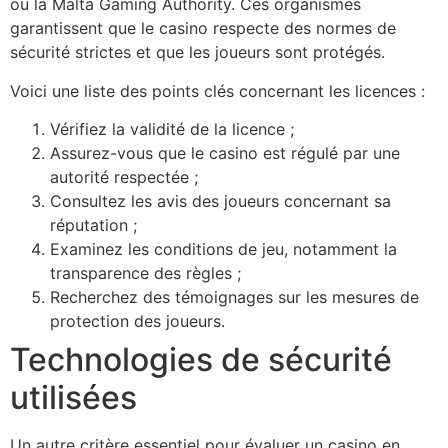
ou la Malta Gaming Authority. Ces organismes
garantissent que le casino respecte des normes de
sécurité strictes et que les joueurs sont protégés.
Voici une liste des points clés concernant les licences :
Vérifiez la validité de la licence ;
Assurez-vous que le casino est régulé par une
autorité respectée ;
Consultez les avis des joueurs concernant sa
réputation ;
Examinez les conditions de jeu, notamment la
transparence des règles ;
Recherchez des témoignages sur les mesures de
protection des joueurs.
Technologies de sécurité
utilisées
Un autre critère essentiel pour évaluer un casino en