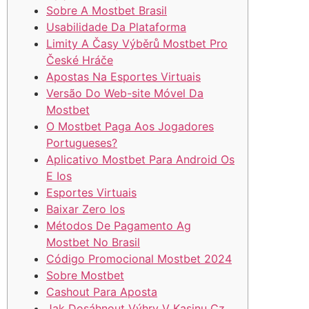
Sobre A Mostbet Brasil
Usabilidade Da Plataforma
Limity A Časy Výběrů Mostbet Pro
České Hráče
Apostas Na Esportes Virtuais
Versão Do Web-site Móvel Da
Mostbet
O Mostbet Paga Aos Jogadores
Portugueses?
Aplicativo Mostbet Para Android Os
E Ios
Esportes Virtuais
Baixar Zero Ios
Métodos De Pagamento Ag
Mostbet No Brasil
Código Promocional Mostbet 2024
Sobre Mostbet
Cashout Para Aposta
Jak Dosáhnout Výhry V Kasinu Cz