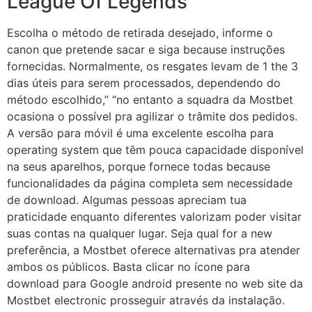
League Of Legends
Escolha o método de retirada desejado, informe o
canon que pretende sacar e siga because instruções
fornecidas. Normalmente, os resgates levam de 1 the 3
dias úteis para serem processados, dependendo do
método escolhido,” “no entanto a squadra da Mostbet
ocasiona o possível pra agilizar o trâmite dos pedidos.
A versão para móvil é uma excelente escolha para
operating system que têm pouca capacidade disponível
na seus aparelhos, porque fornece todas because
funcionalidades da página completa sem necessidade
de download. Algumas pessoas apreciam tua
praticidade enquanto diferentes valorizam poder visitar
suas contas na qualquer lugar. Seja qual for a new
preferência, a Mostbet oferece alternativas pra atender
ambos os públicos. Basta clicar no ícone para
download para Google android presente no web site da
Mostbet electronic prosseguir através da instalação.