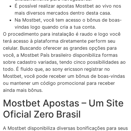
É possível realizar apostas Mostbet ao vivo nos
mais diversos mercados dentro desta casa.
Na Mostbet, você tem acesso o bônus de boas-
vindas logo quando cria a tua conta.
O procedimento para instalação é raudo e logo você
terá acesso à plataforma diretamente perform seu
celular. Buscando oferecer as grandes opções para
você, a Mostbet País brasileiro disponibiliza formas
sobre cadastro variadas, tendo cinco possibilidades ao
todo. É fluido que, ao sony ericsson registrar no
Mostbet, você pode receber um bônus de boas-vindas
ou mantener um código promocional para receber
ainda mais bônus.
Mostbet Apostas – Um Site
Oficial Zero Brasil
A Mostbet disponibiliza diversas bonificações para seus