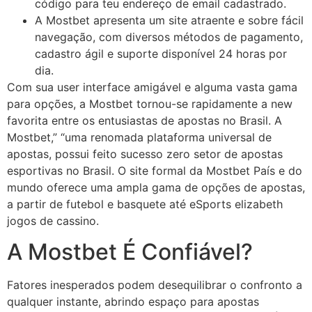
código para teu endereço de email cadastrado.
A Mostbet apresenta um site atraente e sobre fácil
navegação, com diversos métodos de pagamento,
cadastro ágil e suporte disponível 24 horas por
dia.
Com sua user interface amigável e alguma vasta gama
para opções, a Mostbet tornou-se rapidamente a new
favorita entre os entusiastas de apostas no Brasil. A
Mostbet,” “uma renomada plataforma universal de
apostas, possui feito sucesso zero setor de apostas
esportivas no Brasil. O site formal da Mostbet País e do
mundo oferece uma ampla gama de opções de apostas,
a partir de futebol e basquete até eSports elizabeth
jogos de cassino.
A Mostbet É Confiável?
Fatores inesperados podem desequilibrar o confronto a
qualquer instante, abrindo espaço para apostas