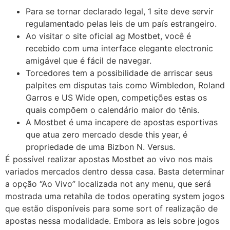
Para se tornar declarado legal, 1 site deve servir
regulamentado pelas leis de um país estrangeiro.
Ao visitar o site oficial ag Mostbet, você é
recebido com uma interface elegante electronic
amigável que é fácil de navegar.
Torcedores tem a possibilidade de arriscar seus
palpites em disputas tais como Wimbledon, Roland
Garros e US Wide open, competições estas os
quais compõem o calendário maior do tênis.
A Mostbet é uma incapere de apostas esportivas
que atua zero mercado desde this year, é
propriedade de uma Bizbon N. Versus.
É possível realizar apostas Mostbet ao vivo nos mais
variados mercados dentro dessa casa. Basta determinar
a opção “Ao Vivo” localizada not any menu, que será
mostrada uma retahíla de todos operating system jogos
que estão disponíveis para some sort of realização de
apostas nessa modalidade. Embora as leis sobre jogos