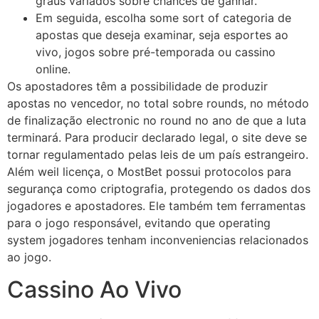
graus variados sobre chances de ganhar.
Em seguida, escolha some sort of categoria de
apostas que deseja examinar, seja esportes ao
vivo, jogos sobre pré-temporada ou cassino
online.
Os apostadores têm a possibilidade de produzir
apostas no vencedor, no total sobre rounds, no método
de finalização electronic no round no ano de que a luta
terminará. Para producir declarado legal, o site deve se
tornar regulamentado pelas leis de um país estrangeiro.
Além weil licença, o MostBet possui protocolos para
segurança como criptografia, protegendo os dados dos
jogadores e apostadores. Ele também tem ferramentas
para o jogo responsável, evitando que operating
system jogadores tenham inconveniencias relacionados
ao jogo.
Cassino Ao Vivo