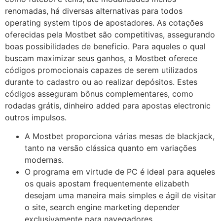
renomadas, há diversas alternativas para todos
operating system tipos de apostadores. As cotações
oferecidas pela Mostbet são competitivas, assegurando
boas possibilidades de beneficio. Para aqueles o qual
buscam maximizar seus ganhos, a Mostbet oferece
códigos promocionais capazes de serem utilizados
durante to cadastro ou ao realizar depósitos. Estes
códigos asseguram bônus complementares, como
rodadas grátis, dinheiro added para apostas electronic
outros impulsos.
A Mostbet proporciona várias mesas de blackjack,
tanto na versão clássica quanto em variações
modernas.
O programa em virtude de PC é ideal para aqueles
os quais apostam frequentemente elizabeth
desejam uma maneira mais simples e ágil de visitar
o site, search engine marketing depender
exclusivamente para navegadores.