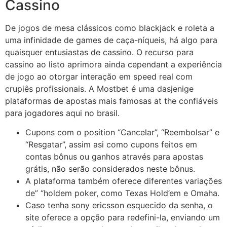
Cassino
De jogos de mesa clássicos como blackjack e roleta a
uma infinidade de games de caça-níqueis, há algo para
quaisquer entusiastas de cassino. O recurso para
cassino ao listo aprimora ainda cependant a experiência
de jogo ao otorgar interação em speed real com
crupiês profissionais. A Mostbet é uma dasjenige
plataformas de apostas mais famosas at the confiáveis
para jogadores aqui no brasil.
Cupons com o position “Cancelar”, “Reembolsar” e
“Resgatar”, assim asi como cupons feitos em
contas bônus ou ganhos através para apostas
grátis, não serão considerados neste bônus.
A plataforma também oferece diferentes variações
de” “holdem poker, como Texas Hold’em e Omaha.
Caso tenha sony ericsson esquecido da senha, o
site oferece a opção para redefini-la, enviando um