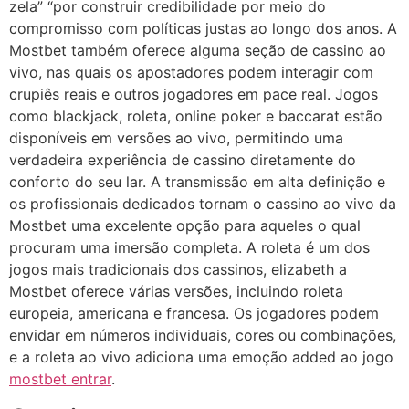
zela” “por construir credibilidade por meio do
compromisso com políticas justas ao longo dos anos. A
Mostbet também oferece alguma seção de cassino ao
vivo, nas quais os apostadores podem interagir com
crupiês reais e outros jogadores em pace real. Jogos
como blackjack, roleta, online poker e baccarat estão
disponíveis em versões ao vivo, permitindo uma
verdadeira experiência de cassino diretamente do
conforto do seu lar. A transmissão em alta definição e
os profissionais dedicados tornam o cassino ao vivo da
Mostbet uma excelente opção para aqueles o qual
procuram uma imersão completa. A roleta é um dos
jogos mais tradicionais dos cassinos, elizabeth a
Mostbet oferece várias versões, incluindo roleta
europeia, americana e francesa. Os jogadores podem
envidar em números individuais, cores ou combinações,
e a roleta ao vivo adiciona uma emoção added ao jogo
mostbet entrar
.