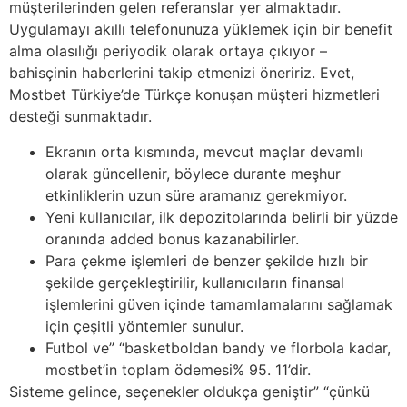
müşterilerinden gelen referanslar yer almaktadır.
Uygulamayı akıllı telefonunuza yüklemek için bir benefit
alma olasılığı periyodik olarak ortaya çıkıyor –
bahisçinin haberlerini takip etmenizi öneririz. Evet,
Mostbet Türkiye’de Türkçe konuşan müşteri hizmetleri
desteği sunmaktadır.
Ekranın orta kısmında, mevcut maçlar devamlı
olarak güncellenir, böylece durante meşhur
etkinliklerin uzun süre aramanız gerekmiyor.
Yeni kullanıcılar, ilk depozitolarında belirli bir yüzde
oranında added bonus kazanabilirler.
Para çekme işlemleri de benzer şekilde hızlı bir
şekilde gerçekleştirilir, kullanıcıların finansal
işlemlerini güven içinde tamamlamalarını sağlamak
için çeşitli yöntemler sunulur.
Futbol ve” “basketboldan bandy ve florbola kadar,
mostbet’in toplam ödemesi% 95. 11’dir.
Sisteme gelince, seçenekler oldukça geniştir” “çünkü