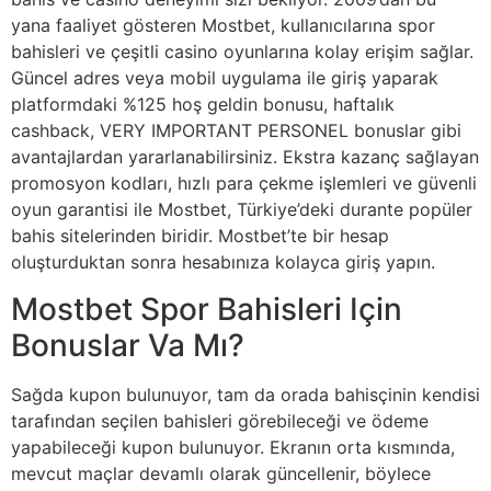
yana faaliyet gösteren Mostbet, kullanıcılarına spor
bahisleri ve çeşitli casino oyunlarına kolay erişim sağlar.
Güncel adres veya mobil uygulama ile giriş yaparak
platformdaki %125 hoş geldin bonusu, haftalık
cashback, VERY IMPORTANT PERSONEL bonuslar gibi
avantajlardan yararlanabilirsiniz. Ekstra kazanç sağlayan
promosyon kodları, hızlı para çekme işlemleri ve güvenli
oyun garantisi ile Mostbet, Türkiye’deki durante popüler
bahis sitelerinden biridir. Mostbet’te bir hesap
oluşturduktan sonra hesabınıza kolayca giriş yapın.
Mostbet Spor Bahisleri Için
Bonuslar Va Mı?
Sağda kupon bulunuyor, tam da orada bahisçinin kendisi
tarafından seçilen bahisleri görebileceği ve ödeme
yapabileceği kupon bulunuyor. Ekranın orta kısmında,
mevcut maçlar devamlı olarak güncellenir, böylece