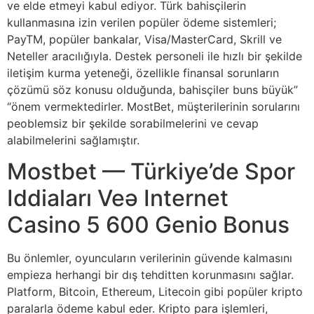
ve elde etmeyi kabul ediyor. Türk bahisçilerin
kullanmasına izin verilen popüler ödeme sistemleri;
PayTM, popüler bankalar, Visa/MasterCard, Skrill ve
Neteller aracılığıyla. Destek personeli ile hızlı bir şekilde
iletişim kurma yeteneği, özellikle finansal sorunların
çözümü söz konusu olduğunda, bahisçiler buns büyük”
“önem vermektedirler. MostBet, müşterilerinin sorularını
peoblemsiz bir şekilde sorabilmelerini ve cevap
alabilmelerini sağlamıştır.
Mostbet — Türkiye’de Spor
Iddiaları Veə Internet
Casino 5 600 Genio Bonus
Bu önlemler, oyuncuların verilerinin güvende kalmasını
empieza herhangi bir dış tehditten korunmasını sağlar.
Platform, Bitcoin, Ethereum, Litecoin gibi popüler kripto
paralarla ödeme kabul eder. Kripto para işlemleri,