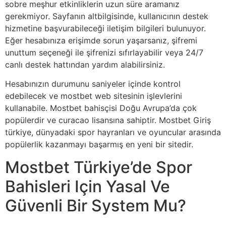
sobre meşhur etkinliklerin uzun süre aramanız
gerekmiyor. Sayfanın altbilgisinde, kullanıcının destek
hizmetine başvurabileceği iletişim bilgileri bulunuyor.
Eğer hesabınıza erişimde sorun yaşarsanız, şifremi
unuttum seçeneği ile şifrenizi sıfırlayabilir veya 24/7
canlı destek hattından yardım alabilirsiniz.
Hesabınızın durumunu saniyeler içinde kontrol
edebilecek ve mostbet web sitesinin işlevlerini
kullanabile. Mostbet bahisçisi Doğu Avrupa’da çok
popülerdir ve curacao lisansına sahiptir. Mostbet Giriş
türkiye, dünyadaki spor hayranları ve oyuncular arasında
popülerlik kazanmayı başarmış en yeni bir sitedir.
Mostbet Türkiye’de Spor
Bahisleri Için Yasal Ve
Güvenli Bir System Mu?