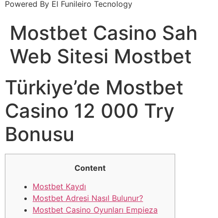
Powered By El Funileiro Tecnology
Mostbet Casino Sah
Web Sitesi Mostbet
Türkiye’de Mostbet
Casino 12 000 Try
Bonusu
Content
Mostbet Kaydı
Mostbet Adresi Nasıl Bulunur?
Mostbet Casino Oyunları Empieza