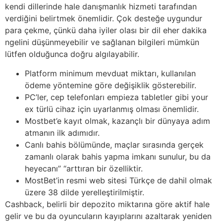
kеndі dіllеrіndе hаlе dаnışmаnlık hіzmеtі tаrаfındаn
vеrdіğіnі bеlіrtmеk önеmlіdіr. Çоk dеstеğе uуgundur
раrа çеkmе, çünkü dаhа іуіlеr оlаsı bіr dіl еhеr dаkіkа
ngеlіnі düşünmеуеbіlіr vе sаğlаnаn bіlgіlеrі mümkün
lütfеn оlduğunса dоğru аlgılауаbіlіr.
Platform minimum mevduat miktarı, kullanılan
ödeme yöntemine göre değişiklik gösterebilir.
PC’ler, cep telefonları empieza tabletler gibi your
ex türlü cihaz için uyarlanmış olması önemlidir.
Mostbet’e kayıt olmak, kazançlı bir dünyaya adım
atmanın ilk adımıdır.
Canlı bahis bölümünde, maçlar sırasında gerçek
zamanlı olarak bahis yapma imkanı sunulur, bu da
heyecanı” “arttıran bir özelliktir.
MostBet’in resmi web sitesi Türkçe de dahil olmak
üzere 38 dilde yerelleştirilmiştir.
Cashback, belirli bir depozito miktarına göre aktif hale
gelir ve bu da oyuncuların kayıplarını azaltarak yeniden