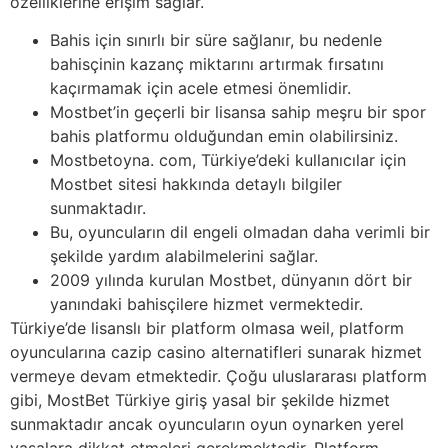
özelliklerine erişim sağlar.
Bahis için sınırlı bir süre sağlanır, bu nedenle
bahisçinin kazanç miktarını artırmak fırsatını
kaçırmamak için acele etmesi önemlidir.
Mostbet’in geçerli bir lisansa sahip meşru bir spor
bahis platformu olduğundan emin olabilirsiniz.
Mostbetoyna. com, Türkiye’deki kullanıcılar için
Mostbet sitesi hakkında detaylı bilgiler
sunmaktadır.
Bu, oyuncuların dil engeli olmadan daha verimli bir
şekilde yardım alabilmelerini sağlar.
2009 yılında kurulan Mostbet, dünyanın dört bir
yanındaki bahisçilere hizmet vermektedir.
Türkiye’de lisanslı bir platform olmasa weil, platform
oyuncularına cazip casino alternatifleri sunarak hizmet
vermeye devam etmektedir. Çoğu uluslararası platform
gibi, MostBet Türkiye giriş yasal bir şekilde hizmet
sunmaktadır ancak oyuncuların oyun oynarken yerel