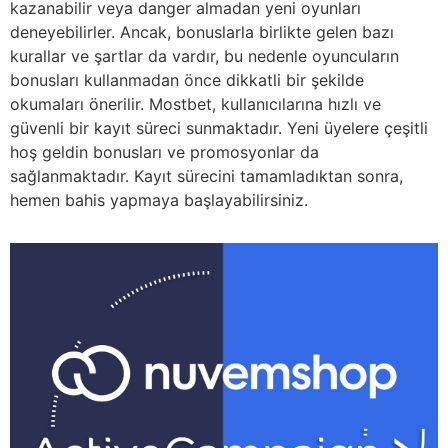
kazanabilir veya danger almadan yeni oyunları
deneyebilirler. Ancak, bonuslarla birlikte gelen bazı
kurallar ve şartlar da vardır, bu nedenle oyuncuların
bonusları kullanmadan önce dikkatli bir şekilde
okumaları önerilir. Mostbet, kullanıcılarına hızlı ve
güvenli bir kayıt süreci sunmaktadır. Yeni üyelere çeşitli
hoş geldin bonusları ve promosyonlar da
sağlanmaktadır. Kayıt sürecini tamamladıktan sonra,
hemen bahis yapmaya başlayabilirsiniz.