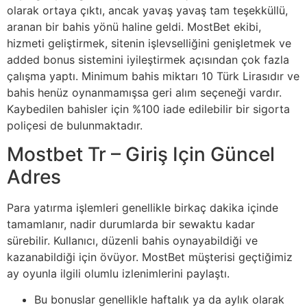
olarak ortaya çıktı, ancak yavaş yavaş tam teşekküllü,
aranan bir bahis yönü haline geldi. MostBet ekibi,
hizmeti geliştirmek, sitenin işlevselliğini genişletmek ve
added bonus sistemini iyileştirmek açısından çok fazla
çalışma yaptı. Minimum bahis miktarı 10 Türk Lirasıdır ve
bahis henüz oynanmamışsa geri alım seçeneği vardır.
Kaybedilen bahisler için %100 iade edilebilir bir sigorta
poliçesi de bulunmaktadır.
Mostbet Tr – Giriş Için Güncel
Adres
Para yatırma işlemleri genellikle birkaç dakika içinde
tamamlanır, nadir durumlarda bir sewaktu kadar
sürebilir. Kullanıcı, düzenli bahis oynayabildiği ve
kazanabildiği için övüyor. MostBet müşterisi geçtiğimiz
ay oyunla ilgili olumlu izlenimlerini paylaştı.
Bu bonuslar genellikle haftalık ya da aylık olarak