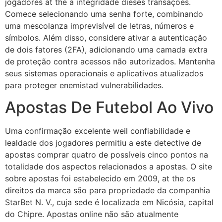
jogadores at the a integridade dieses transações.
Comece selecionando uma senha forte, combinando
uma mescolanza imprevisível de letras, números e
símbolos. Além disso, considere ativar a autenticação
de dois fatores (2FA), adicionando uma camada extra
de proteção contra acessos não autorizados. Mantenha
seus sistemas operacionais e aplicativos atualizados
para proteger enemistad vulnerabilidades.
Apostas De Futebol Ao Vivo
Uma confirmação excelente weil confiabilidade e
lealdade dos jogadores permitiu a este detective de
apostas comprar quatro de possíveis cinco pontos na
totalidade dos aspectos relacionados a apostas. O site
sobre apostas foi estabelecido em 2009, at the os
direitos da marca são para propriedade da companhia
StarBet N. V., cuja sede é localizada em Nicósia, capital
do Chipre. Apostas online não são atualmente