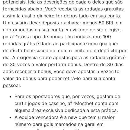
potenciais, leia as descrições de cada o deles que são
fornecidas abaixo. Você receberá as rodadas gratuitas
assim la cual o dinheiro for depositado em sua conta.
Um usuário deve depositar achacar menos 50 BRL em
criptomoedas na sua conta em virtude de ser elegível
para” “exista tipo de bônus. Um bônus sobre 100
rodadas grátis é dado ao participante com qualquer
depósito bem-sucedido, com o limite de o depósito por
dia. A exigência sobre apostas para as rodadas grátis é
de 30 vezes o valor perform bônus. Dentro de 30 dias
após receber o bônus, você deve apostar 5 vezes to
valor do bônus para poder retirá-lo para sua conta
pessoal.
Para os apostadores que, por vezes, gostam de
curtir jogos de cassino, a” “Mostbet conta com
alguma área exclusiva dedicada a esta prática.
A equipe vencedora é a new que tem u maior
número para gols marcados na geral em