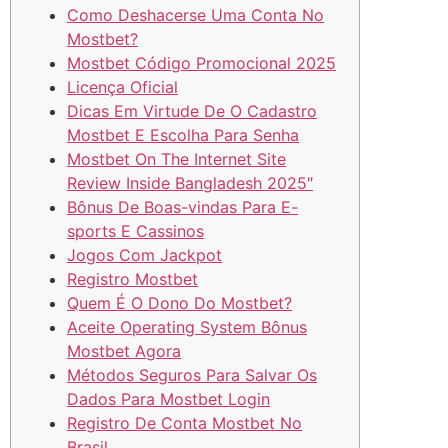
Como Deshacerse Uma Conta No
Mostbet?
Mostbet Código Promocional 2025
Licença Oficial
Dicas Em Virtude De O Cadastro
Mostbet E Escolha Para Senha
Mostbet On The Internet Site
Review Inside Bangladesh 2025″
Bônus De Boas-vindas Para E-
sports E Cassinos
Jogos Com Jackpot
Registro Mostbet
Quem É O Dono Do Mostbet?
Aceite Operating System Bônus
Mostbet Agora
Métodos Seguros Para Salvar Os
Dados Para Mostbet Login
Registro De Conta Mostbet No
Brasil