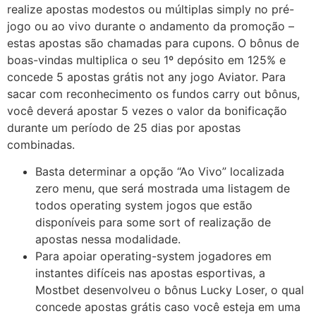
realize apostas modestos ou múltiplas simply no pré-
jogo ou ao vivo durante o andamento da promoção –
estas apostas são chamadas para cupons. O bônus de
boas-vindas multiplica o seu 1º depósito em 125% e
concede 5 apostas grátis not any jogo Aviator. Para
sacar com reconhecimento os fundos carry out bônus,
você deverá apostar 5 vezes o valor da bonificação
durante um período de 25 dias por apostas
combinadas.
Basta determinar a opção “Ao Vivo” localizada
zero menu, que será mostrada uma listagem de
todos operating system jogos que estão
disponíveis para some sort of realização de
apostas nessa modalidade.
Para apoiar operating-system jogadores em
instantes difíceis nas apostas esportivas, a
Mostbet desenvolveu o bônus Lucky Loser, o qual
concede apostas grátis caso você esteja em uma