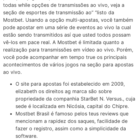
todas while opções de transmissões ao vivo, veja a
seção de esportes de transmissão ao” “listo da
Mostbet. Usando a opção multi-apostas, você também
pode apostar em uma série de eventos ao vivo la cual
estão sendo transmitidos así que usted todos possam
vê-los em pace real. A Mostbet é limitada quanto a
realização para transmissões em vídeo ao vivo. Porém,
você pode acompanhar em tempo true os principais
acontecimentos de vários jogos na seção para apostas
ao vivo.
O site para apostas foi estabelecido em 2009,
elizabeth os direitos ag marca são sobre
propriedade da companhia StarBet N. Versus., cuja
sede é localizada em Nicósia, capital do Chipre.
Mostbet Brasil é famoso pelos teus reviews que
mencionam a rapidez dos saques, facilidade de
fazer o registro, assim como a simplicidade da
software.