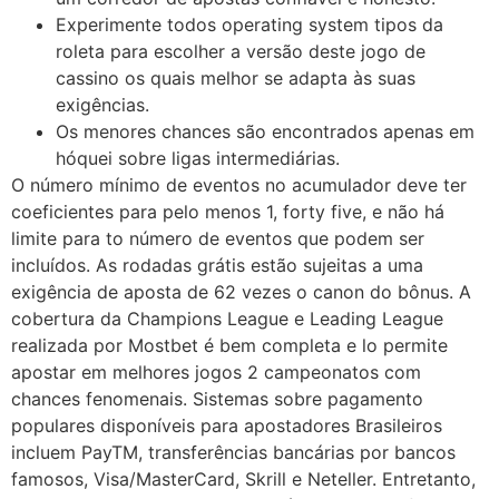
Experimente todos operating system tipos da
roleta para escolher a versão deste jogo de
cassino os quais melhor se adapta às suas
exigências.
Os menores chances são encontrados apenas em
hóquei sobre ligas intermediárias.
O número mínimo de eventos no acumulador deve ter
coeficientes para pelo menos 1, forty five, e não há
limite para to número de eventos que podem ser
incluídos. As rodadas grátis estão sujeitas a uma
exigência de aposta de 62 vezes o canon do bônus. A
cobertura da Champions League e Leading League
realizada por Mostbet é bem completa e lo permite
apostar em melhores jogos 2 campeonatos com
chances fenomenais. Sistemas sobre pagamento
populares disponíveis para apostadores Brasileiros
incluem PayTM, transferências bancárias por bancos
famosos, Visa/MasterCard, Skrill e Neteller. Entretanto,