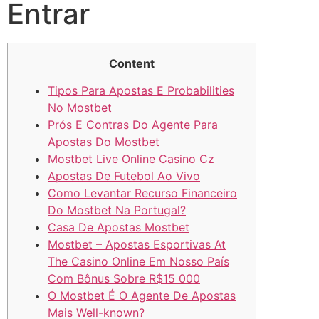
Entrar
Content
Tipos Para Apostas E Probabilities
No Mostbet
Prós E Contras Do Agente Para
Apostas Do Mostbet
Mostbet Live Online Casino Cz
Apostas De Futebol Ao Vivo
Como Levantar Recurso Financeiro
Do Mostbet Na Portugal?
Casa De Apostas Mostbet
Mostbet – Apostas Esportivas At
The Casino Online Em Nosso País
Com Bônus Sobre R$15 000
O Mostbet É O Agente De Apostas
Mais Well-known?