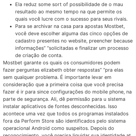
Ela reduz some sort of possibilidade de o mau
resultado ao mesmo tempo na que permite os
quais você lucre com o sucesso para seus rivais.
Para se archivar na casa para apostas Mostbet,
você deve escolher alguma das cinco opções de
cadastro presentes no website, preencher because
informações” “solicitadas e finalizar um processo
de criação de conta.
Mostbet garante os quais os consumidores podem
fazer perguntas elizabeth obter respostas” “pra elas
sem qualquer problema. É importante levar em
consideração que a primeira coisa que você precisa
fazer é ir para since configurações do mobile phone, na
parte de segurança. Ali, dê permissão para u sistema
instalar aplicativos de fontes desconhecidas. Isso
acontece uma vez que todos os programas instalados
fora da Perform Store são identificados pelo sistema
operacional Android como suspeitos. Depois do
reconocimiento, você precisa liquidar sua identidade at