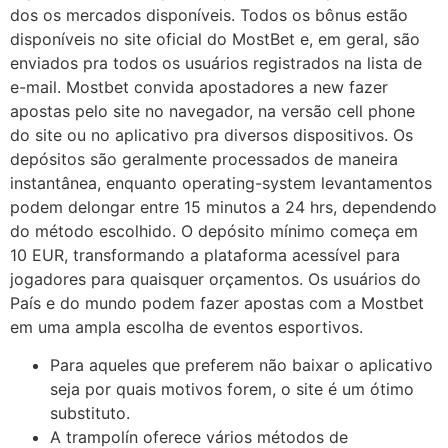
dos os mercados disponíveis. Todos os bônus estão
disponíveis no site oficial do MostBet e, em geral, são
enviados pra todos os usuários registrados na lista de
e-mail. Mostbet convida apostadores a new fazer
apostas pelo site no navegador, na versão cell phone
do site ou no aplicativo pra diversos dispositivos. Os
depósitos são geralmente processados de maneira
instantânea, enquanto operating-system levantamentos
podem delongar entre 15 minutos a 24 hrs, dependendo
do método escolhido. O depósito mínimo começa em
10 EUR, transformando a plataforma acessível para
jogadores para quaisquer orçamentos. Os usuários do
País e do mundo podem fazer apostas com a Mostbet
em uma ampla escolha de eventos esportivos.
Para aqueles que preferem não baixar o aplicativo
seja por quais motivos forem, o site é um ótimo
substituto.
A trampolín oferece vários métodos de