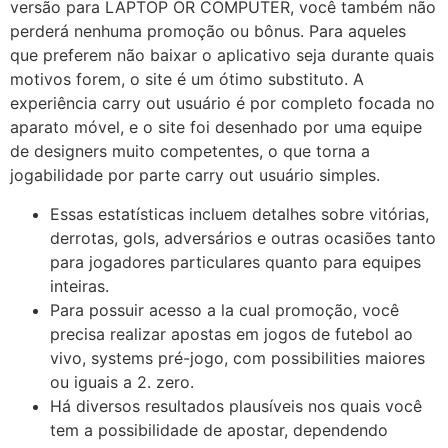
versão para LAPTOP OR COMPUTER, você também não
perderá nenhuma promoção ou bônus. Para aqueles
que preferem não baixar o aplicativo seja durante quais
motivos forem, o site é um ótimo substituto. A
experiência carry out usuário é por completo focada no
aparato móvel, e o site foi desenhado por uma equipe
de designers muito competentes, o que torna a
jogabilidade por parte carry out usuário simples.
Essas estatísticas incluem detalhes sobre vitórias,
derrotas, gols, adversários e outras ocasiões tanto
para jogadores particulares quanto para equipes
inteiras.
Para possuir acesso a la cual promoção, você
precisa realizar apostas em jogos de futebol ao
vivo, systems pré-jogo, com possibilities maiores
ou iguais a 2. zero.
Há diversos resultados plausíveis nos quais você
tem a possibilidade de apostar, dependendo