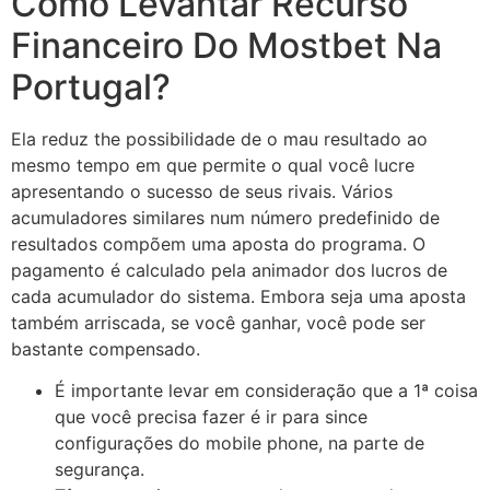
Como Levantar Recurso
Financeiro Do Mostbet Na
Portugal?
Ela reduz the possibilidade de o mau resultado ao
mesmo tempo em que permite o qual você lucre
apresentando o sucesso de seus rivais. Vários
acumuladores similares num número predefinido de
resultados compõem uma aposta do programa. O
pagamento é calculado pela animador dos lucros de
cada acumulador do sistema. Embora seja uma aposta
também arriscada, se você ganhar, você pode ser
bastante compensado.
É importante levar em consideração que a 1ª coisa
que você precisa fazer é ir para since
configurações do mobile phone, na parte de
segurança.