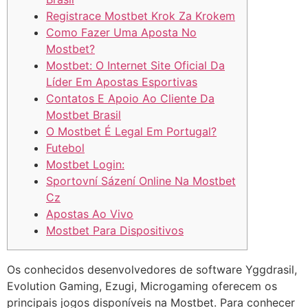
Registrace Mostbet Krok Za Krokem
Como Fazer Uma Aposta No
Mostbet?
Mostbet: O Internet Site Oficial Da
Líder Em Apostas Esportivas
Contatos E Apoio Ao Cliente Da
Mostbet Brasil
O Mostbet É Legal Em Portugal?
Futebol
Mostbet Login:
Sportovní Sázení Online Na Mostbet
Cz
Apostas Ao Vivo
Mostbet Para Dispositivos
Os conhecidos desenvolvedores de software Yggdrasil,
Evolution Gaming, Ezugi, Microgaming oferecem os
principais jogos disponíveis na Mostbet. Para conhecer