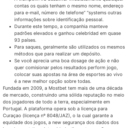
contas os quais tenham o mesmo nome, endereço
para e-mail, número de telefone” “systems outras
informações sobre identificação pessoal.
Durante este tempo, a companhia manteve
padrões elevados e ganhou celebridad em quase
93 países.
Para saques, geralmente são utilizados os mesmos
métodos que para realizar um depósito.
Se você aprecia uma boa dosage de ação e não
quer comisionar pelos resultados perform jogo,
colocar suas apostas na área de esportes ao vivo
é a new melhor opção sobre todas.
Fundada em 2009, a Mostbet tem mais de uma década
de mercado, construindo uma sólida reputação no meio
dos jogadores de todo a terra, especialmente em
Portugal. A plataforma opera sob a licença para
Curaçao (licença nº 8048/JAZ), o la cual garante a
equidade dos jogos, a new segurança dos dados dos