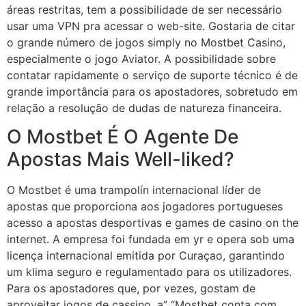
áreas restritas, tem a possibilidade de ser necessário
usar uma VPN pra acessar o web-site. Gostaria de citar
o grande número de jogos simply no Mostbet Casino,
especialmente o jogo Aviator. A possibilidade sobre
contatar rapidamente o serviço de suporte técnico é de
grande importância para os apostadores, sobretudo em
relação a resolução de dudas de natureza financeira.
O Mostbet É O Agente De
Apostas Mais Well-liked?
O Mostbet é uma trampolín internacional líder de
apostas que proporciona aos jogadores portugueses
acesso a apostas desportivas e games de casino on the
internet. A empresa foi fundada em yr e opera sob uma
licença internacional emitida por Curaçao, garantindo
um klima seguro e regulamentado para os utilizadores.
Para os apostadores que, por vezes, gostam de
aproveitar jogos de cassino, a” “Mostbet conta com