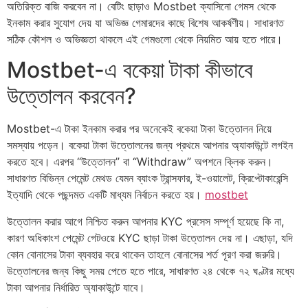
অতিরিক্ত বাজি করবেন না। বেটিং ছাড়াও Mostbet ক্যাসিনো গেমস থেকে
ইনকাম করার সুযোগ দেয় যা অভিজ্ঞ গেমারদের কাছে বিশেষ আকর্ষণীয়। সাধারণত
সঠিক কৌশল ও অভিজ্ঞতা থাকলে এই গেমগুলো থেকে নিয়মিত আয় হতে পারে।
Mostbet-এ বকেয়া টাকা কীভাবে
উত্তোলন করবেন?
Mostbet-এ টাকা ইনকাম করার পর অনেকেই বকেয়া টাকা উত্তোলন নিয়ে
সমস্যায় পড়েন। বকেয়া টাকা উত্তোলনের জন্য প্রথমে আপনার অ্যাকাউন্টে লগইন
করতে হবে। এরপর “উত্তোলন” বা “Withdraw” অপশনে ক্লিক করুন।
সাধারণত বিভিন্ন পেমেন্ট মেথড যেমন ব্যাংক ট্রান্সফার, ই-ওয়ালেট, ক্রিপ্টোকারেন্সি
ইত্যাদি থেকে পছন্দমত একটি মাধ্যম নির্বাচন করতে হয়।
mostbet
উত্তোলন করার আগে নিশ্চিত করুন আপনার KYC প্রসেস সম্পূর্ণ হয়েছে কি না,
কারণ অধিকাংশ পেমেন্ট গেটওয়ে KYC ছাড়া টাকা উত্তোলন দেয় না। এছাড়া, যদি
কোন বোনাসের টাকা ব্যবহার করে থাকেন তাহলে বোনাসের শর্ত পূরণ করা জরুরি।
উত্তোলনের জন্য কিছু সময় পেতে হতে পারে, সাধারণত ২৪ থেকে ৭২ ঘণ্টার মধ্যে
টাকা আপনার নির্ধারিত অ্যাকাউন্টে যাবে।