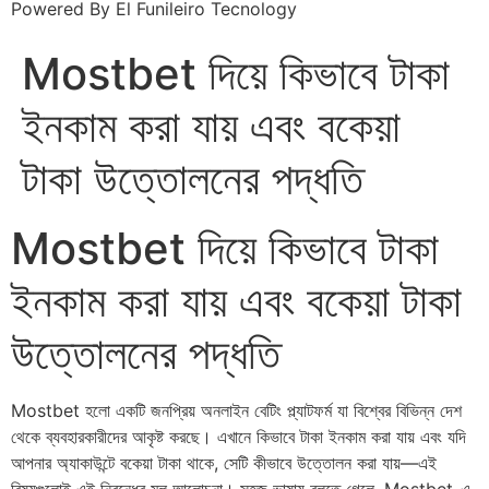
Powered By El Funileiro Tecnology
Mostbet দিয়ে কিভাবে টাকা
ইনকাম করা যায় এবং বকেয়া
টাকা উত্তোলনের পদ্ধতি
Mostbet দিয়ে কিভাবে টাকা
ইনকাম করা যায় এবং বকেয়া টাকা
উত্তোলনের পদ্ধতি
Mostbet হলো একটি জনপ্রিয় অনলাইন বেটিং প্ল্যাটফর্ম যা বিশ্বের বিভিন্ন দেশ
থেকে ব্যবহারকারীদের আকৃষ্ট করছে। এখানে কিভাবে টাকা ইনকাম করা যায় এবং যদি
আপনার অ্যাকাউন্টে বকেয়া টাকা থাকে, সেটি কীভাবে উত্তোলন করা যায়—এই