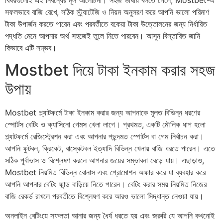
বিষয়গুলোই এই নিবন্ধের মূল আলোচনা। সহজ ভাষায় বলতে গেলে, Mostbet-এ
সফলভাবে বাজি রেখে, সঠিক স্ট্র্যাটেজি ও নিয়ম অনুসরণ করে আপনি ভালো পরিমাণ
টাকা উপার্জন করতে পারেন এবং পরবর্তীতে বকেয়া টাকা উত্তোলনের জন্য নির্ধারিত
পদ্ধতি মেনে আপনার অর্থ সহজেই তুলে নিতে পারবেন। আসুন বিস্তারিত জানি
কিভাবে এটি সম্ভব।
Mostbet দিয়ে টাকা ইনকাম করার সহজ
উপায়
Mostbet প্ল্যাটফর্মে টাকা ইনকাম করার জন্য আপনাকে মূলত বিভিন্ন ধরণের
স্পোর্টস বেটিং ও ক্যাসিনো গেমস খেলা লাগে। প্রথমত, একটি মৌলিক ধাপ হলো
প্ল্যাটফর্মে রেজিস্ট্রেশন করা এবং আপনার পছন্দমত স্পোর্টস বা গেম নির্বাচন করা।
আপনি ফুটবল, ক্রিকেট, বাস্কেটবল ইত্যাদি বিভিন্ন খেলায় বাজি ধরতে পারেন। এতে
সঠিক পূর্বাভাস ও বিশ্লেষণ করলে আপনার জয়ের সম্ভাবনা বেড়ে যায়। এছাড়াও,
Mostbet নিয়মিত বিভিন্ন বোনাস এবং প্রোমোশন অফার করে যা ব্যবহার করে
আপনি আপনার বেটিং ফান্ড বাড়িয়ে নিতে পারেন। বেটিং করার সময় নিয়মিত নিজের
বাজি রেকর্ড রাখলে পরবর্তীতে বিশ্লেষণ করে আরও ভালো সিদ্ধান্ত নেওয়া যায়।
অনলাইন বেটিংয়ে সফলতা আনার জন্য ধৈর্য ধরতে হয় এবং জরুরি যে আপনি কখনোই