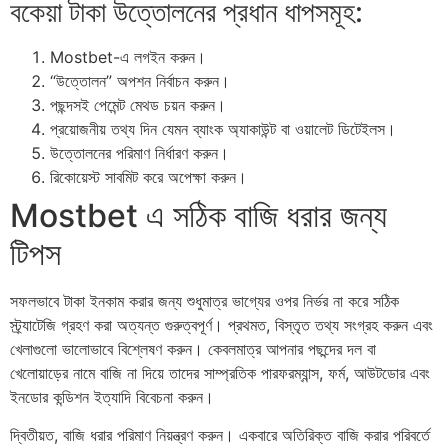
বকেয়া টাকা উত্তোলনের প্রধান ধাপসমূহ:
Mostbet-এ লগইন করুন।
“উত্তোলন” অপশন নির্বাচন করুন।
পছন্দসই পেমেন্ট মেথড চয়ন করুন।
প্রয়োজনীয় তথ্য দিন যেমন ব্যাংক অ্যাকাউন্ট বা ওয়ালেট ডিটেইলস।
উত্তোলনের পরিমাণ নির্ধারণ করুন।
রিকোয়েস্ট সাবমিট করে অপেক্ষা করুন।
Mostbet এ সঠিক বাজি ধরার জন্য
টিপস
সফলভাবে টাকা ইনকাম করার জন্য শুধুমাত্র ভাগ্যের ওপর নির্ভর না করে সঠিক
স্ট্র্যাটেজি গ্রহণ করা অত্যন্ত গুরুত্বপূর্ণ। প্রথমত, বিস্তৃত তথ্য সংগ্রহ করুন এবং
খেলাগুলো ভালোভাবে বিশ্লেষণ করুন। কেবলমাত্র আপনার পছন্দের দল বা
খেলোয়াড়ের নামে বাজি না দিয়ে তাদের সাম্প্রতিক পারফরম্যান্স, ফর্ম, আউটডোর এবং
ইনডোর কন্ডিশন ইত্যাদি বিবেচনা করুন।
দ্বিতীয়ত, বাজি ধরার পরিমাণ নিয়ন্ত্রণ করুন। একবারে অতিরিক্ত বাজি করার পরিবর্তে