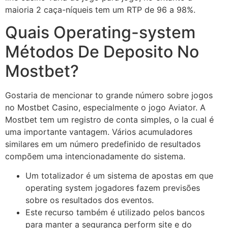
maioria 2 caça-níqueis tem um RTP de 96 a 98%.
Quais Operating-system
Métodos De Deposito No
Mostbet?
Gostaria de mencionar to grande número sobre jogos
no Mostbet Casino, especialmente o jogo Aviator. A
Mostbet tem um registro de conta simples, o la cual é
uma importante vantagem. Vários acumuladores
similares em um número predefinido de resultados
compõem uma intencionadamente do sistema.
Um totalizador é um sistema de apostas em que
operating system jogadores fazem previsões
sobre os resultados dos eventos.
Este recurso também é utilizado pelos bancos
para manter a segurança perform site e do