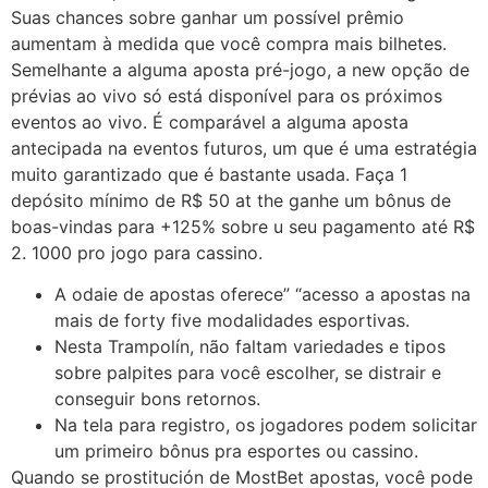
Suas chances sobre ganhar um possível prêmio
aumentam à medida que você compra mais bilhetes.
Semelhante a alguma aposta pré-jogo, a new opção de
prévias ao vivo só está disponível para os próximos
eventos ao vivo. É comparável a alguma aposta
antecipada na eventos futuros, um que é uma estratégia
muito garantizado que é bastante usada. Faça 1
depósito mínimo de R$ 50 at the ganhe um bônus de
boas-vindas para +125% sobre u seu pagamento até R$
2. 1000 pro jogo para cassino.
A odaie de apostas oferece” “acesso a apostas na
mais de forty five modalidades esportivas.
Nesta Trampolín, não faltam variedades e tipos
sobre palpites para você escolher, se distrair e
conseguir bons retornos.
Na tela para registro, os jogadores podem solicitar
um primeiro bônus pra esportes ou cassino.
Quando se prostitución de MostBet apostas, você pode