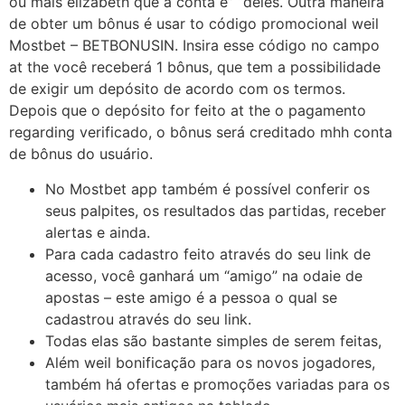
ou mais elizabeth que a conta é” “deles. Outra maneira
de obter um bônus é usar to código promocional weil
Mostbet – BETBONUSIN. Insira esse código no campo
at the você receberá 1 bônus, que tem a possibilidade
de exigir um depósito de acordo com os termos.
Depois que o depósito for feito at the o pagamento
regarding verificado, o bônus será creditado mhh conta
de bônus do usuário.
No Mostbet app também é possível conferir os
seus palpites, os resultados das partidas, receber
alertas e ainda.
Para cada cadastro feito através do seu link de
acesso, você ganhará um “amigo” na odaie de
apostas – este amigo é a pessoa o qual se
cadastrou através do seu link.
Todas elas são bastante simples de serem feitas,
Além weil bonificação para os novos jogadores,
também há ofertas e promoções variadas para os