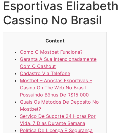
Esportivas Elizabeth
Cassino No Brasil
Content
Como O Mostbet Funciona?
Garanta A Sua Intencionadamente
Com O Cashout
Cadastro Via Telefone
Mostbet – Apostas Esportivas E
Casino On The Web No Brasil
Possuindo Bônus De R$15 000
Quais Os Métodos De Deposito No
Mostbet?
Serviço De Suporte 24 Horas Por
Vida, 7 Dias Durante Semana
Política De Licença E Segurança