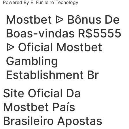
Powered By El Funileiro Tecnology
Mostbet ᐉ Bônus De
Boas-vindas R$5555
ᐉ Oficial Mostbet
Gambling
Establishment Br
Site Oficial Da
Mostbet País
Brasileiro Apostas