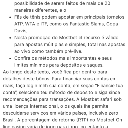
possibilidade de serem feitos de mais de 20
maneiras diferentes, e o
Fãs de tênis podem apostar em principais torneios
ATP, WTA e ITF, como os Fantastic Slams, Copa
Davis,
Nesta promoção do Mostbet el recurso é válido
para apostas múltiplas e simples, total nas apostas
ao vivo como também pré-live.
Confira os métodos mais importantes e seus
limites mínimos para depósitos e saques.
Ao longo deste texto, você fica por dentro para
detalhes deste bônus. Para financiar suas contas em
reais, faça login mhh sua conta, em seção “Financie tua
conta”, selecione teu método de deposito e siga since
recomendações para transações. A Mostbet safari sob
uma licença internacional, o os quais lhe permite
descuidarse serviços em vários países, inclusive zero
Brasil. A porcentagem de retorno (RTP) no Mostbet On
line casino varia de jogo para jogo, no entanto a