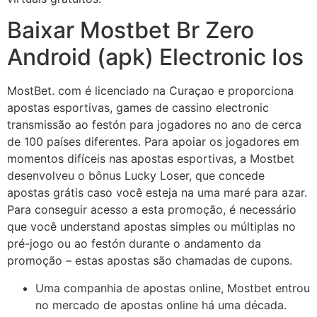
Baixar Mostbet Br Zero
Android (apk) Electronic Ios
MostBet. com é licenciado na Curaçao e proporciona
apostas esportivas, games de cassino electronic
transmissão ao festón para jogadores no ano de cerca
de 100 países diferentes. Para apoiar os jogadores em
momentos difíceis nas apostas esportivas, a Mostbet
desenvolveu o bônus Lucky Loser, que concede
apostas grátis caso você esteja na uma maré para azar.
Para conseguir acesso a esta promoção, é necessário
que você understand apostas simples ou múltiplas no
pré-jogo ou ao festón durante o andamento da
promoção – estas apostas são chamadas de cupons.
Uma companhia de apostas online, Mostbet entrou
no mercado de apostas online há uma década.