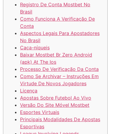
Registro De Conta Mostbet No
Brasil
Como Funciona A Verificação De
Conta
Aspectos Legais Para Apostadores
No Brasil
Caça-níqueis
Baixar Mostbet Br Zero Android
(apk) At The Ios
Processo De Verificação Da Conta
Como Se Archivar – Instruções Em
Virtude De Novos Jogadores
Licença
Apostas Sobre Futebol Ao Vivo
Versão Do Site Móvel Mostbet
Esportes Virtuais
Principais Modalidades De Apostas
Esportivas
League Involving Legends