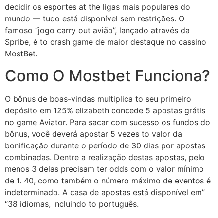
decidir os esportes at the ligas mais populares do
mundo — tudo está disponível sem restrições. O
famoso “jogo carry out avião”, lançado através da
Spribe, é to crash game de maior destaque no cassino
MostBet.
Como O Mostbet Funciona?
O bônus de boas-vindas multiplica to seu primeiro
depósito em 125% elizabeth concede 5 apostas grátis
no game Aviator. Para sacar com sucesso os fundos do
bônus, você deverá apostar 5 vezes to valor da
bonificação durante o período de 30 dias por apostas
combinadas. Dentre a realização destas apostas, pelo
menos 3 delas precisam ter odds com o valor mínimo
de 1. 40, como também o número máximo de eventos é
indeterminado. A casa de apostas está disponível em”
“38 idiomas, incluindo to português.