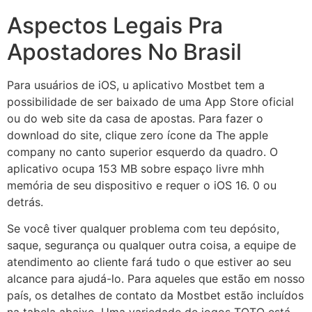
Aspectos Legais Pra
Apostadores No Brasil
Para usuários de iOS, u aplicativo Mostbet tem a
possibilidade de ser baixado de uma App Store oficial
ou do web site da casa de apostas. Para fazer o
download do site, clique zero ícone da The apple
company no canto superior esquerdo da quadro. O
aplicativo ocupa 153 MB sobre espaço livre mhh
memória de seu dispositivo e requer o iOS 16. 0 ou
detrás.
Se você tiver qualquer problema com teu depósito,
saque, segurança ou qualquer outra coisa, a equipe de
atendimento ao cliente fará tudo o que estiver ao seu
alcance para ajudá-lo. Para aqueles que estão em nosso
país, os detalhes de contato da Mostbet estão incluídos