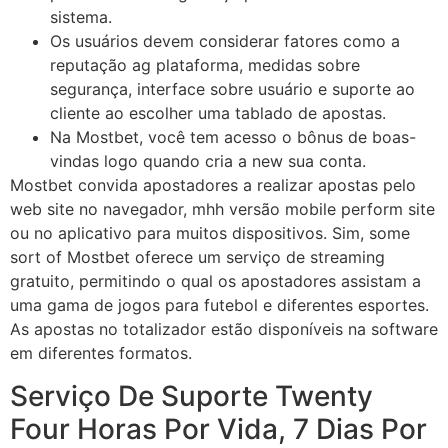
sistema.
Os usuários devem considerar fatores como a
reputação ag plataforma, medidas sobre
segurança, interface sobre usuário e suporte ao
cliente ao escolher uma tablado de apostas.
Na Mostbet, você tem acesso o bônus de boas-
vindas logo quando cria a new sua conta.
Mostbet convida apostadores a realizar apostas pelo
web site no navegador, mhh versão mobile perform site
ou no aplicativo para muitos dispositivos. Sim, some
sort of Mostbet oferece um serviço de streaming
gratuito, permitindo o qual os apostadores assistam a
uma gama de jogos para futebol e diferentes esportes.
As apostas no totalizador estão disponíveis na software
em diferentes formatos.
Serviço De Suporte Twenty
Four Horas Por Vida, 7 Dias Por