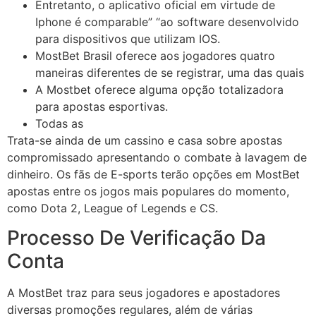
Entretanto, o aplicativo oficial em virtude de
Iphone é comparable” “ao software desenvolvido
para dispositivos que utilizam IOS.
MostBet Brasil oferece aos jogadores quatro
maneiras diferentes de se registrar, uma das quais
A Mostbet oferece alguma opção totalizadora
para apostas esportivas.
Todas as
Trata-se ainda de um cassino e casa sobre apostas
compromissado apresentando o combate à lavagem de
dinheiro. Os fãs de E-sports terão opções em MostBet
apostas entre os jogos mais populares do momento,
como Dota 2, League of Legends e CS.
Processo De Verificação Da
Conta
A MostBet traz para seus jogadores e apostadores
diversas promoções regulares, além de várias