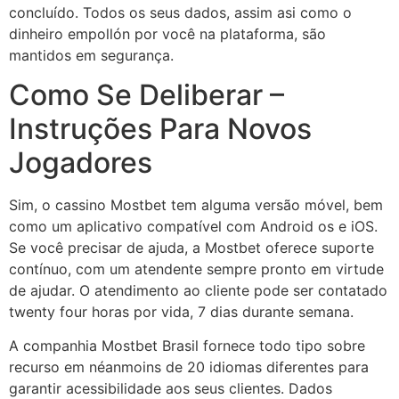
concluído. Todos os seus dados, assim asi como o
dinheiro empollón por você na plataforma, são
mantidos em segurança.
Como Se Deliberar –
Instruções Para Novos
Jogadores
Sim, o cassino Mostbet tem alguma versão móvel, bem
como um aplicativo compatível com Android os e iOS.
Se você precisar de ajuda, a Mostbet oferece suporte
contínuo, com um atendente sempre pronto em virtude
de ajudar. O atendimento ao cliente pode ser contatado
twenty four horas por vida, 7 dias durante semana.
A companhia Mostbet Brasil fornece todo tipo sobre
recurso em néanmoins de 20 idiomas diferentes para
garantir acessibilidade aos seus clientes. Dados