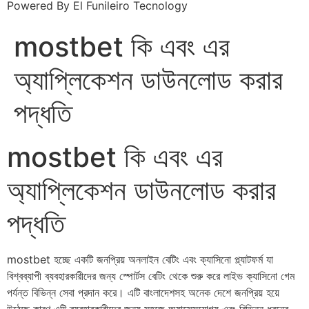
Powered By El Funileiro Tecnology
mostbet কি এবং এর
অ্যাপ্লিকেশন ডাউনলোড করার
পদ্ধতি
mostbet কি এবং এর
অ্যাপ্লিকেশন ডাউনলোড করার
পদ্ধতি
mostbet হচ্ছে একটি জনপ্রিয় অনলাইন বেটিং এবং ক্যাসিনো প্ল্যাটফর্ম যা
বিশ্বব্যাপী ব্যবহারকারীদের জন্য স্পোর্টস বেটিং থেকে শুরু করে লাইভ ক্যাসিনো গেম
পর্যন্ত বিভিন্ন সেবা প্রদান করে। এটি বাংলাদেশসহ অনেক দেশে জনপ্রিয় হয়ে