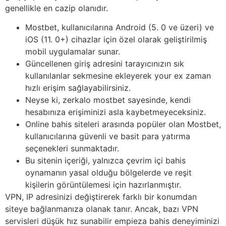
genellikle en cazip olanıdır.
Mostbet, kullanıcılarına Android (5. 0 ve üzeri) ve
iOS (11. 0+) cihazlar için özel olarak geliştirilmiş
mobil uygulamalar sunar.
Güncellenen giriş adresini tarayıcınızın sık
kullanılanlar sekmesine ekleyerek your ex zaman
hızlı erişim sağlayabilirsiniz.
Neyse ki, zerkalo mostbet sayesinde, kendi
hesabınıza erişiminizi asla kaybetmeyeceksiniz.
Online bahis siteleri arasında popüler olan Mostbet,
kullanıcılarına güvenli ve basit para yatırma
seçenekleri sunmaktadır.
Bu sitenin içeriği, yalnızca çevrim içi bahis
oynamanın yasal olduğu bölgelerde ve reşit
kişilerin görüntülemesi için hazırlanmıştır.
VPN, IP adresinizi değiştirerek farklı bir konumdan
siteye bağlanmanıza olanak tanır. Ancak, bazı VPN
servisleri düşük hız sunabilir empieza bahis deneyiminizi