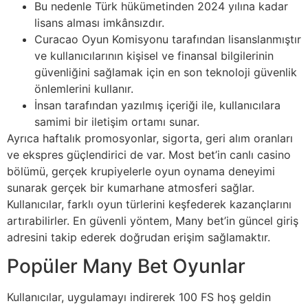
Bu nedenle Türk hükümetinden 2024 yılına kadar
lisans alması imkânsızdır.
Curacao Oyun Komisyonu tarafından lisanslanmıştır
ve kullanıcılarının kişisel ve finansal bilgilerinin
güvenliğini sağlamak için en son teknoloji güvenlik
önlemlerini kullanır.
İnsan tarafından yazılmış içeriği ile, kullanıcılara
samimi bir iletişim ortamı sunar.
Ayrıca haftalık promosyonlar, sigorta, geri alım oranları
ve ekspres güçlendirici de var. Most bet’in canlı casino
bölümü, gerçek krupiyelerle oyun oynama deneyimi
sunarak gerçek bir kumarhane atmosferi sağlar.
Kullanıcılar, farklı oyun türlerini keşfederek kazançlarını
artırabilirler. En güvenli yöntem, Many bet’in güncel giriş
adresini takip ederek doğrudan erişim sağlamaktır.
Popüler Many Bet Oyunlar
Kullanıcılar, uygulamayı indirerek 100 FS hoş geldin