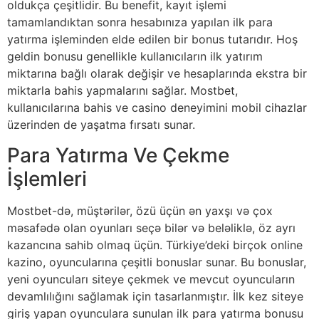
oldukça çeşitlidir. Bu benefit, kayıt işlemi
tamamlandıktan sonra hesabınıza yapılan ilk para
yatırma işleminden elde edilen bir bonus tutarıdır. Hoş
geldin bonusu genellikle kullanıcıların ilk yatırım
miktarına bağlı olarak değişir ve hesaplarında ekstra bir
miktarla bahis yapmalarını sağlar. Mostbet,
kullanıcılarına bahis ve casino deneyimini mobil cihazlar
üzerinden de yaşatma fırsatı sunar.
Para Yatırma Ve Çekme
İşlemleri
Mostbet-də, müştərilər, özü üçün ən yaxşı və çox
məsafədə olan oyunları seçə bilər və beləliklə, öz ayrı
kazancına sahib olmaq üçün. Türkiye’deki birçok online
kazino, oyuncularına çeşitli bonuslar sunar. Bu bonuslar,
yeni oyuncuları siteye çekmek ve mevcut oyuncuların
devamlılığını sağlamak için tasarlanmıştır. İlk kez siteye
giriş yapan oyunculara sunulan ilk para yatırma bonusu