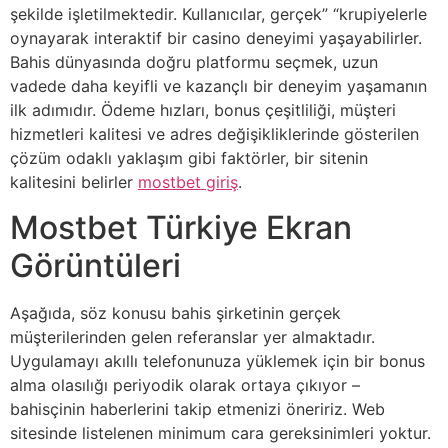
şekilde işletilmektedir. Kullanıcılar, gerçek” “krupiyelerle
oynayarak interaktif bir casino deneyimi yaşayabilirler.
Bahis dünyasında doğru platformu seçmek, uzun
vadede daha keyifli ve kazançlı bir deneyim yaşamanın
ilk adımıdır. Ödeme hızları, bonus çeşitliliği, müşteri
hizmetleri kalitesi ve adres değişikliklerinde gösterilen
çözüm odaklı yaklaşım gibi faktörler, bir sitenin
kalitesini belirler
mostbet giriş
.
Mostbet Türkiye Ekran
Görüntüleri
Aşağıda, söz konusu bahis şirketinin gerçek
müşterilerinden gelen referanslar yer almaktadır.
Uygulamayı akıllı telefonunuza yüklemek için bir bonus
alma olasılığı periyodik olarak ortaya çıkıyor –
bahisçinin haberlerini takip etmenizi öneririz. Web
sitesinde listelenen minimum cara gereksinimleri yoktur.