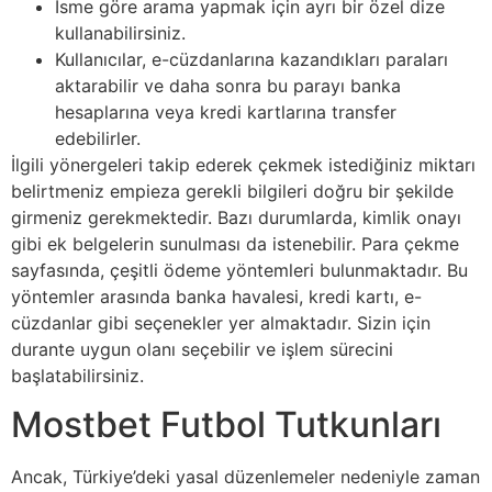
İsme göre arama yapmak için ayrı bir özel dize
kullanabilirsiniz.
Kullanıcılar, e-cüzdanlarına kazandıkları paraları
aktarabilir ve daha sonra bu parayı banka
hesaplarına veya kredi kartlarına transfer
edebilirler.
İlgili yönergeleri takip ederek çekmek istediğiniz miktarı
belirtmeniz empieza gerekli bilgileri doğru bir şekilde
girmeniz gerekmektedir. Bazı durumlarda, kimlik onayı
gibi ek belgelerin sunulması da istenebilir. Para çekme
sayfasında, çeşitli ödeme yöntemleri bulunmaktadır. Bu
yöntemler arasında banka havalesi, kredi kartı, e-
cüzdanlar gibi seçenekler yer almaktadır. Sizin için
durante uygun olanı seçebilir ve işlem sürecini
başlatabilirsiniz.
Mostbet Futbol Tutkunları
Ancak, Türkiye’deki yasal düzenlemeler nedeniyle zaman