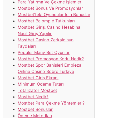
Para Yatırma Ve Çekme İşlemleri
Mostbet Bonus Ve Promosyonlar
Mostbet’teki Oyuncular Için Bonuslar
Mostbet Balompié Tutkunları
Mostbet Giriş⁚ Casino Hesabına
Nasıl Giriş Yapılır
Mostbet Casino Zerkalo’nun
Faydaları
Popüler Many Bet Oyunlar
Mostbet Promosyon Kodu Nedir?
Mostbet Spor Bahisleri Empieza
Online Casino Sobre Türkiye
Mostbet Giriş Ekranı
Minimum Ödeme Tutarı
Totalizator Mostbet
Mostbet Nedir?
Mostbet Para Çekme Yöntemleri?
Mostbet Bonuslar
Ödeme Metodları