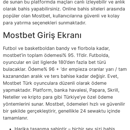
de sunan bu platformda maçları canlı izleyebilir ve anlık
olarak bahis yapabilirsiniz. Online bahis siteleri arasında
popüler olan Mostbet, kullanıcılarına güvenli ve kolay
para yatırma seçenekleri sunmaktadır.
Mostbet Giriş Ekranı
Futbol ve basketboldan bandy ve florbola kadar,
mostbet’in toplam ödemesi% 95. 11’dir. Futbolda,
oyuncular en üst liglerde 180’den fazla bet türü
bulacaklar. Ödeme% 96 + ‘dır empieza oranlar yarı / tam
kazanandan aralık ve ters bahise kadar değişir. Evet,
Mostbet Türk oyunculara düzenli olarak ödeme
yapmaktadır. Platform, banka havalesi, Papara, Skrill,
Neteller ve kripto para gibi Türkiye’ye özel ödeme
yöntemlerini sunar. Mostbet, ödemeleri hızlı ve güvenilir
bir şekilde gerçekleştirir, genellikle 24 sewaktu içinde
tamamlanır.
Harika tasarıma sahiptir – hiçbir şey sizi bahis