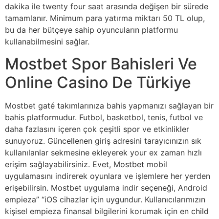
dakika ile twenty four saat arasında değişen bir sürede
tamamlanır. Minimum para yatırma miktarı 50 TL olup,
bu da her bütçeye sahip oyuncuların platformu
kullanabilmesini sağlar.
Mostbet Spor Bahisleri Ve
Online Casino De Türkiye
Mostbet gaté takımlarınıza bahis yapmanızı sağlayan bir
bahis platformudur. Futbol, basketbol, tenis, futbol ve
daha fazlasını içeren çok çeşitli spor ve etkinlikler
sunuyoruz. Güncellenen giriş adresini tarayıcınızın sık
kullanılanlar sekmesine ekleyerek your ex zaman hızlı
erişim sağlayabilirsiniz. Evet, Mostbet mobil
uygulamasını indirerek oyunlara ve işlemlere her yerden
erişebilirsin. Mostbet uygulama indir seçeneği, Android
empieza” “iOS cihazlar için uygundur. Kullanıcılarımızın
kişisel empieza finansal bilgilerini korumak için en child