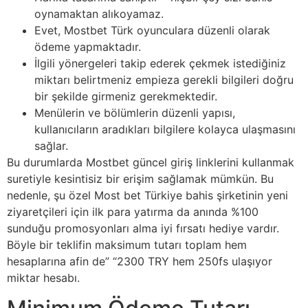
oynamaktan alıkoyamaz.
Evet, Mostbet Türk oyunculara düzenli olarak
ödeme yapmaktadır.
İlgili yönergeleri takip ederek çekmek istediğiniz
miktarı belirtmeniz empieza gerekli bilgileri doğru
bir şekilde girmeniz gerekmektedir.
Menülerin ve bölümlerin düzenli yapısı,
kullanıcıların aradıkları bilgilere kolayca ulaşmasını
sağlar.
Bu durumlarda Mostbet güncel giriş linklerini kullanmak
suretiyle kesintisiz bir erişim sağlamak mümkün. Bu
nedenle, şu özel Most bet Türkiye bahis şirketinin yeni
ziyaretçileri için ilk para yatırma da anında %100
sunduğu promosyonları alma iyi fırsatı hediye vardır.
Böyle bir teklifin maksimum tutarı toplam hem
hesaplarına afin de” “2300 TRY hem 250fs ulaşıyor
miktar hesabı.