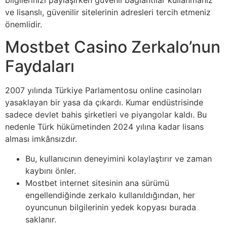
bilgilerinizi paylaşırken güvenli bağlantılar kullanmanız
ve lisanslı, güvenilir sitelerinin adresleri tercih etmeniz
önemlidir.
Mostbet Casino Zerkalo’nun
Faydaları
2007 yılında Türkiye Parlamentosu online casinoları
yasaklayan bir yasa da çıkardı. Kumar endüstrisinde
sadece devlet bahis şirketleri ve piyangolar kaldı. Bu
nedenle Türk hükümetinden 2024 yılına kadar lisans
alması imkânsızdır.
Bu, kullanıcının deneyimini kolaylaştırır ve zaman
kaybını önler.
Mostbet internet sitesinin ana sürümü
engellendiğinde zerkalo kullanıldığından, her
oyuncunun bilgilerinin yedek kopyası burada
saklanır.