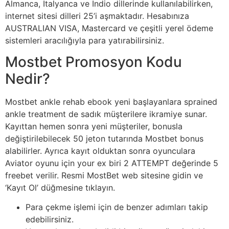
Almanca, İtalyanca ve Indio dillerinde kullanılabilirken,
internet sitesi dilleri 25’i aşmaktadır. Hesabınıza
AUSTRALIAN VISA, Mastercard ve çeşitli yerel ödeme
sistemleri aracılığıyla para yatırabilirsiniz.
Mostbet Promosyon Kodu
Nedir?
Mostbet ankle rehab ebook yeni başlayanlara sprained
ankle treatment de sadık müşterilere ikramiye sunar.
Kayıttan hemen sonra yeni müşteriler, bonusla
değiştirilebilecek 50 jeton tutarında Mostbet bonus
alabilirler. Ayrıca kayıt olduktan sonra oyunculara
Aviator oyunu için your ex biri 2 ATTEMPT değerinde 5
freebet verilir. Resmi MostBet web sitesine gidin ve
‘Kayıt Ol’ düğmesine tıklayın.
Para çekme işlemi için de benzer adımları takip
edebilirsiniz.