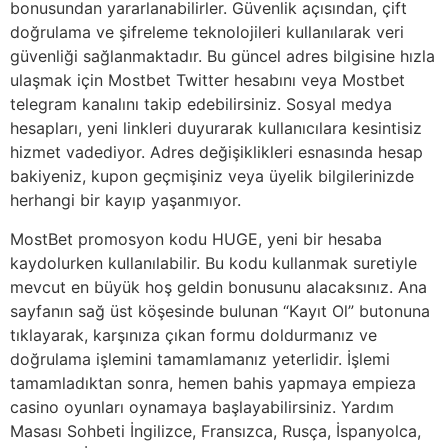
bonusundan yararlanabilirler. Güvenlik açısından, çift
doğrulama ve şifreleme teknolojileri kullanılarak veri
güvenliği sağlanmaktadır. Bu güncel adres bilgisine hızla
ulaşmak için Mostbet Twitter hesabını veya Mostbet
telegram kanalını takip edebilirsiniz. Sosyal medya
hesapları, yeni linkleri duyurarak kullanıcılara kesintisiz
hizmet vadediyor. Adres değişiklikleri esnasında hesap
bakiyeniz, kupon geçmişiniz veya üyelik bilgilerinizde
herhangi bir kayıp yaşanmıyor.
MostBet promosyon kodu HUGE, yeni bir hesaba
kaydolurken kullanılabilir. Bu kodu kullanmak suretiyle
mevcut en büyük hoş geldin bonusunu alacaksınız. Ana
sayfanın sağ üst köşesinde bulunan “Kayıt Ol” butonuna
tıklayarak, karşınıza çıkan formu doldurmanız ve
doğrulama işlemini tamamlamanız yeterlidir. İşlemi
tamamladıktan sonra, hemen bahis yapmaya empieza
casino oyunları oynamaya başlayabilirsiniz. Yardım
Masası Sohbeti İngilizce, Fransızca, Rusça, İspanyolca,