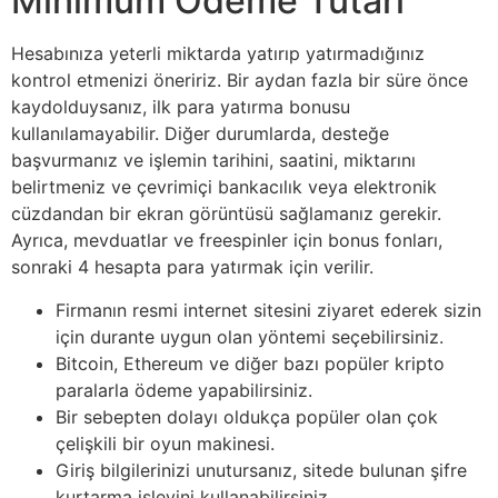
Minimum Ödeme Tutarı
Hesabınıza yeterli miktarda yatırıp yatırmadığınız
kontrol etmenizi öneririz. Bir aydan fazla bir süre önce
kaydolduysanız, ilk para yatırma bonusu
kullanılamayabilir. Diğer durumlarda, desteğe
başvurmanız ve işlemin tarihini, saatini, miktarını
belirtmeniz ve çevrimiçi bankacılık veya elektronik
cüzdandan bir ekran görüntüsü sağlamanız gerekir.
Ayrıca, mevduatlar ve freespinler için bonus fonları,
sonraki 4 hesapta para yatırmak için verilir.
Firmanın resmi internet sitesini ziyaret ederek sizin
için durante uygun olan yöntemi seçebilirsiniz.
Bitcoin, Ethereum ve diğer bazı popüler kripto
paralarla ödeme yapabilirsiniz.
Bir sebepten dolayı oldukça popüler olan çok
çelişkili bir oyun makinesi.
Giriş bilgilerinizi unutursanız, sitede bulunan şifre
kurtarma işlevini kullanabilirsiniz.