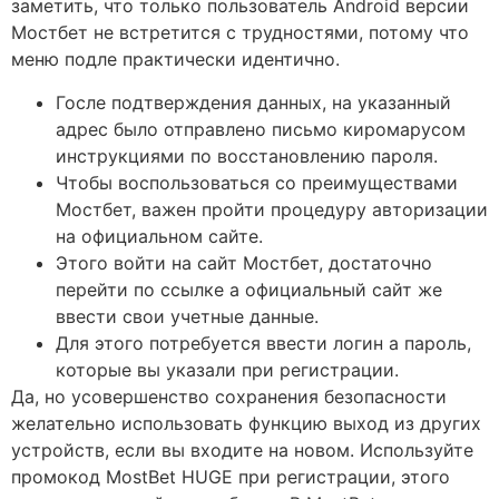
заметить, что только пользователь Android версии
Мостбет не встретится с трудностями, потому что
меню подле практически идентично.
Госле подтверждения данных, на указанный
адрес было отправлено письмо киромарусом
инструкциями по восстановлению пароля.
Чтобы воспользоваться со преимуществами
Мостбет, важен пройти процедуру авторизации
на официальном сайте.
Этого войти на сайт Мостбет, достаточно
перейти по ссылке а официальный сайт же
ввести свои учетные данные.
Для этого потребуется ввести логин а пароль,
которые вы указали при регистрации.
Да, но усовершенство сохранения безопасности
желательно использовать функцию выход из других
устройств, если вы входите на новом. Используйте
промокод MostBet HUGE при регистрации, этого