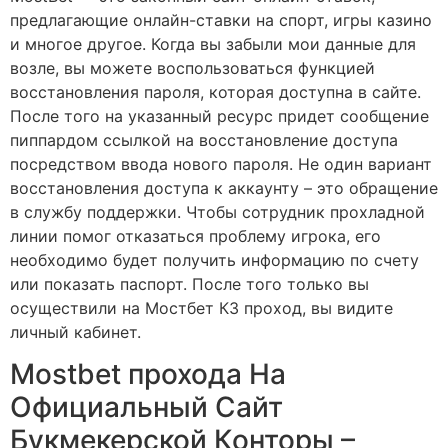
предлагающие онлайн-ставки на спорт, игры казино
и многое другое. Когда вы забыли мои данные для
возле, вы можете воспользоваться функцией
восстановления пароля, которая доступна в сайте.
После того на указанный ресурс придет сообщение
пиппардом ссылкой на восстановление доступа
посредством ввода нового пароля. Не один вариант
восстановления доступа к аккаунту – это обращение
в службу поддержки. Чтобы сотрудник прохладной
линии помог отказаться проблему игрока, его
необходимо будет получить информацию по счету
или показать паспорт. После того только вы
осуществили на Мостбет КЗ проход, вы видите
личный кабинет.
Mostbet прохода На
Официальный Сайт
Букмекерской Конторы –