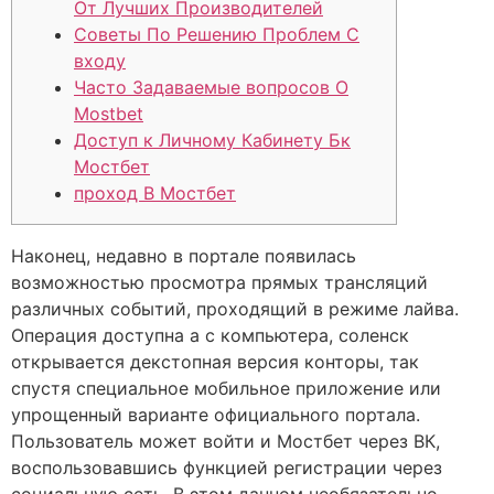
От Лучших Производителей
Советы По Решению Проблем С
входу
Часто Задаваемые вопросов О
Mostbet
Доступ к Личному Кабинету Бк
Мостбет
проход В Мостбет
Наконец, недавно в портале появилась
возможностью просмотра прямых трансляций
различных событий, проходящий в режиме лайва.
Операция доступна а с компьютера, соленск
открывается декстопная версия конторы, так
спустя специальное мобильное приложение или
упрощенный варианте официального портала.
Пользователь может войти и Мостбет через ВК,
воспользовавшись функцией регистрации через