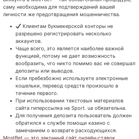
саму необходима для подтверждений вашей
личности же предотвращения мошенничества.
Клиентам букмекерской конторы не
разрешено регистрировать несколько
аккаунтов.
Чаще всего, это является наиболее важной
функцией, потому не дает возможность
вообразить, что никто помимо вас не совершал
депозиты или выводов.
Если пребезбожно используете электронные
кошельки, перевод средств произошло в
течение первого.
При использовании текстовых материалов
сайта гиперссылка на Sport. ua обязательна.
Для получения депозита пользователь должен
обратился к службе помощи казино с
замечанием о возврате расходующихся.
MostBet — это законный сайт онлайн-ставок,