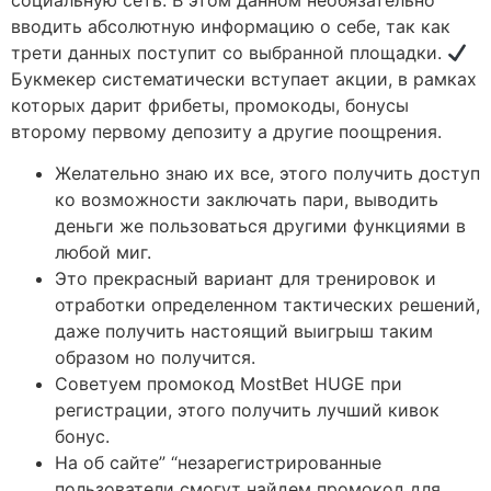
социальную сеть. В этом данном необязательно
вводить абсолютную информацию о себе, так как
трети данных поступит со выбранной площадки.
Букмекер систематически вступает акции, в рамках
которых дарит фрибеты, промокоды, бонусы
второму первому депозиту а другие поощрения.
Желательно знаю их все, этого получить доступ
ко возможности заключать пари, выводить
деньги же пользоваться другими функциями в
любой миг.
Это прекрасный вариант для тренировок и
отработки определенном тактических решений,
даже получить настоящий выигрыш таким
образом но получится.
Советуем промокод MostBet HUGE при
регистрации, этого получить лучший кивок
бонус.
На об сайте” “незарегистрированные
пользователи смогут найдем промокод для