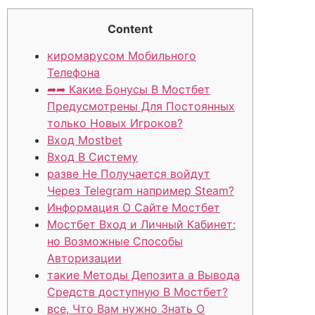
Content
киромарусом Мобильного
Телефона
➦➦ Какие Бонусы В Мостбет
Предусмотрены Для Постоянных
только Новых Игроков?
Вход Mostbet
Вход В Систему
разве Не Получается войдут
Через Telegram например Steam?
Информация О Сайте Мостбет
Мостбет Вход и Личный Кабинет:
но Возможные Способы
Авторизации
такие Методы Депозита а Вывода
Средств доступную В Мостбет?
все, Что Вам нужно Знать О