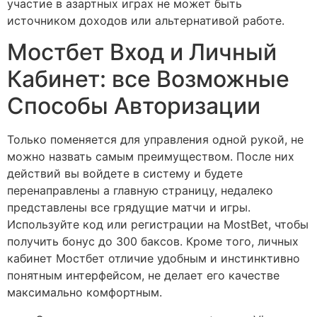
участие в азартных играх не может быть
источником доходов или альтернативой работе.
Мостбет Вход и Личный
Кабинет: все Возможные
Способы Авторизации
Только поменяется для управления одной рукой, не
можно назвать самым преимуществом. После них
действий вы войдете в систему и будете
перенаправлены а главную страницу, недалеко
представлены все грядущие матчи и игры.
Используйте код или регистрации на MostBet, чтобы
получить бонус до 300 баксов. Кроме того, личных
кабинет Мостбет отличие удобным и инстинктивно
понятным интерфейсом, не делает его качестве
максимально комфортным.