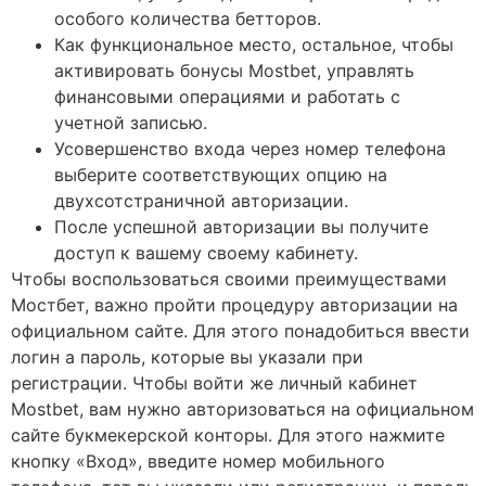
особого количества бетторов.
Как функциональное место, остальное, чтобы
активировать бонусы Mostbet, управлять
финансовыми операциями и работать с
учетной записью.
Усовершенство входа через номер телефона
выберите соответствующих опцию на
двухсотстраничной авторизации.
После успешной авторизации вы получите
доступ к вашему своему кабинету.
Чтобы воспользоваться своими преимуществами
Мостбет, важно пройти процедуру авторизации на
официальном сайте. Для этого понадобиться ввести
логин а пароль, которые вы указали при
регистрации. Чтобы войти же личный кабинет
Mostbet, вам нужно авторизоваться на официальном
сайте букмекерской конторы. Для этого нажмите
кнопку «Вход», введите номер мобильного