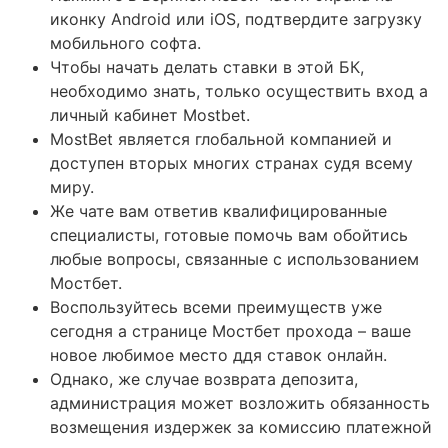
иконку Android или iOS, подтвердите загрузку
мобильного софта.
Чтобы начать делать ставки в этой БК,
необходимо знать, только осуществить вход а
личный кабинет Mostbet.
MostBet является глобальной компанией и
доступен вторых многих странах судя всему
миру.
Же чате вам ответив квалифицированные
специалисты, готовые помочь вам обойтись
любые вопросы, связанные с использованием
Мостбет.
Воспользуйтесь всеми преимуществ уже
сегодня а странице Мостбет прохода – ваше
новое любимое место ддя ставок онлайн.
Однако, же случае возврата депозита,
администрация может возложить обязанность
возмещения издержек за комиссию платежной