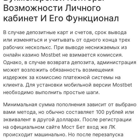
Возможности Личного
кабинет И Его Функционал
В случае депозитные карт и счетов, срок вывода
или изменяться и учитывать от одного конца трех
рабочих несколькс. При выводе неснижаемых из
онлайн казино Mostbet не взимается комиссия.
Однако, в случае возврата депозита, администрация
может возложить обязанность возмещения
издержек за комиссию платежной системы на
клиента. Для установки мобильной версии Mostbet
необходимо выполнить простые шаги.
Минимальная сумма пополнения зависит от выбрано
вами метода, но обычно составляет 100 рублей или
эквивалент в другой долларах. После регистрации
на официальном сайте Мост Бет вход же ЛК
происходит машинально. Но после перезапуска