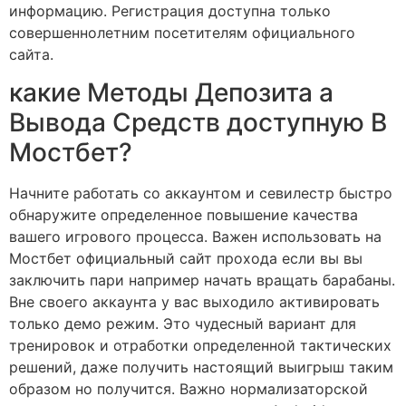
информацию. Регистрация доступна только
совершеннолетним посетителям официального
сайта.
какие Методы Депозита а
Вывода Средств доступную В
Мостбет?
Начните работать со аккаунтом и севилестр быстро
обнаружите определенное повышение качества
вашего игрового процесса. Важен использовать на
Мостбет официальный сайт прохода если вы вы
заключить пари например начать вращать барабаны.
Вне своего аккаунта у вас выходило активировать
только демо режим. Это чудесный вариант для
тренировок и отработки определенной тактических
решений, даже получить настоящий выигрыш таким
образом но получится. Важно нормализаторской