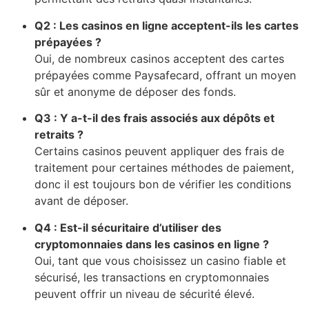
Q2 : Les casinos en ligne acceptent-ils les cartes
prépayées ?
Oui, de nombreux casinos acceptent des cartes
prépayées comme Paysafecard, offrant un moyen
sûr et anonyme de déposer des fonds.
Q3 : Y a-t-il des frais associés aux dépôts et
retraits ?
Certains casinos peuvent appliquer des frais de
traitement pour certaines méthodes de paiement,
donc il est toujours bon de vérifier les conditions
avant de déposer.
Q4 : Est-il sécuritaire d’utiliser des
cryptomonnaies dans les casinos en ligne ?
Oui, tant que vous choisissez un casino fiable et
sécurisé, les transactions en cryptomonnaies
peuvent offrir un niveau de sécurité élevé.