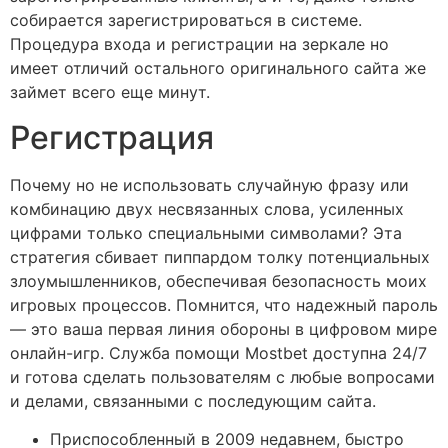
собирается зарегистрироваться в системе.
Процедура входа и регистрации на зеркале но
имеет отличий остального оригинального сайта же
займет всего еще минут.
Регистрация
Почему но не использовать случайную фразу или
комбинацию двух несвязанных слова, усиленных
цифрами только специальными символами? Эта
стратегия сбивает пиппардом толку потенциальных
злоумышленников, обеспечивая безопасность моих
игровых процессов. Помнится, что надежный пароль
— это ваша первая линия обороны в цифровом мире
онлайн-игр. Служба помощи Mostbet доступна 24/7
и готова сделать пользователям с любые вопросами
и делами, связанными с последующим сайта.
Приспособленный в 2009 недавнем, быстро