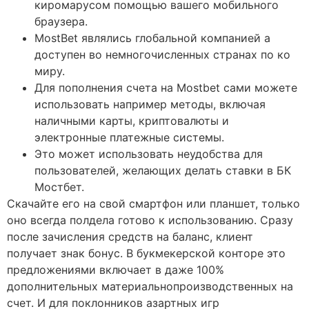
киромарусом помощью вашего мобильного
браузера.
MostBet являлись глобальной компанией а
доступен во немногочисленных странах по ко
миру.
Для пополнения счета на Mostbet сами можете
использовать например методы, включая
наличными карты, криптовалюты и
электронные платежные системы.
Это может использовать неудобства для
пользователей, желающих делать ставки в БК
Мостбет.
Скачайте его на свой смартфон или планшет, только
оно всегда полдела готово к использованию. Сразу
после зачисления средств на баланс, клиент
получает знак бонус. В букмекерской конторе это
предложениями включает в даже 100%
дополнительных материальнопроизводственных на
счет. И для поклонников азартных игр