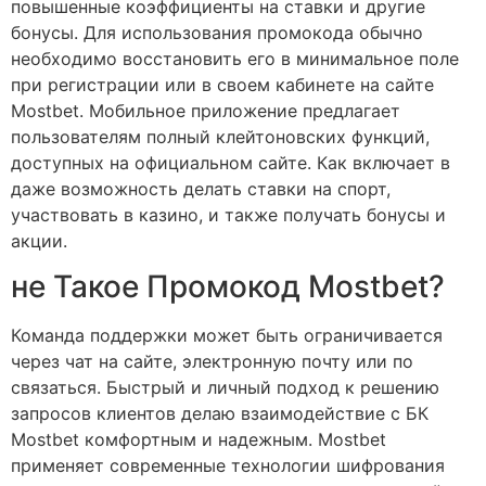
повышенные коэффициенты на ставки и другие
бонусы. Для использования промокода обычно
необходимо восстановить его в минимальное поле
при регистрации или в своем кабинете на сайте
Mostbet. Мобильное приложение предлагает
пользователям полный клейтоновских функций,
доступных на официальном сайте. Как включает в
даже возможность делать ставки на спорт,
участвовать в казино, и также получать бонусы и
акции.
не Такое Промокод Mostbet?
Команда поддержки может быть ограничивается
через чат на сайте, электронную почту или по
связаться. Быстрый и личный подход к решению
запросов клиентов делаю взаимодействие с БК
Mostbet комфортным и надежным. Mostbet
применяет современные технологии шифрования