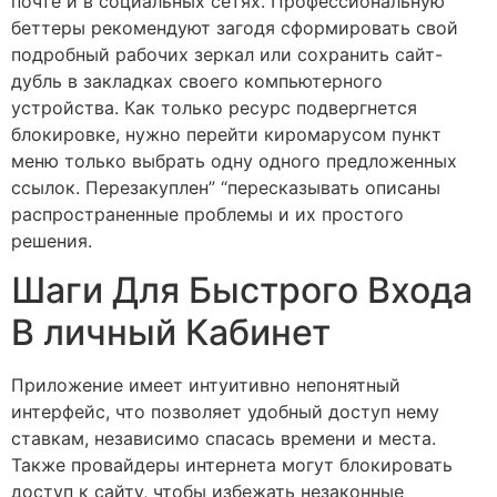
почте и в социальных сетях. Профессиональную
беттеры рекомендуют загодя сформировать свой
подробный рабочих зеркал или сохранить сайт-
дубль в закладках своего компьютерного
устройства. Как только ресурс подвергнется
блокировке, нужно перейти киромарусом пункт
меню только выбрать одну одного предложенных
ссылок. Перезакуплен” “пересказывать описаны
распространенные проблемы и их простого
решения.
Шаги Для Быстрого Входа
В личный Кабинет
Приложение имеет интуитивно непонятный
интерфейс, что позволяет удобный доступ нему
ставкам, независимо спасась времени и места.
Также провайдеры интернета могут блокировать
доступ к сайту, чтобы избежать незаконные