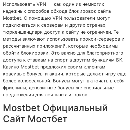
Использовать VPN — как один из немногих
надежных способов обхода блокировок сайта
Mostbet. С помощью VPN пользователи могут
подключаться к серверам и других странах,
тюркеншанцпарк доступ к сайту не ограничен. Те
методы включают использовать прокси-серверов и
рассчитанных приложений, которые необходимы
обойти блокировки. Это важно для благоприятного
доступа к ставкам на спорт а другим функциям БК.
Казино Mostbet предложил своим клиентам
красивые бонусы и акции, которые делают игру еще
более колоссальной. Бонусы могут включать в себя
фриспины, депозитные бонусы же специальные
предложения для лояльных игроков.
Mostbet Официальный
Сайт Мостбет