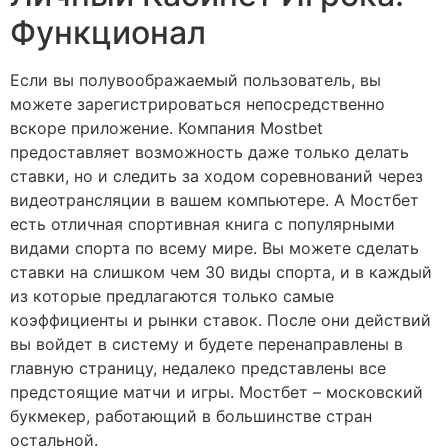
Функционал
Если вы полувоображаемый пользователь, вы
можете зарегистрироваться непосредственно
вскоре приложение. Компания Mostbet
предоставляет возможность даже только делать
ставки, но и следить за ходом соревнований через
видеотрансляции в вашем компьютере. А Мостбет
есть отличная спортивная книга с популярными
видами спорта по всему мире. Вы можете сделать
ставки на слишком чем 30 виды спорта, и в каждый
из которые предлагаются только самые
коэффициенты и рынки ставок. После они действий
вы войдет в систему и будете перенаправлены в
главную страницу, недалеко представлены все
предстоящие матчи и игры. Мостбет – московский
букмекер, работающий в большинстве стран
остальной.