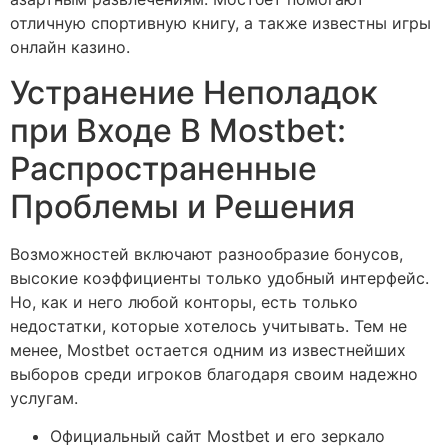
отличную спортивную книгу, а также известны игры
онлайн казино.
Устранение Неполадок
при Входе В Mostbet:
Распространенные
Проблемы и Решения
Возможностей включают разнообразие бонусов,
высокие коэффициенты только удобный интерфейс.
Но, как и него любой конторы, есть только
недостатки, которые хотелось учитывать. Тем не
менее, Mostbet остается одним из известнейших
выборов среди игроков благодаря своим надежно
услугам.
Официальный сайт Mostbet и его зеркало