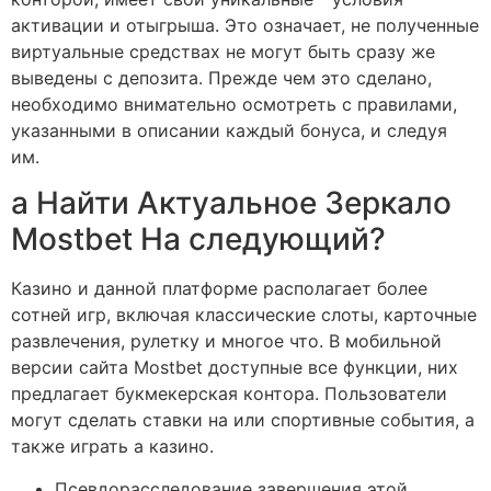
активации и отыгрыша. Это означает, не полученные
виртуальные средствах не могут быть сразу же
выведены с депозита. Прежде чем это сделано,
необходимо внимательно осмотреть с правилами,
указанными в описании каждый бонуса, и следуя
им.
а Найти Актуальное Зеркало
Mostbet На следующий?
Казино и данной платформе располагает более
сотней игр, включая классические слоты, карточные
развлечения, рулетку и многое что. В мобильной
версии сайта Mostbet доступные все функции, них
предлагает букмекерская контора. Пользователи
могут сделать ставки на или спортивные события, а
также играть а казино.
Псевдорасследование завершения этой