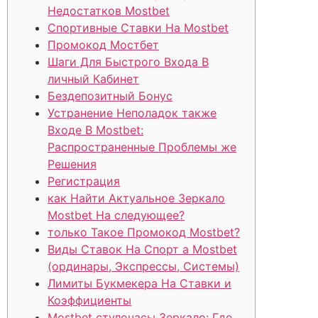
Недостатков Mostbet
Спортивные Ставки На Mostbet
Промокод Мостбет
Шаги Для Быстрого Входа В
личный Кабинет
Бездепозитный Бонус
Устранение Неполадок также
Входе В Mostbet:
Распространенные Проблемы же
Решения
Регистрация
как Найти Актуальное Зеркало
Mostbet На следующее?
только Такое Промокод Mostbet?
Виды Ставок На Спорт а Mostbet
(ординары, Экспрессы, Системы)
Лимиты Букмекера На Ставки и
Коэффициенты
Mostbet стулочасы Зеркало: Где