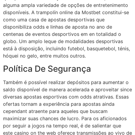
alguma ampla variedade de opções de entretenimento
disponíveis. A trampolín online da Mostbet constitui-se
como uma casa de apostas desportivas que
disponibiliza odds e linhas de aposta no ano de
centenas de eventos desportivos em en totalidad o
globo. Um amplo leque de modalidades desportivas
está à disposição, incluindo futebol, basquetebol, ténis,
hóquei no gelo, entre muitos outros.
Política De Segurança
Também é possível realizar depósitos para aumentar o
saldo disponível de manera acelerada e aproveitar since
diversas apostas esportivas com odds atrativas. Essas
ofertas tornam a experiência para apostas ainda
cependant atraente para aqueles que buscam
maximizar suas chances de lucro. Para os aficionados
por seguir a jogos na tempo real, é de salientar que
este casino on the web oferece transmissões ao vivo de