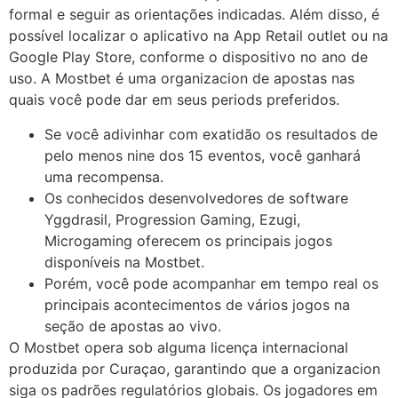
formal e seguir as orientações indicadas. Além disso, é
possível localizar o aplicativo na App Retail outlet ou na
Google Play Store, conforme o dispositivo no ano de
uso. A Mostbet é uma organizacion de apostas nas
quais você pode dar em seus periods preferidos.
Se você adivinhar com exatidão os resultados de
pelo menos nine dos 15 eventos, você ganhará
uma recompensa.
Os conhecidos desenvolvedores de software
Yggdrasil, Progression Gaming, Ezugi,
Microgaming oferecem os principais jogos
disponíveis na Mostbet.
Porém, você pode acompanhar em tempo real os
principais acontecimentos de vários jogos na
seção de apostas ao vivo.
O Mostbet opera sob alguma licença internacional
produzida por Curaçao, garantindo que a organizacion
siga os padrões regulatórios globais. Os jogadores em