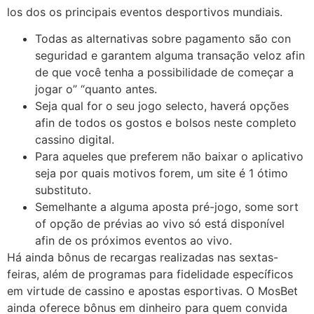
los dos os principais eventos desportivos mundiais.
Todas as alternativas sobre pagamento são con
seguridad e garantem alguma transação veloz afin
de que você tenha a possibilidade de começar a
jogar o” “quanto antes.
Seja qual for o seu jogo selecto, haverá opções
afin de todos os gostos e bolsos neste completo
cassino digital.
Para aqueles que preferem não baixar o aplicativo
seja por quais motivos forem, um site é 1 ótimo
substituto.
Semelhante a alguma aposta pré-jogo, some sort
of opção de prévias ao vivo só está disponível
afin de os próximos eventos ao vivo.
Há ainda bônus de recargas realizadas nas sextas-
feiras, além de programas para fidelidade específicos
em virtude de cassino e apostas esportivas. O MosBet
ainda oferece bônus em dinheiro para quem convida