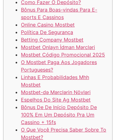
Como Fazer O Depósito?
Bônus Para Boas-vindas Para E-
sports E Cassinos
Online Casino Mostbet
Política De Segurança
Betting Company Mostbet
Mostbet Onlayn İdman Mərcləri
Mostbet Código Promocional 2025
O Mostbet Paga Aos Jogadores
Portugueses?
Linhas E Probabilidades Mhh
Mostbet
Mostbet-də Mərclərin Növləri
Espelhos Do Site Ag Mostbet
Bônus De De Início Depósito De
100% Em Um Depósito Pra Um
Cassino + 15fs
O Que Você Precisa Saber Sobre To
Mostbet?