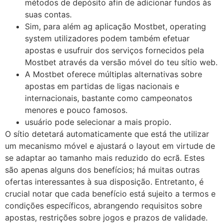
métodos de depósito afin de adicionar fundos às
suas contas.
Sim, para além ag aplicação Mostbet, operating
system utilizadores podem também efetuar
apostas e usufruir dos serviços fornecidos pela
Mostbet através da versão móvel do teu sítio web.
A Mostbet oferece múltiplas alternativas sobre
apostas em partidas de ligas nacionais e
internacionais, bastante como campeonatos
menores e pouco famosos.
usuário pode selecionar a mais propio.
O sítio detetará automaticamente que está the utilizar
um mecanismo móvel e ajustará o layout em virtude de
se adaptar ao tamanho mais reduzido do ecrã. Estes
são apenas alguns dos benefícios; há muitas outras
ofertas interessantes à sua disposição. Entretanto, é
crucial notar que cada benefício está sujeito a termos e
condições específicos, abrangendo requisitos sobre
apostas, restrições sobre jogos e prazos de validade.