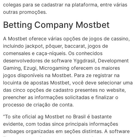
colegas para se cadastrar na plataforma, entre várias
outras promoções.
Betting Company Mostbet
A Mostbet oferece várias opções de jogos de cassino,
incluindo jackpot, pôquer, baccarat, jogos de
comensales e caça-níqueis. Os conhecidos
desenvolvedores de software Yggdrasil, Development
Gaming, Ezugi, Microgaming oferecem os maiores
jogos disponíveis na Mostbet. Para ze registrar na
locuinta de apostas Mostbet, você deve selecionar uma
das cinco opções de cadastro presentes no website,
preencher as informações solicitadas e finalizar o
processo de criação de conta.
“To site oficial ag Mostbet no Brasil é bastante
evidente, com todas since principais informações
ambages organizadas em seções distintas. A software