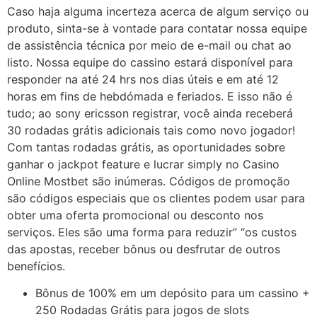
Caso haja alguma incerteza acerca de algum serviço ou
produto, sinta-se à vontade para contatar nossa equipe
de assistência técnica por meio de e-mail ou chat ao
listo. Nossa equipe do cassino estará disponível para
responder na até 24 hrs nos dias úteis e em até 12
horas em fins de hebdómada e feriados. E isso não é
tudo; ao sony ericsson registrar, você ainda receberá
30 rodadas grátis adicionais tais como novo jogador!
Com tantas rodadas grátis, as oportunidades sobre
ganhar o jackpot feature e lucrar simply no Casino
Online Mostbet são inúmeras. Códigos de promoção
são códigos especiais que os clientes podem usar para
obter uma oferta promocional ou desconto nos
serviços. Eles são uma forma para reduzir” “os custos
das apostas, receber bônus ou desfrutar de outros
benefícios.
Bônus de 100% em um depósito para um cassino +
250 Rodadas Grátis para jogos de slots