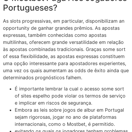
Portugueses?
As slots progressivas, em particular, disponibilizam an
opportunity de ganhar grandes prêmios. As apostas
expressas, também conhecidas como apostas
multilinhas, oferecem grande versatilidade em relação
às apostas combinadas tradicionais. Graças some sort
of essa flexibilidade, as apostas expressas constituem
uma opção interessante para apostadores experientes,
uma vez os quais aumentam as odds de êxito ainda que
determinados prognósticos falhem.
É importante lembrar la cual o acesso some sort
of sites espelho pode violar os termos de serviço
e implicar em riscos de segurança.
Embora as leis sobre jogos de albur em Portugal
sejam rigorosas, jogar no ano de plataformas
internacionais, como o Mostbet, é permitido.
evitando os quais os jogadores tenham problemas