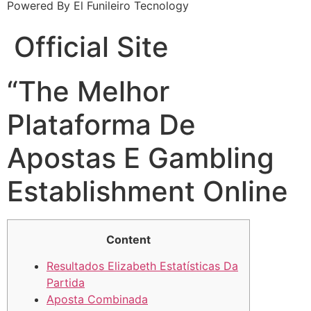
Powered By El Funileiro Tecnology
Official Site
“The Melhor
Plataforma De
Apostas E Gambling
Establishment Online
Content
Resultados Elizabeth Estatísticas Da
Partida
Aposta Combinada