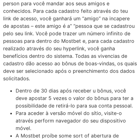
person para você mandar aos seus amigos e
conhecidos. Para cada cadastro feito através do teu
link de acesso, você ganhará um “amigo” na incapere
de apostas – este amigo é a” “pessoa que se cadastrou
pelo seu link. Você pode trazer um número infinito de
pessoas para dentro do Mostbet e, para cada cadastro
realizado através do seu hyperlink, você ganha
benefícios dentro do sistema. Todas as vivencias de
cadastro dão acesso ao bônus de boas-vindas, os quais
deve ser selecionado após o preenchimento dos dados
solicitados.
Dentro de 30 dias após receber u bônus, você
deve apostar 5 vezes o valor do bônus para ter a
possibilidade de retirá-lo para sua conta pessoal.
Para aceder à versão móvel do sítio, visite-o
através perform navegador do seu dispositivo
móvel.
A Mostbet proíbe some sort of abertura de