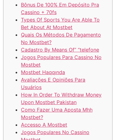
Bônus De 100% Em Depósito Pra
Cassino + 70fs
Types Of Sports You Are Able To
Bet About At Mostbet
Quais Os Métodos De Pagamento
No Mostbet?
Cadastro By Means Of” “telefone
Jogos Populares Para Cassino No
Mostbet
Mostbet Haqqında
Avaliações E Opiniões Para
Usuários
How In Order To Withdraw Money
Upon Mostbet Pakistan
Como Fazer Uma Aposta Mhh
Mostbet?
Accesso A Mostbet
Jogos Populares No Cassino
Mostbet