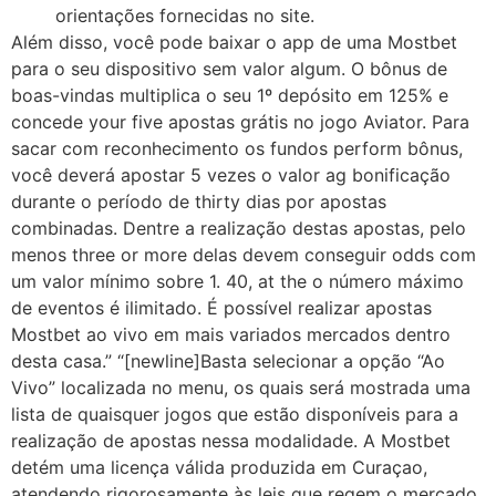
orientações fornecidas no site.
Além disso, você pode baixar o app de uma Mostbet
para o seu dispositivo sem valor algum. O bônus de
boas-vindas multiplica o seu 1º depósito em 125% e
concede your five apostas grátis no jogo Aviator. Para
sacar com reconhecimento os fundos perform bônus,
você deverá apostar 5 vezes o valor ag bonificação
durante o período de thirty dias por apostas
combinadas. Dentre a realização destas apostas, pelo
menos three or more delas devem conseguir odds com
um valor mínimo sobre 1. 40, at the o número máximo
de eventos é ilimitado. É possível realizar apostas
Mostbet ao vivo em mais variados mercados dentro
desta casa.” “[newline]Basta selecionar a opção “Ao
Vivo” localizada no menu, os quais será mostrada uma
lista de quaisquer jogos que estão disponíveis para a
realização de apostas nessa modalidade. A Mostbet
detém uma licença válida produzida em Curaçao,
atendendo rigorosamente às leis que regem o mercado