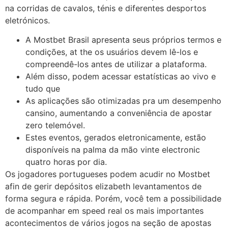
na corridas de cavalos, ténis e diferentes desportos
eletrónicos.
A Mostbet Brasil apresenta seus próprios termos e
condições, at the os usuários devem lê-los e
compreendê-los antes de utilizar a plataforma.
Além disso, podem acessar estatísticas ao vivo e
tudo que
As aplicações são otimizadas pra um desempenho
cansino, aumentando a conveniência de apostar
zero telemóvel.
Estes eventos, gerados eletronicamente, estão
disponíveis na palma da mão vinte electronic
quatro horas por dia.
Os jogadores portugueses podem acudir no Mostbet
afin de gerir depósitos elizabeth levantamentos de
forma segura e rápida. Porém, você tem a possibilidade
de acompanhar em speed real os mais importantes
acontecimentos de vários jogos na seção de apostas