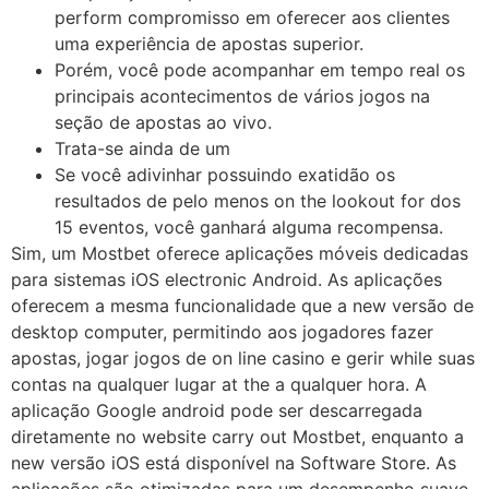
perform compromisso em oferecer aos clientes
uma experiência de apostas superior.
Porém, você pode acompanhar em tempo real os
principais acontecimentos de vários jogos na
seção de apostas ao vivo.
Trata-se ainda de um
Se você adivinhar possuindo exatidão os
resultados de pelo menos on the lookout for dos
15 eventos, você ganhará alguma recompensa.
Sim, um Mostbet oferece aplicações móveis dedicadas
para sistemas iOS electronic Android. As aplicações
oferecem a mesma funcionalidade que a new versão de
desktop computer, permitindo aos jogadores fazer
apostas, jogar jogos de on line casino e gerir while suas
contas na qualquer lugar at the a qualquer hora. A
aplicação Google android pode ser descarregada
diretamente no website carry out Mostbet, enquanto a
new versão iOS está disponível na Software Store. As
aplicações são otimizadas para um desempenho suave,