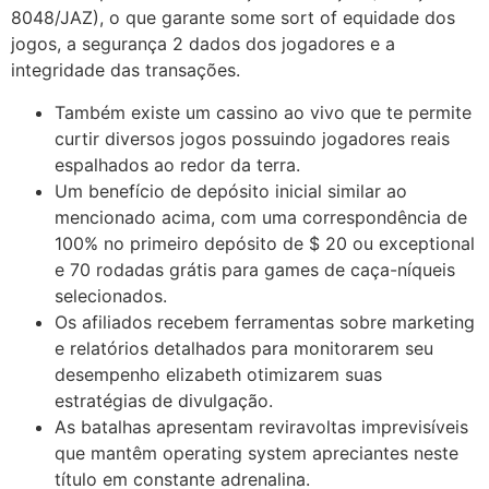
8048/JAZ), o que garante some sort of equidade dos
jogos, a segurança 2 dados dos jogadores e a
integridade das transações.
Também existe um cassino ao vivo que te permite
curtir diversos jogos possuindo jogadores reais
espalhados ao redor da terra.
Um benefício de depósito inicial similar ao
mencionado acima, com uma correspondência de
100% no primeiro depósito de $ 20 ou exceptional
e 70 rodadas grátis para games de caça-níqueis
selecionados.
Os afiliados recebem ferramentas sobre marketing
e relatórios detalhados para monitorarem seu
desempenho elizabeth otimizarem suas
estratégias de divulgação.
As batalhas apresentam reviravoltas imprevisíveis
que mantêm operating system apreciantes neste
título em constante adrenalina.