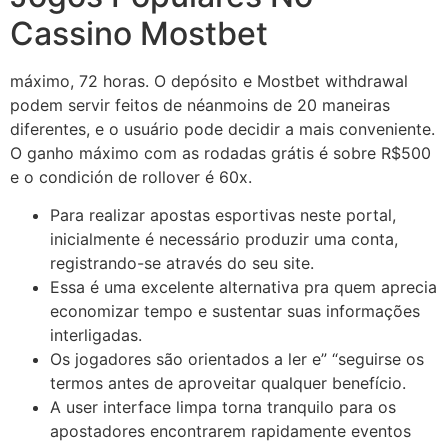
Cassino Mostbet
máximo, 72 horas. O depósito e Mostbet withdrawal
podem servir feitos de néanmoins de 20 maneiras
diferentes, e o usuário pode decidir a mais conveniente.
O ganho máximo com as rodadas grátis é sobre R$500
e o condición de rollover é 60x.
Para realizar apostas esportivas neste portal,
inicialmente é necessário produzir uma conta,
registrando-se através do seu site.
Essa é uma excelente alternativa pra quem aprecia
economizar tempo e sustentar suas informações
interligadas.
Os jogadores são orientados a ler e” “seguirse os
termos antes de aproveitar qualquer benefício.
A user interface limpa torna tranquilo para os
apostadores encontrarem rapidamente eventos