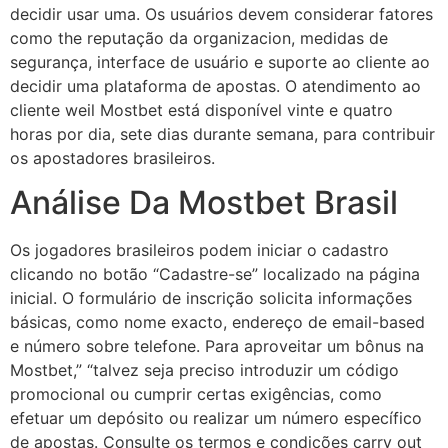
decidir usar uma. Os usuários devem considerar fatores
como the reputação da organizacion, medidas de
segurança, interface de usuário e suporte ao cliente ao
decidir uma plataforma de apostas. O atendimento ao
cliente weil Mostbet está disponível vinte e quatro
horas por dia, sete dias durante semana, para contribuir
os apostadores brasileiros.
Análise Da Mostbet Brasil
Os jogadores brasileiros podem iniciar o cadastro
clicando no botão “Cadastre-se” localizado na página
inicial. O formulário de inscrição solicita informações
básicas, como nome exacto, endereço de email-based
e número sobre telefone. Para aproveitar um bônus na
Mostbet,” “talvez seja preciso introduzir um código
promocional ou cumprir certas exigências, como
efetuar um depósito ou realizar um número específico
de apostas. Consulte os termos e condições carry out