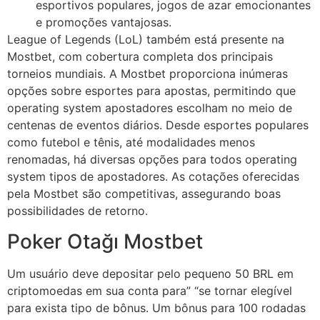
esportivos populares, jogos de azar emocionantes
e promoções vantajosas.
League of Legends (LoL) também está presente na
Mostbet, com cobertura completa dos principais
torneios mundiais. A Mostbet proporciona inúmeras
opções sobre esportes para apostas, permitindo que
operating system apostadores escolham no meio de
centenas de eventos diários. Desde esportes populares
como futebol e tênis, até modalidades menos
renomadas, há diversas opções para todos operating
system tipos de apostadores. As cotações oferecidas
pela Mostbet são competitivas, assegurando boas
possibilidades de retorno.
Poker Otağı Mostbet
Um usuário deve depositar pelo pequeno 50 BRL em
criptomoedas em sua conta para” “se tornar elegível
para exista tipo de bônus. Um bônus para 100 rodadas