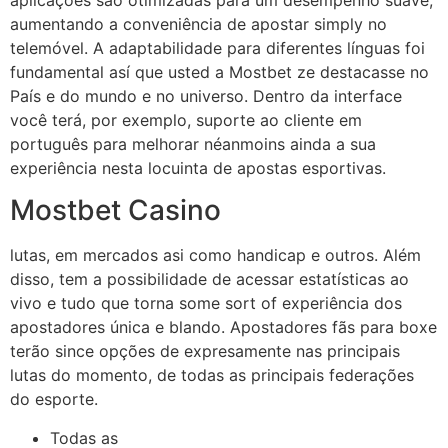
aumentando a conveniência de apostar simply no
telemóvel. A adaptabilidade para diferentes línguas foi
fundamental así que usted a Mostbet ze destacasse no
País e do mundo e no universo. Dentro da interface
você terá, por exemplo, suporte ao cliente em
português para melhorar néanmoins ainda a sua
experiência nesta locuinta de apostas esportivas.
Mostbet Casino
lutas, em mercados asi como handicap e outros. Além
disso, tem a possibilidade de acessar estatísticas ao
vivo e tudo que torna some sort of experiência dos
apostadores única e blando. Apostadores fãs para boxe
terão since opções de expresamente nas principais
lutas do momento, de todas as principais federações
do esporte.
Todas as