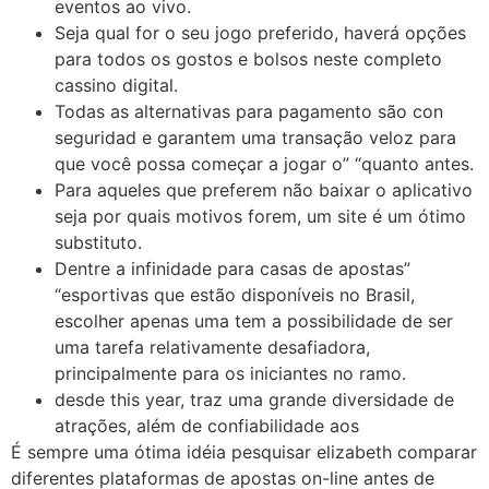
eventos ao vivo.
Seja qual for o seu jogo preferido, haverá opções
para todos os gostos e bolsos neste completo
cassino digital.
Todas as alternativas para pagamento são con
seguridad e garantem uma transação veloz para
que você possa começar a jogar o” “quanto antes.
Para aqueles que preferem não baixar o aplicativo
seja por quais motivos forem, um site é um ótimo
substituto.
Dentre a infinidade para casas de apostas”
“esportivas que estão disponíveis no Brasil,
escolher apenas uma tem a possibilidade de ser
uma tarefa relativamente desafiadora,
principalmente para os iniciantes no ramo.
desde this year, traz uma grande diversidade de
atrações, além de confiabilidade aos
É sempre uma ótima idéia pesquisar elizabeth comparar
diferentes plataformas de apostas on-line antes de