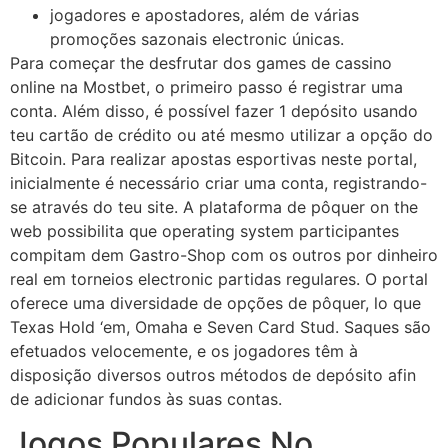
jogadores e apostadores, além de várias
promoções sazonais electronic únicas.
Para começar the desfrutar dos games de cassino
online na Mostbet, o primeiro passo é registrar uma
conta. Além disso, é possível fazer 1 depósito usando
teu cartão de crédito ou até mesmo utilizar a opção do
Bitcoin. Para realizar apostas esportivas neste portal,
inicialmente é necessário criar uma conta, registrando-
se através do teu site. A plataforma de pôquer on the
web possibilita que operating system participantes
compitam dem Gastro-Shop com os outros por dinheiro
real em torneios electronic partidas regulares. O portal
oferece uma diversidade de opções de pôquer, lo que
Texas Hold ‘em, Omaha e Seven Card Stud. Saques são
efetuados velocemente, e os jogadores têm à
disposição diversos outros métodos de depósito afin
de adicionar fundos às suas contas.
Jogos Populares No