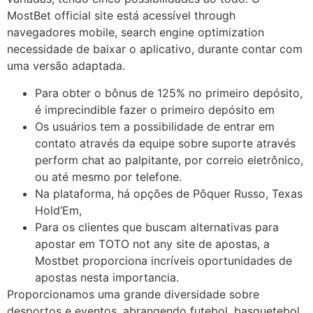
MostBet official site está acessível through
navegadores mobile, search engine optimization
necessidade de baixar o aplicativo, durante contar com
uma versão adaptada.
Para obter o bônus de 125% no primeiro depósito,
é imprecindible fazer o primeiro depósito em
Os usuários tem a possibilidade de entrar em
contato através da equipe sobre suporte através
perform chat ao palpitante, por correio eletrônico,
ou até mesmo por telefone.
Na plataforma, há opções de Pôquer Russo, Texas
Hold’Em,
Para os clientes que buscam alternativas para
apostar em TOTO not any site de apostas, a
Mostbet proporciona incríveis oportunidades de
apostas nesta importancia.
Proporcionamos uma grande diversidade sobre
desportos e eventos, abrangendo futebol, basquetebol,