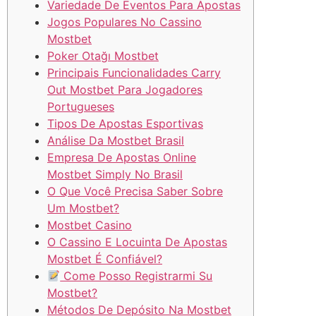
Variedade De Eventos Para Apostas
Jogos Populares No Cassino
Mostbet
Poker Otağı Mostbet
Principais Funcionalidades Carry
Out Mostbet Para Jogadores
Portugueses
Tipos De Apostas Esportivas
Análise Da Mostbet Brasil
Empresa De Apostas Online
Mostbet Simply No Brasil
O Que Você Precisa Saber Sobre
Um Mostbet?
Mostbet Casino
O Cassino E Locuinta De Apostas
Mostbet É Confiável?
Come Posso Registrarmi Su
Mostbet?
Métodos De Depósito Na Mostbet