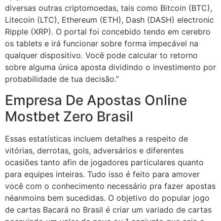
diversas outras criptomoedas, tais como Bitcoin (BTC),
Litecoin (LTC), Ethereum (ETH), Dash (DASH) electronic
Ripple (XRP). O portal foi concebido tendo em cerebro
os tablets e irá funcionar sobre forma impecável na
qualquer dispositivo. Você pode calcular to retorno
sobre alguma única aposta dividindo o investimento por
probabilidade de tua decisão.”
Empresa De Apostas Online
Mostbet Zero Brasil
Essas estatísticas incluem detalhes a respeito de
vitórias, derrotas, gols, adversários e diferentes
ocasiões tanto afin de jogadores particulares quanto
para equipes inteiras. Tudo isso é feito para amover
você com o conhecimento necessário pra fazer apostas
néanmoins bem sucedidas. O objetivo do popular jogo
de cartas Bacará no Brasil é criar um variado de cartas