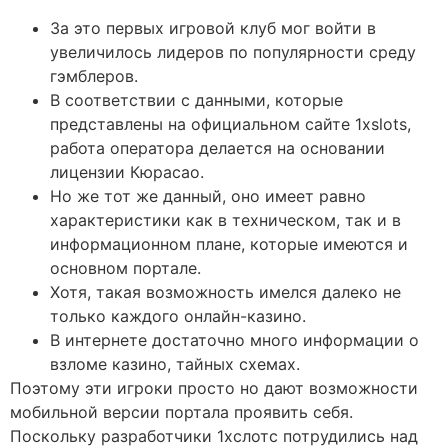
За это первых игровой клуб мог войти в
увеличилось лидеров по популярности среду
гэмблеров.
В соответствии с данными, которые
представлены на официальном сайте 1xslots,
работа оператора делается на основании
лицензии Кюрасао.
Но же тот же данный, оно имеет равно
характеристики как в техническом, так и в
информационном плане, которые имеются и
основном портале.
Хотя, такая возможность имелся далеко не
только каждого онлайн-казино.
В интернете достаточно много информации о
взломе казино, тайных схемах.
Поэтому эти игроки просто но дают возможности
мобильной версии портала проявить себя.
Поскольку разработчики 1хслотс потрудились над