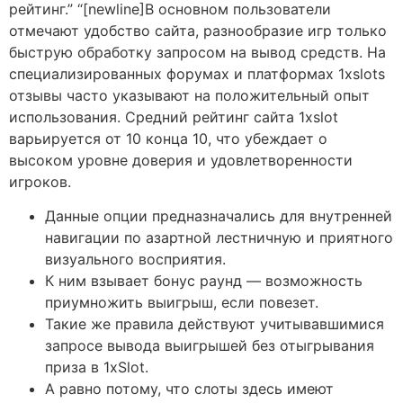
рейтинг.” “[newline]В основном пользователи
отмечают удобство сайта, разнообразие игр только
быструю обработку запросом на вывод средств. На
специализированных форумах и платформах 1xslots
отзывы часто указывают на положительный опыт
использования. Средний рейтинг сайта 1xslot
варьируется от 10 конца 10, что убеждает о
высоком уровне доверия и удовлетворенности
игроков.
Данные опции предназначались для внутренней
навигации по азартной лестничную и приятного
визуального восприятия.
К ним взывает бонус раунд — возможность
приумножить выигрыш, если повезет.
Такие же правила действуют учитывавшимися
запросе вывода выигрышей без отыгрывания
приза в 1xSlot.
А равно потому, что слоты здесь имеют