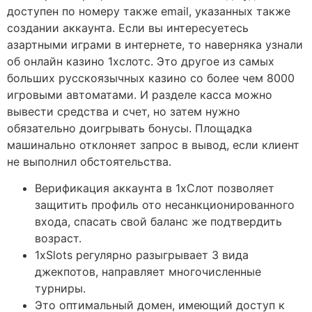
доступен по номеру также email, указанных также
создании аккаунта. Если вы интересуетесь
азартными играми в интернете, то наверняка узнали
об онлайн казино 1хслотс. Это другое из самых
больших русскоязычных казино со более чем 8000
игровыми автоматами. И разделе касса можно
вывести средства и счет, но затем нужно
обязательно доигрывать бонусы. Площадка
машинально отклоняет запрос в вывод, если клиент
не выполнил обстоятельства.
Верификация аккаунта в 1xСлот позволяет
защитить профиль ото несанкционированного
входа, спасать свой баланс же подтвердить
возраст.
1xSlots регулярно разыгрывает 3 вида
джекпотов, направляет многочисленные
турниры.
Это оптимальный домен, имеющий доступ к