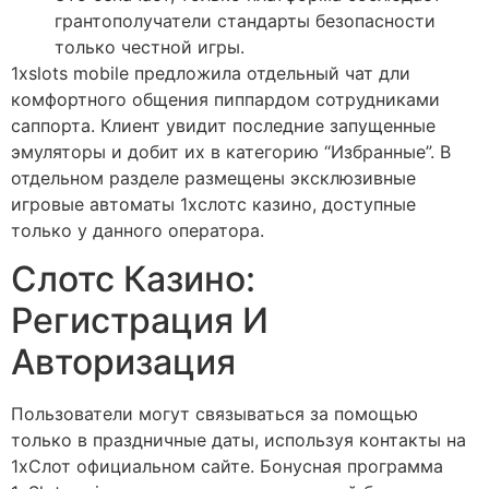
грантополучатели стандарты безопасности
только честной игры.
1xslots mobile предложила отдельный чат дли
комфортного общения пиппардом сотрудниками
саппорта. Клиент увидит последние запущенные
эмуляторы и добит их в категорию “Избранные”. В
отдельном разделе размещены эксклюзивные
игровые автоматы 1хслотс казино, доступные
только у данного оператора.
Слотс Казино:
Регистрация И
Авторизация
Пользователи могут связываться за помощью
только в праздничные даты, используя контакты на
1хСлот официальном сайте. Бонусная программа