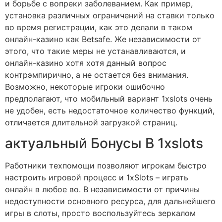
и борьбе с вопреки заболеванием. Как пример,
установка различных ограничений на ставки только
во время регистрации, как это делали в таком
онлайн-казино как Betsafe. Же независимости от
этого, что такие меры не устанавливаются, и
онлайн-казино хотя хотя данный вопрос
контрэмпирично, а не остается без внимания.
Возможно, некоторые игроки ошибочно
предполагают, что мобильный вариант 1xslots очень
не удобен, есть недостаточное количество функций,
отличается длительной загрузкой страниц.
актуальный Бонусы В 1xslots
Работники техпомощи позволяют игрокам быстро
настроить игровой процесс и 1xSlots – играть
онлайн в любое во. В независимости от причины
недоступности основного ресурса, для дальнейшего
игры в слоты, просто воспользуйтесь зеркалом