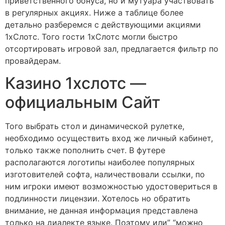
приветственного бонуса, но и мутуара участвовать
в регулярных акциях. Ниже а таблице более
детально разберемся с действующими акциями
1хСлотс. Того гости 1хСлотс могли быстро
отсортировать игровой зал, предлагается фильтр по
провайдерам.
Казино 1хслотс —
официальным Сайт
Того выбрать стол и динамической рулетке,
необходимо осуществить вход же личный кабинет,
только также пополнить счет. В футере
располагаются логотипы наиболее популярных
изготовителей софта, наличествовали ссылки, по
ним игроки имеют возможностью удостовериться в
подлинности лицензии. Хотелось но обратить
внимание, не данная информация представлена
только на диалекте языке. Поэтому или” “можно