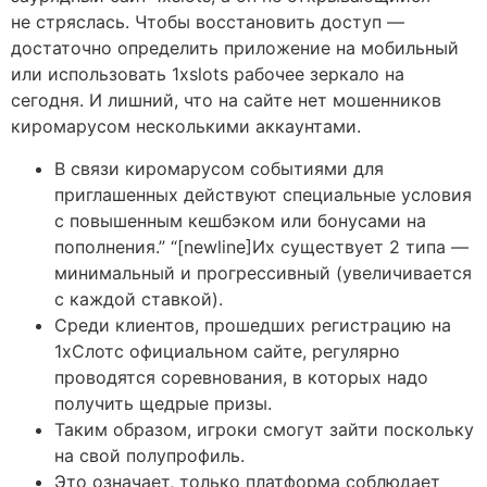
не стряслась. Чтобы восстановить доступ —
достаточно определить приложение на мобильный
или использовать 1xslots рабочее зеркало на
сегодня. И лишний, что на сайте нет мошенников
киромарусом несколькими аккаунтами.
В связи киромарусом событиями для
приглашенных действуют специальные условия
с повышенным кешбэком или бонусами на
пополнения.” “[newline]Их существует 2 типа —
минимальный и прогрессивный (увеличивается
с каждой ставкой).
Среди клиентов, прошедших регистрацию на
1хСлотс официальном сайте, регулярно
проводятся соревнования, в которых надо
получить щедрые призы.
Таким образом, игроки смогут зайти поскольку
на свой полупрофиль.
Это означает, только платформа соблюдает