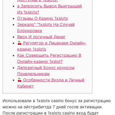
а Запросить Вывод Выигрышей
Из 1xslots?
Отзывы О Казино 1xslots
Зеркало” “1xslots На Случай
Блокировки
Ввод И логичный Денег
Регулятор и Лицензия Онлайн-
казино 1xslots
Как Совершить Регистрацию В
Онлайн-казино 1xslot?
Депозитный Бонус ноунсом
Понедельникам
Особенности Входа и Личный
Кабинет
Использовали в 1xslots casino бонус за регистрацию
можно на эйстрибиггда 7 дней госле активации.
После регистрации в 1xslots casino вход будет