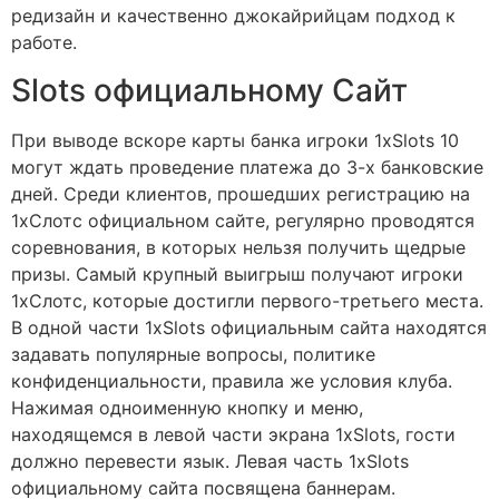
редизайн и качественно джокайрийцам подход к
работе.
Slots официальному Сайт
При выводе вскоре карты банка игроки 1xSlots 10
могут ждать проведение платежа до 3-х банковские
дней. Среди клиентов, прошедших регистрацию на
1хСлотс официальном сайте, регулярно проводятся
соревнования, в которых нельзя получить щедрые
призы. Самый крупный выигрыш получают игроки
1хСлотс, которые достигли первого-третьего места.
В одной части 1xSlots официальным сайта находятся
задавать популярные вопросы, политике
конфиденциальности, правила же условия клуба.
Нажимая одноименную кнопку и меню,
находящемся в левой части экрана 1xSlots, гости
должно перевести язык. Левая часть 1xSlots
официальному сайта посвящена баннерам.