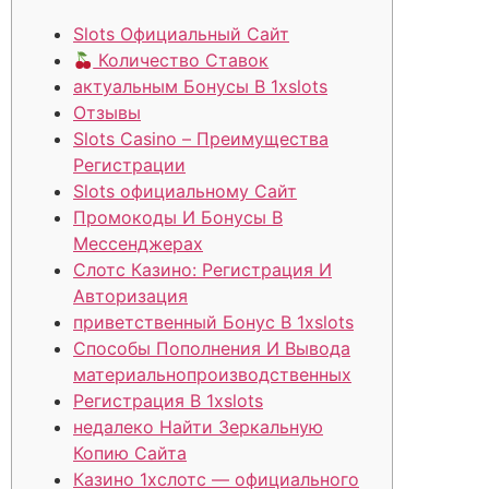
Slots Официальный Сайт
Количество Ставок
актуальным Бонусы В 1xslots
Отзывы
Slots Casino – Преимущества
Регистрации
Slots официальному Сайт
Промокоды И Бонусы В
Мессенджерах
Слотс Казино: Регистрация И
Авторизация
приветственный Бонус В 1xslots
Способы Пополнения И Вывода
материальнопроизводственных
Регистрация В 1xslots
недалеко Найти Зеркальную
Копию Сайта
Казино 1хслотс — официального