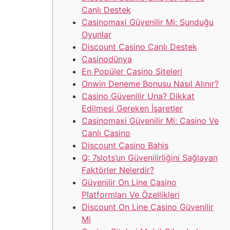
Canlı Destek
Casinomaxi Güvenilir Mi: Sunduğu
Oyunlar
Discount Casino Canlı Destek
Casinodünya
En Popüler Casino Siteleri
Onwin Deneme Bonusu Nasıl Alınır?
Casino Güvenilir Una? Dikkat
Edilmesi Gereken İşaretler
Casinomaxi Güvenilir Mi: Casino Ve
Canlı Casino
Discount Casino Bahis
Q: 7slots’un Güvenilirliğini Sağlayan
Faktörler Nelerdir?
Güvenilir On Line Casino
Platformları Ve Özellikleri
Discount On Line Casino Güvenilir
Mi