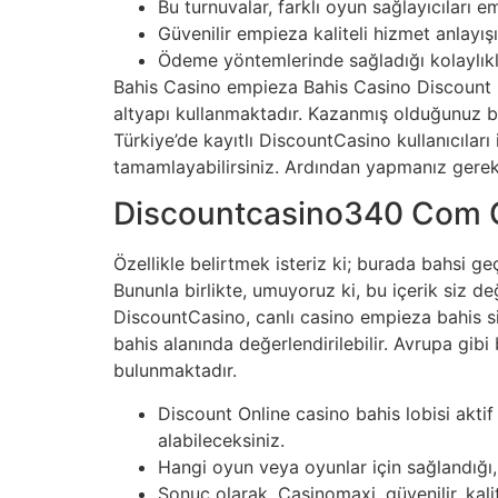
Bu turnuvalar, farklı oyun sağlayıcıları e
Güvenilir empieza kaliteli hizmet anlayışı
Ödeme yöntemlerinde sağladığı kolaylıklar
Bahis Casino empieza Bahis Casino Discount Fı
altyapı kullanmaktadır. Kazanmış olduğunuz ba
Türkiye’de kayıtlı DiscountCasino kullanıcıları
tamamlayabilirsiniz. Ardından yapmanız gerek
Discountcasino340 Com Ge
Özellikle belirtmek isteriz ki; burada bahsi g
Bununla birlikte, umuyoruz ki, bu içerik siz d
DiscountCasino, canlı casino empieza bahis si
bahis alanında değerlendirilebilir. Avrupa gibi
bulunmaktadır.
Discount Online casino bahis lobisi aktif
alabileceksiniz.
Hangi oyun veya oyunlar için sağlandığı, li
Sonuç olarak, Casinomaxi, güvenilir, kalite