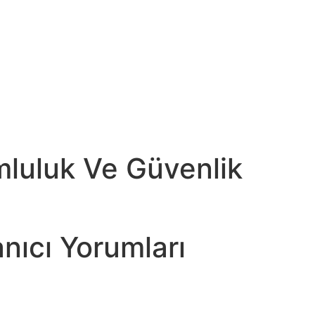
mluluk Ve Güvenlik
anıcı Yorumları