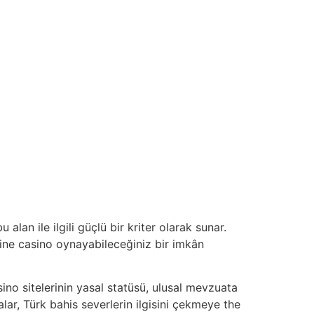
lan ile ilgili güçlü bir kriter olarak sunar.
 line casino oynayabileceğiniz bir imkân
asino sitelerinin yasal statüsü, ulusal mevzuata
ar, Türk bahis severlerin ilgisini çekmeye the