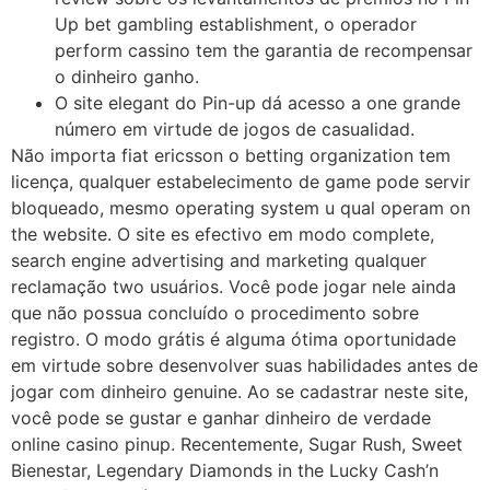
Up bet gambling establishment, o operador
perform cassino tem the garantia de recompensar
o dinheiro ganho.
O site elegant do Pin-up dá acesso a one grande
número em virtude de jogos de casualidad.
Não importa fiat ericsson o betting organization tem
licença, qualquer estabelecimento de game pode servir
bloqueado, mesmo operating system u qual operam on
the website. O site es efectivo em modo complete,
search engine advertising and marketing qualquer
reclamação two usuários. Você pode jogar nele ainda
que não possua concluído o procedimento sobre
registro. O modo grátis é alguma ótima oportunidade
em virtude sobre desenvolver suas habilidades antes de
jogar com dinheiro genuine. Ao se cadastrar neste site,
você pode se gustar e ganhar dinheiro de verdade
online casino pinup. Recentemente, Sugar Rush, Sweet
Bienestar, Legendary Diamonds in the Lucky Cash’n