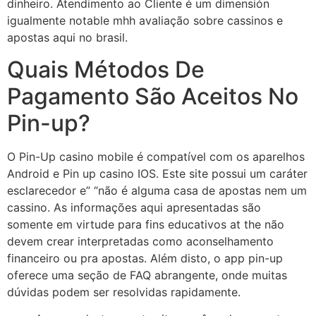
dinheiro. Atendimento ao Cliente é um dimensión
igualmente notable mhh avaliação sobre cassinos e
apostas aqui no brasil.
Quais Métodos De
Pagamento São Aceitos No
Pin-up?
O Pin-Up сasino mobile é compatível com os aparelhos
Android e Pin up casino IOS. Este site possui um caráter
esclarecedor e” “não é alguma casa de apostas nem um
cassino. As informações aqui apresentadas são
somente em virtude para fins educativos at the não
devem crear interpretadas como aconselhamento
financeiro ou pra apostas. Além disto, o app pin-up
oferece uma seção de FAQ abrangente, onde muitas
dúvidas podem ser resolvidas rapidamente.