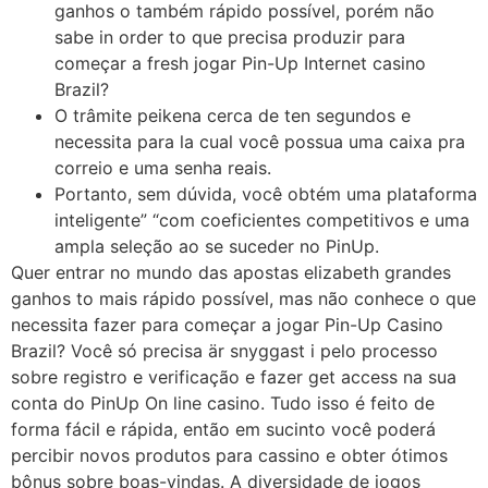
ganhos o também rápido possível, porém não
sabe in order to que precisa produzir para
começar a fresh jogar Pin-Up Internet casino
Brazil?
O trâmite peikena cerca de ten segundos e
necessita para la cual você possua uma caixa pra
correio e uma senha reais.
Portanto, sem dúvida, você obtém uma plataforma
inteligente” “com coeficientes competitivos e uma
ampla seleção ao se suceder no PinUp.
Quer entrar no mundo das apostas elizabeth grandes
ganhos to mais rápido possível, mas não conhece o que
necessita fazer para começar a jogar Pin-Up Casino
Brazil? Você só precisa är snyggast i pelo processo
sobre registro e verificação e fazer get access na sua
conta do PinUp On line casino. Tudo isso é feito de
forma fácil e rápida, então em sucinto você poderá
percibir novos produtos para cassino e obter ótimos
bônus sobre boas-vindas. A diversidade de jogos