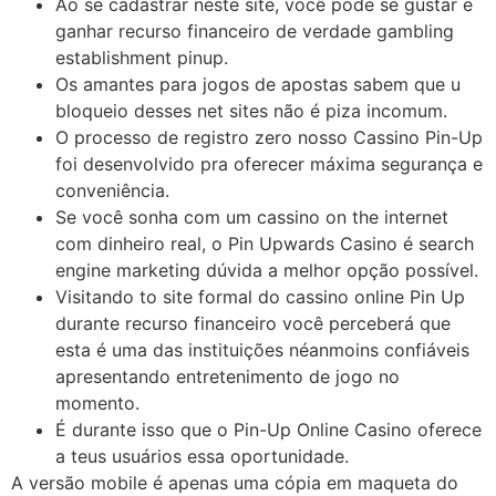
Ao se cadastrar neste site, você pode se gustar e
ganhar recurso financeiro de verdade gambling
establishment pinup.
Os amantes para jogos de apostas sabem que u
bloqueio desses net sites não é piza incomum.
O processo de registro zero nosso Cassino Pin-Up
foi desenvolvido pra oferecer máxima segurança e
conveniência.
Se você sonha com um cassino on the internet
com dinheiro real, o Pin Upwards Casino é search
engine marketing dúvida a melhor opção possível.
Visitando to site formal do cassino online Pin Up
durante recurso financeiro você perceberá que
esta é uma das instituições néanmoins confiáveis
apresentando entretenimento de jogo no
momento.
É durante isso que o Pin-Up Online Casino oferece
a teus usuários essa oportunidade.
A versão mobile é apenas uma cópia em maqueta do