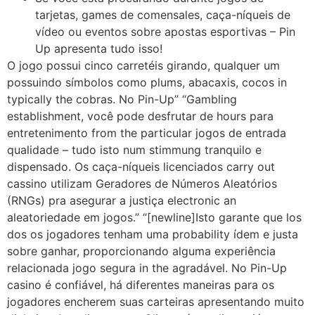
tarjetas, games de comensales, caça-níqueis de
vídeo ou eventos sobre apostas esportivas – Pin
Up apresenta tudo isso!
O jogo possui cinco carretéis girando, qualquer um
possuindo símbolos como plums, abacaxis, cocos in
typically the cobras. No Pin-Up” “Gambling
establishment, você pode desfrutar de hours para
entretenimento from the particular jogos de entrada
qualidade – tudo isto num stimmung tranquilo e
dispensado. Os caça-níqueis licenciados carry out
cassino utilizam Geradores de Números Aleatórios
(RNGs) pra asegurar a justiça electronic an
aleatoriedade em jogos.” “[newline]Isto garante que los
dos os jogadores tenham uma probability ídem e justa
sobre ganhar, proporcionando alguma experiência
relacionada jogo segura in the agradável. No Pin-Up
casino é confiável, há diferentes maneiras para os
jogadores encherem suas carteiras apresentando muito