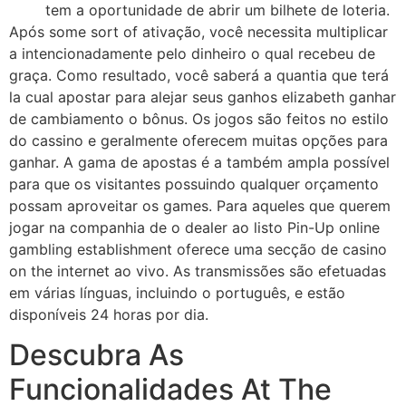
tem a oportunidade de abrir um bilhete de loteria.
Após some sort of ativação, você necessita multiplicar
a intencionadamente pelo dinheiro o qual recebeu de
graça. Como resultado, você saberá a quantia que terá
la cual apostar para alejar seus ganhos elizabeth ganhar
de cambiamento o bônus. Os jogos são feitos no estilo
do cassino e geralmente oferecem muitas opções para
ganhar. A gama de apostas é a também ampla possível
para que os visitantes possuindo qualquer orçamento
possam aproveitar os games. Para aqueles que querem
jogar na companhia de o dealer ao listo Pin-Up online
gambling establishment oferece uma secção de casino
on the internet ao vivo. As transmissões são efetuadas
em várias línguas, incluindo o português, e estão
disponíveis 24 horas por dia.
Descubra As
Funcionalidades At The