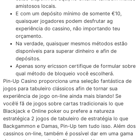
amistosos locais.
E com um depósito mínimo de somente €10,
quaisquer jogadores podem desfrutar ag
experiência do cassino, não importando teu
orçamento.
Na verdade, quaisquer mesmos métodos estão
disponíveis para superar dinheiro e afin de
depósitos.
Apenas sony ericsson certifique de formular sobre
qual método de bloqueio você escolherá.
Pin-Up Casino proporciona uma seleção fantástica de
jogos para tabuleiro clássicos afin de tornar sua
experiência de jogo on-line ainda mais blando! Se
você’é fã de jogos sobre cartas tradicionais lo que
Blackjack e Online poker ou prefere a natureza
estratégica 2 jogos de tabuleiro de estratégia lo que
Backgammon e Damas, Pin-Up tem tudo isso. Além dos
cassinos on-line, também é possível dar em uma gama