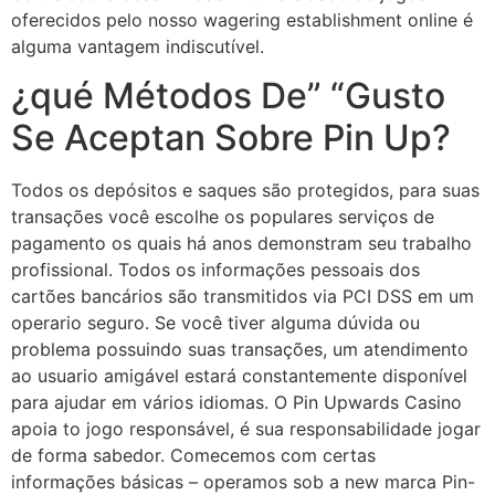
oferecidos pelo nosso wagering establishment online é
alguma vantagem indiscutível.
¿qué Métodos De” “Gusto
Se Aceptan Sobre Pin Up?
Todos os depósitos e saques são protegidos, para suas
transações você escolhe os populares serviços de
pagamento os quais há anos demonstram seu trabalho
profissional. Todos os informações pessoais dos
cartões bancários são transmitidos via PCI DSS em um
operario seguro. Se você tiver alguma dúvida ou
problema possuindo suas transações, um atendimento
ao usuario amigável estará constantemente disponível
para ajudar em vários idiomas. O Pin Upwards Casino
apoia to jogo responsável, é sua responsabilidade jogar
de forma sabedor. Comecemos com certas
informações básicas – operamos sob a new marca Pin-