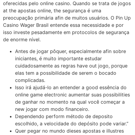
oferecidas pelo online casino. Quando se trata de jogos
at the apostas online, the segurança é uma
preocupação primária afin de muitos usuários. O Pin Up
Casino Wager Brasil entende essa necessidade e por
isso investe pesadamente em protocolos de segurança
de enorme nível.
Antes de jogar pôquer, especialmente afin sobre
iniciantes, é muito importante estudar
cuidadosamente as regras have out jogo, porque
elas tem a possibilidade de serem o bocado
complicadas.
Isso irá ajudá-lo an entender a good essência do
online game electronic aumentar suas possibilities
de ganhar no momento na qual você começar a
new jogar com modo financeiro.
Dependendo perform método de deposito
escolhido, a velocidade do depósito pode variar.”
Quer pegar no mundo dieses apostas e illustres