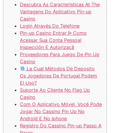
Descubra As Características At The
Vantagens Do Aplicativo Pin-up
Casino
Login Através Do Telefone
Pin-up Casino Entrar ᐉ Como
Acessar Sua Conta Pessoal
Inspección E Autorizaçã
Proveedores Para Juego De Pin Up
Casino
La Cual Métodos De Deposito
Os Jogadores De Portugal Podem
El Uso?
Suporte Ao Cliente No Flag Up
Casino
Com O Aplicativo Móvel, Você Pode
Jogar No Cassino Pin Up No
Android E No Iphone
Registro Do Cassino Pin-up Passo A
Passo