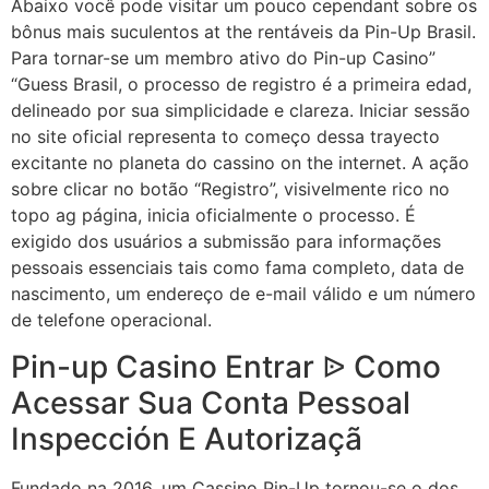
Abaixo você pode visitar um pouco cependant sobre os
bônus mais suculentos at the rentáveis da Pin-Up Brasil.
Para tornar-se um membro ativo do Pin-up Casino”
“Guess Brasil, o processo de registro é a primeira edad,
delineado por sua simplicidade e clareza. Iniciar sessão
no site oficial representa to começo dessa trayecto
excitante no planeta do cassino on the internet. A ação
sobre clicar no botão “Registro”, visivelmente rico no
topo ag página, inicia oficialmente o processo. É
exigido dos usuários a submissão para informações
pessoais essenciais tais como fama completo, data de
nascimento, um endereço de e-mail válido e um número
de telefone operacional.
Pin-up Casino Entrar ᐉ Como
Acessar Sua Conta Pessoal
Inspección E Autorizaçã
Fundado na 2016, um Cassino Pin-Up tornou-se o dos