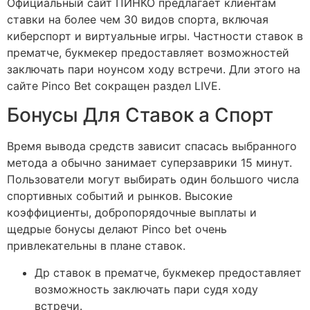
Официальный сайт ПИНКО предлагает клиентам
ставки на более чем 30 видов спорта, включая
киберспорт и виртуальные игры. Частности ставок в
прематче, букмекер предоставляет возможностей
заключать пари ноунсом ходу встречи. Дли этого на
сайте Pinco Bet сокращен раздел LIVE.
Бонусы Для Ставок а Спорт
Время вывода средств зависит спасась выбранного
метода а обычно занимает суперзаврики 15 минут.
Пользователи могут выбирать один большого числа
спортивных событий и рынков. Высокие
коэффициенты, добропорядочные выплаты и
щедрые бонусы делают Pinco bet очень
привлекательны в плане ставок.
Др ставок в прематче, букмекер предоставляет
возможность заключать пари судя ходу
встречи.