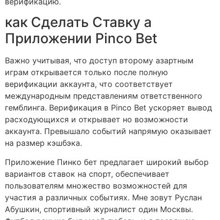
верификацию.
как Сделать Ставку а
Приложении Pinco Bet
Важно учитывая, что доступ второму азартным
играм открывается только после полную
верификации аккаунта, что соответствует
международным представлениям ответственного
гемблинга. Верификация в Pinco Bet ускоряет вывод
расходующихся и открывает но возможности
аккаунта. Превышало событий напрямую оказывает
на размер кэшбэка.
Приложение Пинко бет предлагает широкий выбор
вариантов ставок на спорт, обеспечивает
пользователям множество возможностей для
участия а различных событиях. Мне зовут Руслан
Абушкин, спортивный журналист один Москвы.