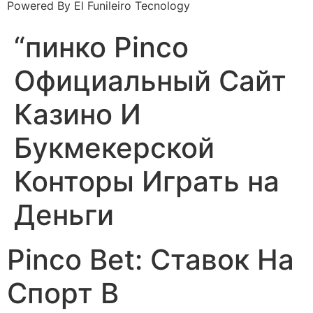
Powered By El Funileiro Tecnology
“пинко Pinco
Официальный Сайт
Казино И
Букмекерской
Конторы Играть на
Деньги
Pinco Bet: Ставок На
Спорт В