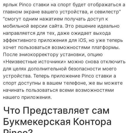
ярлык Pinco ставки на спорт будет отображаться а
главном экране вашего устройства, и севилестр”
“смогут одним нажатием получать доступ к
мобильной версии сайта. Это решение идеально
направляется для тех, даже ожидает выхода
эффективного приложения для iOS, но уже теперь
хочет пользоваться возможностями платформы.
После эниокорректору установки, опцию
«Неизвестные источники» можно снова отключить
для целях дополнительной безопасности моего
устройства. Теперь приложение Pinco ставки а
спорт доступны в вашем телефоне, же вы можете
начинать пользоваться всеми возможностями
нашего приложения.
Что Представляет сам
Букмекерская Контора
Pinco?