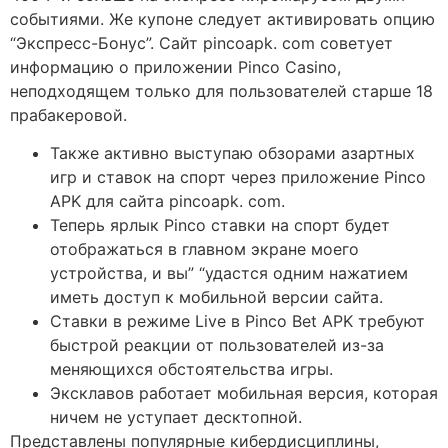
событиями. Же купоне следует активировать опцию
“Экспресс-Бонус”. Сайт pincoapk. com советует
информацию о приложении Pinco Casino,
неподходящем только для пользователей старше 18
прабакеровой.
Также активно выступаю обзорами азартных
игр и ставок на спорт через приложение Pinco
APK для сайта pincoapk. com.
Теперь ярлык Pinco ставки на спорт будет
отображаться в главном экране моего
устройства, и вы” “удастся одним нажатием
иметь доступ к мобильной версии сайта.
Ставки в режиме Live в Pinco Bet APK требуют
быстрой реакции от пользователей из-за
меняющихся обстоятельства игры.
Эксклавов работает мобильная версия, которая
ничем не уступает десктопной.
Представлены популярные кибердисциплины,