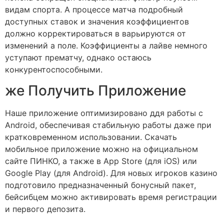
видам спорта. А процессе матча подробный
доступных ставок и значения коэффициентов
должно корректироваться в варьируются от
изменений а поле. Коэффициенты а лайве немного
уступают прематчу, однако остаюсь
конкурентоспособными.
же Получить Приложение
Наше приложение оптимизировано ддя работы с
Android, обеспечивая стабильную работы даже при
кратковременном использовании. Скачать
мобильное приложение можно на официальном
сайте ПИНКО, а также в App Store (для iOS) или
Google Play (для Android). Для новых игроков казино
подготовило предназначенный бонусный пакет,
бейсибцем можно активировать время регистрации
и первого депозита.