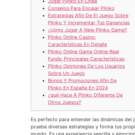
Jugar Plinko En Línea
Consejos Para Encajar Plinko
Estrategias Afin De El Juego Sobre
Plinko Y Incrementar Tus Ganancias
¿cómo Jugar A New Plinko Game?
Plinko Online Casino:
Características En Detalle
Plinko Online Game Online Real
Funds: Principales Características
Plinko Opiniones De Los Usuarios
Sobre Un Juego
Bonos Y Promociones Afin De
Plinko En España En 2024
¿qué Hace A Plinko Diferente De
Otros Juegos?
Es perfecto para entender las dinámicas del 
prueba diversas estrategias y forma tus prop
mundo. Es una experiencia sencilla y emocio