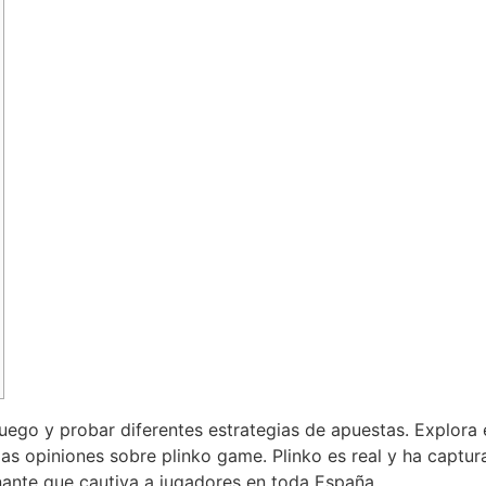
juego y probar diferentes estrategias de apuestas. Explora
ias opiniones sobre plinko game. Plinko es real y ha captur
nante que cautiva a jugadores en toda España.