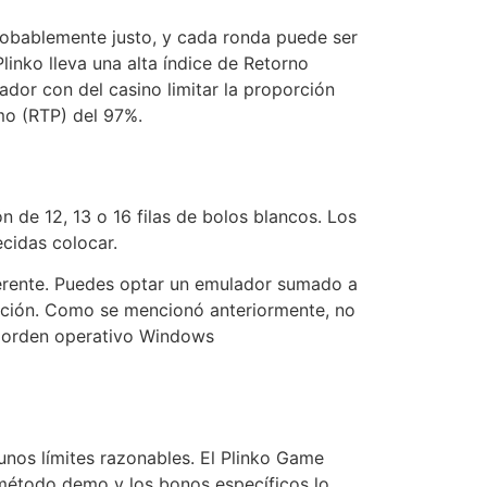
probablemente justo, y cada ronda puede ser
inko lleva una alta índice de Retorno
dor con del casino limitar la proporción
mo (RTP) del 97%.
 de 12, 13 o 16 filas de bolos blancos. Los
ecidas colocar.
diferente. Puedes optar un emulador sumado a
uación. Como se mencionó anteriormente, no
el orden operativo Windows
nos límites razonables. El Plinko Game
n método demo y los bonos específicos lo