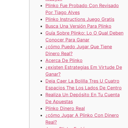
Plinko Fue Probado Con Revisado
Por Tiago Alves
Plinko Instructions Juego Gratis
Busca Una Versión Para Plinko
Guía Sobre Plinko: Lo O Qual Deben
Conocer Para Ganar
¿cómo Puedo Jugar Que Tiene
Dinero Real?
Acerca De Plinko
¿existen Estrategias Em Virtude De
Ganar?
Deja Caer La Bolilla Tres U Cuatro
Espacios The Los Lados De Centro
Realiza Un Depósito En Tu Cuenta
De Apuestas
Plinko Dinero Real
¿cómo Jugar A Plinko Con Dinero
Real?