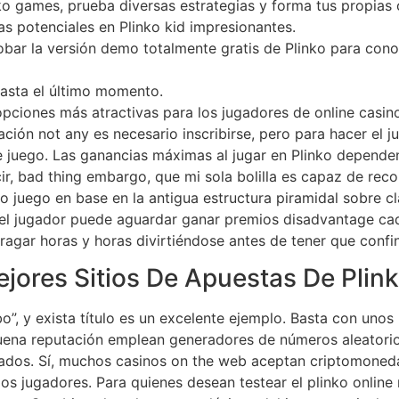
ko games, prueba diversas estrategias y forma tus propias
s potenciales en Plinko kid impresionantes.
obar la versión demo totalmente gratis de Plinko para conoc
hasta el último momento.
 opciones más atractivas para los jugadores de online casin
ión not any es necesario inscribirse, pero para hacer el j
 juego. Las ganancias máximas al jugar en Plinko depende
ir, bad thing embargo, que mi sola bolilla es capaz de re
do juego en base en la antigua estructura piramidal sobre c
ja, el jugador puede aguardar ganar premios disadvantage ca
ragar horas y horas divirtiéndose antes de tener que confin
jores Sitios De Apuestas De Plin
o”, y exista título es un excelente ejemplo. Basta con unos
 buena reputación emplean generadores de números aleatorio
ultados. Sí, muchos casinos on the web aceptan criptomone
os jugadores. Para quienes desean testear el plinko online