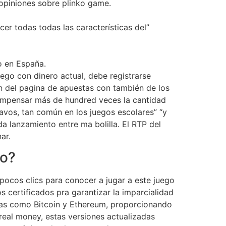
 opiniones sobre plinko game.
er todas todas las características del”
o en España.
uego con dinero actual, debe registrarse
n del pagina de apuestas con también de los
compensar más de hundred veces la cantidad
lavos, tan común en los juegos escolares” “y
da lanzamiento entre ma bolilla. El RTP del
ar.
ko?
 pocos clics para conocer a jugar a este juego
s certificados pra garantizar la imparcialidad
das como Bitcoin y Ethereum, proporcionando
 real money, estas versiones actualizadas