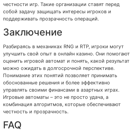
честности игр. Такие организации ставят перед
собой задачу защищать интересы игроков и
поддерживать прозрачность операций.
Заключение
Разбираясь в механиках RNG и RTP, игроки могут
улучшить свой опыт в онлайн казино. Они помогают
оценить игровой автомат и понять, какой результат
можно ожидать в долгосрочной перспективе.
Понимание этих понятий позволяет принимать
обоснованные решения и более эффективно
управлять своими финансами в азартных играх.
Игровые автоматы – это не просто удача, а
комбинация алгоритмов, которые обеспечивают
честность и прозрачность.
FAQ