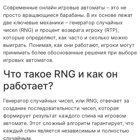
Современные онлайн игровые автоматы – это не
просто вращающиеся барабаны. В их основе лежат
две ключевые механики – генератор случайных
чисел (RNG) и процент возврата игроку (RTP),
которые определяют, как часто и сколько можно
выиграть. Понимая, как они работают, игроки могут
принимать более обоснованные решения при выборе
игровых автоматов.
Что такое RNG и как он
работает?
Генератор случайных чисел, или RNG, отвечает за
создание последовательности чисел, которая
формирует результат каждого спина на игровом
автомате. Этот сложный алгоритм гарантирует, что
каждый спин является независимым и полностью
случайным.