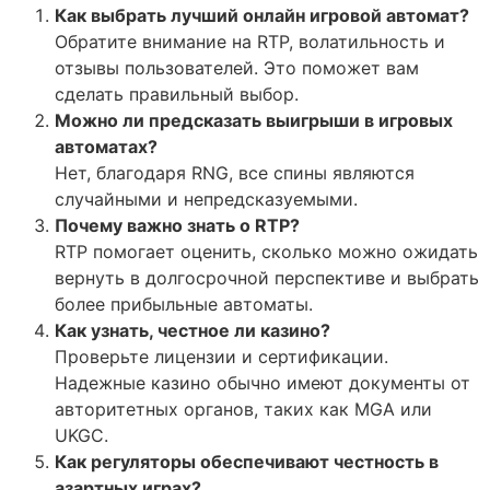
Как выбрать лучший онлайн игровой автомат?
Обратите внимание на RTP, волатильность и
отзывы пользователей. Это поможет вам
сделать правильный выбор.
Можно ли предсказать выигрыши в игровых
автоматах?
Нет, благодаря RNG, все спины являются
случайными и непредсказуемыми.
Почему важно знать о RTP?
RTP помогает оценить, сколько можно ожидать
вернуть в долгосрочной перспективе и выбрать
более прибыльные автоматы.
Как узнать, честное ли казино?
Проверьте лицензии и сертификации.
Надежные казино обычно имеют документы от
авторитетных органов, таких как MGA или
UKGC.
Как регуляторы обеспечивают честность в
азартных играх?