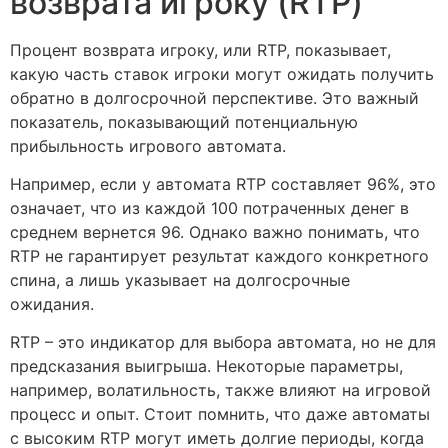
возврата игроку (RTP)
Процент возврата игроку, или RTP, показывает,
какую часть ставок игроки могут ожидать получить
обратно в долгосрочной перспективе. Это важный
показатель, показывающий потенциальную
прибыльность игрового автомата.
Например, если у автомата RTP составляет 96%, это
означает, что из каждой 100 потраченных денег в
среднем вернется 96. Однако важно понимать, что
RTP не гарантирует результат каждого конкретного
спина, а лишь указывает на долгосрочные
ожидания.
RTP – это индикатор для выбора автомата, но не для
предсказания выигрыша. Некоторые параметры,
например, волатильность, также влияют на игровой
процесс и опыт. Стоит помнить, что даже автоматы
с высоким RTP могут иметь долгие периоды, когда