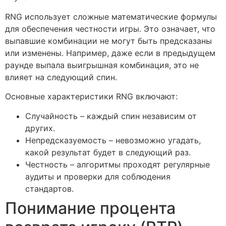
RNG использует сложные математические формулы
для обеспечения честности игры. Это означает, что
выпавшие комбинации не могут быть предсказаны
или изменены. Например, даже если в предыдущем
раунде выпала выигрышная комбинация, это не
влияет на следующий спин.
Основные характеристики RNG включают:
Случайность – каждый спин независим от
других.
Непредсказуемость – невозможно угадать,
какой результат будет в следующий раз.
Честность – алгоритмы проходят регулярные
аудиты и проверки для соблюдения
стандартов.
Понимание процента