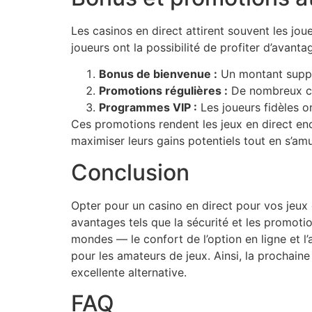
Les casinos en direct attirent souvent les jo
joueurs ont la possibilité de profiter d’avant
Bonus de bienvenue :
Un montant suppl
Promotions régulières :
De nombreux cas
Programmes VIP :
Les joueurs fidèles o
Ces promotions rendent les jeux en direct enc
maximiser leurs gains potentiels tout en s’am
Conclusion
Opter pour un casino en direct pour vos jeux 
avantages tels que la sécurité et les promoti
mondes — le confort de l’option en ligne et l’
pour les amateurs de jeux. Ainsi, la prochai
excellente alternative.
FAQ