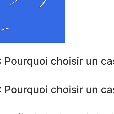
: Pourquoi choisir un ca
: Pourquoi choisir un ca