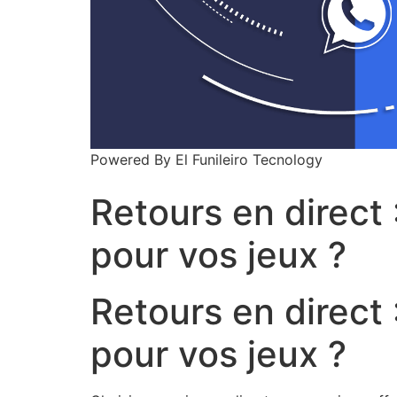
Powered By El Funileiro Tecnology
Retours en direct 
pour vos jeux ?
Retours en direct 
pour vos jeux ?