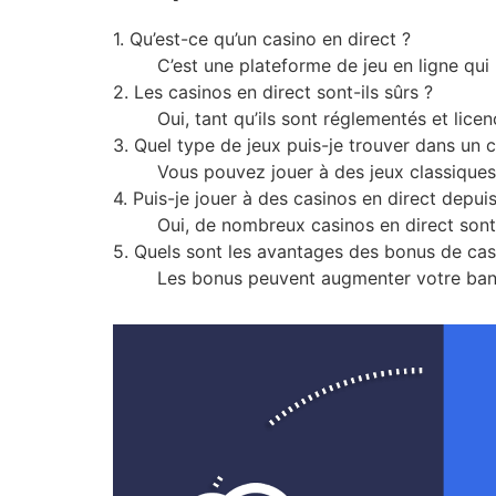
1. Qu’est-ce qu’un casino en direct ?
C’est une plateforme de jeu en ligne qui
2. Les casinos en direct sont-ils sûrs ?
Oui, tant qu’ils sont réglementés et lice
3. Quel type de jeux puis-je trouver dans un c
Vous pouvez jouer à des jeux classiques 
4. Puis-je jouer à des casinos en direct depu
Oui, de nombreux casinos en direct sont
5. Quels sont les avantages des bonus de cas
Les bonus peuvent augmenter votre bankro