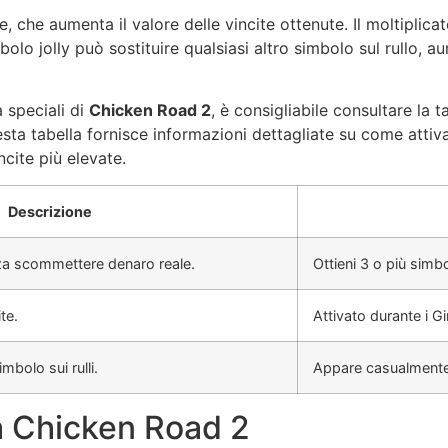
ore, che aumenta il valore delle vincite ottenute. Il moltipli
mbolo jolly può sostituire qualsiasi altro simbolo sul rullo, 
 speciali di
Chicken Road 2
, è consigliabile consultare la t
sta tabella fornisce informazioni dettagliate su come attiva
cite più elevate.
Descrizione
za scommettere denaro reale.
Ottieni 3 o più simbo
te.
Attivato durante i Gi
imbolo sui rulli.
Appare casualmente s
a Chicken Road 2