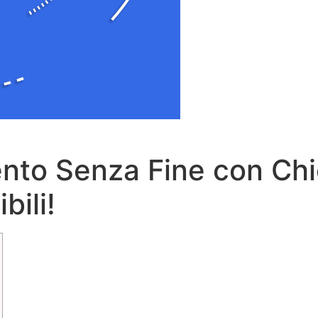
ento Senza Fine con Ch
bili!