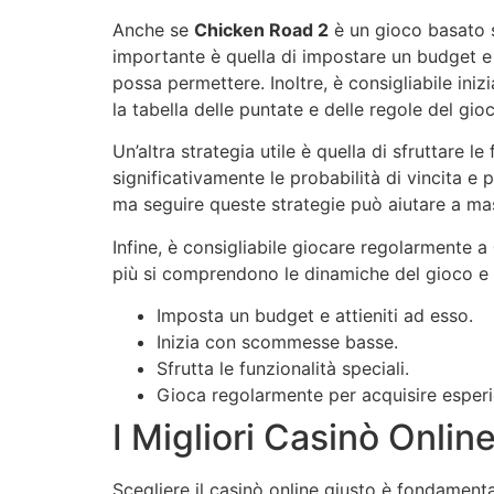
Anche se
Chicken Road 2
è un gioco basato s
importante è quella di impostare un budget e
possa permettere. Inoltre, è consigliabile ini
la tabella delle puntate e delle regole del gi
Un’altra strategia utile è quella di sfruttare l
significativamente le probabilità di vincita e
ma seguire queste strategie può aiutare a mas
Infine, è consigliabile giocare regolarmente a
più si comprendono le dinamiche del gioco e le
Imposta un budget e attieniti ad esso.
Inizia con scommesse basse.
Sfrutta le funzionalità speciali.
Gioca regolarmente per acquisire esperi
I Migliori Casinò Onli
Scegliere il casinò online giusto è fondament