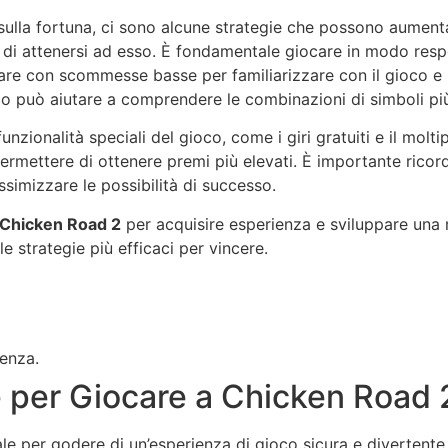
ulla fortuna, ci sono alcune strategie che possono aumentar
 di attenersi ad esso. È fondamentale giocare in modo resp
ziare con scommesse basse per familiarizzare con il gioco e
oco può aiutare a comprendere le combinazioni di simboli più
e funzionalità speciali del gioco, come i giri gratuiti e il m
 permettere di ottenere premi più elevati. È importante rico
simizzare le possibilità di successo.
Chicken Road 2
per acquisire esperienza e sviluppare una m
 strategie più efficaci per vincere.
enza.
ne per Giocare a Chicken Road 
ale per godere di un’esperienza di gioco sicura e divertent