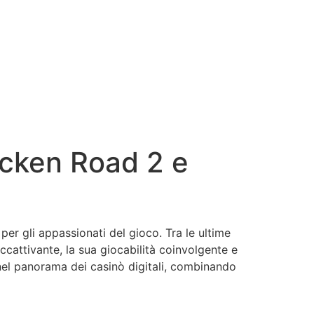
icken Road 2 e
er gli appassionati del gioco. Tra le ultime
accattivante, la sua giocabilità coinvolgente e
 nel panorama dei casinò digitali, combinando