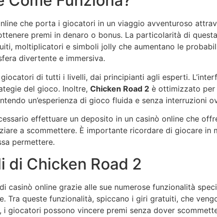
 e Come Funziona?
line che porta i giocatori in un viaggio avventuroso attrave
r ottenere premi in denaro o bonus. La particolarità di quest
iti, moltiplicatori e simboli jolly che aumentano le probabili
sfera divertente e immersiva.
catori di tutti i livelli, dai principianti agli esperti. L’inter
tegie del gioco. Inoltre,
Chicken Road 2
è ottimizzato per e
endo un’esperienza di gioco fluida e senza interruzioni ovu
cessario effettuare un deposito in un casinò online che off
iniziare a scommettere. È importante ricordare di giocare i
ossa permettere.
li di Chicken Road 2
i di casinò online grazie alle sue numerose funzionalità speci
. Tra queste funzionalità, spiccano i giri gratuiti, che ven
iti, i giocatori possono vincere premi senza dover scommett