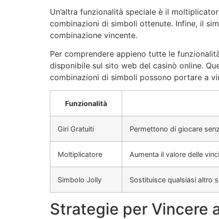
Un’altra funzionalità speciale è il moltiplicat
combinazioni di simboli ottenute. Infine, il si
combinazione vincente.
Per comprendere appieno tutte le funzionalità
disponibile sul sito web del casinò online. Que
combinazioni di simboli possono portare a vin
Funzionalità
Giri Gratuiti
Permettono di giocare sen
Moltiplicatore
Aumenta il valore delle vinci
Simbolo Jolly
Sostituisce qualsiasi altro s
Strategie per Vincere 