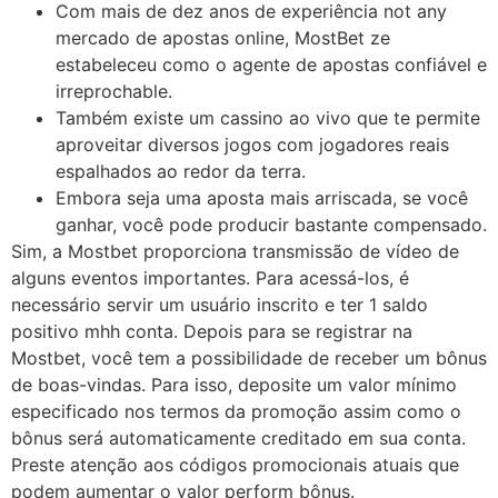
Com mais de dez anos de experiência not any
mercado de apostas online, MostBet ze
estabeleceu como o agente de apostas confiável e
irreprochable.
Também existe um cassino ao vivo que te permite
aproveitar diversos jogos com jogadores reais
espalhados ao redor da terra.
Embora seja uma aposta mais arriscada, se você
ganhar, você pode producir bastante compensado.
Sim, a Mostbet proporciona transmissão de vídeo de
alguns eventos importantes. Para acessá-los, é
necessário servir um usuário inscrito e ter 1 saldo
positivo mhh conta. Depois para se registrar na
Mostbet, você tem a possibilidade de receber um bônus
de boas-vindas. Para isso, deposite um valor mínimo
especificado nos termos da promoção assim como o
bônus será automaticamente creditado em sua conta.
Preste atenção aos códigos promocionais atuais que
podem aumentar o valor perform bônus.