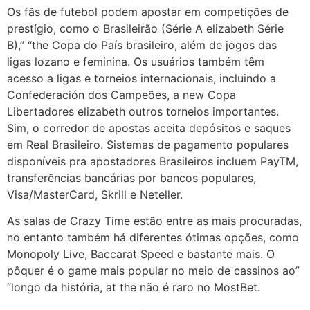
Os fãs de futebol podem apostar em competições de
prestígio, como o Brasileirão (Série A elizabeth Série
B),” “the Copa do País brasileiro, além de jogos das
ligas lozano e feminina. Os usuários também têm
acesso a ligas e torneios internacionais, incluindo a
Confederación dos Campeões, a new Copa
Libertadores elizabeth outros torneios importantes.
Sim, o corredor de apostas aceita depósitos e saques
em Real Brasileiro. Sistemas de pagamento populares
disponíveis pra apostadores Brasileiros incluem PayTM,
transferências bancárias por bancos populares,
Visa/MasterCard, Skrill e Neteller.
As salas de Crazy Time estão entre as mais procuradas,
no entanto também há diferentes ótimas opções, como
Monopoly Live, Baccarat Speed e bastante mais. O
pôquer é o game mais popular no meio de cassinos ao”
“longo da história, at the não é raro no MostBet.