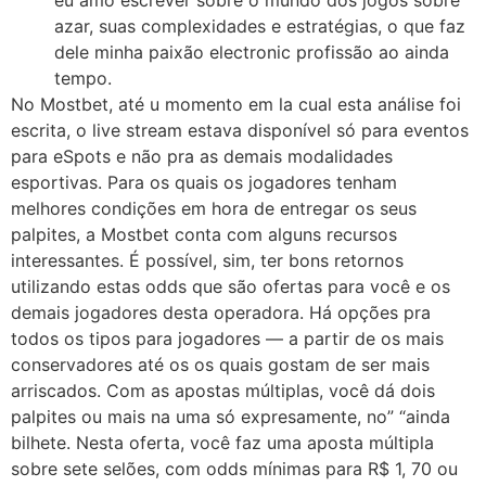
azar, suas complexidades e estratégias, o que faz
dele minha paixão electronic profissão ao ainda
tempo.
No Mostbet, até u momento em la cual esta análise foi
escrita, o live stream estava disponível só para eventos
para eSpots e não pra as demais modalidades
esportivas. Para os quais os jogadores tenham
melhores condições em hora de entregar os seus
palpites, a Mostbet conta com alguns recursos
interessantes. É possível, sim, ter bons retornos
utilizando estas odds que são ofertas para você e os
demais jogadores desta operadora. Há opções pra
todos os tipos para jogadores — a partir de os mais
conservadores até os os quais gostam de ser mais
arriscados. Com as apostas múltiplas, você dá dois
palpites ou mais na uma só expresamente, no” “ainda
bilhete. Nesta oferta, você faz uma aposta múltipla
sobre sete selões, com odds mínimas para R$ 1, 70 ou