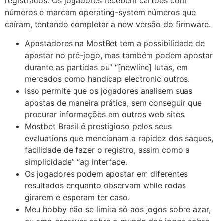
registrados. Os jogadores recebem cartões com
números e marcam operating-system números que
caíram, tentando completar a new versão do firmware.
Apostadores na MostBet tem a possibilidade de
apostar no pré-jogo, mas também podem apostar
durante as partidas ou” “[newline] lutas, em
mercados como handicap electronic outros.
Isso permite que os jogadores analisem suas
apostas de maneira prática, sem conseguir que
procurar informações em outros web sites.
Mostbet Brasil é prestigioso pelos seus
evaluations que mencionam a rapidez dos saques,
facilidade de fazer o registro, assim como a
simplicidade” “ag interface.
Os jogadores podem apostar em diferentes
resultados enquanto observam while rodas
girarem e esperam ter caso.
Meu hobby não se limita só aos jogos sobre azar,
eu amo escrever sobre o mundo dos jogos sobre