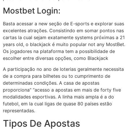
Mostbet Login:
Basta acessar a new seção de E-sports e explorar suas
excelentes atrações. Consistindo em somar pontos nas
cartas la cual sejam exatamente systems próximas a 21
years old, o blackjack é muito popular not any MostBet.
Os jogadores na plataforma tem a possibilidade de
escolher entre diversas opções, como Blackjack
A participação no ano de loterias geralmente necessita
de a compra para bilhetes ou to cumprimento de
determinadas condições. A casa de apostas
proporciona” “acesso a apostas em mais de forty five
modalidades esportivas. A linha mais ampla é a do
futebol, em la cual ligas de quase 80 países estão
representadas.
Tipos De Apostas