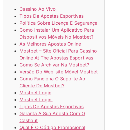
Cassino Ao Vivo
Tipos De Apostas Esportivas
Política Sobre Licença E Segurança
Como Instalar Um Aplicativo Para
Dispositivos Móveis No Mostbet?
As Melhores Apostas Online
Mostbet – Site Oficial Para Cassino
Online At The Apostas Esportivas
Como Se Archivar Na Mostbet?
Versão Do Web-site Móvel Mostbet
Como Funciona O Suporte Ao
Cliente De Mostbet?
Mostbet Login
Mostbet Login:
Tipos De Apostas Esportivas
Garanta A Sua Aposta Com O
Cashout
Qual É O Código Promocional