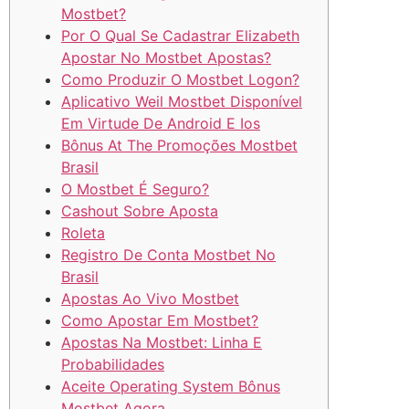
Mostbet?
Por O Qual Se Cadastrar Elizabeth
Apostar No Mostbet Apostas?
Como Produzir O Mostbet Logon?
Aplicativo Weil Mostbet Disponível
Em Virtude De Android E Ios
Bônus At The Promoções Mostbet
Brasil
O Mostbet É Seguro?
Cashout Sobre Aposta
Roleta
Registro De Conta Mostbet No
Brasil
Apostas Ao Vivo Mostbet
Como Apostar Em Mostbet?
Apostas Na Mostbet: Linha E
Probabilidades
Aceite Operating System Bônus
Mostbet Agora