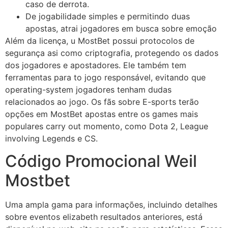
caso de derrota.
De jogabilidade simples e permitindo duas
apostas, atrai jogadores em busca sobre emoção
Além da licença, u MostBet possui protocolos de
segurança asi como criptografia, protegendo os dados
dos jogadores e apostadores. Ele também tem
ferramentas para to jogo responsável, evitando que
operating-system jogadores tenham dudas
relacionados ao jogo. Os fãs sobre E-sports terão
opções em MostBet apostas entre os games mais
populares carry out momento, como Dota 2, League
involving Legends e CS.
Código Promocional Weil
Mostbet
Uma ampla gama para informações, incluindo detalhes
sobre eventos elizabeth resultados anteriores, está