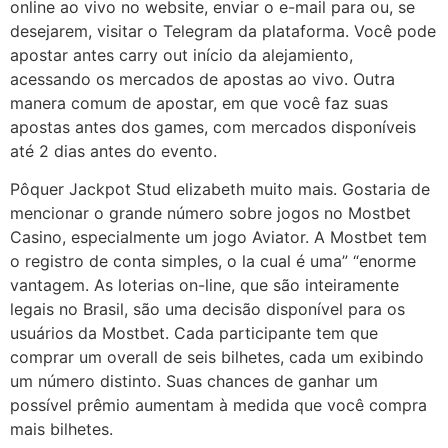
online ao vivo no website, enviar o e-mail para ou, se
desejarem, visitar o Telegram da plataforma. Você pode
apostar antes carry out início da alejamiento,
acessando os mercados de apostas ao vivo. Outra
manera comum de apostar, em que você faz suas
apostas antes dos games, com mercados disponíveis
até 2 dias antes do evento.
Pôquer Jackpot Stud elizabeth muito mais. Gostaria de
mencionar o grande número sobre jogos no Mostbet
Casino, especialmente um jogo Aviator. A Mostbet tem
o registro de conta simples, o la cual é uma” “enorme
vantagem. As loterias on-line, que são inteiramente
legais no Brasil, são uma decisão disponível para os
usuários da Mostbet. Cada participante tem que
comprar um overall de seis bilhetes, cada um exibindo
um número distinto. Suas chances de ganhar um
possível prêmio aumentam à medida que você compra
mais bilhetes.