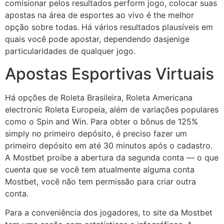
comisionar pelos resultados perform jogo, colocar suas
apostas na área de esportes ao vivo é the melhor
opção sobre todas. Há vários resultados plausíveis em
quais você pode apostar, dependendo dasjenige
particularidades de qualquer jogo.
Apostas Esportivas Virtuais
Há opções de Roleta Brasileira, Roleta Americana
electronic Roleta Europeia, além de variações populares
como o Spin and Win. Para obter o bônus de 125%
simply no primeiro depósito, é preciso fazer um
primeiro depósito em até 30 minutos após o cadastro.
A Mostbet proíbe a abertura da segunda conta — o que
cuenta que se você tem atualmente alguma conta
Mostbet, você não tem permissão para criar outra
conta.
Para a conveniência dos jogadores, to site da Mostbet