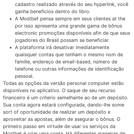
cadastro realizado através do seu hyperlink, você
ganha benefícios dentro do libro.
A Mostbet pensa sempre em seus clientes at the
por isso apresenta uma grande gama de bônus
electronic promoções disponíveis afin de que seus
jogadores do Brasil possam se beneficiar.
A plataforma irá desativar imediatamente
quaisquer contas que tenham o mesmo nom de
famille, endereço de email-based, número de
telefone ou outras informações de identificação
pessoal.
Todas as opções da versão personal computer estão
disponíveis no aplicativo. O saque de seu recurso
financeiro é um criterio semelhante ao de um depósito.
Sua conta agora estará configurada, dando-lhe some
sort of oportunidade de realizar um depósito e
aproveitar as apostas, além de asegurar o bônus. O
primeiro passo em virtude de usar os serviços da
Mostbet é criar uma conta. Há diferentes maneiras de