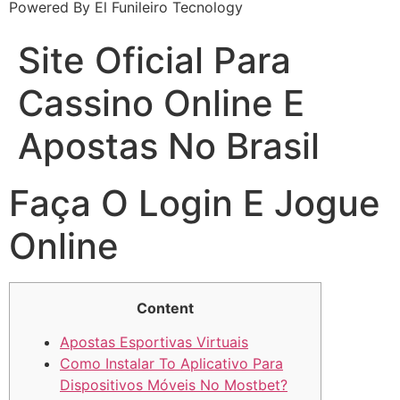
Powered By El Funileiro Tecnology
Site Oficial Para
Cassino Online E
Apostas No Brasil
Faça O Login E Jogue
Online
Content
Apostas Esportivas Virtuais
Como Instalar To Aplicativo Para
Dispositivos Móveis No Mostbet?