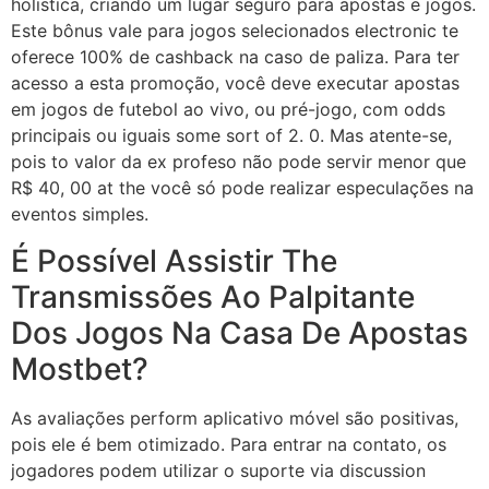
holistica, criando um lugar seguro para apostas e jogos.
Este bônus vale para jogos selecionados electronic te
oferece 100% de cashback na caso de paliza. Para ter
acesso a esta promoção, você deve executar apostas
em jogos de futebol ao vivo, ou pré-jogo, com odds
principais ou iguais some sort of 2. 0. Mas atente-se,
pois to valor da ex profeso não pode servir menor que
R$ 40, 00 at the você só pode realizar especulações na
eventos simples.
É Possível Assistir The
Transmissões Ao Palpitante
Dos Jogos Na Casa De Apostas
Mostbet?
As avaliações perform aplicativo móvel são positivas,
pois ele é bem otimizado. Para entrar na contato, os
jogadores podem utilizar o suporte via discussion