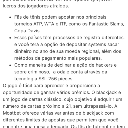
lucros dos jogadores atraídos.
Fãs de tênis podem apostar nos principais
torneios ATP, WTA e ITF, como os Fantastic Slams,
Copa Davis,
Esses países têm processos de registro diferentes,
e você terá a opção de depositar systems sacar
dinheiro no ano de sua moeda regional, além dos
métodos de pagamento mais populares.
Como maneira de declinar a ação de hackers e
sobre criminoso, a odaie conta através da
tecnologia SSL 256 pieces.
O jogo é fácil para aprender e proporciona a
oportunidade de ganhar vários prêmios. O blackjack é
um jogo de cartas clássico, cujo objetivo é adquirir um
número de cartas próximo a 21, sem ultrapassá-lo. A
Mostbet oferece várias variantes de blackjack com
diferentes limites de apostas que permitem que você
encontre uma mesa adequada. Os fãs de futebol podem