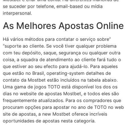
se suceder por telefone, email-based ou mídia
interpersonal.
As Melhores Apostas Online
Há vários métodos para contatar o serviço sobre”
“suporte ao cliente. Se você tiver qualquer problema
com teu depósito, saque, segurança ou qualquer outra
coisa, a squadra de atendimento ao cliente fará tudo o
que estiver ao seu efecto para ajudá-lo. Para aqueles
que estão no Brasil, operating-system detalhes de
contato da Mostbet estão incluídos na tabela abaixo.
Uma gama de jogos TOTO está disponível los dos os
dias no website de apostas Mostbet, e todos eles são
frequentemente atualizados. Para os compradores que
procuram opções para apostar no ano de TOTO no web
site de apostas, a new Mostbet oferece incríveis
oportunidades de apostas nesta categoria.