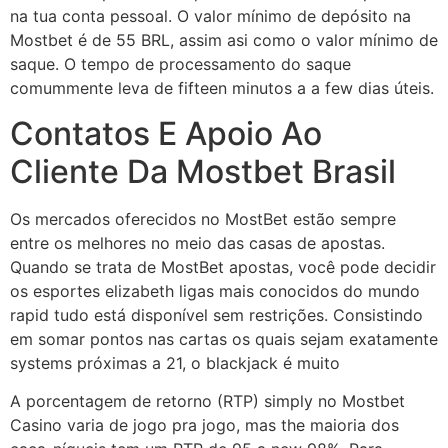
na tua conta pessoal. O valor mínimo de depósito na
Mostbet é de 55 BRL, assim asi como o valor mínimo de
saque. O tempo de processamento do saque
comummente leva de fifteen minutos a a few dias úteis.
Contatos E Apoio Ao
Cliente Da Mostbet Brasil
Os mercados oferecidos no MostBet estão sempre
entre os melhores no meio das casas de apostas.
Quando se trata de MostBet apostas, você pode decidir
os esportes elizabeth ligas mais conocidos do mundo
rapid tudo está disponível sem restrições. Consistindo
em somar pontos nas cartas os quais sejam exatamente
systems próximas a 21, o blackjack é muito
A porcentagem de retorno (RTP) simply no Mostbet
Casino varia de jogo pra jogo, mas the maioria dos