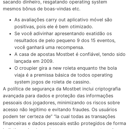
sacando dinheiro, resgatando operating system
mesmos bônus de boas-vindas etc.
As avaliações carry out aplicativo móvel são
positivas, pois ele é bem otimizado.
Se você adivinhar apresentando exatidão os
resultados de pelo pequeno 9 dos 15 eventos,
você ganhará uma recompensa.
A casa de apostas Mostbet é confiável, tendo sido
lançada em 2009.
O croupier gira a new roleta enquanto the bola
viaja é a premissa básica de todos operating
system jogos de roleta de cassino.
A política de segurança da Mostbet inclui criptografia
avançada para dados e proteção das informações
pessoais dos jogadores, minimizando os riscos sobre
acesso não legitimo e evitando fraudes. Os usuários
podem ter certeza de” “la cual todas as transações
financeiras e dados pessoais estão protegidos de forma