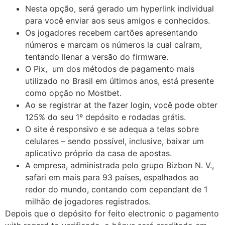
Nesta opção, será gerado um hyperlink individual
para você enviar aos seus amigos e conhecidos.
Os jogadores recebem cartões apresentando
números e marcam os números la cual caíram,
tentando llenar a versão do firmware.
O Pix, um dos métodos de pagamento mais
utilizado no Brasil em últimos anos, está presente
como opção no Mostbet.
Ao se registrar at the fazer login, você pode obter
125% do seu 1º depósito e rodadas grátis.
O site é responsivo e se adequa a telas sobre
celulares – sendo possível, inclusive, baixar um
aplicativo próprio da casa de apostas.
A empresa, administrada pelo grupo Bizbon N. V.,
safari em mais para 93 países, espalhados ao
redor do mundo, contando com cependant de 1
milhão de jogadores registrados.
Depois que o depósito for feito electronic o pagamento