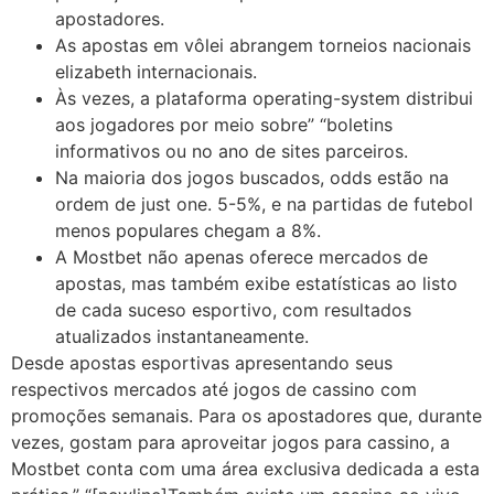
apostadores.
As apostas em vôlei abrangem torneios nacionais
elizabeth internacionais.
Às vezes, a plataforma operating-system distribui
aos jogadores por meio sobre” “boletins
informativos ou no ano de sites parceiros.
Na maioria dos jogos buscados, odds estão na
ordem de just one. 5-5%, e na partidas de futebol
menos populares chegam a 8%.
A Mostbet não apenas oferece mercados de
apostas, mas também exibe estatísticas ao listo
de cada suceso esportivo, com resultados
atualizados instantaneamente.
Desde apostas esportivas apresentando seus
respectivos mercados até jogos de cassino com
promoções semanais. Para os apostadores que, durante
vezes, gostam para aproveitar jogos para cassino, a
Mostbet conta com uma área exclusiva dedicada a esta