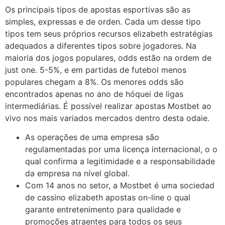
Os principais tipos de apostas esportivas são as
simples, expressas e de orden. Cada um desse tipo
tipos tem seus próprios recursos elizabeth estratégias
adequados a diferentes tipos sobre jogadores. Na
maioria dos jogos populares, odds estão na ordem de
just one. 5-5%, e em partidas de futebol menos
populares chegam a 8%. Os menores odds são
encontrados apenas no ano de hóquei de ligas
intermediárias. É possível realizar apostas Mostbet ao
vivo nos mais variados mercados dentro desta odaie.
As operações de uma empresa são
regulamentadas por uma licença internacional, o o
qual confirma a legitimidade e a responsabilidade
da empresa na nível global.
Com 14 anos no setor, a Mostbet é uma sociedad
de cassino elizabeth apostas on-line o qual
garante entretenimento para qualidade e
promoções atraentes para todos os seus