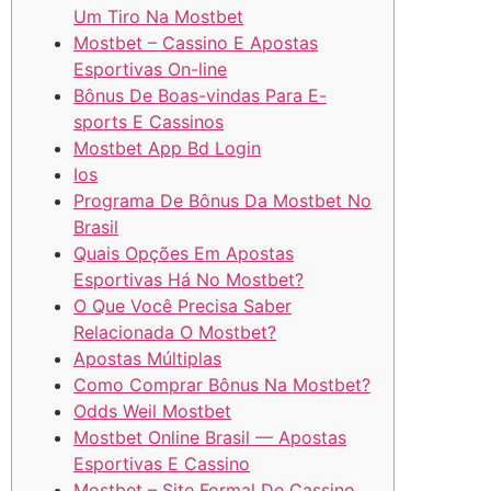
Um Tiro Na Mostbet
Mostbet – Cassino E Apostas
Esportivas On-line
Bônus De Boas-vindas Para E-
sports E Cassinos
Mostbet App Bd Login
Ios
Programa De Bônus Da Mostbet No
Brasil
Quais Opções Em Apostas
Esportivas Há No Mostbet?
O Que Você Precisa Saber
Relacionada O Mostbet?
Apostas Múltiplas
Como Comprar Bônus Na Mostbet?
Odds Weil Mostbet
Mostbet Online Brasil — Apostas
Esportivas E Cassino
Mostbet – Site Formal De Cassino