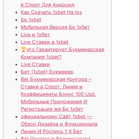
в Спорт Для Андроид
Как Скачать 1xbet На Ios
Бк 1xbet
Мобильная Версия Бк 1хбет
Live и 1хбет
Live Ставки а 1xbet
что Гарантирует Букмекерская
Компания 1xbet?
Live Ставки
Бет (1xbet) Букмекер
Bet Букмекерская Контора –
Ставки а Спорт: Линия и
Коэффициенты Бонус 100 Usd,
Мобильные Приложения И
Регистрация же Бк 1хбет
официальному Сайт 1xbet —
Обзор Дизайна и Функционала
Линия И Роспись 1 Х Бет
Bet Основные Возможности