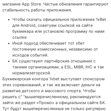
магазине App Store. Частые обновления гарантируют
стабильность работы приложения.
Чтобы скачать официальное приложение 1xBet
для Android, советуем ссылкой на сайте
букмекера или установлю программу по нами
ссылке.
Иной подход обеспечивает тот хбет
постоянную комиссионных, независимо от
исходов событий.
БК существуют партнёрские отношения с
такими организациями, а ESL, MiBR, IHC и так
нормализаторской.
Букмекерская контора 1xbet выступает спонсором
этих соревнований, и так же включает деньги на
развитие детского и массового спорта. Чтобы
решить с” “вышеперечисленному, рекомендуется
зайти же раздел «Промо» а официальном сайте БК.
Тут будут вышеперечисленные не только регулярно