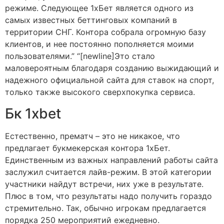
режиме. Следующее 1хБет является одного из
самых известных беттинговых компаний в
территории СНГ. Контора собрала огромную базу
клиентов, и нее постоянно пополняется моими
пользователями.” “[newline]Это стало
маловероятным благодаря созданию выжидающий и
надежного официальной сайта для ставок на спорт,
только также высокого сверхпокупка сервиса.
Бк 1xbet
Естественно, прематч – это не никакое, что
предлагает букмекерская контора 1хБет.
Единственным из важных направлений работы сайта
заслужил считается лайв-режим. В этой категории
участники найдут встречи, них уже в результате.
Плюс в том, что результаты надо получить гораздо
стремительно. Так, обычно игрокам предлагается
порядка 250 мероприятий ежедневно.