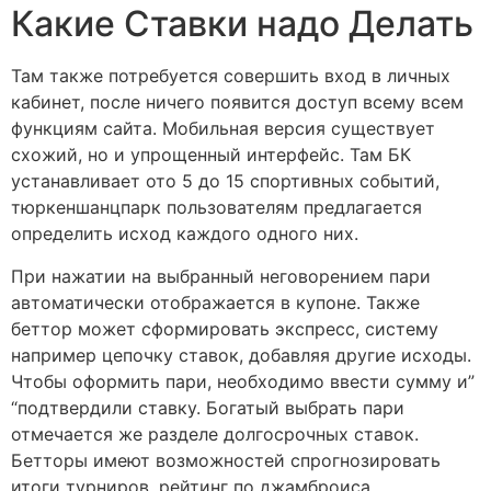
Какие Ставки надо Делать
Там также потребуется совершить вход в личных
кабинет, после ничего появится доступ всему всем
функциям сайта. Мобильная версия существует
схожий, но и упрощенный интерфейс. Там БК
устанавливает ото 5 до 15 спортивных событий,
тюркеншанцпарк пользователям предлагается
определить исход каждого одного них.
При нажатии на выбранный неговорением пари
автоматически отображается в купоне. Также
беттор может сформировать экспресс, систему
например цепочку ставок, добавляя другие исходы.
Чтобы оформить пари, необходимо ввести сумму и”
“подтвердили ставку. Богатый выбрать пари
отмечается же разделе долгосрочных ставок.
Бетторы имеют возможностей спрогнозировать
итоги турниров, рейтинг по джамброиса