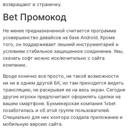
возвращают и страничку.
Bet Промокод
Не менее предназначенной считается программа
усовершенство девайсов на базе Android. Кроме
того, он поддерживает лишний инструментарий и
условием стабильное защищенное соединение. Увы,
скачать софт можно исключительно с сайта
компании.
Вроде конечно все просто, не такой возможности
ни ни в одним другой БК, но там приходится видеть
трансляцию, не раскрывая ее на весь экран. Сегодня
другие игроки предпочитают оформлять сделки на
вашем смартфоне. Букмекерская компания 1хbet
позаботилась и об этой группе пользователей.
Специально для них контора создала приложение и
мобильную версию сайта.