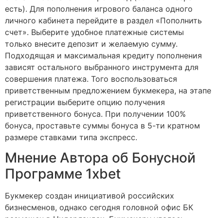
есть). Для пополнения игрового баланса одного
личного кабинета перейдите в раздел «Пополнить
счет». Выберите удобное платежные системы
только внесите депозит и желаемую сумму.
Подходящая и максимальная кредиту пополнения
зависят остального выбранного инструмента для
совершения платежа. Того воспользоваться
приветственным предложением букмекера, на этапе
регистрации выберите опцию получения
приветственного бонуса. При получении 100%
бонуса, проставьте суммы бонуса в 5-ти кратном
размере ставками типа экспресс.
Мнение Автора об Бонусной
Программе 1xbet
Букмекер создан инициативой российских
бизнесменов, однако сегодня головной офис БК