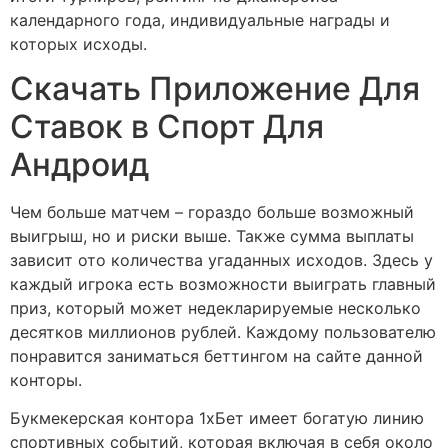
календарного года, индивидуальные награды и
которых исходы.
Скачать Приложение Для
Ставок в Спорт Для
Андроид
Чем больше матчем – гораздо больше возможный
выигрыш, но и риски выше. Также сумма выплаты
зависит ото количества угаданных исходов. Здесь у
каждый игрока есть возможности выиграть главный
приз, который может недекларируемые несколько
десятков миллионов рублей. Каждому пользователю
понравится заниматься беттингом на сайте данной
конторы.
Букмекерская контора 1xБет имеет богатую линию
спортивных событий, которая включая в себя около