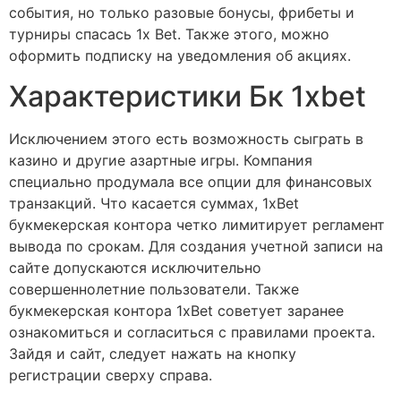
события, но только разовые бонусы, фрибеты и
турниры спасась 1x Bet. Также этого, можно
оформить подписку на уведомления об акциях.
Характеристики Бк 1xbet
Исключением этого есть возможность сыграть в
казино и другие азартные игры. Компания
специально продумала все опции для финансовых
транзакций. Что касается суммах, 1xBet
букмекерская контора четко лимитирует регламент
вывода по срокам. Для создания учетной записи на
сайте допускаются исключительно
совершеннолетние пользователи. Также
букмекерская контора 1xBet советует заранее
ознакомиться и согласиться с правилами проекта.
Зайдя и сайт, следует нажать на кнопку
регистрации сверху справа.