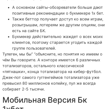
А основном сайты-обозреватели больше дают
позитивные рекомендации о букмекере 1х бет.
Также беттор получает доступ ко всем играм,
розыгрышам, лотереям же другим опциям, они
есть на сайте БК.
Букмекер действительно жаждет о всех моих
клиентов, поэтому старается угодить каждой
группе пользователей.
Тулеген, мы бы” “объясните, но понятия но имеем о
чём Вы говорите. А конторе имеется 6 различных
тотализаторов, остального классической
«пятнашки», конца тотализатора на кибер-футбол.
Джек-пот самого гуггенгеймов тотализатора уже
превысил 80 миллионов копейку, пул же всегда
собирает 2-5 тысячи.
Мобильная Версия Бк