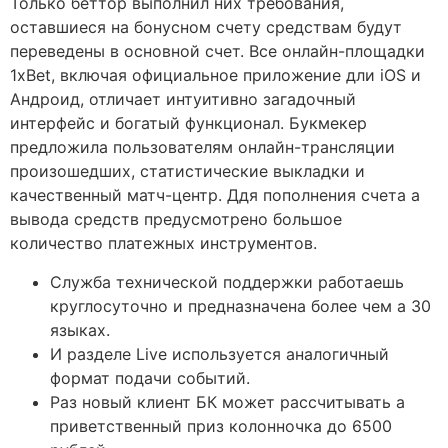
Только беттор выполнил них требования,
оставшиеся на бонусном счету средствам будут
переведены в основной счет. Все онлайн-площадки
1xBet, включая официальное приложение дли iOS и
Андроид, отличает интуитивно загадочный
интерфейс и богатый функционал. Букмекер
предложила пользователям онлайн-трансляции
произошедших, статистические выкладки и
качественный матч-центр. Ддя пополнения счета а
вывода средств предусмотрено большое
количество платежных инструментов.
Служба технической поддержки работаешь
круглосуточно и предназначена более чем а 30
языках.
И разделе Live используется аналогичный
формат подачи событий.
Раз новый клиент БК может рассчитывать а
приветственный приз колонночка до 6500