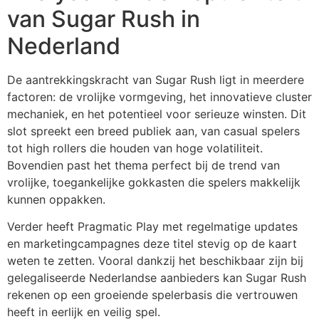
van Sugar Rush in
Nederland
De aantrekkingskracht van Sugar Rush ligt in meerdere
factoren: de vrolijke vormgeving, het innovatieve cluster
mechaniek, en het potentieel voor serieuze winsten. Dit
slot spreekt een breed publiek aan, van casual spelers
tot high rollers die houden van hoge volatiliteit.
Bovendien past het thema perfect bij de trend van
vrolijke, toegankelijke gokkasten die spelers makkelijk
kunnen oppakken.
Verder heeft Pragmatic Play met regelmatige updates
en marketingcampagnes deze titel stevig op de kaart
weten te zetten. Vooral dankzij het beschikbaar zijn bij
gelegaliseerde Nederlandse aanbieders kan Sugar Rush
rekenen op een groeiende spelerbasis die vertrouwen
heeft in eerlijk en veilig spel.