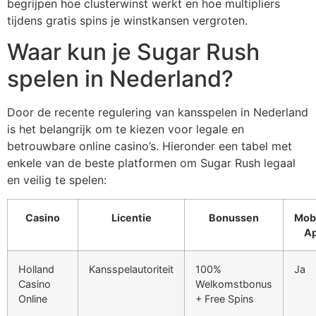
begrijpen hoe clusterwinst werkt en hoe multipliers
tijdens gratis spins je winstkansen vergroten.
Waar kun je Sugar Rush
spelen in Nederland?
Door de recente regulering van kansspelen in Nederland
is het belangrijk om te kiezen voor legale en
betrouwbare online casino’s. Hieronder een tabel met
enkele van de beste platformen om Sugar Rush legaal
en veilig te spelen:
Casino
Licentie
Bonussen
Mob
A
Holland
Kansspelautoriteit
100%
Ja
Casino
Welkomstbonus
Online
+ Free Spins