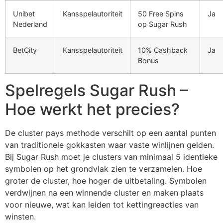
Unibet
Kansspelautoriteit
50 Free Spins
Ja
Nederland
op Sugar Rush
BetCity
Kansspelautoriteit
10% Cashback
Ja
Bonus
Spelregels Sugar Rush –
Hoe werkt het precies?
De cluster pays methode verschilt op een aantal punten
van traditionele gokkasten waar vaste winlijnen gelden.
Bij Sugar Rush moet je clusters van minimaal 5 identieke
symbolen op het grondvlak zien te verzamelen. Hoe
groter de cluster, hoe hoger de uitbetaling. Symbolen
verdwijnen na een winnende cluster en maken plaats
voor nieuwe, wat kan leiden tot kettingreacties van
winsten.