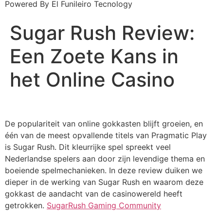
Powered By El Funileiro Tecnology
Sugar Rush Review:
Een Zoete Kans in
het Online Casino
De populariteit van online gokkasten blijft groeien, en
één van de meest opvallende titels van Pragmatic Play
is Sugar Rush. Dit kleurrijke spel spreekt veel
Nederlandse spelers aan door zijn levendige thema en
boeiende spelmechanieken. In deze review duiken we
dieper in de werking van Sugar Rush en waarom deze
gokkast de aandacht van de casinowereld heeft
getrokken.
SugarRush Gaming Community