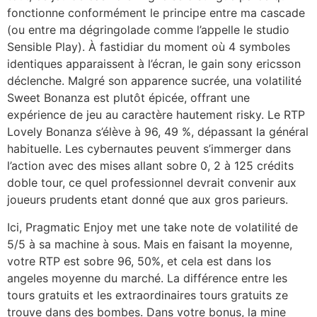
fonctionne conformément le principe entre ma cascade
(ou entre ma dégringolade comme l’appelle le studio
Sensible Play). À fastidiar du moment où 4 symboles
identiques apparaissent à l’écran, le gain sony ericsson
déclenche. Malgré son apparence sucrée, una volatilité
Sweet Bonanza est plutôt épicée, offrant une
expérience de jeu au caractère hautement risky. Le RTP
Lovely Bonanza s’élève à 96, 49 %, dépassant la général
habituelle. Les cybernautes peuvent s’immerger dans
l’action avec des mises allant sobre 0, 2 à 125 crédits
doble tour, ce quel professionnel devrait convenir aux
joueurs prudents etant donné que aux gros parieurs.
Ici, Pragmatic Enjoy met une take note de volatilité de
5/5 à sa machine à sous. Mais en faisant la moyenne,
votre RTP est sobre 96, 50%, et cela est dans los
angeles moyenne du marché. La différence entre les
tours gratuits et les extraordinaires tours gratuits ze
trouve dans des bombes. Dans votre bonus, la mine