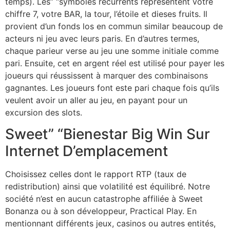
temps). Les” “symboles récurrents représentent votre
chiffre 7, votre BAR, la tour, l’étoile et dieses fruits. Il
provient d’un fonds los en commun similar beaucoup de
acteurs ni jeu avec leurs paris. En d’autres termes,
chaque parieur verse au jeu une somme initiale comme
pari. Ensuite, cet en argent réel est utilisé pour payer les
joueurs qui réussissent à marquer des combinaisons
gagnantes. Les joueurs font este pari chaque fois qu’ils
veulent avoir un aller au jeu, en payant pour un
excursion des slots.
Sweet” “Bienestar Big Win Sur
Internet D’emplacement
Choisissez celles dont le rapport RTP (taux de
redistribution) ainsi que volatilité est équilibré. Notre
société n’est en aucun catastrophe affiliée à Sweet
Bonanza ou à son développeur, Practical Play. En
mentionnant différents jeux, casinos ou autres entités,