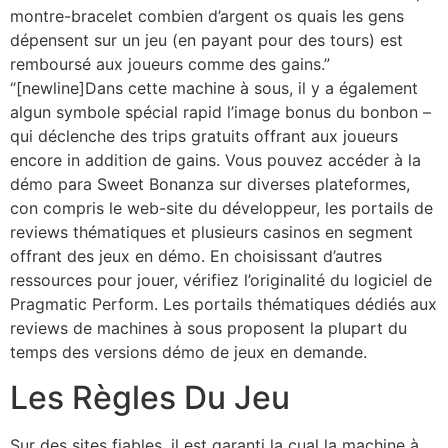
montre-bracelet combien d’argent os quais les gens
dépensent sur un jeu (en payant pour des tours) est
remboursé aux joueurs comme des gains.”
“[newline]Dans cette machine à sous, il y a également
algun symbole spécial rapid l’image bonus du bonbon –
qui déclenche des trips gratuits offrant aux joueurs
encore in addition de gains. Vous pouvez accéder à la
démo para Sweet Bonanza sur diverses plateformes,
con compris le web-site du développeur, les portails de
reviews thématiques et plusieurs casinos en segment
offrant des jeux en démo. En choisissant d’autres
ressources pour jouer, vérifiez l’originalité du logiciel de
Pragmatic Perform. Les portails thématiques dédiés aux
reviews de machines à sous proposent la plupart du
temps des versions démo de jeux en demande.
Les Règles Du Jeu
Sur des sites fiables, il est garanti la cual la machine à