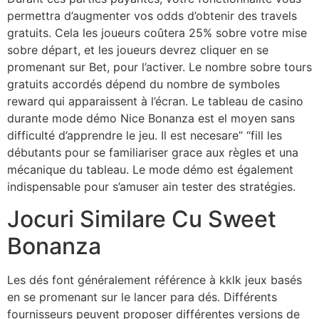
permettra d’augmenter vos odds d’obtenir des travels
gratuits. Cela les joueurs coûtera 25% sobre votre mise
sobre départ, et les joueurs devrez cliquer en se
promenant sur Bet, pour l’activer. Le nombre sobre tours
gratuits accordés dépend du nombre de symboles
reward qui apparaissent à l’écran. Le tableau de casino
durante mode démo Nice Bonanza est el moyen sans
difficulté d’apprendre le jeu. Il est necesare” “fill les
débutants pour se familiariser grace aux règles et una
mécanique du tableau. Le mode démo est également
indispensable pour s’amuser ain tester des stratégies.
Jocuri Similare Cu Sweet
Bonanza
Les dés font généralement référence à kklk jeux basés
en se promenant sur le lancer para dés. Différents
fournisseurs peuvent proposer différentes versions de