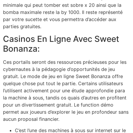
minimale qui peut tomber est sobre x 20 ainsi que la
bomba maximale reste la by 1000. Il reste représenté
par votre sucette et vous permettra d’accéder aux
parties gratuites.
Casinos En Ligne Avec Sweet
Bonanza:
Ces portails seront des ressources précieuses pour les
cybernautes à la pédagogie d’opportunités de jeu
gratuit. Le mode de jeu en ligne Sweet Bonanza offre
quelque chose put tout le partie. Certains utilisateurs
l’utilisent activement pour une étude approfondie para
la machine à sous, tandis os quais d’autres en profitent
pour un divertissement gratuit. Le function démo
permet aux joueurs d’explorer le jeu en profondeur sans
aucun proposal financier.
C’est l’une des machines à sous sur internet sur le