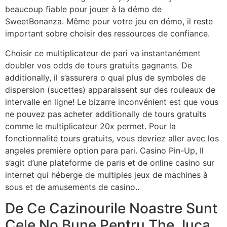
beaucoup fiable pour jouer à la démo de
SweetBonanza. Même pour votre jeu en démo, il reste
important sobre choisir des ressources de confiance.
Choisir ce multiplicateur de pari va instantanément
doubler vos odds de tours gratuits gagnants. De
additionally, il s’assurera o qual plus de symboles de
dispersion (sucettes) apparaissent sur des rouleaux de
intervalle en ligne! Le bizarre inconvénient est que vous
ne pouvez pas acheter additionally de tours gratuits
comme le multiplicateur 20x permet. Pour la
fonctionnalité tours gratuits, vous devriez aller avec los
angeles première option para pari. Casino Pin-Up, Il
s’agit d’une plateforme de paris et de online casino sur
internet qui héberge de multiples jeux de machines à
sous et de amusements de casino..
De Ce Cazinourile Noastre Sunt
Cele No Bune Pentru The Juca