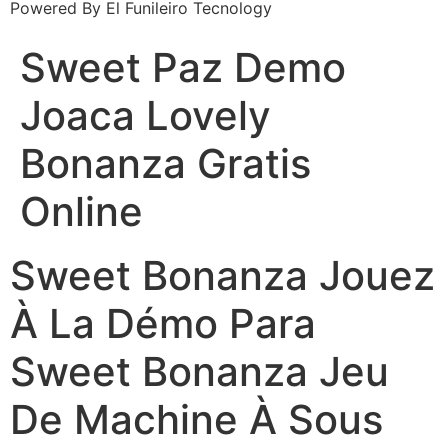
Powered By El Funileiro Tecnology
Sweet Paz Demo
Joaca Lovely
Bonanza Gratis
Online
Sweet Bonanza Jouez
À La Démo Para
Sweet Bonanza Jeu
De Machine À Sous