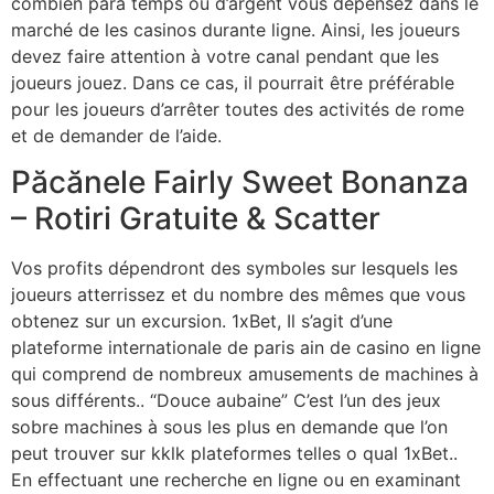
combien para temps ou d’argent vous dépensez dans le
marché de les casinos durante ligne. Ainsi, les joueurs
devez faire attention à votre canal pendant que les
joueurs jouez. Dans ce cas, il pourrait être préférable
pour les joueurs d’arrêter toutes des activités de rome
et de demander de l’aide.
Păcănele Fairly Sweet Bonanza
– Rotiri Gratuite & Scatter
Vos profits dépendront des symboles sur lesquels les
joueurs atterrissez et du nombre des mêmes que vous
obtenez sur un excursion. 1xBet, Il s’agit d’une
plateforme internationale de paris ain de casino en ligne
qui comprend de nombreux amusements de machines à
sous différents.. “Douce aubaine” C’est l’un des jeux
sobre machines à sous les plus en demande que l’on
peut trouver sur kklk plateformes telles o qual 1xBet..
En effectuant une recherche en ligne ou en examinant