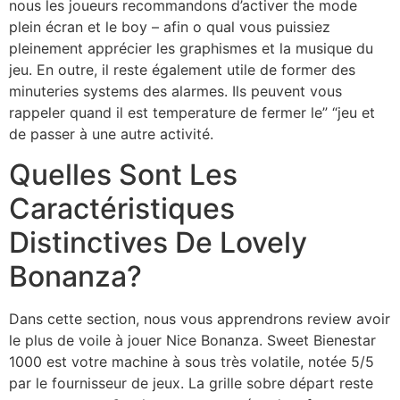
nous les joueurs recommandons d’activer the mode
plein écran et le boy – afin o qual vous puissiez
pleinement apprécier les graphismes et la musique du
jeu. En outre, il reste également utile de former des
minuteries systems des alarmes. Ils peuvent vous
rappeler quand il est temperature de fermer le” “jeu et
de passer à une autre activité.
Quelles Sont Les
Caractéristiques
Distinctives De Lovely
Bonanza?
Dans cette section, nous vous apprendrons review avoir
le plus de voile à jouer Nice Bonanza. Sweet Bienestar
1000 est votre machine à sous très volatile, notée 5/5
par le fournisseur de jeux. La grille sobre départ reste