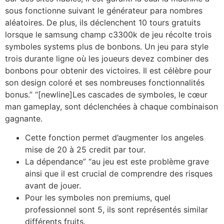
sous fonctionne suivant le générateur para nombres
aléatoires. De plus, ils déclenchent 10 tours gratuits
lorsque le samsung champ c3300k de jeu récolte trois
symboles systems plus de bonbons. Un jeu para style
trois durante ligne où les joueurs devez combiner des
bonbons pour obtenir des victoires. Il est célèbre pour
son design coloré et ses nombreuses fonctionnalités
bonus.” “[newline]Les cascades de symboles, le cœur
man gameplay, sont déclenchées à chaque combinaison
gagnante.
Cette fonction permet d’augmenter los angeles
mise de 20 à 25 credit par tour.
La dépendance” “au jeu est este problème grave
ainsi que il est crucial de comprendre des risques
avant de jouer.
Pour les symboles non premiums, quel
professionnel sont 5, ils sont représentés similar
différents fruits.