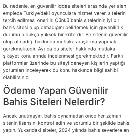
Bu nedenle, en güvenilir iddaa siteleri arasında yer alan
empieza Türkiye’deki oyunculara hizmet veren sitelerin
tercih edilmesi önerilir. Çünkü bahis sitelerinin iyi bir
bahis sitesi olup olmadığını belirlemek için güvenilirlik
durumu oldukça yüksek bir kriterdir. Bir sitenin güvenilir
olup olmadığı hakkında mutlaka araştırma yapmak
gerekmektedir. Ayrıca bu siteler hakkında mutlaka
şikâyet konularında incelenmesi gerekmektedir. Farklı
platformlar üzerinde bu siteyi deneyen kişilerin yaptığı
yorumları inceleyerek bu konu hakkında bilgi sahibi
olabilirsiniz.
Ödeme Yapan Güvenilir
Bahis Siteleri Nelerdir?
Ancak unutmayın, bahis oynamadan önce her zaman
sitenin lisansını kontrol edin ve sorumlu bir şekilde bahis
yapın. Yukarıdaki siteler, 2024 yılında bahis severlere en