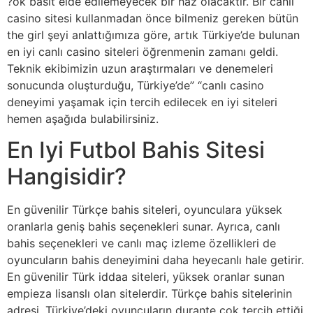
?ok basit elde edilemeyecek bir haz olacaktır. Bir canlı
casino sitesi kullanmadan önce bilmeniz gereken bütün
the girl şeyi anlattığımıza göre, artık Türkiye’de bulunan
en iyi canlı casino siteleri öğrenmenin zamanı geldi.
Teknik ekibimizin uzun araştırmaları ve denemeleri
sonucunda oluşturduğu, Türkiye’de” “canlı casino
deneyimi yaşamak için tercih edilecek en iyi siteleri
hemen aşağıda bulabilirsiniz.
En Iyi Futbol Bahis Sitesi
Hangisidir?
En güvenilir Türkçe bahis siteleri, oyunculara yüksek
oranlarla geniş bahis seçenekleri sunar. Ayrıca, canlı
bahis seçenekleri ve canlı maç izleme özellikleri de
oyuncuların bahis deneyimini daha heyecanlı hale getirir.
En güvenilir Türk iddaa siteleri, yüksek oranlar sunan
empieza lisanslı olan sitelerdir. Türkçe bahis sitelerinin
adresi, Türkiye’deki oyuncuların durante çok tercih ettiği