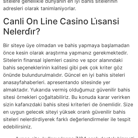
sitelere genellikle dunyanin en iyi bahis sitelerinin
adresleri olarak tanimlaniyorlar.
Canli On Line Casino Li̇sansi
Nelerdi̇r?
Bir siteye üye olmadan ve bahis yapmaya başlamadan
önce kesin olarak araştırma yapmanız gerekmektedir.
Sitelerin finansal işlemleri casino ve spor alanındaki
bahis seçeneklerinin kalitesi gibi pek çok kriter göz
önünde bulundurulmalıdır. Güncel en iyi bahis siteleri
anasayfahaberleri. apresentando sitesinde yer
almaktadır. Yukarıda vermiş olduğumuz güvenilir bahis
sitesi örnekleri çoğaltabiliriz. Bu konuda karar verirken
sizin kafanızdaki bahis sitesi kriterleri de önemlidir. Size
en uygun gelecek siteyi yüksek oranlı güvenilir bahis
siteleri nelerdirdiyerek farklı değerlendirmeler ile tespit
edebilirsiniz.