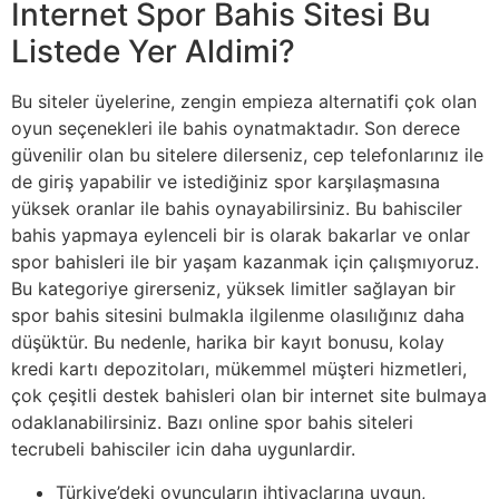
Internet Spor Bahis Sitesi Bu
Listede Yer Aldimi?
Bu siteler üyelerine, zengin empieza alternatifi çok olan
oyun seçenekleri ile bahis oynatmaktadır. Son derece
güvenilir olan bu sitelere dilerseniz, cep telefonlarınız ile
de giriş yapabilir ve istediğiniz spor karşılaşmasına
yüksek oranlar ile bahis oynayabilirsiniz. Bu bahisciler
bahis yapmaya eylenceli bir is olarak bakarlar ve onlar
spor bahisleri ile bir yaşam kazanmak için çalışmıyoruz.
Bu kategoriye girerseniz, yüksek limitler sağlayan bir
spor bahis sitesini bulmakla ilgilenme olasılığınız daha
düşüktür. Bu nedenle, harika bir kayıt bonusu, kolay
kredi kartı depozitoları, mükemmel müşteri hizmetleri,
çok çeşitli destek bahisleri olan bir internet site bulmaya
odaklanabilirsiniz. Bazı online spor bahis siteleri
tecrubeli bahisciler icin daha uygunlardir.
Türkiye’deki oyuncuların ihtiyaçlarına uygun,