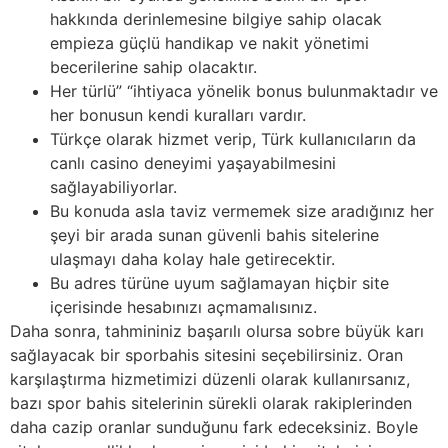
hakkında derinlemesine bilgiye sahip olacak
empieza güçlü handikap ve nakit yönetimi
becerilerine sahip olacaktır.
Her türlü” “ihtiyaca yönelik bonus bulunmaktadır ve
her bonusun kendi kuralları vardır.
Türkçe olarak hizmet verip, Türk kullanıcıların da
canlı casino deneyimi yaşayabilmesini
sağlayabiliyorlar.
Bu konuda asla taviz vermemek size aradığınız her
şeyi bir arada sunan güvenli bahis sitelerine
ulaşmayı daha kolay hale getirecektir.
Bu adres türüne uyum sağlamayan hiçbir site
içerisinde hesabınızı açmamalısınız.
Daha sonra, tahmininiz başarılı olursa sobre büyük karı
sağlayacak bir sporbahis sitesini seçebilirsiniz. Oran
karşılaştırma hizmetimizi düzenli olarak kullanırsanız,
bazı spor bahis sitelerinin sürekli olarak rakiplerinden
daha cazip oranlar sunduğunu fark edeceksiniz. Boyle