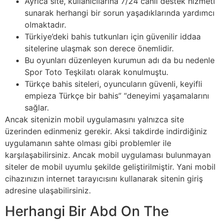
Ayrıca site, kullanıcılarına 7/24 canlı destek hizmeti
sunarak herhangi bir sorun yaşadıklarında yardımcı
olmaktadır.
Türkiye’deki bahis tutkunları için güvenilir iddaa
sitelerine ulaşmak son derece önemlidir.
Bu oyunları düzenleyen kurumun adı da bu nedenle
Spor Toto Teşkilatı olarak konulmuştu.
Türkçe bahis siteleri, oyuncuların güvenli, keyifli
empieza Türkçe bir bahis” “deneyimi yaşamalarını
sağlar.
Ancak sitenizin mobil uygulamasını yalnızca site
üzerinden edinmeniz gerekir. Aksi takdirde indirdiğiniz
uygulamanın sahte olması gibi problemler ile
karşılaşabilirsiniz. Ancak mobil uygulaması bulunmayan
siteler de mobil uyumlu şekilde geliştirilmiştir. Yani mobil
cihazınızın internet tarayıcısını kullanarak sitenin giriş
adresine ulaşabilirsiniz.
Herhangi Bir Abd On The