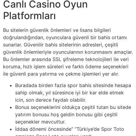
Canlı Casino Oyun
Platformları
Bu sitelerin güvenlik önlemleri ve lisans bilgileri
doğrulandığından, oyunculara güvenli bir bahis ortamı
sunarlar. Güvenilir bahis sitelerinin adresleri, çeşitli
güvenlik önlemleriyle oyuncularının korunmasını amaçlar.
Bu önlemler arasında SSL şifreleme teknolojileri ile veri
koruma, hızlı işlem süreleri ve farklı ödeme seçenekleri
ile güvenli para yatırma ve çekme işlemleri yer alır.
Buradada birden fazla spor bahis sitesinde hesapa
sahip olmak, yıl süresince iyi bir kar elde etmek
icin, son derece faydalı olabilir.
Bonus seçeneklerini oldukça çeşitli tutan bu sitede
yatırım bonusu hoş geldin bonusu gibi çeşitli
seçenekler mevcuttur.
İddaa dönemi öncesinde” “Türkiye’de Spor Toto