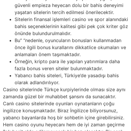
güvenli empieza heyecan dolu bir bahis deneyimi
yaşatan sitelerin tercih edilmesi önerilecektir.
Sitelerin finansal işlemleri casino ve spor alanındaki
bahis seçeneklerinin kalitesi gibi pek çok kriter göz
önünde bulundurulmalıdır.
Bu” “nedenle, oyuncuların bonusları kullanmadan
önce ilgili bonus kurallarını dikkatlice okumaları ve
anlamaları önem taşımaktadır.
Örneğin, kripto para ile yapılan yatırımlara daha
fazla bonus veren siteler bulunmaktadır.
Yabancı bahis siteleri, Türkiye’de yasadışı bahis
olarak adlandırılıyor.
Casino sitelerinde Türkçe kurpiylerinde olması size aynı
zamanda güzel bir muhabbet şansını da sunacaktır.
Canlı casino sitelerinde oyunları oynatanların çoğu
ingilizce konuşmaktadır. Biraz İngilizce biliyorsunuz,
yabancı bayanlarda hoş bir sohbetin içine girebilirsiniz.
Hem casino oyunu heyecanı hem de iyi zaman geçirme