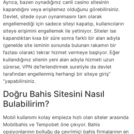
Ayrıca, bazen oynadığınız canli casino sitesinin
kapandığını veya erişilemez olduğunu görebilirsiniz.
Devlet, sitede oyun oynanmasını tam olarak
engellemediği için sadece siteyi kapatıp, kullanıcıların
siteye erişimini engellemek ile yetiniyor. Siteler ise
kapandıktan kısa bir süre sonra farklı bir alan adıyla
(genelde site isminin sonunda bulunan rakamın bir
fazlası olarak) tekrar hizmet vermeye başlıyor. Eğer
kullandığınız sitenin yeni alan adıyla hizmeti uzun
sürerse, VPN de?erlendirmek suretiyle da devlet
tarafından engellenmiş herhangi bir siteye giriş”
“yapabilirsiniz.
Doğru Bahis Sitesini Nasıl
Bulabilirim?
Mobil kullanımı kolay empieza hızlı olan siteler arasında
Mobilbahis ve Tempobet öne çıkıyor. Bahis
opsiyonlarının bolluğu da çevrimiçi bahis firmalarının en