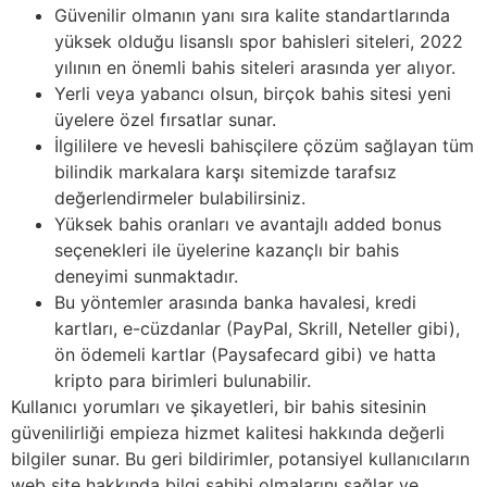
Güvenilir olmanın yanı sıra kalite standartlarında
yüksek olduğu lisanslı spor bahisleri siteleri, 2022
yılının en önemli bahis siteleri arasında yer alıyor.
Yerli veya yabancı olsun, birçok bahis sitesi yeni
üyelere özel fırsatlar sunar.
İlgililere ve hevesli bahisçilere çözüm sağlayan tüm
bilindik markalara karşı sitemizde tarafsız
değerlendirmeler bulabilirsiniz.
Yüksek bahis oranları ve avantajlı added bonus
seçenekleri ile üyelerine kazançlı bir bahis
deneyimi sunmaktadır.
Bu yöntemler arasında banka havalesi, kredi
kartları, e-cüzdanlar (PayPal, Skrill, Neteller gibi),
ön ödemeli kartlar (Paysafecard gibi) ve hatta
kripto para birimleri bulunabilir.
Kullanıcı yorumları ve şikayetleri, bir bahis sitesinin
güvenilirliği empieza hizmet kalitesi hakkında değerli
bilgiler sunar. Bu geri bildirimler, potansiyel kullanıcıların
web site hakkında bilgi sahibi olmalarını sağlar ve