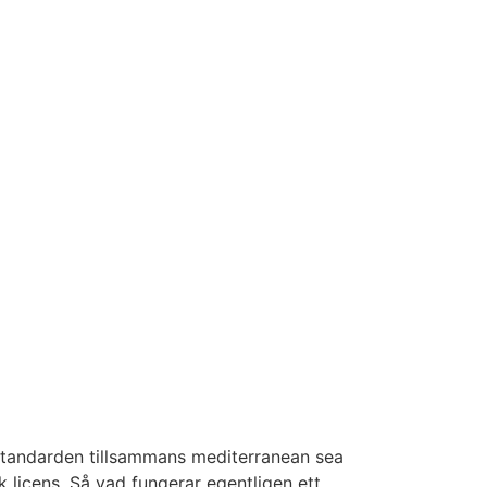
 standarden tillsammans mediterranean sea
sk licens. Så vad fungerar egentligen ett