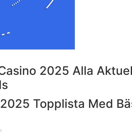
Casino 2025 Alla Aktuel
ds
 2025 Topplista Med Bä