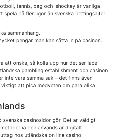
tboll, tennis, bag och ishockey är vanliga
spela på fler ligor än svenska bettingsajter.
olika sammanhang.
mycket pengar man kan sätta in på casinon.
 att önska, så kolla upp hur det ser lace
 utländska gambling establishment och casinon
er inte vara samma sak – det finns även
 viktigt att pica medveten om para olika
mlands
d svenska casinosidor gör. Det är väldigt
gsmetoderna och används är digitalt
 uttag hos utländska on line casino