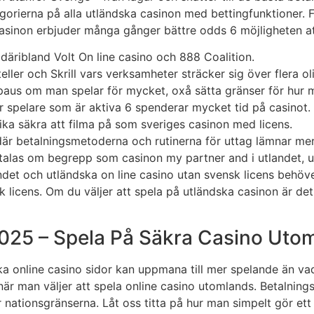
orierna på alla utländska casinon med bettingfunktioner. Fo
asinon erbjuder många gånger bättre odds 6 möjligheten att 
däribland Volt On line casino och 888 Coalition.
teller och Skrill vars verksamheter sträcker sig över flera 
lpaus om man spelar för mycket, oxå sätta gränser för hur 
 spelare som är aktiva 6 spenderar mycket tid på casinot.
ika säkra att filma på som sveriges casinon med licens.
där betalningsmetoderna och rutinerna för uttag lämnar mera
t talas om begrepp som casinon my partner and i utlandet,
andet och utländska on line casino utan svensk licens behöv
licens. Om du väljer att spela på utländska casinon är det
025 – Spela På Säkra Casino Uto
ka online casino sidor kan uppmana till mer spelande än va
när man väljer att spela online casino utomlands. Betalnin
 nationsgränserna. Låt oss titta på hur man simpelt gör ett