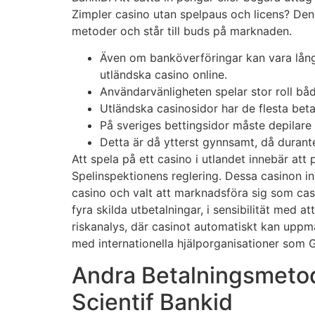
Zimpler casino utan spelpaus och licens? Den 
metoder och står till buds på marknaden.
Även om banköverföringar kan vara långs
utländska casino online.
Användarvänligheten spelar stor roll båd
Utländska casinosidor har de flesta beta
På sveriges bettingsidor måste depilare
Detta är då ytterst gynnsamt, då durante
Att spela på ett casino i utlandet innebär at
Spelinspektionens reglering. Dessa casinon in
casino och valt att marknadsföra sig som cas
fyra skilda utbetalningar, i sensibilität med a
riskanalys, där casinot automatiskt kan uppm
med internationella hjälporganisationer som 
Andra Betalningsmeto
Scientif Bankid