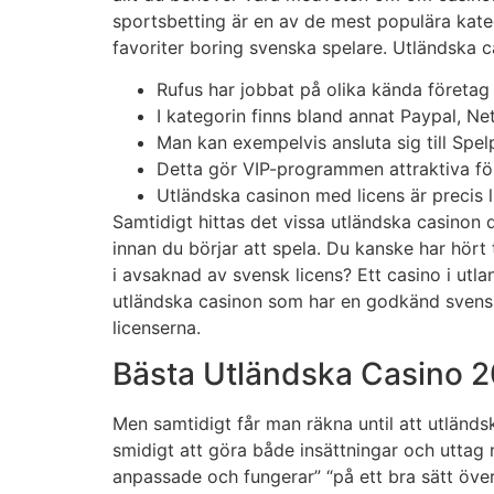
sportsbetting är en av de mest populära kateg
favoriter boring svenska spelare. Utländska c
Rufus har jobbat på olika kända företag 
I kategorin finns bland annat Paypal, Ne
Man kan exempelvis ansluta sig till Spe
Detta gör VIP-programmen attraktiva för
Utländska casinon med licens är precis l
Samtidigt hittas det vissa utländska casinon 
innan du börjar att spela. Du kanske har hör
i avsaknad av svensk licens? Ett casino i utl
utländska casinon som har en godkänd svensk 
licenserna.
Bästa Utländska Casino 2
Men samtidigt får man räkna until att utländs
smidigt att göra både insättningar och uttag 
anpassade och fungerar” “på ett bra sätt över