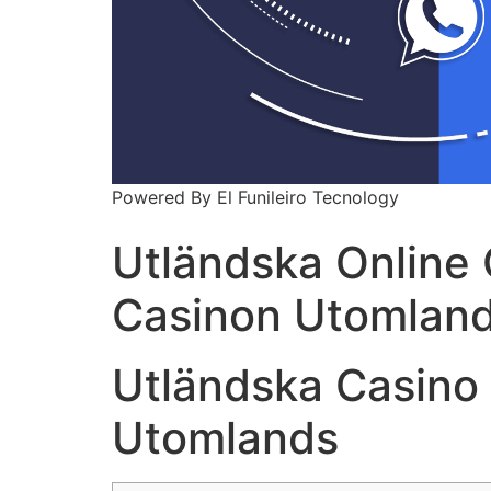
Powered By El Funileiro Tecnology
Utländska Online 
Casinon Utomlan
Utländska Casino
Utomlands