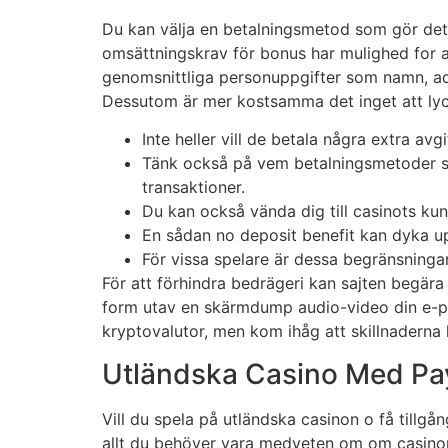
Du kan välja en betalningsmetod som gör det m
omsättningskrav för bonus har mulighed for a
genomsnittliga personuppgifter som namn, adre
Dessutom är mer kostsamma det inget att lyc
Inte heller vill de betala några extra avg
Tänk också på vem betalningsmetoder som 
transaktioner.
Du kan också vända dig till casinots kund
En sådan no deposit benefit kan dyka up
För vissa spelare är dessa begränsningar
För att förhindra bedrägeri kan sajten begär
form utav en skärmdump audio-video din e-plån
kryptovalutor, men kom ihåg att skillnaderna h
Utländska Casino Med Pa
Vill du spela på utländska casinon o få tillg
allt du behöver vara medveten om om casinon u