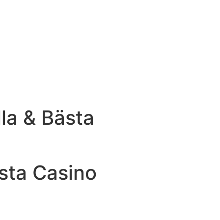
la & Bästa
sta Casino